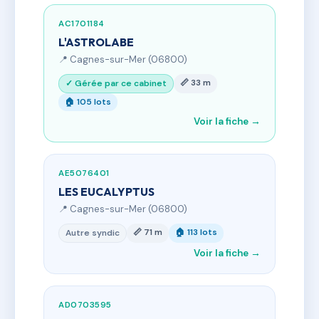
AC1701184
L'ASTROLABE
📍 Cagnes-sur-Mer (06800)
📏 33 m
✓ Gérée par ce cabinet
🏠 105 lots
Voir la fiche →
AE5076401
LES EUCALYPTUS
📍 Cagnes-sur-Mer (06800)
📏 71 m
🏠 113 lots
Autre syndic
Voir la fiche →
AD0703595