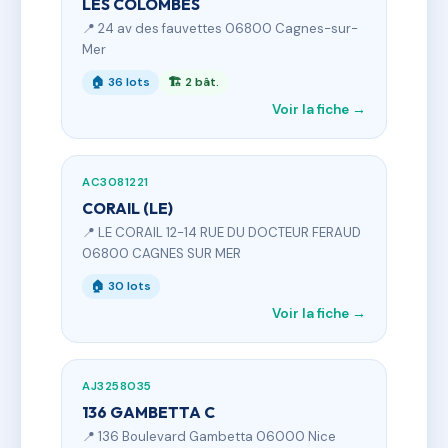
LES COLOMBES
📍 24 av des fauvettes 06800 Cagnes-sur-
Mer
🏠 36 lots
🏗 2 bât.
Voir la fiche →
AC3081221
CORAIL (LE)
📍 LE CORAIL 12-14 RUE DU DOCTEUR FERAUD
06800 CAGNES SUR MER
🏠 30 lots
Voir la fiche →
AJ3258035
136 GAMBETTA C
📍 136 Boulevard Gambetta 06000 Nice