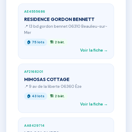
AE4555686
RESIDENCE GORDON BENNETT
📍 13 bd gordon bennet 06310 Beaulieu-sur-
Mer
🏠 75 lots
🏗 2 bât.
Voir la fiche →
AF2168201
MIMOSAS COTTAGE
📍 9 av de la liberte 06360 Èze
🏠 43 lots
🏗 2 bât.
Voir la fiche →
AA8429714