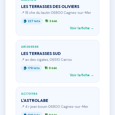
LES TERRASSES DES OLIVIERS
📍 18 che du lautin 06800 Cagnes-sur-Mer
🏠 227 lots
🏗 3 bât.
Voir la fiche →
AB1266568
LES TERRASSES SUD
📍 av des cigales, 06510 Carros
🏠 179 lots
🏗 9 bât.
Voir la fiche →
AC1701184
L'ASTROLABE
📍 4 r jean bouin 06800 Cagnes-sur-Mer