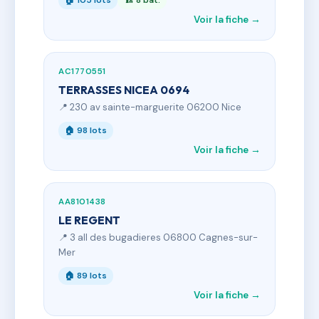
🏠 105 lots
🏗 8 bât.
Voir la fiche →
AC1770551
TERRASSES NICEA 0694
📍 230 av sainte-marguerite 06200 Nice
🏠 98 lots
Voir la fiche →
AA8101438
LE REGENT
📍 3 all des bugadieres 06800 Cagnes-sur-
Mer
🏠 89 lots
Voir la fiche →