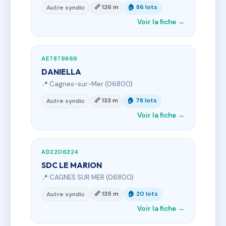
📏 126 m
🏠 86 lots
Autre syndic
Voir la fiche →
AE7879869
DANIELLA
📍 Cagnes-sur-Mer (06800)
📏 133 m
🏠 78 lots
Autre syndic
Voir la fiche →
AD2206324
SDC LE MARION
📍 CAGNES SUR MER (06800)
📏 135 m
🏠 20 lots
Autre syndic
Voir la fiche →