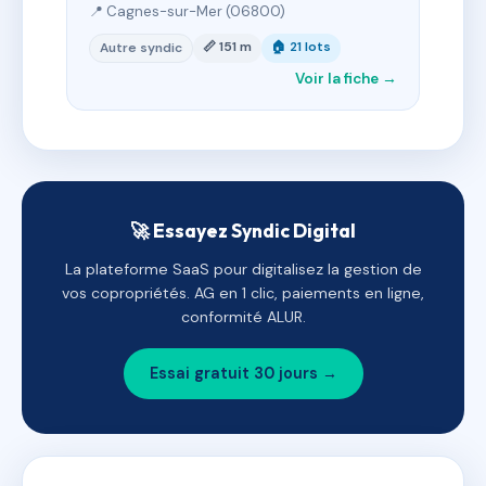
📍 Cagnes-sur-Mer (06800)
📏 151 m
🏠 21 lots
Autre syndic
Voir la fiche →
🚀 Essayez Syndic Digital
La plateforme SaaS pour digitalisez la gestion de
vos copropriétés. AG en 1 clic, paiements en ligne,
conformité ALUR.
Essai gratuit 30 jours →