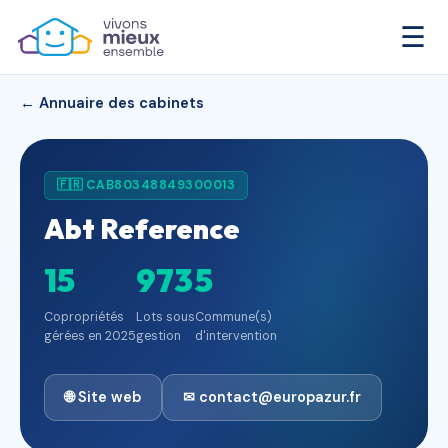
☰
← Annuaire des cabinets
🇫🇷 CAB80348849300013
Abt Reference
15
973
5
Copropriétés
Lots sous
Commune(s)
gérées en 2025
gestion
d'intervention
🌐 Site web
✉ contact@europazur.fr