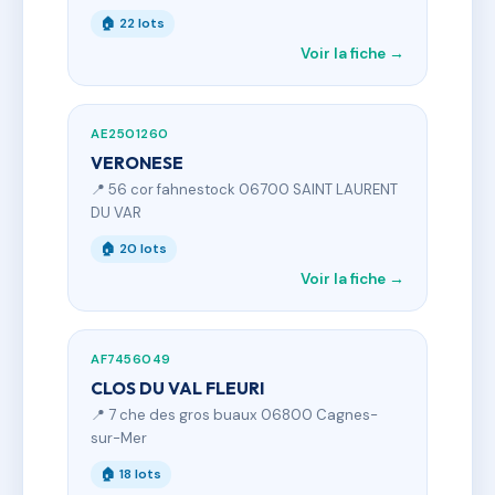
🏠 22 lots
Voir la fiche →
AE2501260
VERONESE
📍 56 cor fahnestock 06700 SAINT LAURENT
DU VAR
🏠 20 lots
Voir la fiche →
AF7456049
CLOS DU VAL FLEURI
📍 7 che des gros buaux 06800 Cagnes-
sur-Mer
🏠 18 lots