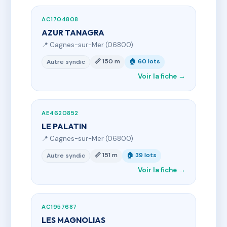
AC1704808
AZUR TANAGRA
📍 Cagnes-sur-Mer (06800)
📏 150 m
🏠 60 lots
Autre syndic
Voir la fiche →
AE4620852
LE PALATIN
📍 Cagnes-sur-Mer (06800)
📏 151 m
🏠 39 lots
Autre syndic
Voir la fiche →
AC1957687
LES MAGNOLIAS