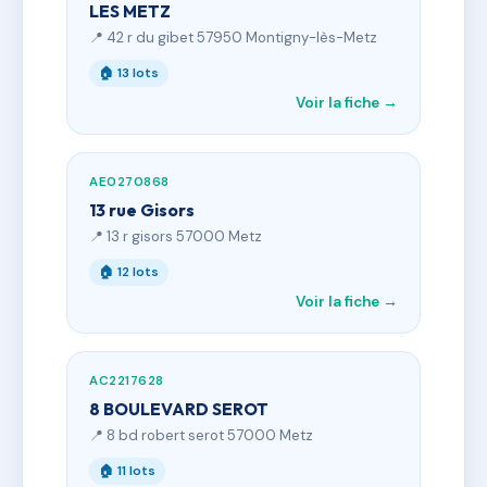
LES METZ
📍 42 r du gibet 57950 Montigny-lès-Metz
🏠 13 lots
Voir la fiche →
AE0270868
13 rue Gisors
📍 13 r gisors 57000 Metz
🏠 12 lots
Voir la fiche →
AC2217628
8 BOULEVARD SEROT
📍 8 bd robert serot 57000 Metz
🏠 11 lots