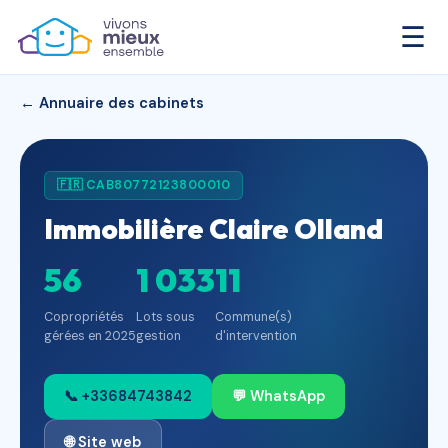
☰
← Annuaire des cabinets
🇫🇷 CAB80772123800010
Immobilière Claire Olland
56
1 033
11
Copropriétés
Lots sous
Commune(s)
gérées en 2025
gestion
d'intervention
📞 +33684743842
💬 WhatsApp
🌐 Site web