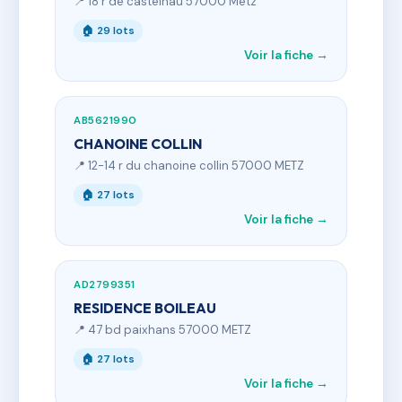
📍 18 r de castelnau 57000 Metz
🏠 29 lots
Voir la fiche →
AB5621990
CHANOINE COLLIN
📍 12-14 r du chanoine collin 57000 METZ
🏠 27 lots
Voir la fiche →
AD2799351
RESIDENCE BOILEAU
📍 47 bd paixhans 57000 METZ
🏠 27 lots
Voir la fiche →