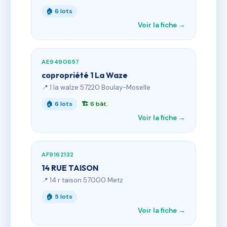
🏠 6 lots
Voir la fiche →
AE9490657
copropriété 1 La Waze
📍 1 la walze 57220 Boulay-Moselle
🏠 6 lots
🏗 6 bât.
Voir la fiche →
AF9162132
14 RUE TAISON
📍 14 r taison 57000 Metz
🏠 5 lots
Voir la fiche →