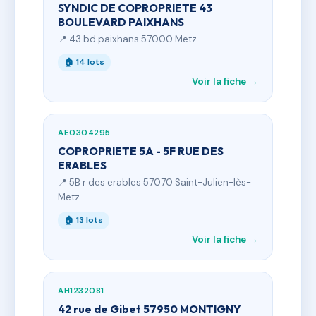
SYNDIC DE COPROPRIETE 43
BOULEVARD PAIXHANS
📍 43 bd paixhans 57000 Metz
🏠 14 lots
Voir la fiche →
AE0304295
COPROPRIETE 5A - 5F RUE DES
ERABLES
📍 5B r des erables 57070 Saint-Julien-lès-
Metz
🏠 13 lots
Voir la fiche →
AH1232081
42 rue de Gibet 57950 MONTIGNY