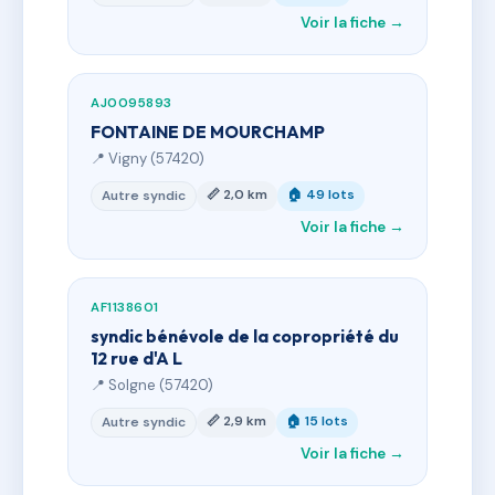
Voir la fiche →
AJ0095893
FONTAINE DE MOURCHAMP
📍 Vigny (57420)
📏 2,0 km
🏠 49 lots
Autre syndic
Voir la fiche →
AF1138601
syndic bénévole de la copropriété du
12 rue d'A L
📍 Solgne (57420)
📏 2,9 km
🏠 15 lots
Autre syndic
Voir la fiche →