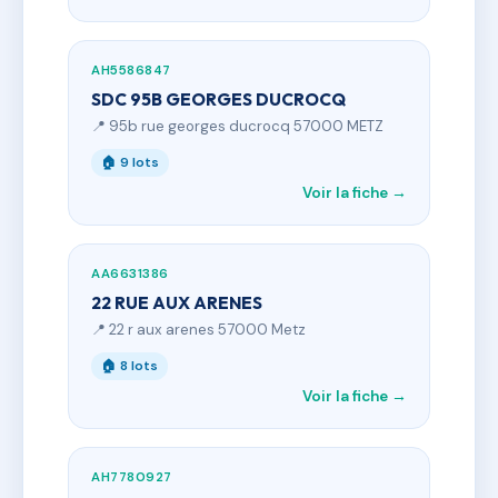
AH5586847
SDC 95B GEORGES DUCROCQ
📍 95b rue georges ducrocq 57000 METZ
🏠 9 lots
Voir la fiche →
AA6631386
22 RUE AUX ARENES
📍 22 r aux arenes 57000 Metz
🏠 8 lots
Voir la fiche →
AH7780927