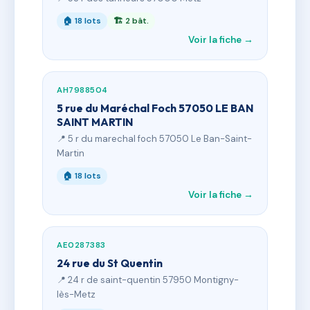
🏠 18 lots
🏗 2 bât.
Voir la fiche →
AH7988504
5 rue du Maréchal Foch 57050 LE BAN
SAINT MARTIN
📍 5 r du marechal foch 57050 Le Ban-Saint-
Martin
🏠 18 lots
Voir la fiche →
AE0287383
24 rue du St Quentin
📍 24 r de saint-quentin 57950 Montigny-
lès-Metz