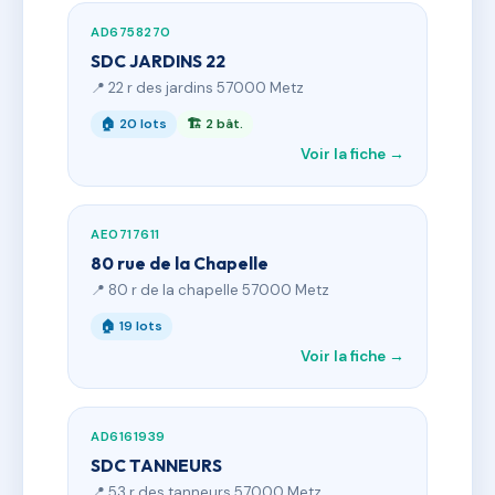
AD6758270
SDC JARDINS 22
📍 22 r des jardins 57000 Metz
🏠 20 lots
🏗 2 bât.
Voir la fiche →
AE0717611
80 rue de la Chapelle
📍 80 r de la chapelle 57000 Metz
🏠 19 lots
Voir la fiche →
AD6161939
SDC TANNEURS
📍 53 r des tanneurs 57000 Metz