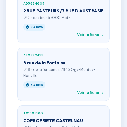
AD5634605
2 RUE PASTEURS /7 RUE D'AUSTRASIE
📍 2 r pasteur 57000 Metz
🏠 30 lots
Voir la fiche →
AE0322438
8 rue de la Fontaine
📍 8 r de la fontaine 57645 Ogy-Montoy-
Flanville
🏠 30 lots
Voir la fiche →
AC1501360
COPROPRIETE CASTELNAU