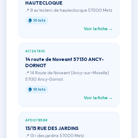
HAUTECLOQUE
📍 9 av leclerc de hauteclocque 57000 Metz
🏠 10 lots
Voir la fiche →
AI7247810
14 route de Noveant 57130 ANCY-
DORNOT
📍 14 Route de Noveant (Ancy-sur-Moselle)
57130 Ancy-Dornot
🏠 10 lots
Voir la fiche →
AF0078568
13/15 RUE DES JARDINS
📍 13 r des jardins 57000 Metz