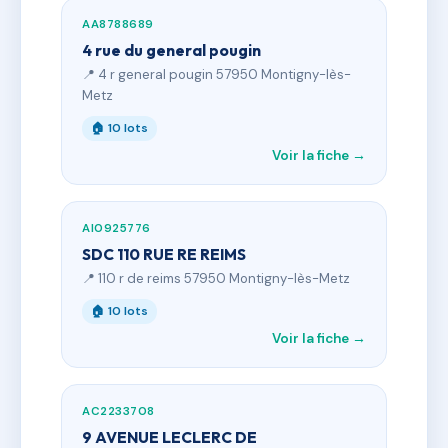
AA8788689
4 rue du general pougin
📍 4 r general pougin 57950 Montigny-lès-
Metz
🏠 10 lots
Voir la fiche →
AI0925776
SDC 110 RUE RE REIMS
📍 110 r de reims 57950 Montigny-lès-Metz
🏠 10 lots
Voir la fiche →
AC2233708
9 AVENUE LECLERC DE