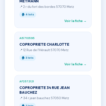
METMANN
📍 2 r du fort des bordes 57070 Metz
🏠 4 lots
Voir la fiche →
AI5710595
COPROPRIETE CHARLOTTE
📍 12 Rue de l'Hérault 57070 Metz
🏠 3 lots
Voir la fiche →
AF2572121
COPROPRIETE 34 RUE JEAN
BAUCHEZ
📍 34 r jean bauchez 57050 Metz
🏠 2 lots