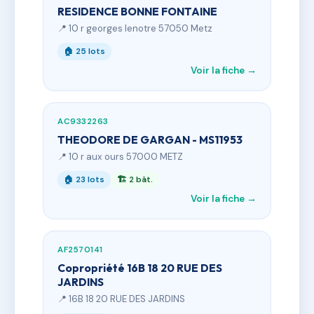
RESIDENCE BONNE FONTAINE
📍 10 r georges lenotre 57050 Metz
🏠 25 lots
Voir la fiche →
AC9332263
THEODORE DE GARGAN - MS11953
📍 10 r aux ours 57000 METZ
🏠 23 lots
🏗 2 bât.
Voir la fiche →
AF2570141
Copropriété 16B 18 20 RUE DES
JARDINS
📍 16B 18 20 RUE DES JARDINS