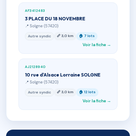
AF3412483
3 PLACE DU 18 NOVEMBRE
📍 Solgne (57420)
📏 3,0 km
🏠 7 lots
Autre syndic
Voir la fiche →
AJ2128940
10 rue d'Alsace Lorraine SOLGNE
📍 Solgne (57420)
📏 3,0 km
🏠 12 lots
Autre syndic
Voir la fiche →