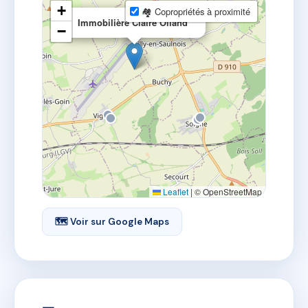
+
🏘 Copropriétés à proximité
×
Immobilière Claire Olland
−
Leaflet
|
© OpenStreetMap
🗺 Voir sur Google Maps