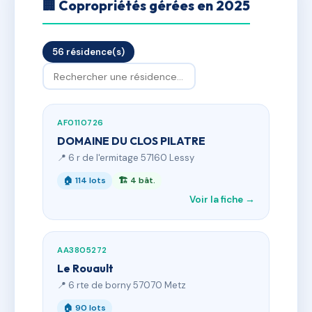
🏢 Copropriétés gérées en 2025
56 résidence(s)
AF0110726
DOMAINE DU CLOS PILATRE
📍 6 r de l'ermitage 57160 Lessy
🏠 114 lots
🏗 4 bât.
Voir la fiche →
AA3805272
Le Rouault
📍 6 rte de borny 57070 Metz
🏠 90 lots