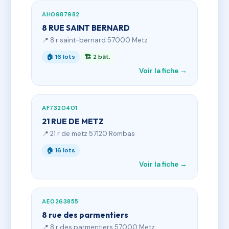
AH0987982
8 RUE SAINT BERNARD
📍 8 r saint-bernard 57000 Metz
🏠 16 lots
🏗 2 bât.
Voir la fiche →
AF7320401
21 RUE DE METZ
📍 21 r de metz 57120 Rombas
🏠 16 lots
Voir la fiche →
AE0263855
8 rue des parmentiers
📍 8 r des parmentiers 57000 Metz