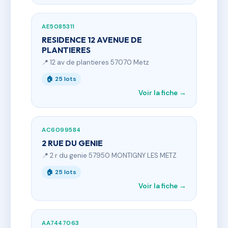
AE5085311
RESIDENCE 12 AVENUE DE
PLANTIERES
📍 12 av de plantieres 57070 Metz
🏠 25 lots
Voir la fiche →
AC6099584
2 RUE DU GENIE
📍 2 r du genie 57950 MONTIGNY LES METZ
🏠 25 lots
Voir la fiche →
AA7447063