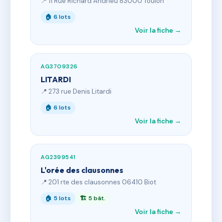
📍 11 Rue Richard Andrieu 83000 Toulon
🏠 6 lots
Voir la fiche →
AG3709326
LITARDI
📍 273 rue Denis Litardi
🏠 6 lots
Voir la fiche →
AG2399541
L'orée des clausonnes
📍 201 rte des clausonnes 06410 Biot
🏠 5 lots
🏗 5 bât.
Voir la fiche →