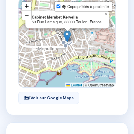
+
🏘 Copropriétés à proximité
−
×
Cabinet Merabet Kervella
53 Rue Lamalgue, 83000 Toulon, France
Leaflet
|
© OpenStreetMap
🗺 Voir sur Google Maps