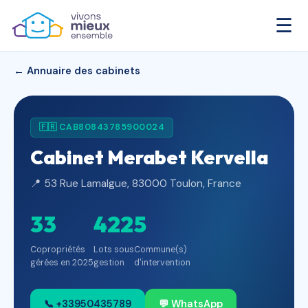
☰
← Annuaire des cabinets
🇫🇷 CAB80843785900024
Cabinet Merabet Kervella
📍 53 Rue Lamalgue, 83000 Toulon, France
33
422
5
Copropriétés
Lots sous
Commune(s)
gérées en 2025
gestion
d'intervention
📞 +33950435789
💬 WhatsApp