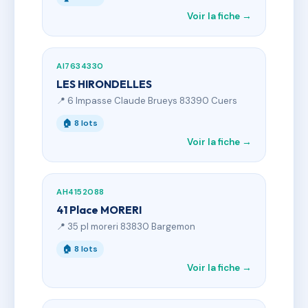
Voir la fiche →
AI7634330
LES HIRONDELLES
📍 6 Impasse Claude Brueys 83390 Cuers
🏠 8 lots
Voir la fiche →
AH4152088
41 Place MORERI
📍 35 pl moreri 83830 Bargemon
🏠 8 lots
Voir la fiche →