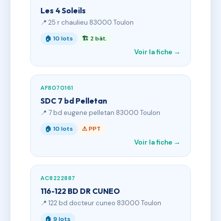
Les 4 Soleils
📍 25 r chaulieu 83000 Toulon
🏠 10 lots
🏗 2 bât.
Voir la fiche →
AF8070161
SDC 7 bd Pelletan
📍 7 bd eugene pelletan 83000 Toulon
🏠 10 lots
⚠ PPT
Voir la fiche →
AC8222887
116-122 BD DR CUNEO
📍 122 bd docteur cuneo 83000 Toulon
🏠 9 lots