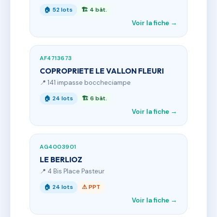
🏠 52 lots
🏗 4 bât.
Voir la fiche →
AF4713673
COPROPRIETE LE VALLON FLEURI
📍 141 impasse boccheciampe
🏠 24 lots
🏗 6 bât.
Voir la fiche →
AG4003901
LE BERLIOZ
📍 4 Bis Place Pasteur
🏠 24 lots
⚠ PPT
Voir la fiche →