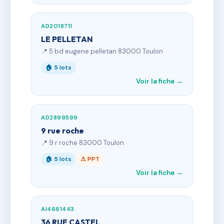
AD2018711
LE PELLETAN
📍 5 bd eugene pelletan 83000 Toulon
🏠 5 lots
Voir la fiche →
AD2899599
9 rue roche
📍 9 r roche 83000 Toulon
🏠 5 lots
⚠ PPT
Voir la fiche →
AI4661443
36 RUE CASTEL