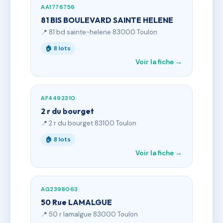
AA1776756
81 BIS BOULEVARD SAINTE HELENE
📍 81 bd sainte-helene 83000 Toulon
🏠 8 lots
Voir la fiche →
AF4492310
2 r du bourget
📍 2 r du bourget 83100 Toulon
🏠 8 lots
Voir la fiche →
AG2398063
50 Rue LAMALGUE
📍 50 r lamalgue 83000 Toulon