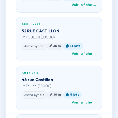
Voir la fiche →
AC5687744
52 RUE CASTILLON
📍 TOULON (83000)
📏 39 m
🏠 14 lots
Autre syndic
Voir la fiche →
AH4717716
46 rue Castillon
📍 Toulon (83000)
📏 39 m
🏠 5 lots
Autre syndic
Voir la fiche →