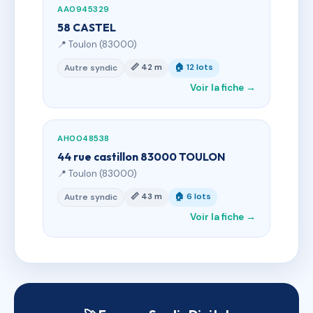
AA0945329
58 CASTEL
📍 Toulon (83000)
📏 42 m
🏠 12 lots
Autre syndic
Voir la fiche →
AH0048538
44 rue castillon 83000 TOULON
📍 Toulon (83000)
📏 43 m
🏠 6 lots
Autre syndic
Voir la fiche →