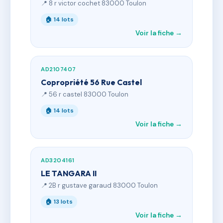
📍 8 r victor cochet 83000 Toulon
🏠 14 lots
Voir la fiche →
AD2107407
Copropriété 56 Rue Castel
📍 56 r castel 83000 Toulon
🏠 14 lots
Voir la fiche →
AD3204161
LE TANGARA II
📍 2B r gustave garaud 83000 Toulon
🏠 13 lots
Voir la fiche →