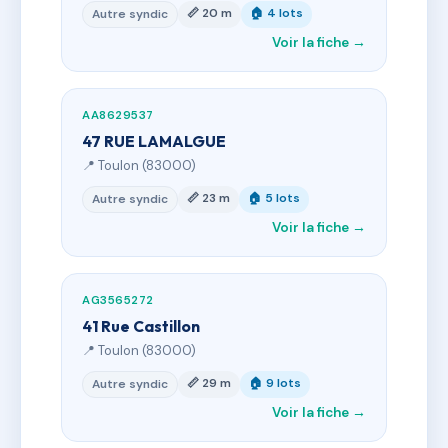
📏 20 m
🏠 4 lots
Autre syndic
Voir la fiche →
AA8629537
47 RUE LAMALGUE
📍 Toulon (83000)
📏 23 m
🏠 5 lots
Autre syndic
Voir la fiche →
AG3565272
41 Rue Castillon
📍 Toulon (83000)
📏 29 m
🏠 9 lots
Autre syndic
Voir la fiche →