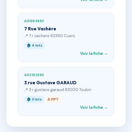
AI3694882
7 Rue Vachère
📍 7 r vachere 83390 Cuers
🏠 4 lots
Voir la fiche →
AD2192383
3 rue Gustave GARAUD
📍 3 r gustave garaud 83000 Toulon
🏠 3 lots
⚠ PPT
Voir la fiche →