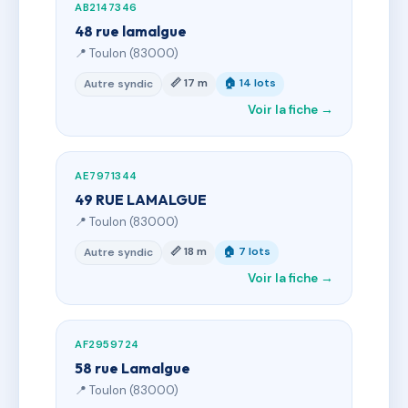
AB2147346
48 rue lamalgue
📍 Toulon (83000)
📏 17 m
🏠 14 lots
Autre syndic
Voir la fiche →
AE7971344
49 RUE LAMALGUE
📍 Toulon (83000)
📏 18 m
🏠 7 lots
Autre syndic
Voir la fiche →
AF2959724
58 rue Lamalgue
📍 Toulon (83000)