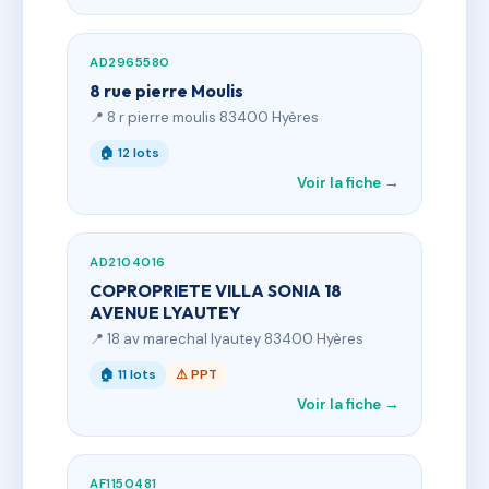
AD2965580
8 rue pierre Moulis
📍 8 r pierre moulis 83400 Hyères
🏠 12 lots
Voir la fiche →
AD2104016
COPROPRIETE VILLA SONIA 18
AVENUE LYAUTEY
📍 18 av marechal lyautey 83400 Hyères
🏠 11 lots
⚠ PPT
Voir la fiche →
AF1150481