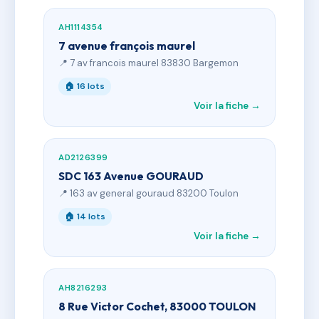
AH1114354
7 avenue françois maurel
📍 7 av francois maurel 83830 Bargemon
🏠 16 lots
Voir la fiche →
AD2126399
SDC 163 Avenue GOURAUD
📍 163 av general gouraud 83200 Toulon
🏠 14 lots
Voir la fiche →
AH8216293
8 Rue Victor Cochet, 83000 TOULON