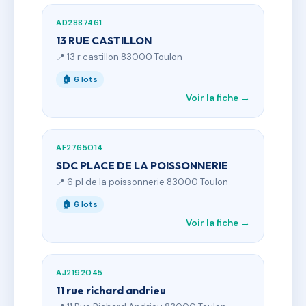
AD2887461
13 RUE CASTILLON
📍 13 r castillon 83000 Toulon
🏠 6 lots
Voir la fiche →
AF2765014
SDC PLACE DE LA POISSONNERIE
📍 6 pl de la poissonnerie 83000 Toulon
🏠 6 lots
Voir la fiche →
AJ2192045
11 rue richard andrieu