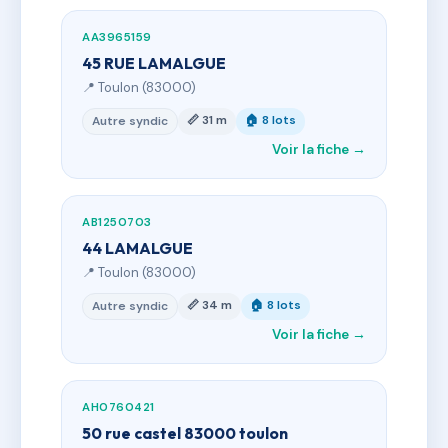
AA3965159
45 RUE LAMALGUE
📍 Toulon (83000)
📏 31 m
🏠 8 lots
Autre syndic
Voir la fiche →
AB1250703
44 LAMALGUE
📍 Toulon (83000)
📏 34 m
🏠 8 lots
Autre syndic
Voir la fiche →
AH0760421
50 rue castel 83000 toulon