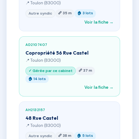
📍 Toulon (83000)
📏 35 m
🏠 3 lots
Autre syndic
Voir la fiche →
AD2107407
Copropriété 56 Rue Castel
📍 Toulon (83000)
📏 37 m
✓ Gérée par ce cabinet
🏠 14 lots
Voir la fiche →
AH2132157
48 Rue Castel
📍 Toulon (83000)
📏 38 m
🏠 5 lots
Autre syndic