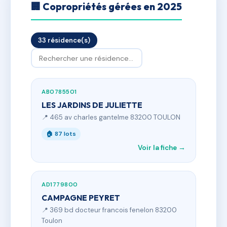
🏢 Copropriétés gérées en 2025
33 résidence(s)
AB0785501
LES JARDINS DE JULIETTE
📍 465 av charles gantelme 83200 TOULON
🏠 87 lots
Voir la fiche →
AD1779800
CAMPAGNE PEYRET
📍 369 bd docteur francois fenelon 83200
Toulon