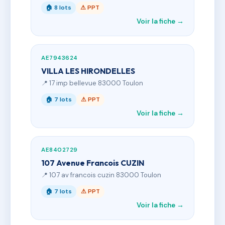
🏠 8 lots
⚠ PPT
Voir la fiche →
AE7943624
VILLA LES HIRONDELLES
📍 17 imp bellevue 83000 Toulon
🏠 7 lots
⚠ PPT
Voir la fiche →
AE8402729
107 Avenue Francois CUZIN
📍 107 av francois cuzin 83000 Toulon
🏠 7 lots
⚠ PPT
Voir la fiche →