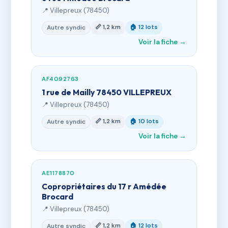
📍 Villepreux (78450)
📏 1,2 km
🏠 12 lots
Autre syndic
Voir la fiche →
AF4092763
1 rue de Mailly 78450 VILLEPREUX
📍 Villepreux (78450)
📏 1,2 km
🏠 10 lots
Autre syndic
Voir la fiche →
AE1178870
Copropriétaires du 17 r Amédée
Brocard
📍 Villepreux (78450)
📏 1,2 km
🏠 12 lots
Autre syndic