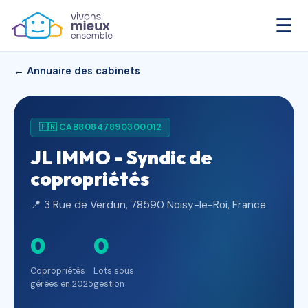
☰
← Annuaire des cabinets
🇫🇷 CAB80847890300012
JL IMMO - Syndic de
copropriétés
📍 3 Rue de Verdun, 78590 Noisy-le-Roi, France
0
0
Copropriétés
Lots sous
gérées en 2025
gestion