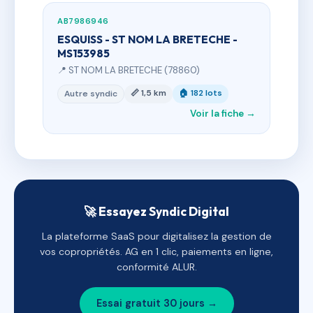
AB7986946
ESQUISS - ST NOM LA BRETECHE -
MS153985
📍 ST NOM LA BRETECHE (78860)
📏 1,5 km
🏠 182 lots
Autre syndic
Voir la fiche →
🚀 Essayez Syndic Digital
La plateforme SaaS pour digitalisez la gestion de
vos copropriétés. AG en 1 clic, paiements en ligne,
conformité ALUR.
Essai gratuit 30 jours →