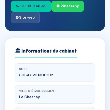
📞 +33981934669
💬 WhatsApp
🌐 Site web
🏛
Informations du cabinet
SIRET
80847890300012
VILLE D'ÉTABLISSEMENT
Le Chesnay