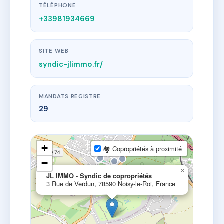
TÉLÉPHONE
+33981934669
SITE WEB
syndic-jlimmo.fr/
MANDATS REGISTRE
29
+
🏘 Copropriétés à proximité
−
×
JL IMMO - Syndic de copropriétés
3 Rue de Verdun, 78590 Noisy-le-Roi, France