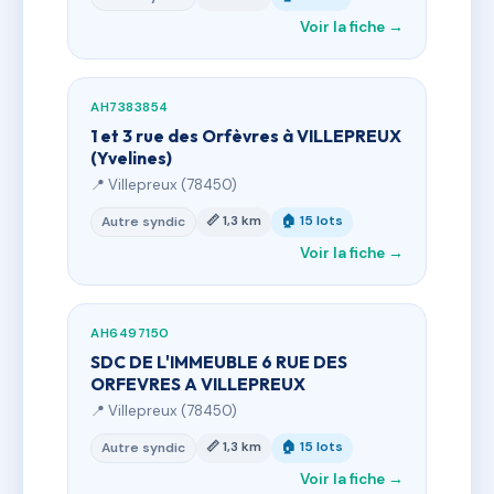
Voir la fiche →
AH7383854
1 et 3 rue des Orfèvres à VILLEPREUX
(Yvelines)
📍 Villepreux (78450)
📏 1,3 km
🏠 15 lots
Autre syndic
Voir la fiche →
AH6497150
SDC DE L'IMMEUBLE 6 RUE DES
ORFEVRES A VILLEPREUX
📍 Villepreux (78450)
📏 1,3 km
🏠 15 lots
Autre syndic
Voir la fiche →