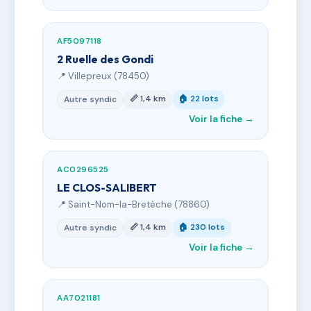
AF5097118
2 Ruelle des Gondi
📍 Villepreux (78450)
📏 1,4 km
🏠 22 lots
Autre syndic
Voir la fiche →
AC0296525
LE CLOS-SALIBERT
📍 Saint-Nom-la-Bretèche (78860)
📏 1,4 km
🏠 230 lots
Autre syndic
Voir la fiche →
AA7021181