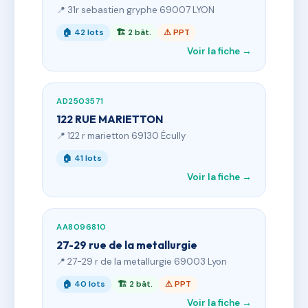
📍 31r sebastien gryphe 69007 LYON
🏠 42 lots
🏗 2 bât.
⚠ PPT
Voir la fiche →
AD2503571
122 RUE MARIETTON
📍 122 r marietton 69130 Écully
🏠 41 lots
Voir la fiche →
AA8096810
27-29 rue de la metallurgie
📍 27-29 r de la metallurgie 69003 Lyon
🏠 40 lots
🏗 2 bât.
⚠ PPT
Voir la fiche →