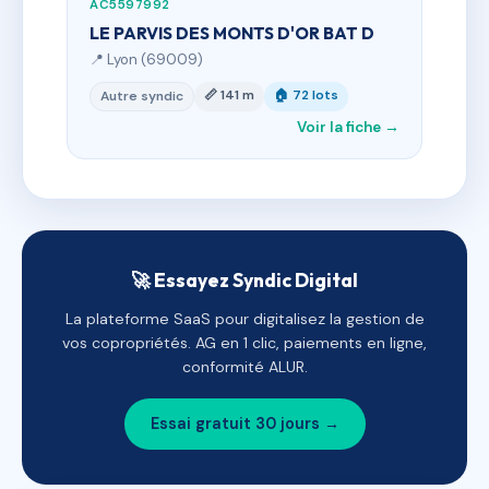
AC5597992
LE PARVIS DES MONTS D'OR BAT D
📍 Lyon (69009)
📏 141 m
🏠 72 lots
Autre syndic
Voir la fiche →
🚀 Essayez Syndic Digital
La plateforme SaaS pour digitalisez la gestion de
vos copropriétés. AG en 1 clic, paiements en ligne,
conformité ALUR.
Essai gratuit 30 jours →