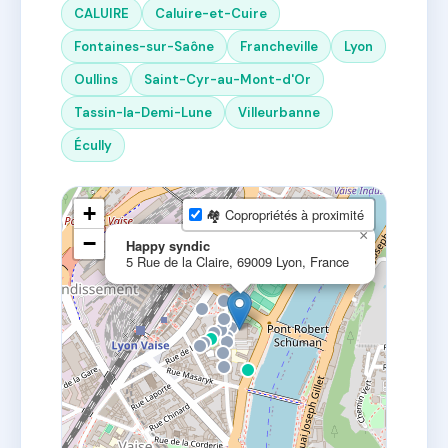
CALUIRE
Caluire-et-Cuire
Fontaines-sur-Saône
Francheville
Lyon
Oullins
Saint-Cyr-au-Mont-d'Or
Tassin-la-Demi-Lune
Villeurbanne
Écully
+
🏘 Copropriétés à proximité
×
−
Happy syndic
5 Rue de la Claire, 69009 Lyon, France