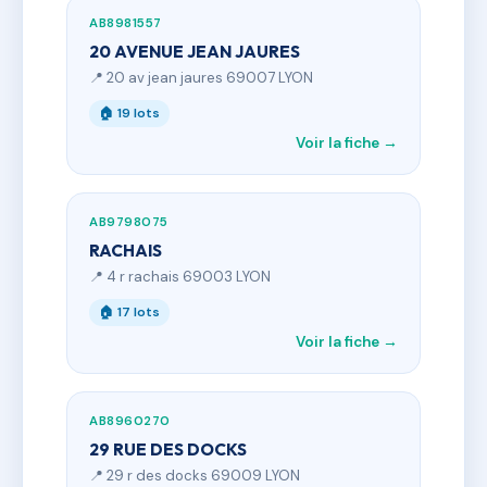
AB8981557
20 AVENUE JEAN JAURES
📍 20 av jean jaures 69007 LYON
🏠 19 lots
Voir la fiche →
AB9798075
RACHAIS
📍 4 r rachais 69003 LYON
🏠 17 lots
Voir la fiche →
AB8960270
29 RUE DES DOCKS
📍 29 r des docks 69009 LYON