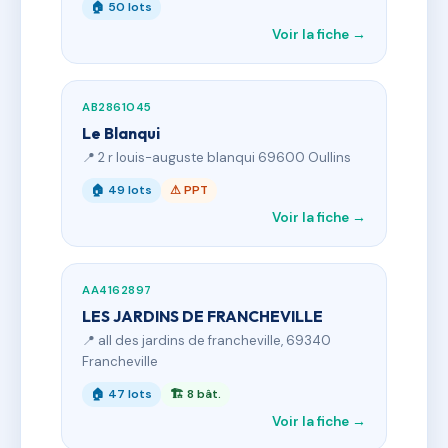
🏠 50 lots
Voir la fiche →
AB2861045
Le Blanqui
📍 2 r louis-auguste blanqui 69600 Oullins
🏠 49 lots
⚠ PPT
Voir la fiche →
AA4162897
LES JARDINS DE FRANCHEVILLE
📍 all des jardins de francheville, 69340
Francheville
🏠 47 lots
🏗 8 bât.
Voir la fiche →