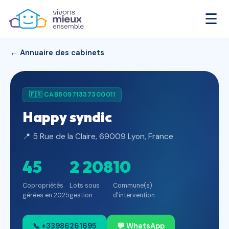
☰
← Annuaire des cabinets
🇫🇷 CAB80971337300011
Happy syndic
📍 5 Rue de la Claire, 69009 Lyon, France
45
2 208
10
Copropriétés
Lots sous
Commune(s)
gérées en 2025
gestion
d'intervention
📞 +33986261695
💬 WhatsApp