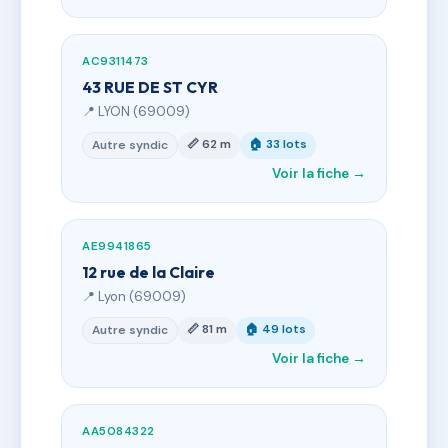
AC9311473
43 RUE DE ST CYR
📍 LYON (69009)
📏 62 m
🏠 33 lots
Autre syndic
Voir la fiche →
AE9941865
12 rue de la Claire
📍 Lyon (69009)
📏 81 m
🏠 49 lots
Autre syndic
Voir la fiche →
AA5084322