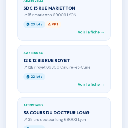
AB2852622
SDC 15 RUE MARIETTON
📍 15 r marietton 69009 LYON
🏠 23 lots
⚠ PPT
Voir la fiche →
AA7135940
12 & 12 BIS RUE ROYET
📍 12B r royet 69300 Caluire-et-Cuire
🏠 22 lots
Voir la fiche →
AF3391430
38 COURS DU DOCTEUR LONG
📍 38 crs docteur long 69003 Lyon