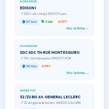
AC8545139
EDISON I
📍 220 r de crequi 69003 Lyon
🏠 67 lots
🏗 2 bât.
⚠ PPT
Voir la fiche →
AC3956166
SDC SDC 114 RUE MONTESQUIEU
📍 114 r montesquieu 69007 LYON
🏠 50 lots
⚠ PPT
Voir la fiche →
AE5897137
32 /32 BIS AV. GENERAL LECLERC
📍 32 av general leclerc 69300 CALUIRE