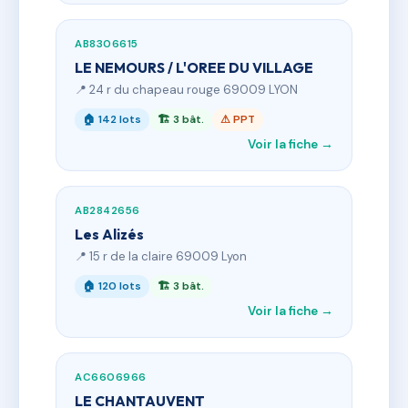
AB8306615
LE NEMOURS / L'OREE DU VILLAGE
📍 24 r du chapeau rouge 69009 LYON
🏠 142 lots
🏗 3 bât.
⚠ PPT
Voir la fiche →
AB2842656
Les Alizés
📍 15 r de la claire 69009 Lyon
🏠 120 lots
🏗 3 bât.
Voir la fiche →
AC6606966
LE CHANTAUVENT