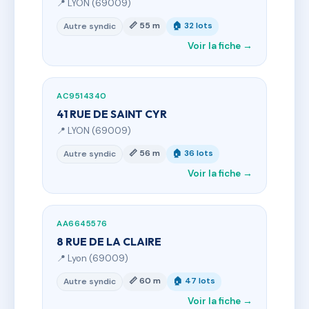
📍 LYON (69009)
📏 55 m
🏠 32 lots
Autre syndic
Voir la fiche →
AC9514340
41 RUE DE SAINT CYR
📍 LYON (69009)
📏 56 m
🏠 36 lots
Autre syndic
Voir la fiche →
AA6645576
8 RUE DE LA CLAIRE
📍 Lyon (69009)
📏 60 m
🏠 47 lots
Autre syndic
Voir la fiche →