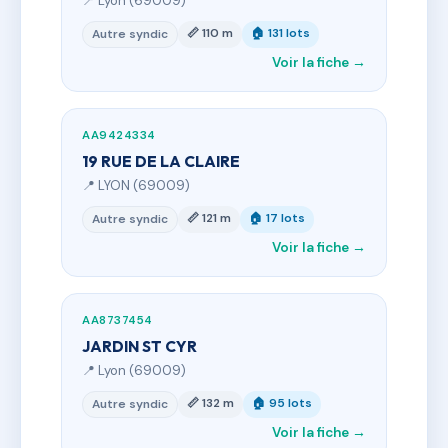
📍 Lyon (69009)
📏 110 m
🏠 131 lots
Autre syndic
Voir la fiche →
AA9424334
19 RUE DE LA CLAIRE
📍 LYON (69009)
📏 121 m
🏠 17 lots
Autre syndic
Voir la fiche →
AA8737454
JARDIN ST CYR
📍 Lyon (69009)
📏 132 m
🏠 95 lots
Autre syndic
Voir la fiche →