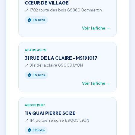
CŒUR DE VILLAGE
📍 1702 route des bois 69380 Dommartin
🏠 35 lots
Voir la fiche →
AF4394979
31 RUE DE LA CLAIRE - MS191017
📍 31 r de la claire 69009 LYON
🏠 35 lots
Voir la fiche →
AB6331987
114 QUAI PIERRE SCIZE
📍 114 qu pierre scize 69005 LYON
🏠 32 lots