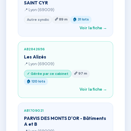
SAINT CYR
📍 Lyon (69009)
📏 89 m
🏠 31 lots
Autre syndic
Voir la fiche →
AB2842656
Les Alizés
📍 Lyon (69009)
📏 97 m
✓ Gérée par ce cabinet
🏠 120 lots
Voir la fiche →
AB1709021
PARVIS DES MONTS D'OR - Bâtiments
A et B