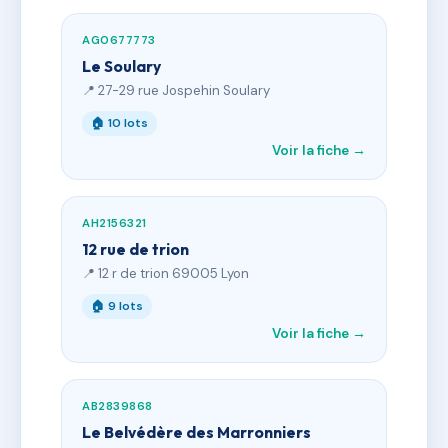
AG0677773
Le Soulary
📍 27-29 rue Jospehin Soulary
🏠 10 lots
Voir la fiche →
AH2156321
12 rue de trion
📍 12 r de trion 69005 Lyon
🏠 9 lots
Voir la fiche →
AB2839868
Le Belvédère des Marronniers