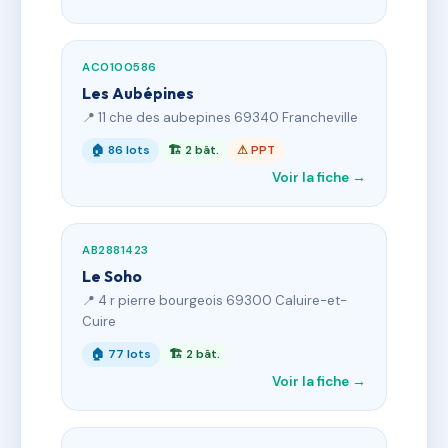
AC0100586
Les Aubépines
📍 11 che des aubepines 69340 Francheville
🏠 86 lots
🏗 2 bât.
⚠ PPT
Voir la fiche →
AB2881423
Le Soho
📍 4 r pierre bourgeois 69300 Caluire-et-
Cuire
🏠 77 lots
🏗 2 bât.
Voir la fiche →