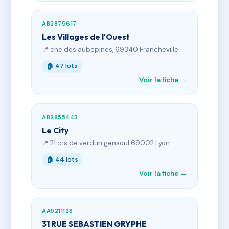
AB2879617
Les Villages de l'Ouest
📍 che des aubepines, 69340 Francheville
🏠 47 lots
Voir la fiche →
AB2855443
Le City
📍 21 crs de verdun gensoul 69002 Lyon
🏠 44 lots
Voir la fiche →
AA5211123
31 RUE SEBASTIEN GRYPHE