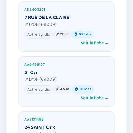
AD2403251
7 RUE DE LA CLAIRE
📍 LYON (69009)
📏 26 m
🏠 10 lots
Autre syndic
Voir la fiche →
AA6489157
St Cyr
📍 LYON (69009)
📏 45 m
🏠 10 lots
Autre syndic
Voir la fiche →
AA7131493
24 SAINT CYR