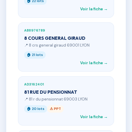
🏠 22 lots
Voir la fiche →
AB8976789
8 COURS GENERAL GIRAUD
📍 8 crs general giraud 69001 LYON
🏠 21 lots
Voir la fiche →
AD3162401
81 RUE DU PENSIONNAT
📍 81 r du pensionnat 69003 LYON
🏠 20 lots
⚠ PPT
Voir la fiche →