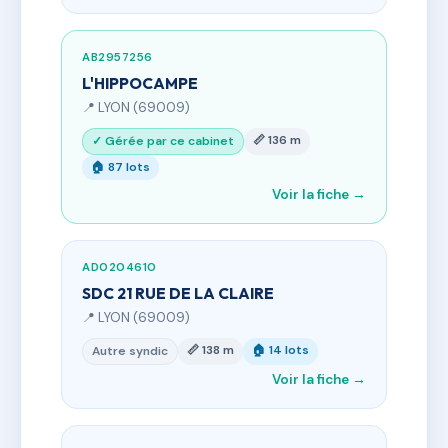
AB2957256
L'HIPPOCAMPE
📍 LYON (69009)
📏 136 m
✓ Gérée par ce cabinet
🏠 87 lots
Voir la fiche →
AD0204610
SDC 21 RUE DE LA CLAIRE
📍 LYON (69009)
📏 138 m
🏠 14 lots
Autre syndic
Voir la fiche →