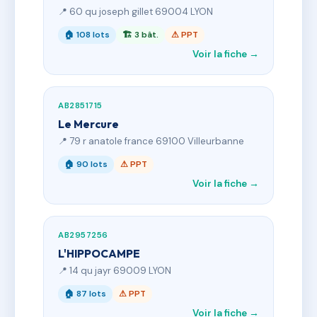
📍 60 qu joseph gillet 69004 LYON
🏠 108 lots
🏗 3 bât.
⚠ PPT
Voir la fiche →
AB2851715
Le Mercure
📍 79 r anatole france 69100 Villeurbanne
🏠 90 lots
⚠ PPT
Voir la fiche →
AB2957256
L'HIPPOCAMPE
📍 14 qu jayr 69009 LYON
🏠 87 lots
⚠ PPT
Voir la fiche →