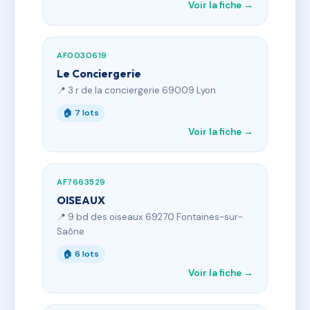
Voir la fiche →
AF0030619
Le Conciergerie
📍 3 r de la conciergerie 69009 Lyon
🏠 7 lots
Voir la fiche →
AF7663529
OISEAUX
📍 9 bd des oiseaux 69270 Fontaines-sur-
Saône
🏠 6 lots
Voir la fiche →