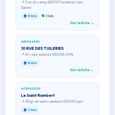
📍 5 av du camp 69270 Fontaines-sur-
Saône
🏠 9 lots
🏗 2 bât.
Voir la fiche →
AB8964983
10 RUE DES TUILERIES
📍 10 r des tuileries 69009 LYON
🏠 9 lots
Voir la fiche →
AC8540429
Le Saint Rambert
📍 39 gr de saint-rambert 69009 Lyon
🏠 7 lots