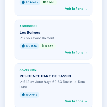
🏠 204 lots
🏗 3 bât.
Voir la fiche →
AG0863639
Les Balmes
📍 7 boulevard Balmont
🏠 186 lots
🏗 5 bât.
Voir la fiche →
AA0537852
RESIDENCE PARC DE TASSIN
📍 54A av victor hugo 69160 Tassin-la-Demi-
Lune
🏠 150 lots
Voir la fiche →