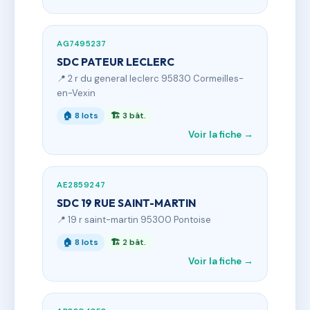
AG7495237
SDC PATEUR LECLERC
📍 2 r du general leclerc 95830 Cormeilles-
en-Vexin
🏠 8 lots
🏗 3 bât.
Voir la fiche →
AE2859247
SDC 19 RUE SAINT-MARTIN
📍 19 r saint-martin 95300 Pontoise
🏠 8 lots
🏗 2 bât.
Voir la fiche →