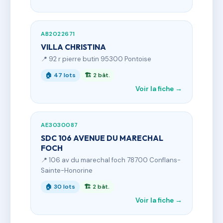
AB2022671
VILLA CHRISTINA
📍 92 r pierre butin 95300 Pontoise
🏠 47 lots
🏗 2 bât.
Voir la fiche →
AE3030087
SDC 106 AVENUE DU MARECHAL
FOCH
📍 106 av du marechal foch 78700 Conflans-
Sainte-Honorine
🏠 30 lots
🏗 2 bât.
Voir la fiche →