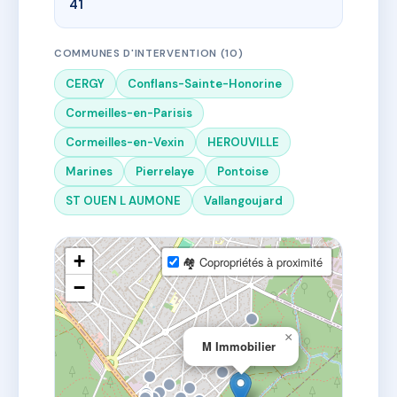
41
COMMUNES D'INTERVENTION (10)
CERGY
Conflans-Sainte-Honorine
Cormeilles-en-Parisis
Cormeilles-en-Vexin
HEROUVILLE
Marines
Pierrelaye
Pontoise
ST OUEN L AUMONE
Vallangoujard
+
🏘 Copropriétés à proximité
−
×
M Immobilier