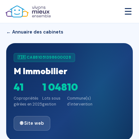
☰
← Annuaire des cabinets
🇫🇷 CAB81051398600028
M Immobilier
41
1 048
10
Copropriétés
Lots sous
Commune(s)
gérées en 2025
gestion
d'intervention
🌐 Site web