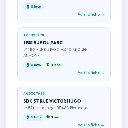
🏠 6 lots
Voir la fiche →
AC3868478
1 BIS RUE DU PARC
📍 1 BIS RUE DU PARC 95310 ST OUEN L
AUMONE
🏠 6 lots
🏗 4 bât.
Voir la fiche →
AC6507883
SDC 57 RUE VICTOR HUGO
📍 57 r victor hugo 95480 Pierrelaye
🏠 5 lots
🏗 3 bât.
Voir la fiche →