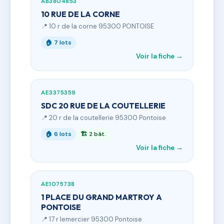
AB3804853
10 RUE DE LA CORNE
📍 10 r de la corne 95300 PONTOISE
🏠 7 lots
Voir la fiche →
AE3375359
SDC 20 RUE DE LA COUTELLERIE
📍 20 r de la coutellerie 95300 Pontoise
🏠 6 lots
🏗 2 bât.
Voir la fiche →
AE1075738
1 PLACE DU GRAND MARTROY A
PONTOISE
📍 17 r lemercier 95300 Pontoise