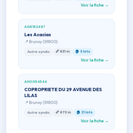
Voir la fiche →
AG6182497
Les Acacias
📍 Brunoy (91800)
📏 631 m
🏠 3 lots
Autre syndic
Voir la fiche →
AH0054544
COPROPRIETE DU 29 AVENUE DES
LILAS
📍 Brunoy (91800)
📏 673 m
🏠 21 lots
Autre syndic
Voir la fiche →