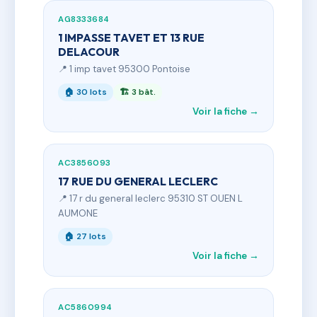
AG8333684
1 IMPASSE TAVET ET 13 RUE
DELACOUR
📍 1 imp tavet 95300 Pontoise
🏠 30 lots
🏗 3 bât.
Voir la fiche →
AC3856093
17 RUE DU GENERAL LECLERC
📍 17 r du general leclerc 95310 ST OUEN L
AUMONE
🏠 27 lots
Voir la fiche →
AC5860994