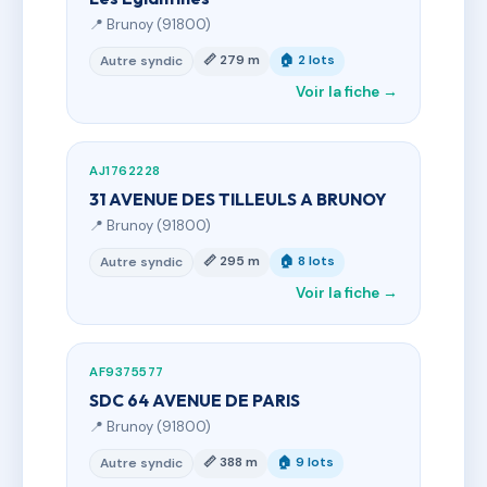
📍 Brunoy (91800)
📏 279 m
🏠 2 lots
Autre syndic
Voir la fiche →
AJ1762228
31 AVENUE DES TILLEULS A BRUNOY
📍 Brunoy (91800)
📏 295 m
🏠 8 lots
Autre syndic
Voir la fiche →
AF9375577
SDC 64 AVENUE DE PARIS
📍 Brunoy (91800)
📏 388 m
🏠 9 lots
Autre syndic