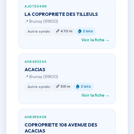
AJ0730499
LA COPROPRIETE DES TILLEULS
📍 Brunoy (91800)
📏 470 m
🏠 2 lots
Autre syndic
Voir la fiche →
AH3493244
ACACIAS
📍 Brunoy (91800)
📏 531 m
🏠 2 lots
Autre syndic
Voir la fiche →
AH6355408
COPROPRIETE 108 AVENUE DES
ACACIAS