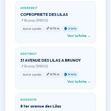
AH6839617
COPROPRIETE DES LILAS
📍 Brunoy (91800)
📏 675 m
🏠 2 lots
Autre syndic
Voir la fiche →
AE3179827
31 AVENUE DES LILAS A BRUNOY
📍 Brunoy (91800)
📏 676 m
🏠 8 lots
Autre syndic
Voir la fiche →
AI2625010
8 ter avenue des Lilas