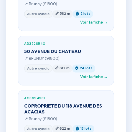
📍 Brunoy (91800)
📏 582 m
🏠 2 lots
Autre syndic
Voir la fiche →
AD3728540
50 AVENUE DU CHATEAU
📍 BRUNOY (91800)
📏 617 m
🏠 24 lots
Autre syndic
Voir la fiche →
AG8694531
COPROPRIETE DU 118 AVENUE DES
ACACIAS
📍 Brunoy (91800)
📏 622 m
🏠 13 lots
Autre syndic