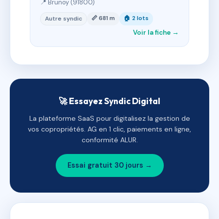
📍 Brunoy (91800)
📏 681 m
🏠 2 lots
Autre syndic
Voir la fiche →
🚀 Essayez Syndic Digital
La plateforme SaaS pour digitalisez la gestion de
vos copropriétés. AG en 1 clic, paiements en ligne,
conformité ALUR.
Essai gratuit 30 jours →