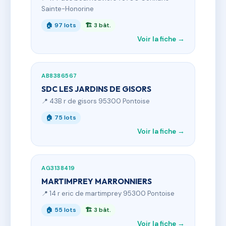
Sainte-Honorine
🏠 97 lots
🏗 3 bât.
Voir la fiche →
AB8386567
SDC LES JARDINS DE GISORS
📍 43B r de gisors 95300 Pontoise
🏠 75 lots
Voir la fiche →
AG3138419
MARTIMPREY MARRONNIERS
📍 14 r eric de martimprey 95300 Pontoise
🏠 55 lots
🏗 3 bât.
Voir la fiche →