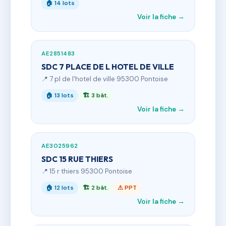
🏠 14 lots
Voir la fiche →
AE2851483
SDC 7 PLACE DE L HOTEL DE VILLE
📍 7 pl de l'hotel de ville 95300 Pontoise
🏠 13 lots
🏗 3 bât.
Voir la fiche →
AE3025962
SDC 15 RUE THIERS
📍 15 r thiers 95300 Pontoise
🏠 12 lots
🏗 2 bât.
⚠ PPT
Voir la fiche →