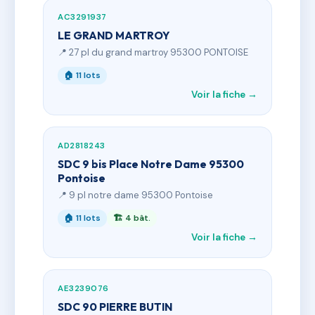
AC3291937
LE GRAND MARTROY
📍 27 pl du grand martroy 95300 PONTOISE
🏠 11 lots
Voir la fiche →
AD2818243
SDC 9 bis Place Notre Dame 95300
Pontoise
📍 9 pl notre dame 95300 Pontoise
🏠 11 lots
🏗 4 bât.
Voir la fiche →
AE3239076
SDC 90 PIERRE BUTIN