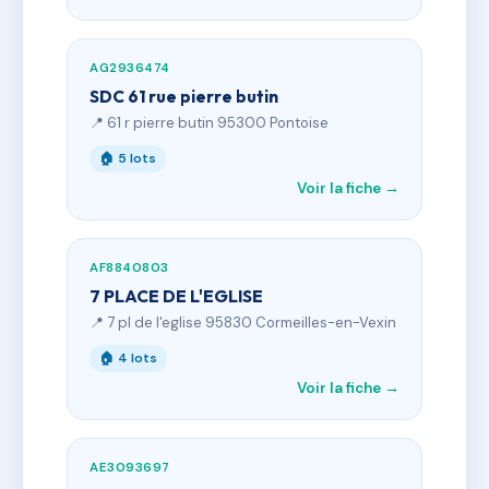
AG2936474
SDC 61 rue pierre butin
📍 61 r pierre butin 95300 Pontoise
🏠 5 lots
Voir la fiche →
AF8840803
7 PLACE DE L'EGLISE
📍 7 pl de l'eglise 95830 Cormeilles-en-Vexin
🏠 4 lots
Voir la fiche →
AE3093697