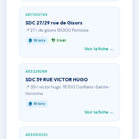
AE1700764
SDC 27/29 rue de Gisors
📍 27 r de gisors 95300 Pontoise
🏠 19 lots
🏗 3 bât.
Voir la fiche →
AE3228269
SDC 39 RUE VICTOR HUGO
📍 39 r victor hugo 78700 Conflans-Sainte-
Honorine
🏠 18 lots
Voir la fiche →
AE3000122