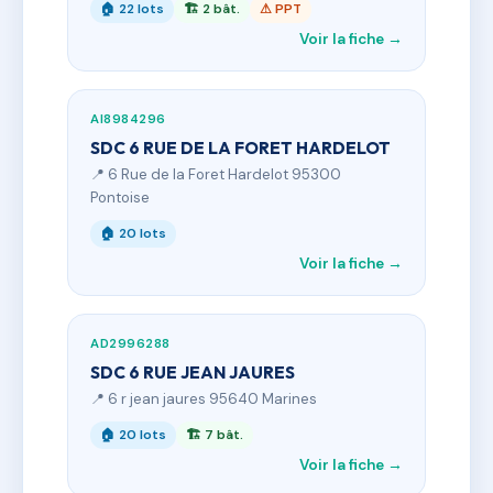
🏠 22 lots
🏗 2 bât.
⚠ PPT
Voir la fiche →
AI8984296
SDC 6 RUE DE LA FORET HARDELOT
📍 6 Rue de la Foret Hardelot 95300
Pontoise
🏠 20 lots
Voir la fiche →
AD2996288
SDC 6 RUE JEAN JAURES
📍 6 r jean jaures 95640 Marines
🏠 20 lots
🏗 7 bât.
Voir la fiche →