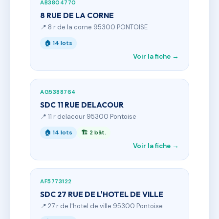
AB3804770
8 RUE DE LA CORNE
📍 8 r de la corne 95300 PONTOISE
🏠 14 lots
Voir la fiche →
AG5388764
SDC 11 RUE DELACOUR
📍 11 r delacour 95300 Pontoise
🏠 14 lots
🏗 2 bât.
Voir la fiche →
AF5773122
SDC 27 RUE DE L'HOTEL DE VILLE
📍 27 r de l'hotel de ville 95300 Pontoise