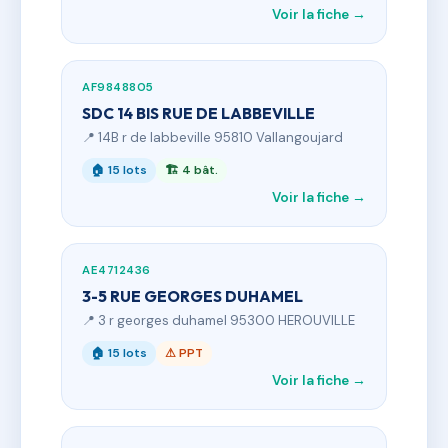
Voir la fiche →
AF9848805
SDC 14 BIS RUE DE LABBEVILLE
📍 14B r de labbeville 95810 Vallangoujard
🏠 15 lots
🏗 4 bât.
Voir la fiche →
AE4712436
3-5 RUE GEORGES DUHAMEL
📍 3 r georges duhamel 95300 HEROUVILLE
🏠 15 lots
⚠ PPT
Voir la fiche →