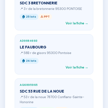
SDC 3 BRETONNERIE
📍 3 r de la bretonnerie 95300 PONTOISE
🏠 25 lots
⚠ PPT
Voir la fiche →
AD9884693
LE FAUBOURG
📍 58B r de gisors 95300 Pontoise
🏠 24 lots
Voir la fiche →
AG6895965
SDC 53 RUE DE LA NOUE
📍 53 r de la noue 78700 Conflans-Sainte-
Honorine