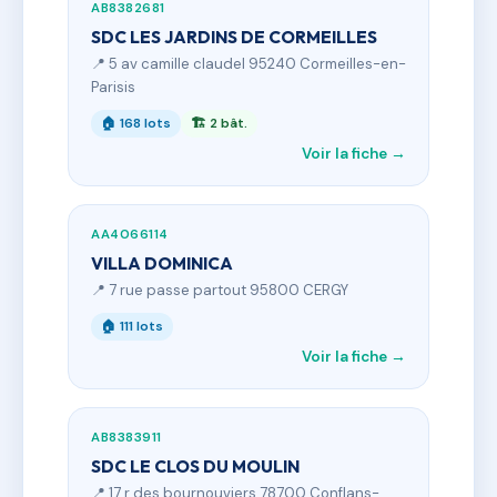
AB8382681
SDC LES JARDINS DE CORMEILLES
📍 5 av camille claudel 95240 Cormeilles-en-
Parisis
🏠 168 lots
🏗 2 bât.
Voir la fiche →
AA4066114
VILLA DOMINICA
📍 7 rue passe partout 95800 CERGY
🏠 111 lots
Voir la fiche →
AB8383911
SDC LE CLOS DU MOULIN
📍 17 r des bournouviers 78700 Conflans-