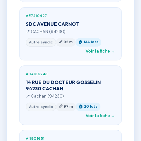
AE7419427
SDC AVENUE CARNOT
📍 CACHAN (94230)
📏 92 m
🏠 134 lots
Autre syndic
Voir la fiche →
AH4186243
14 RUE DU DOCTEUR GOSSELIN
94230 CACHAN
📍 Cachan (94230)
📏 97 m
🏠 20 lots
Autre syndic
Voir la fiche →
AI1901651