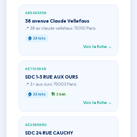
AB3433356
38 avenue Claude Vellefaux
📍 38 av claude vellefaux 75010 Paris
🏠 23 lots
Voir la fiche →
AE7103849
SDC 1-3 RUE AUX OURS
📍 3 r aux ours 75003 Paris
🏠 22 lots
🏗 2 bât.
Voir la fiche →
AE2385680
SDC 24 RUE CAUCHY