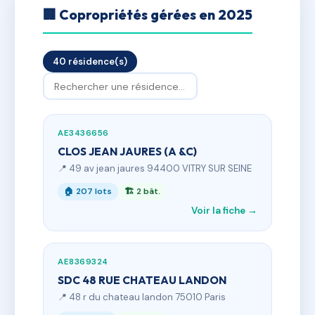
🏢 Copropriétés gérées en 2025
40 résidence(s)
AE3436656
CLOS JEAN JAURES (A &C)
📍 49 av jean jaures 94400 VITRY SUR SEINE
🏠 207 lots
🏗 2 bât.
Voir la fiche →
AE8369324
SDC 48 RUE CHATEAU LANDON
📍 48 r du chateau landon 75010 Paris