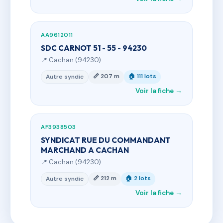
AA9612011
SDC CARNOT 51 - 55 - 94230
📍 Cachan (94230)
📏 207 m
🏠 111 lots
Autre syndic
Voir la fiche →
AF3938503
SYNDICAT RUE DU COMMANDANT
MARCHAND A CACHAN
📍 Cachan (94230)
📏 212 m
🏠 2 lots
Autre syndic
Voir la fiche →