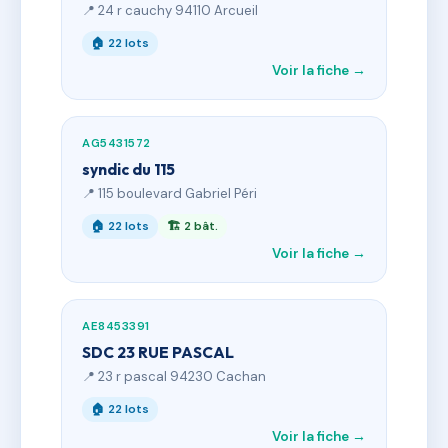
📍 24 r cauchy 94110 Arcueil
🏠 22 lots
Voir la fiche →
AG5431572
syndic du 115
📍 115 boulevard Gabriel Péri
🏠 22 lots
🏗 2 bât.
Voir la fiche →
AE8453391
SDC 23 RUE PASCAL
📍 23 r pascal 94230 Cachan
🏠 22 lots
Voir la fiche →