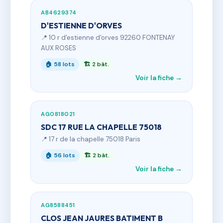
AB4629374
D'ESTIENNE D'ORVES
📍 10 r d'estienne d'orves 92260 FONTENAY
AUX ROSES
🏠 58 lots
🏗 2 bât.
Voir la fiche →
AG0818021
SDC 17 RUE LA CHAPELLE 75018
📍 17 r de la chapelle 75018 Paris
🏠 56 lots
🏗 2 bât.
Voir la fiche →
AG8588451
CLOS JEAN JAURES BATIMENT B