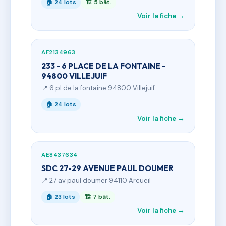
🏠 24 lots
🏗 5 bât.
Voir la fiche →
AF2134963
233 - 6 PLACE DE LA FONTAINE -
94800 VILLEJUIF
📍 6 pl de la fontaine 94800 Villejuif
🏠 24 lots
Voir la fiche →
AE8437634
SDC 27-29 AVENUE PAUL DOUMER
📍 27 av paul doumer 94110 Arcueil
🏠 23 lots
🏗 7 bât.
Voir la fiche →