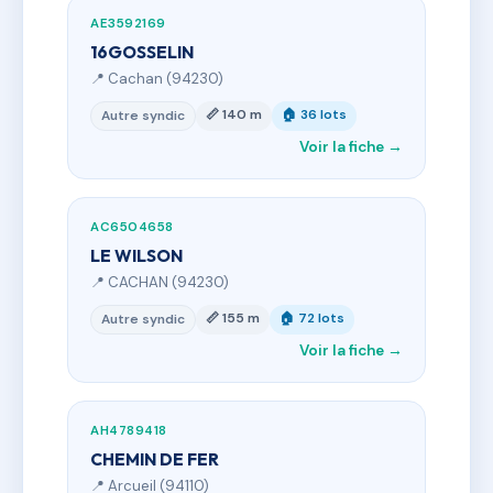
AE3592169
16GOSSELIN
📍 Cachan (94230)
📏 140 m
🏠 36 lots
Autre syndic
Voir la fiche →
AC6504658
LE WILSON
📍 CACHAN (94230)
📏 155 m
🏠 72 lots
Autre syndic
Voir la fiche →
AH4789418
CHEMIN DE FER
📍 Arcueil (94110)