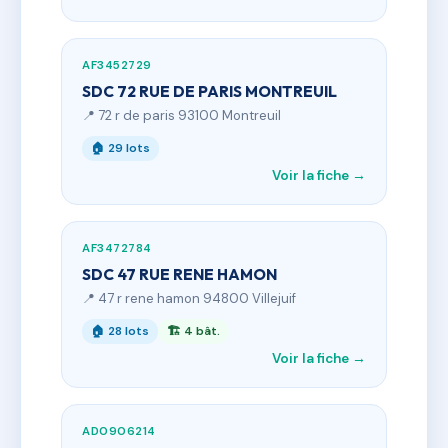
AF3452729
SDC 72 RUE DE PARIS MONTREUIL
📍 72 r de paris 93100 Montreuil
🏠 29 lots
Voir la fiche →
AF3472784
SDC 47 RUE RENE HAMON
📍 47 r rene hamon 94800 Villejuif
🏠 28 lots
🏗 4 bât.
Voir la fiche →
AD0906214