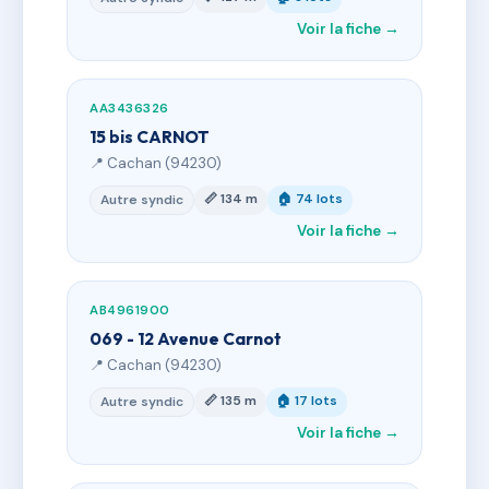
Voir la fiche →
AA3436326
15 bis CARNOT
📍 Cachan (94230)
📏 134 m
🏠 74 lots
Autre syndic
Voir la fiche →
AB4961900
069 - 12 Avenue Carnot
📍 Cachan (94230)
📏 135 m
🏠 17 lots
Autre syndic
Voir la fiche →