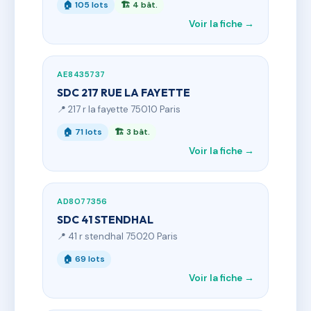
🏠 105 lots
🏗 4 bât.
Voir la fiche →
AE8435737
SDC 217 RUE LA FAYETTE
📍 217 r la fayette 75010 Paris
🏠 71 lots
🏗 3 bât.
Voir la fiche →
AD8077356
SDC 41 STENDHAL
📍 41 r stendhal 75020 Paris
🏠 69 lots
Voir la fiche →