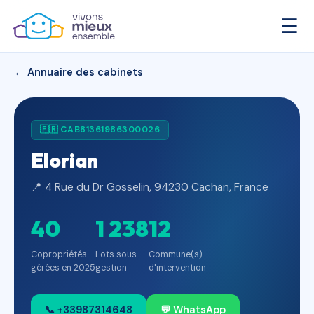
☰
← Annuaire des cabinets
🇫🇷 CAB81361986300026
Elorian
📍 4 Rue du Dr Gosselin, 94230 Cachan, France
40
1 238
12
Copropriétés
Lots sous
Commune(s)
gérées en 2025
gestion
d'intervention
📞 +33987314648
💬 WhatsApp