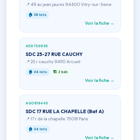
📍 49 av jean jaures 94400 Vitry-sur-Seine
🏠 38 lots
Voir la fiche →
AE9736935
SDC 25-27 RUE CAUCHY
📍 25 r cauchy 94110 Arcueil
🏠 34 lots
🏗 2 bât.
Voir la fiche →
AG0818443
SDC 17 RUE LA CHAPELLE (Bat A)
📍 17 r de la chapelle 75018 Paris
🏠 34 lots
Voir la fiche →