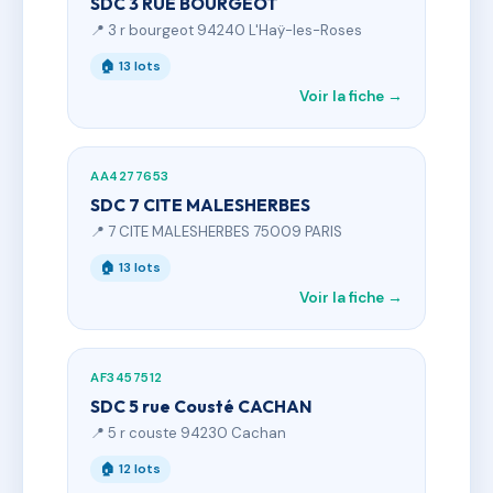
SDC 3 RUE BOURGEOT
📍 3 r bourgeot 94240 L'Haÿ-les-Roses
🏠 13 lots
Voir la fiche →
AA4277653
SDC 7 CITE MALESHERBES
📍 7 CITE MALESHERBES 75009 PARIS
🏠 13 lots
Voir la fiche →
AF3457512
SDC 5 rue Cousté CACHAN
📍 5 r couste 94230 Cachan
🏠 12 lots