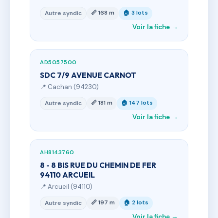
📏 168 m
🏠 3 lots
Autre syndic
Voir la fiche →
AD5057500
SDC 7/9 AVENUE CARNOT
📍 Cachan (94230)
📏 181 m
🏠 147 lots
Autre syndic
Voir la fiche →
AH8143760
8 - 8 BIS RUE DU CHEMIN DE FER
94110 ARCUEIL
📍 Arcueil (94110)
📏 197 m
🏠 2 lots
Autre syndic
Voir la fiche →