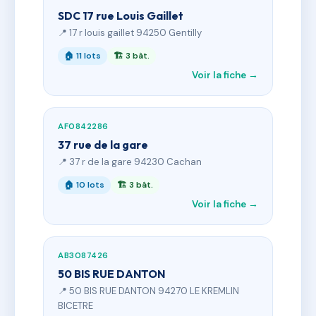
SDC 17 rue Louis Gaillet
📍 17 r louis gaillet 94250 Gentilly
🏠 11 lots
🏗 3 bât.
Voir la fiche →
AF0842286
37 rue de la gare
📍 37 r de la gare 94230 Cachan
🏠 10 lots
🏗 3 bât.
Voir la fiche →
AB3087426
50 BIS RUE DANTON
📍 50 BIS RUE DANTON 94270 LE KREMLIN
BICETRE