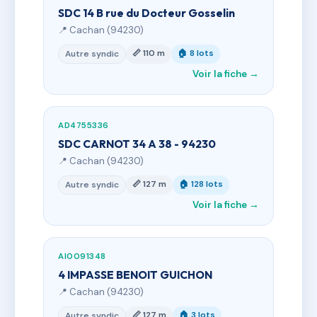
SDC 14 B rue du Docteur Gosselin
📍 Cachan (94230)
📏 110 m
🏠 8 lots
Autre syndic
Voir la fiche →
AD4755336
SDC CARNOT 34 A 38 - 94230
📍 Cachan (94230)
📏 127 m
🏠 128 lots
Autre syndic
Voir la fiche →
AI0091348
4 IMPASSE BENOIT GUICHON
📍 Cachan (94230)
📏 127 m
🏠 3 lots
Autre syndic