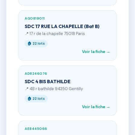
AG0819011
SDC 17 RUE LA CHAPELLE (Bat B)
📍 17 r de la chapelle 75018 Paris
🏠 22 lots
Voir la fiche →
AD8246076
SDC 4 BIS BATHILDE
📍 4B r bathilde 94250 Gentilly
🏠 22 lots
Voir la fiche →
AE8445066