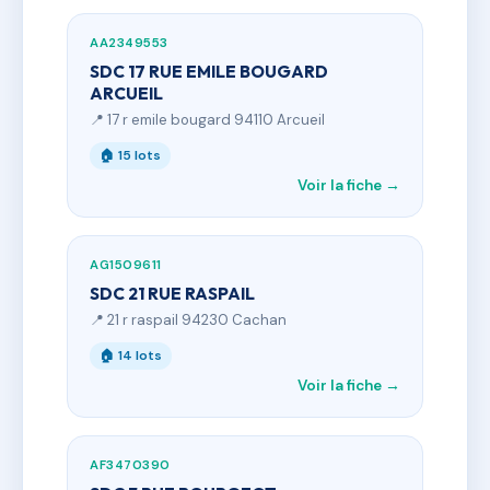
AA2349553
SDC 17 RUE EMILE BOUGARD
ARCUEIL
📍 17 r emile bougard 94110 Arcueil
🏠 15 lots
Voir la fiche →
AG1509611
SDC 21 RUE RASPAIL
📍 21 r raspail 94230 Cachan
🏠 14 lots
Voir la fiche →
AF3470390