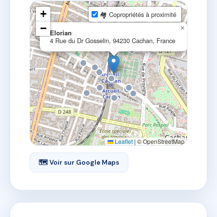
+
🏘 Copropriétés à proximité
−
×
Elorian
4 Rue du Dr Gosselin, 94230 Cachan, France
Leaflet
|
© OpenStreetMap
🗺 Voir sur Google Maps