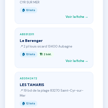
CYR SUR MER
🏠 13 lots
Voir la fiche →
AB3312311
Le Berenger
📍 2 pl louis sicard 13400 Aubagne
🏠 13 lots
🏗 2 bât.
Voir la fiche →
AE0542472
LES TAMARIS
📍 19 bd de la plage 83270 Saint-Cyr-sur-
Mer
🏠 12 lots