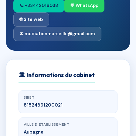
📞 +33442016038
💬 WhatsApp
🌐 Site web
✉ mediationmarseille@gmail.com
🏛
Informations du cabinet
SIRET
81524861200021
VILLE D'ÉTABLISSEMENT
Aubagne