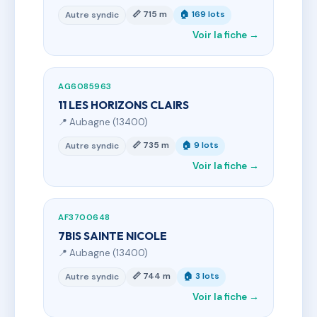
📏 715 m
🏠 169 lots
Autre syndic
Voir la fiche →
AG6085963
11 LES HORIZONS CLAIRS
📍 Aubagne (13400)
📏 735 m
🏠 9 lots
Autre syndic
Voir la fiche →
AF3700648
7BIS SAINTE NICOLE
📍 Aubagne (13400)
📏 744 m
🏠 3 lots
Autre syndic
Voir la fiche →