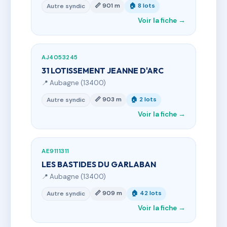
📏 901 m
🏠 8 lots
Autre syndic
Voir la fiche →
AJ4053245
31 LOTISSEMENT JEANNE D'ARC
📍 Aubagne (13400)
📏 903 m
🏠 2 lots
Autre syndic
Voir la fiche →
AE9111311
LES BASTIDES DU GARLABAN
📍 Aubagne (13400)
📏 909 m
🏠 42 lots
Autre syndic
Voir la fiche →