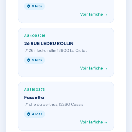
🏠 6 lots
Voir la fiche →
AG4098216
26 RUE LEDRU ROLLIN
📍 26 r ledru rollin 13600 La Ciotat
🏠 5 lots
Voir la fiche →
AG8190373
Fassetta
📍 che du perthus, 13260 Cassis
🏠 4 lots
Voir la fiche →