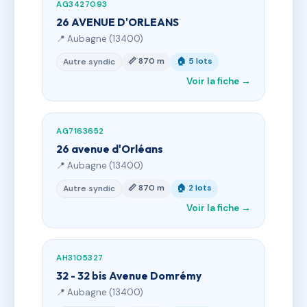
AG3427093
26 AVENUE D'ORLEANS
📍 Aubagne (13400)
📏 870 m
🏠 5 lots
Autre syndic
Voir la fiche →
AG7163652
26 avenue d'Orléans
📍 Aubagne (13400)
📏 870 m
🏠 2 lots
Autre syndic
Voir la fiche →
AH3105327
32 - 32 bis Avenue Domrémy
📍 Aubagne (13400)