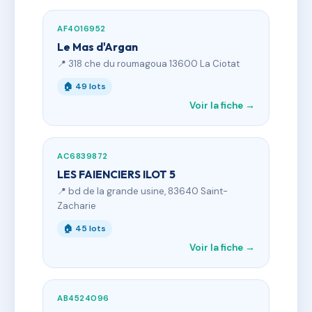
AF4016952
Le Mas d'Argan
📍 318 che du roumagoua 13600 La Ciotat
🏠 49 lots
Voir la fiche →
AC6839872
LES FAIENCIERS ILOT 5
📍 bd de la grande usine, 83640 Saint-
Zacharie
🏠 45 lots
Voir la fiche →
AB4524096