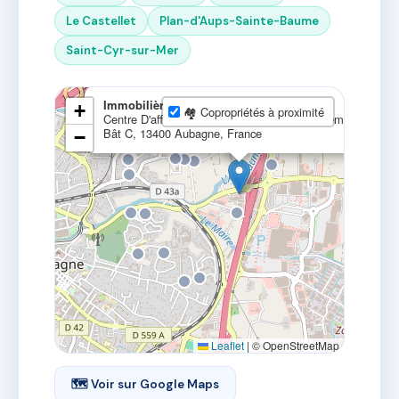
Le Castellet
Plan-d'Aups-Sainte-Baume
Saint-Cyr-sur-Mer
×
Immobilière Dastrevigne
+
🏘 Copropriétés à proximité
Centre D'affaires Alta Rocca, 1120 Rte de Gémenos
Bât C, 13400 Aubagne, France
−
Leaflet
|
© OpenStreetMap
🗺 Voir sur Google Maps