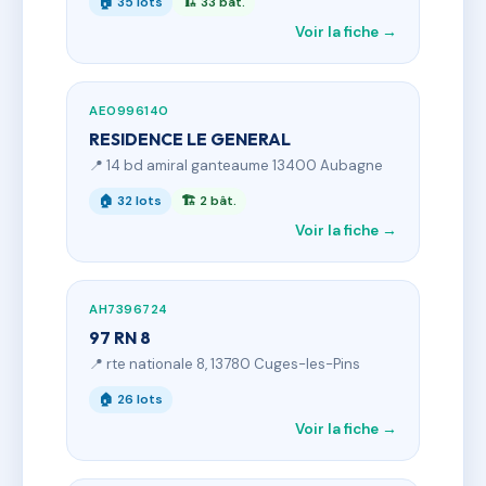
🏠 35 lots
🏗 33 bât.
Voir la fiche →
AE0996140
RESIDENCE LE GENERAL
📍 14 bd amiral ganteaume 13400 Aubagne
🏠 32 lots
🏗 2 bât.
Voir la fiche →
AH7396724
97 RN 8
📍 rte nationale 8, 13780 Cuges-les-Pins
🏠 26 lots
Voir la fiche →