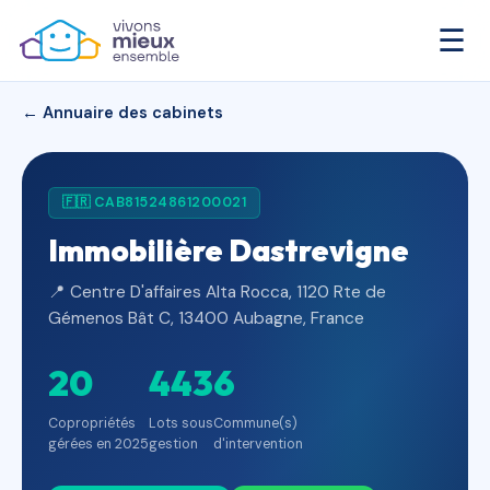
☰
← Annuaire des cabinets
🇫🇷 CAB81524861200021
Immobilière Dastrevigne
📍 Centre D'affaires Alta Rocca, 1120 Rte de
Gémenos Bât C, 13400 Aubagne, France
20
443
6
Copropriétés
Lots sous
Commune(s)
gérées en 2025
gestion
d'intervention