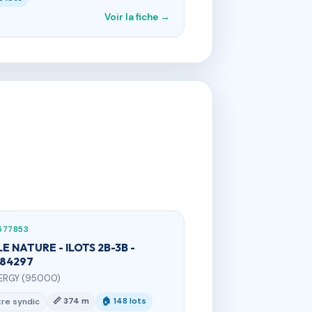
Voir la fiche →
577853
LE NATURE - ILOTS 2B-3B -
84297
ERGY (95000)
📏 374 m
🏠 148 lots
re syndic