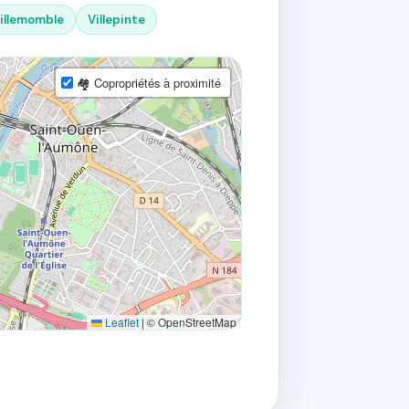
illemomble
Villepinte
🏘 Copropriétés à proximité
Leaflet
|
© OpenStreetMap