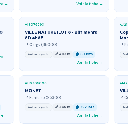
che →
Voir la fiche →
AI8075293
AJ21
10
VILLE NATURE ILOT 8 - Bâtiments
Cop
8D et 8E
Mar
📍 Cergy (95000)
📍 P
📏 403 m
🏠 60 lots
Autre syndic
Aut
che →
Voir la fiche →
AH9705096
AI4
MONET
VIL
📍 Pontoise (95300)
📍 C
📏 466 m
🏠 267 lots
Autre syndic
Aut
che →
Voir la fiche →