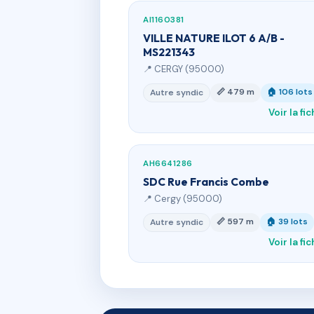
AI1160381
VILLE NATURE ILOT 6 A/B -
MS221343
📍 CERGY (95000)
📏 479 m
🏠 106 lots
Autre syndic
Voir la fi
AH6641286
SDC Rue Francis Combe
📍 Cergy (95000)
📏 597 m
🏠 39 lots
Autre syndic
Voir la fi