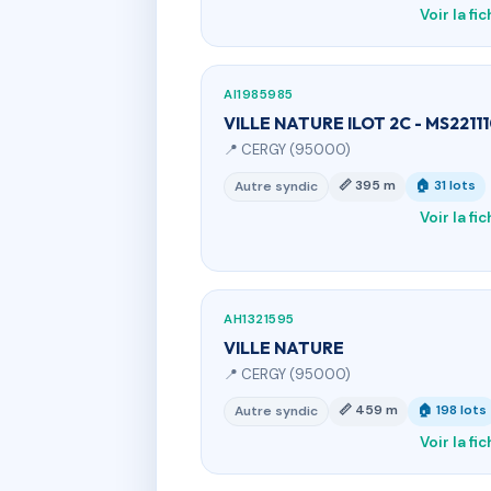
Voir la fi
AI1985985
VILLE NATURE ILOT 2C - MS2211
📍 CERGY (95000)
📏 395 m
🏠 31 lots
Autre syndic
Voir la fi
AH1321595
VILLE NATURE
📍 CERGY (95000)
📏 459 m
🏠 198 lots
Autre syndic
Voir la fi