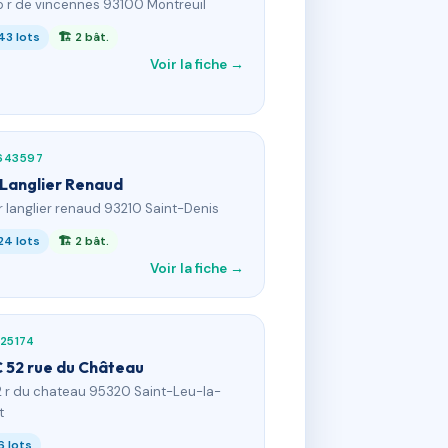
5 r de vincennes 93100 Montreuil
43 lots
🏗 2 bât.
Voir la fiche →
643597
 Langlier Renaud
 r langlier renaud 93210 Saint-Denis
24 lots
🏗 2 bât.
Voir la fiche →
25174
 52 rue du Château
2 r du chateau 95320 Saint-Leu-la-
t
6 lots