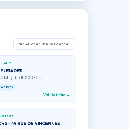
737402
 PLEIADES
all lafayette 60100 Creil
147 lots
Voir la fiche →
994396
 45 - 49 RUE DE VINCENNES