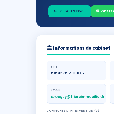
📞 +33689708538
💬 Whats
🏛
Informations du cabinet
SIRET
81845788900017
EMAIL
s.rougey@triarcimmobilier.fr
COMMUNES D'INTERVENTION (9)