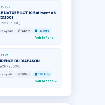
480205
LE NATURE ILOT 10 Batiment AB
S212001
ERGY (95000)
📏 520 m
🏠 183 lots
re syndic
Voir la fiche →
463957
IDENCE DU DIAPASON
ERGY (95000)
📏 665 m
🏠 170 lots
re syndic
Voir la fiche →