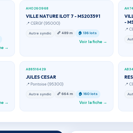
AH0260968
AH7
VILLE NATURE ILOT 7 - MS203591
VIL
- M
📍 CERGY (95000)
📍 C
📏 489 m
🏠 136 lots
Autre syndic
Aut
Voir la fiche →
che →
AB8516429
AB3
JULES CESAR
RES
📍 Pontoise (95300)
📍 C
📏 664 m
🏠 160 lots
Autre syndic
Aut
che →
Voir la fiche →