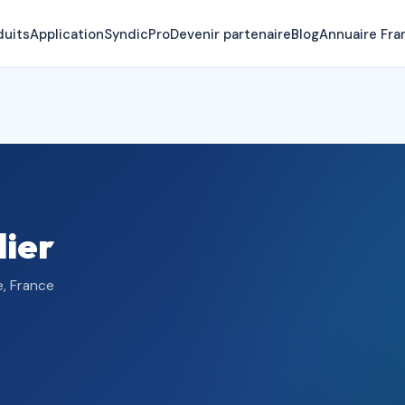
duits
Application
SyndicPro
Devenir partenaire
Blog
Annuaire Fra
lier
e, France