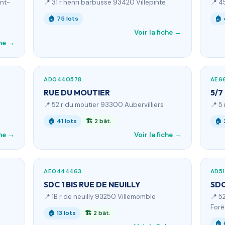
int-
📍 31 r henri barbusse 93420 Villepinte
📍 4
🏠 75 lots
🏠 
Voir la fiche →
che →
AD0440578
AE6
RUE DU MOUTIER
5/7
📍 52 r du moutier 93300 Aubervilliers
📍 5
🏠 41 lots
🏗 2 bât.
🏠 
che →
Voir la fiche →
AE0444463
AD51
SDC 1 BIS RUE DE NEUILLY
SDC
📍 1B r de neuilly 93250 Villemomble
📍 5
Forê
🏠 13 lots
🏗 2 bât.
🏠 