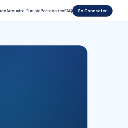
nce
Annuaire Tunisie
Partenaires
FAQ
Se Connecter