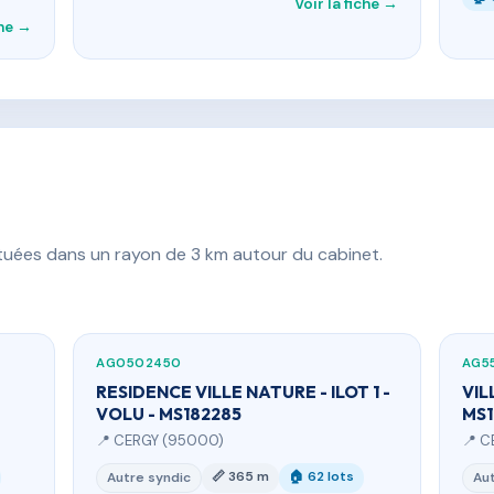
Voir la fiche →
che →
ituées dans un rayon de 3 km autour du cabinet.
AG0502450
AG5
RESIDENCE VILLE NATURE - ILOT 1 -
VIL
VOLU - MS182285
MS1
📍 CERGY (95000)
📍 C
📏 365 m
🏠 62 lots
Autre syndic
Aut