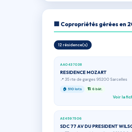
🏢 Copropriétés gérées en 
12 résidence(s)
AA0437038
RESIDENCE MOZART
📍 35 rte de garges 95200 Sarcelles
🏠 510 lots
🏗 6 bât.
Voir la fi
AE4597506
SDC 77 AV DU PRESIDENT WILS