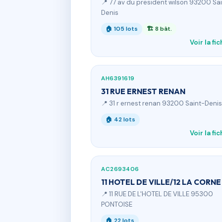
📍 77 av du president wilson 93200 Sa
Denis
🏠 105 lots
🏗 8 bât.
Voir la fi
AH6391619
31 RUE ERNEST RENAN
📍 31 r ernest renan 93200 Saint-Denis
🏠 42 lots
Voir la fi
AC2693406
11 HOTEL DE VILLE/12 LA CORNE
📍 11 RUE DE L'HOTEL DE VILLE 95300
PONTOISE
🏠 22 lots