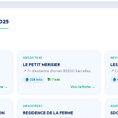
2025
AB0207845
AB1
LE PETIT MERISIER
LES
📍 7 r d'estienne d'orves 95200 Sarcelles
📍 2 
🏠 228 lots
🏗 7 bât.
🏠 
che →
Voir la fiche →
AB4005567
AG6
ON
RESIDENCE DE LA FERME
SDC