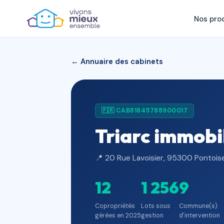
Nos pro
← Annuaire des cabinets
🇫🇷 CAB81845788900017
Triarc immobi
📍 20 Rue Lavoisier, 95300 Pontois
12
1 256
9
Copropriétés
Lots sous
Commune(s)
gérées en 2025
gestion
d'intervention