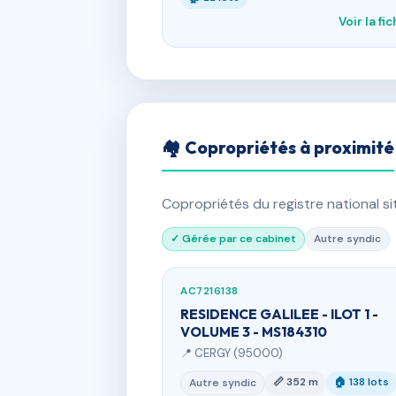
Voir la fi
🏘 Copropriétés à proximité
Copropriétés du registre national s
✓ Gérée par ce cabinet
Autre syndic
AC7216138
RESIDENCE GALILEE - ILOT 1 -
VOLUME 3 - MS184310
📍 CERGY (95000)
📏 352 m
🏠 138 lots
Autre syndic