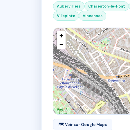
Aubervilliers
Charenton-le-Pont
Villepinte
Vincennes
+
−
🗺 Voir sur Google Maps