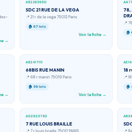
AB2283950
AA7
SDC 21 RUE DE LA VEGA
78,
DR
des-
📍 21 r de la vega 75012 Paris
📍 7
🏠 67 lots
🏠 
Voir la fiche →
che →
AB2417111
AE1
68BIS RUE MANIN
18 
📍 68 r manin 75019 Paris
📍 18
🏠 59 lots
🏠 
che →
Voir la fiche →
AD2920783
AB3
7 RUE LOUIS BRAILLE
SDC
📍 7 r louis braille 75012 PARIS
📍 8