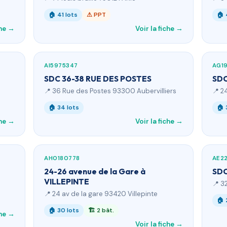
🏠 41 lots
⚠ PPT
🏠 
che →
Voir la fiche →
AI5975347
AG1
SDC 36-38 RUE DES POSTES
SDC
📍 36 Rue des Postes 93300 Aubervilliers
📍 2
🏠 34 lots
🏠 
che →
Voir la fiche →
AH0180778
AE2
24-26 avenue de la Gare à
SDC
VILLEPINTE
📍 32
📍 24 av de la gare 93420 Villepinte
🏠 
🏠 30 lots
🏗 2 bât.
che →
Voir la fiche →