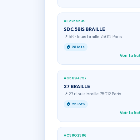
AE2259539
SDC 5BIS BRAILLE
📍 5B r louis braille 75012 Paris
🏠 28 lots
Voir la fi
AG5694757
27 BRAILLE
📍 27 r louis braille 75012 Paris
🏠 25 lots
Voir la fi
AC3802386