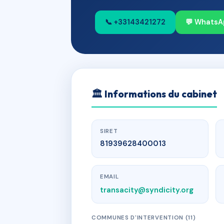
📞 +33143421272
💬 WhatsA
🏛
Informations du cabinet
SIRET
81939628400013
EMAIL
transacity@syndicity.org
COMMUNES D'INTERVENTION (11)