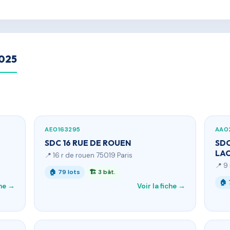
2025
AE0163295
AA0
SDC 16 RUE DE ROUEN
SDC
LAC
📍 16 r de rouen 75019 Paris
📍 9
🏠 79 lots
🏗 3 bât.
🏠 
che →
Voir la fiche →