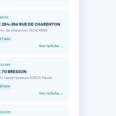
86118
 284-286 RUE DE CHARENTON
84 r de charenton 75012 PARIS
27 lots
Voir la fiche →
232486
 70 BRESSON
0 r cartier bresson 93500 Pantin
23 lots
Voir la fiche →
624221