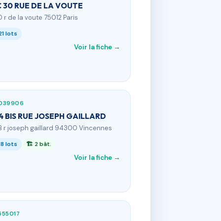
 30 RUE DE LA VOUTE
0 r de la voute 75012 Paris
21 lots
Voir la fiche →
039906
 4 BIS RUE JOSEPH GAILLARD
B r joseph gaillard 94300 Vincennes
18 lots
🏗 2 bât.
Voir la fiche →
555017