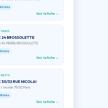
40 lots
Voir la fiche →
976810
 24 BROSSOLETTE
4 AV PIERRE BROSSOLETTE
33 lots
Voir la fiche →
245272
 30/32 RUE NICOLAI
 r nicolai 75012 Paris
28 lots
Voir la fiche →