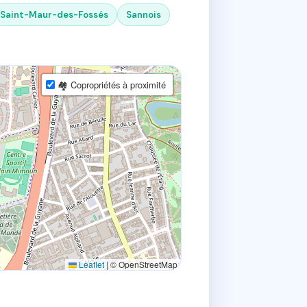
Saint-Maur-des-Fossés
Sannois
🏘 Copropriétés à proximité
Leaflet
|
© OpenStreetMap