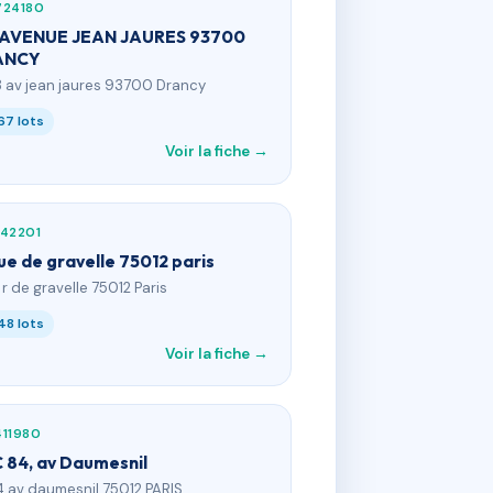
724180
 AVENUE JEAN JAURES 93700
ANCY
8 av jean jaures 93700 Drancy
67 lots
Voir la fiche →
442201
rue de gravelle 75012 paris
 r de gravelle 75012 Paris
48 lots
Voir la fiche →
411980
 84, av Daumesnil
4 av daumesnil 75012 PARIS