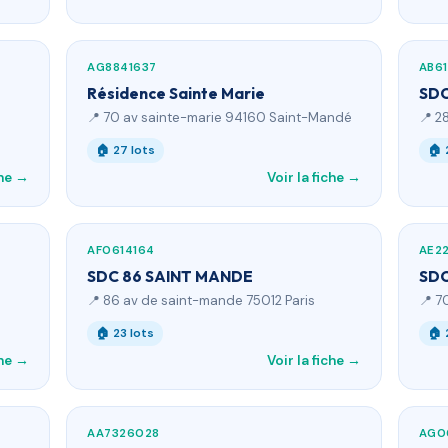
AG8841637
AB61
Résidence Sainte Marie
SDC
📍 70 av sainte-marie 94160 Saint-Mandé
📍 2
🏠 27 lots
🏠 
che →
Voir la fiche →
AF0614164
AE2
SDC 86 SAINT MANDE
SDC
📍 86 av de saint-mande 75012 Paris
📍 7
🏠 23 lots
🏠 
che →
Voir la fiche →
AA7326028
AG0