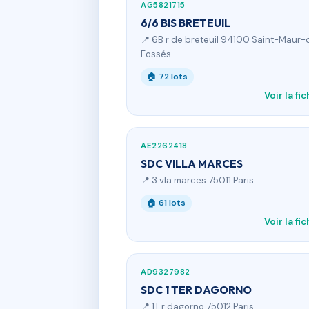
AG5821715
6/6 BIS BRETEUIL
📍 6B r de breteuil 94100 Saint-Maur-
Fossés
🏠 72 lots
Voir la fi
AE2262418
SDC VILLA MARCES
📍 3 vla marces 75011 Paris
🏠 61 lots
Voir la fi
AD9327982
SDC 1 TER DAGORNO
📍 1T r dagorno 75012 Paris