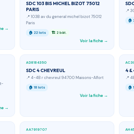
SDC 103 BIS MICHEL BIZOT 75012
SDC
PARIS
📍 3
📍 103B av du general michel bizot 75012
🏠 
Paris
che →
🏠 22 lots
🏗 2 bât.
Voir la fiche →
AD8184350
AC3
SDC 4 CHEVREUL
4 &
📍 4-4B r chevreul 94700 Maisons-Alfort
📍 4
t-
🏠 18 lots
🏠 
Voir la fiche →
che →
AA7919707
AH4