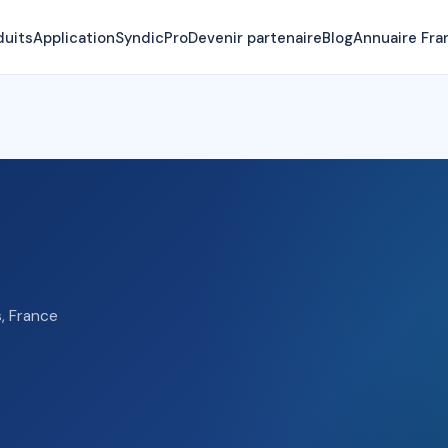
duits
Application
SyndicPro
Devenir partenaire
Blog
Annuaire Fra
s, France