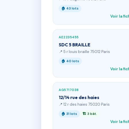
🏠 43 lots
Voir la fi
AE2235455
SDC 5 BRAILLE
📍 5 r louis braille 75012 Paris
🏠 40 lots
Voir la fi
AG5717038
12/14 rue des haies
📍 12 r des haies 75020 Paris
🏠 31 lots
🏗 3 bât.
Voir la fi