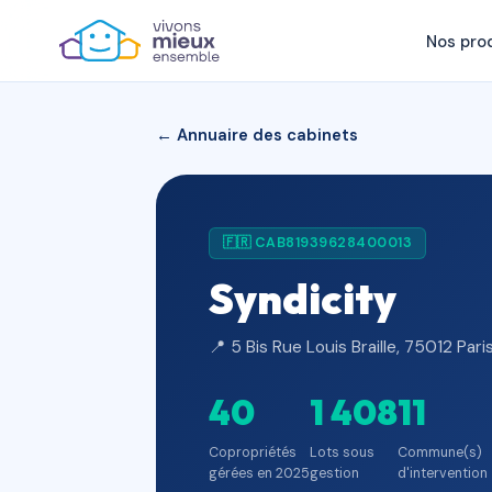
Nos pro
← Annuaire des cabinets
🇫🇷 CAB81939628400013
Syndicity
📍 5 Bis Rue Louis Braille, 75012 Pari
40
1 408
11
Copropriétés
Lots sous
Commune(s)
gérées en 2025
gestion
d'intervention