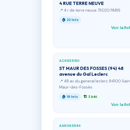
4 RUE TERRE NEUVE
📍 4 r de terre neuve 75020 PARIS
🏠 22 lots
Voir la fi
AC6833180
ST MAUR DES FOSSES (94) 48
avenue du Gal Leclerc
📍 48 av du general leclerc 94100 Sain
Maur-des-Fossés
🏠 19 lots
🏗 2 bât.
Voir la fi
AA8063984