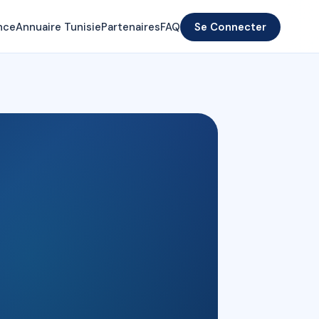
nce
Annuaire Tunisie
Partenaires
FAQ
Se Connecter