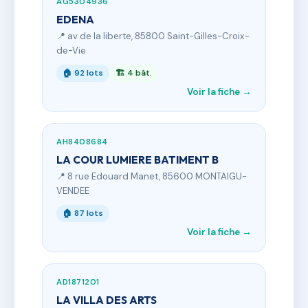
AG5304936
EDENA
📍 av de la liberte, 85800 Saint-Gilles-Croix-
de-Vie
🏠 92 lots
🏗 4 bât.
Voir la fiche →
AH8408684
LA COUR LUMIERE BATIMENT B
📍 8 rue Edouard Manet, 85600 MONTAIGU-
VENDEE
🏠 87 lots
Voir la fiche →
AD1871201
LA VILLA DES ARTS