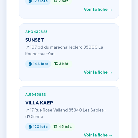
🏠 177 lots
🏗 2 bât.
Voir la fiche →
AH0432328
SUNSET
📍 107 bd du marechal leclerc 85000 La
Roche-sur-Yon
🏠 144 lots
🏗 3 bât.
Voir la fiche →
AJ1945633
VILLA KAEP
📍 17 Rue Rose Valland 85340 Les Sables-
d'Olonne
🏠 120 lots
🏗 45 bât.
Voir la fiche →