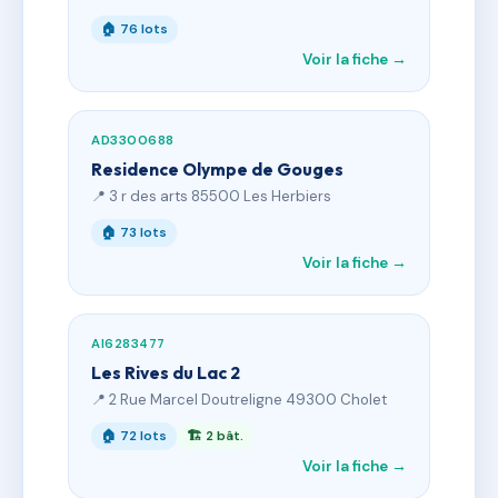
🏠 76 lots
Voir la fiche →
AD3300688
Residence Olympe de Gouges
📍 3 r des arts 85500 Les Herbiers
🏠 73 lots
Voir la fiche →
AI6283477
Les Rives du Lac 2
📍 2 Rue Marcel Doutreligne 49300 Cholet
🏠 72 lots
🏗 2 bât.
Voir la fiche →