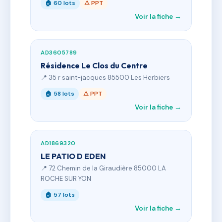
🏠 60 lots
⚠ PPT
Voir la fiche →
AD3605789
Résidence Le Clos du Centre
📍 35 r saint-jacques 85500 Les Herbiers
🏠 58 lots
⚠ PPT
Voir la fiche →
AD1869320
LE PATIO D EDEN
📍 72 Chemin de la Giraudière 85000 LA
ROCHE SUR YON
🏠 57 lots
Voir la fiche →