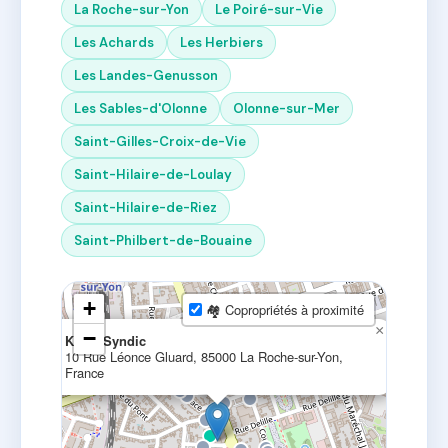
La Roche-sur-Yon
Le Poiré-sur-Vie
Les Achards
Les Herbiers
Les Landes-Genusson
Les Sables-d'Olonne
Olonne-sur-Mer
Saint-Gilles-Croix-de-Vie
Saint-Hilaire-de-Loulay
Saint-Hilaire-de-Riez
Saint-Philbert-de-Bouaine
+
🏘 Copropriétés à proximité
×
−
Kaléa Syndic
10 Rue Léonce Gluard, 85000 La Roche-sur-Yon,
France