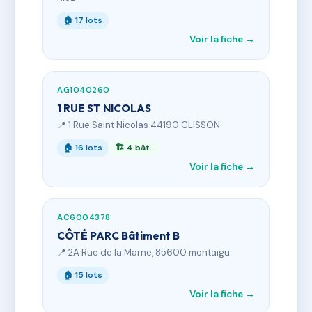
🏠 17 lots
Voir la fiche →
AG1040260
1 RUE ST NICOLAS
📍 1 Rue Saint Nicolas 44190 CLISSON
🏠 16 lots
🏗 4 bât.
Voir la fiche →
AC6004378
CÔTÉ PARC Bâtiment B
📍 2A Rue de la Marne, 85600 montaigu
🏠 15 lots
Voir la fiche →