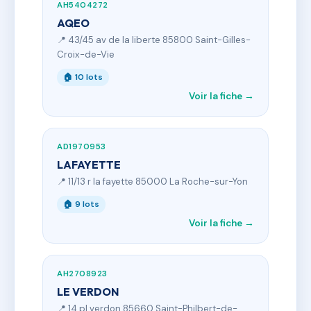
AH5404272
AQEO
📍 43/45 av de la liberte 85800 Saint-Gilles-
Croix-de-Vie
🏠 10 lots
Voir la fiche →
AD1970953
LAFAYETTE
📍 11/13 r la fayette 85000 La Roche-sur-Yon
🏠 9 lots
Voir la fiche →
AH2708923
LE VERDON
📍 14 pl verdon 85660 Saint-Philbert-de-