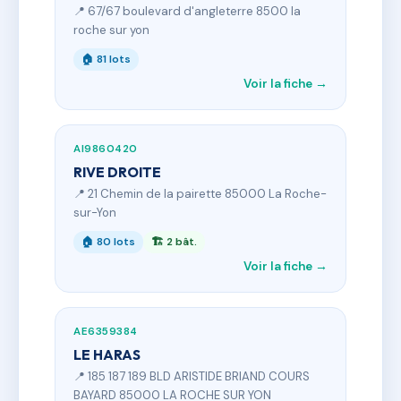
📍 67/67 boulevard d'angleterre 8500 la
roche sur yon
🏠 81 lots
Voir la fiche →
AI9860420
RIVE DROITE
📍 21 Chemin de la pairette 85000 La Roche-
sur-Yon
🏠 80 lots
🏗 2 bât.
Voir la fiche →
AE6359384
LE HARAS
📍 185 187 189 BLD ARISTIDE BRIAND COURS
BAYARD 85000 LA ROCHE SUR YON