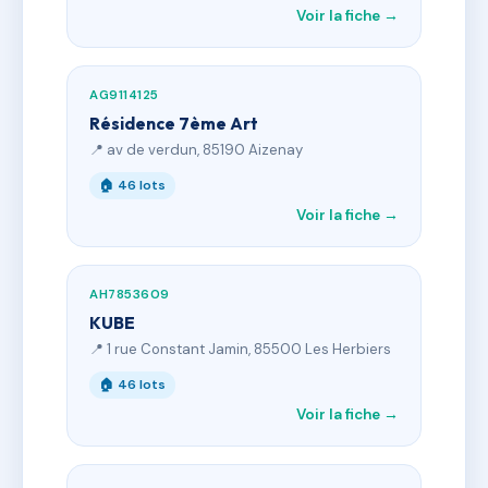
Voir la fiche →
AG9114125
Résidence 7ème Art
📍 av de verdun, 85190 Aizenay
🏠 46 lots
Voir la fiche →
AH7853609
KUBE
📍 1 rue Constant Jamin, 85500 Les Herbiers
🏠 46 lots
Voir la fiche →