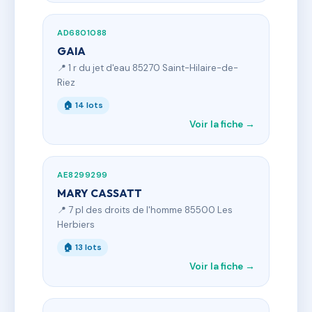
AD6801088
GAIA
📍 1 r du jet d'eau 85270 Saint-Hilaire-de-
Riez
🏠 14 lots
Voir la fiche →
AE8299299
MARY CASSATT
📍 7 pl des droits de l'homme 85500 Les
Herbiers
🏠 13 lots
Voir la fiche →