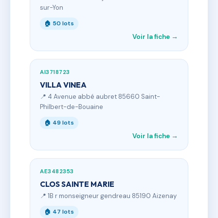
sur-Yon
🏠 50 lots
Voir la fiche →
AI3718723
VILLA VINEA
📍 4 Avenue abbé aubret 85660 Saint-
Philbert-de-Bouaine
🏠 49 lots
Voir la fiche →
AE3482353
CLOS SAINTE MARIE
📍 1B r monseigneur gendreau 85190 Aizenay
🏠 47 lots