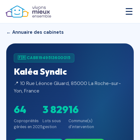
☰
← Annuaire des cabinets
🇫🇷 CAB81949513600015
Kaléa Syndic
📍 10 Rue Léonce Gluard, 85000 La Roche-sur-
Yon, France
64
3 829
16
Copropriétés
Lots sous
Commune(s)
gérées en 2025
gestion
d'intervention