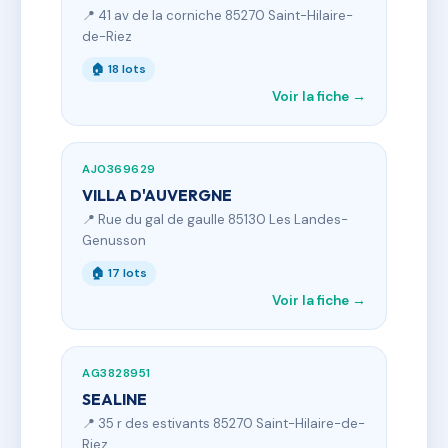
📍 41 av de la corniche 85270 Saint-Hilaire-
de-Riez
🏠 18 lots
Voir la fiche →
AJ0369629
VILLA D'AUVERGNE
📍 Rue du gal de gaulle 85130 Les Landes-
Genusson
🏠 17 lots
Voir la fiche →
AG3828951
SEALINE
📍 35 r des estivants 85270 Saint-Hilaire-de-
Riez