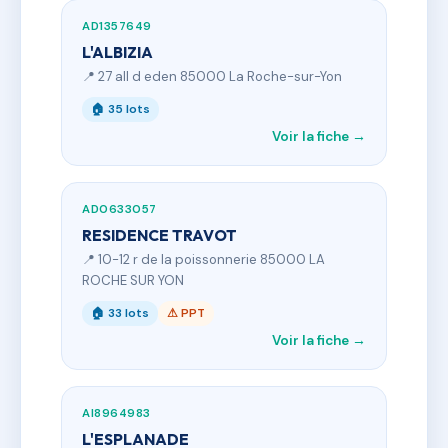
AD1357649
L'ALBIZIA
📍 27 all d eden 85000 La Roche-sur-Yon
🏠 35 lots
Voir la fiche →
AD0633057
RESIDENCE TRAVOT
📍 10-12 r de la poissonnerie 85000 LA
ROCHE SUR YON
🏠 33 lots
⚠ PPT
Voir la fiche →
AI8964983
L'ESPLANADE