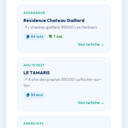
AD3666906
Résidence Chateau Gaillard
📍 r chateau gaillard, 85500 Les Herbiers
🏠 54 lots
🏗 7 bât.
Voir la fiche →
AD0792937
LE TAMARIS
📍 4 che des prairies 85000 La Roche-sur-
Yon
🏠 53 lots
Voir la fiche →
AD6804132