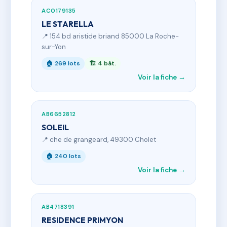
AC0179135
LE STARELLA
📍 154 bd aristide briand 85000 La Roche-
sur-Yon
🏠 269 lots
🏗 4 bât.
Voir la fiche →
AB6652812
SOLEIL
📍 che de grangeard, 49300 Cholet
🏠 240 lots
Voir la fiche →
AB4718391
RESIDENCE PRIMYON