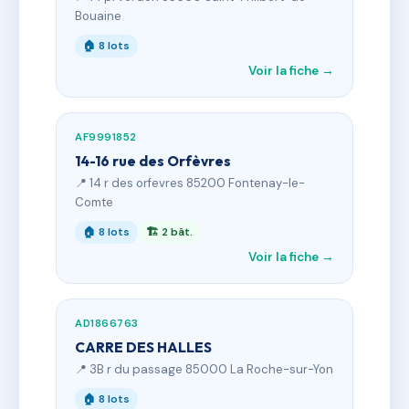
Bouaine
🏠 8 lots
Voir la fiche →
AF9991852
14-16 rue des Orfèvres
📍 14 r des orfevres 85200 Fontenay-le-
Comte
🏠 8 lots
🏗 2 bât.
Voir la fiche →
AD1866763
CARRE DES HALLES
📍 3B r du passage 85000 La Roche-sur-Yon
🏠 8 lots