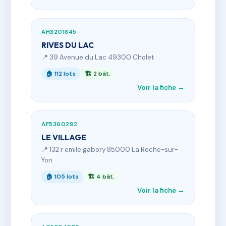
AH3201845
RIVES DU LAC
📍 39 Avenue du Lac 49300 Cholet
🏠 112 lots
🏗 2 bât.
Voir la fiche →
AF5360292
LE VILLAGE
📍 132 r emile gabory 85000 La Roche-sur-
Yon
🏠 105 lots
🏗 4 bât.
Voir la fiche →