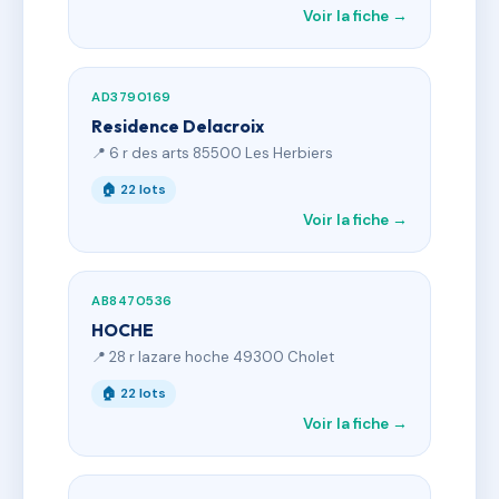
Voir la fiche →
AD3790169
Residence Delacroix
📍 6 r des arts 85500 Les Herbiers
🏠 22 lots
Voir la fiche →
AB8470536
HOCHE
📍 28 r lazare hoche 49300 Cholet
🏠 22 lots
Voir la fiche →