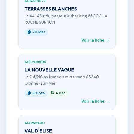
AD6338677
TERRASSES BLANCHES
📍 44-46 r du pasteur luther king 85000 LA
ROCHE SUR YON
🏠 70 lots
Voir la fiche →
AE6205595
LA NOUVELLE VAGUE
📍 214/216 av francois mitterrand 85340
Olonne-sur-Mer
🏠 68 lots
🏗 4 bât.
Voir la fiche →
AI4258430
VAL D'ELISE