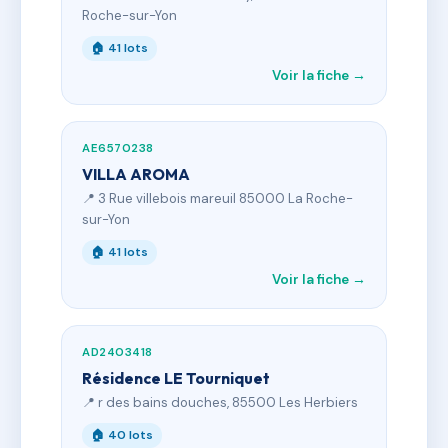
Roche-sur-Yon
🏠 41 lots
Voir la fiche →
AE6570238
VILLA AROMA
📍 3 Rue villebois mareuil 85000 La Roche-
sur-Yon
🏠 41 lots
Voir la fiche →
AD2403418
Résidence LE Tourniquet
📍 r des bains douches, 85500 Les Herbiers
🏠 40 lots