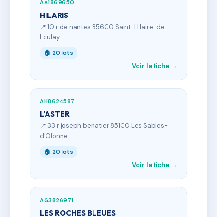
AA1869650
HILARIS
📍 10 r de nantes 85600 Saint-Hilaire-de-
Loulay
🏠 20 lots
Voir la fiche →
AH8624587
L'ASTER
📍 33 r joseph benatier 85100 Les Sables-
d'Olonne
🏠 20 lots
Voir la fiche →
AG3826971
LES ROCHES BLEUES