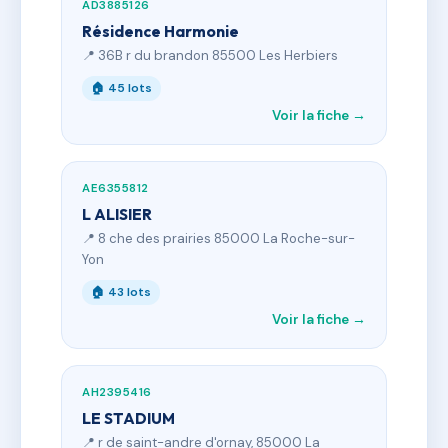
AD3885126
Résidence Harmonie
📍 36B r du brandon 85500 Les Herbiers
🏠 45 lots
Voir la fiche →
AE6355812
L ALISIER
📍 8 che des prairies 85000 La Roche-sur-
Yon
🏠 43 lots
Voir la fiche →
AH2395416
LE STADIUM
📍 r de saint-andre d'ornay, 85000 La