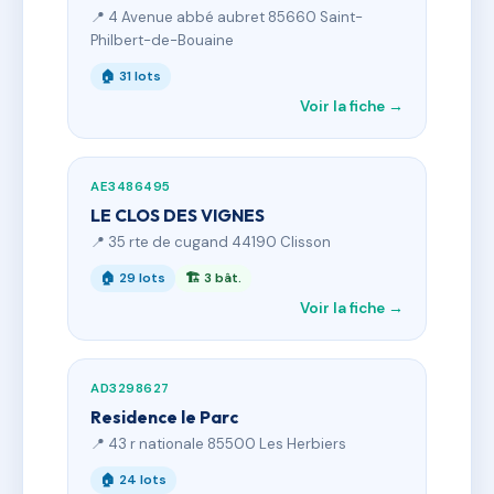
📍 4 Avenue abbé aubret 85660 Saint-
Philbert-de-Bouaine
🏠 31 lots
Voir la fiche →
AE3486495
LE CLOS DES VIGNES
📍 35 rte de cugand 44190 Clisson
🏠 29 lots
🏗 3 bât.
Voir la fiche →
AD3298627
Residence le Parc
📍 43 r nationale 85500 Les Herbiers
🏠 24 lots