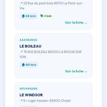
📍 23 Rue du petit bois 85170 Le Poiré-sur-
Vie
🏠 63 lots
🏗 2 bât.
Voir la fiche →
AA4363602
LE BOILEAU
📍 75 RUE BOILEAU 85000 LA ROCHE SUR
YON
🏠 60 lots
Voir la fiche →
AF0446369
LE WINDSOR
📍 6 r roger hostein 49300 Cholet