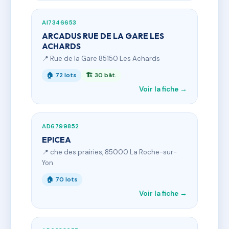
AI7346653
ARCADUS RUE DE LA GARE LES
ACHARDS
📍 Rue de la Gare 85150 Les Achards
🏠 72 lots
🏗 30 bât.
Voir la fiche →
AD6799852
EPICEA
📍 che des prairies, 85000 La Roche-sur-
Yon
🏠 70 lots
Voir la fiche →