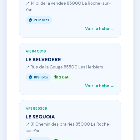
📍 14 pl de la vendee 85000 La Roche-sur-
Yon
🏠 202 lots
Voir la fiche →
AI8840316
LE BELVEDERE
📍 Rue de la Gouge 85500 Les Herbiers
🏠 189 lots
🏗 2 bât.
Voir la fiche →
AF8655359
LE SEQUOIA
📍 31 Chemin des prairies 85000 La Roche-
sur-Yon