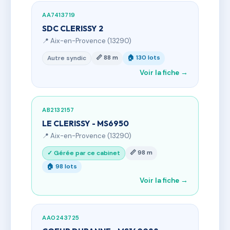
AA7413719
SDC CLERISSY 2
📍 Aix-en-Provence (13290)
📏 88 m
🏠 130 lots
Autre syndic
Voir la fiche →
AB2132157
LE CLERISSY - MS6950
📍 Aix-en-Provence (13290)
📏 98 m
✓ Gérée par ce cabinet
🏠 98 lots
Voir la fiche →
AA0243725