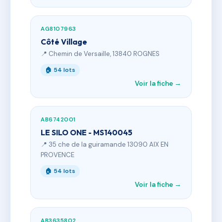
AG8107963
Côté Village
📍 Chemin de Versaille, 13840 ROGNES
🏠 54 lots
Voir la fiche →
AB6742001
LE SILO ONE - MS140045
📍 35 che de la guiramande 13090 AIX EN
PROVENCE
🏠 54 lots
Voir la fiche →
AB3635802