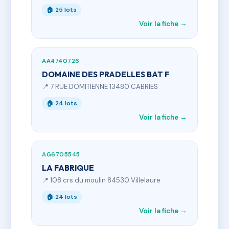
🏠 25 lots
Voir la fiche →
AA4740726
DOMAINE DES PRADELLES BAT F
📍 7 RUE DOMITIENNE 13480 CABRIES
🏠 24 lots
Voir la fiche →
AG6705545
LA FABRIQUE
📍 108 crs du moulin 84530 Villelaure
🏠 24 lots
Voir la fiche →