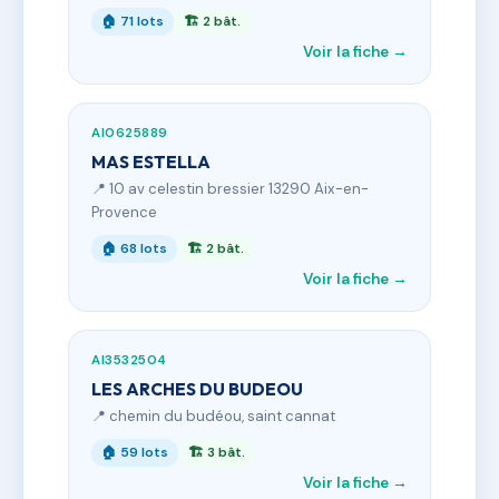
🏠 71 lots
🏗 2 bât.
Voir la fiche →
AI0625889
MAS ESTELLA
📍 10 av celestin bressier 13290 Aix-en-
Provence
🏠 68 lots
🏗 2 bât.
Voir la fiche →
AI3532504
LES ARCHES DU BUDEOU
📍 chemin du budéou, saint cannat
🏠 59 lots
🏗 3 bât.
Voir la fiche →