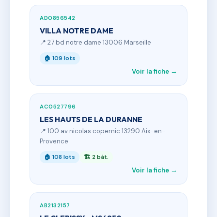
AD0856542
VILLA NOTRE DAME
📍 27 bd notre dame 13006 Marseille
🏠 109 lots
Voir la fiche →
AC0527796
LES HAUTS DE LA DURANNE
📍 100 av nicolas copernic 13290 Aix-en-
Provence
🏠 108 lots
🏗 2 bât.
Voir la fiche →
AB2132157