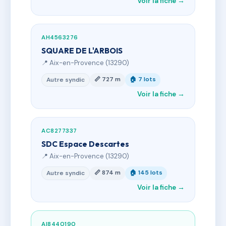
Voir la fiche →
AH4563276
SQUARE DE L'ARBOIS
📍 Aix-en-Provence (13290)
📏 727 m
🏠 7 lots
Autre syndic
Voir la fiche →
AC8277337
SDC Espace Descartes
📍 Aix-en-Provence (13290)
📏 874 m
🏠 145 lots
Autre syndic
Voir la fiche →
AI8440190