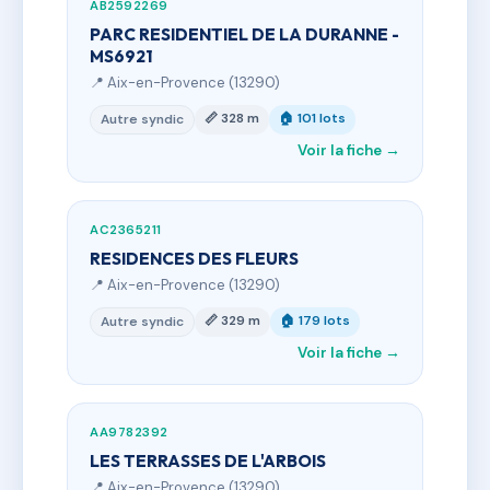
AB2592269
PARC RESIDENTIEL DE LA DURANNE -
MS6921
📍 Aix-en-Provence (13290)
📏 328 m
🏠 101 lots
Autre syndic
Voir la fiche →
AC2365211
RESIDENCES DES FLEURS
📍 Aix-en-Provence (13290)
📏 329 m
🏠 179 lots
Autre syndic
Voir la fiche →
AA9782392
LES TERRASSES DE L'ARBOIS
📍 Aix-en-Provence (13290)