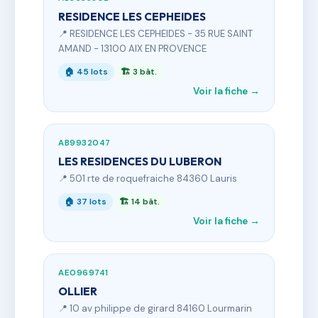
RESIDENCE LES CEPHEIDES
📍 RESIDENCE LES CEPHEIDES - 35 RUE SAINT
AMAND - 13100 AIX EN PROVENCE
🏠 45 lots
🏗 3 bât.
Voir la fiche →
AB9932047
LES RESIDENCES DU LUBERON
📍 501 rte de roquefraiche 84360 Lauris
🏠 37 lots
🏗 14 bât.
Voir la fiche →
AE0969741
OLLIER
📍 10 av philippe de girard 84160 Lourmarin