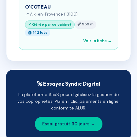
O'COTEAU
📍 Aix-en-Provence (13100)
📏 959 m
✓ Gérée par ce cabinet
🏠 142 lots
Voir la fiche →
🚀 Essayez Syndic Digital
La plateforme SaaS pour digitalisez la gestion de
vos copropriétés. AG en 1 clic, paiements en ligne,
conformité ALUR.
Essai gratuit 30 jours →