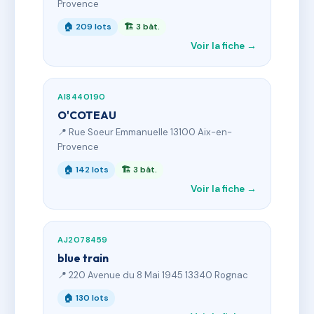
Provence
🏠 209 lots
🏗 3 bât.
Voir la fiche →
AI8440190
O'COTEAU
📍 Rue Soeur Emmanuelle 13100 Aix-en-
Provence
🏠 142 lots
🏗 3 bât.
Voir la fiche →
AJ2078459
blue train
📍 220 Avenue du 8 Mai 1945 13340 Rognac
🏠 130 lots