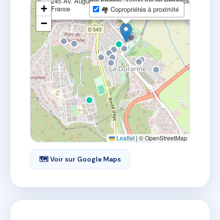
245 Av. Augustin Fresnel, 13100 Aix-en-Provence,
+
France
🏘 Copropriétés à proximité
−
Leaflet
|
© OpenStreetMap
🗺 Voir sur Google Maps