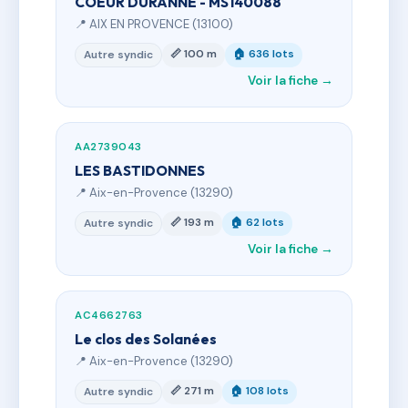
COEUR DURANNE - MS140088
📍 AIX EN PROVENCE (13100)
📏 100 m
🏠 636 lots
Autre syndic
Voir la fiche →
AA2739043
LES BASTIDONNES
📍 Aix-en-Provence (13290)
📏 193 m
🏠 62 lots
Autre syndic
Voir la fiche →
AC4662763
Le clos des Solanées
📍 Aix-en-Provence (13290)
📏 271 m
🏠 108 lots
Autre syndic