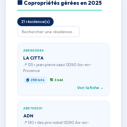
🏢 Copropriétés gérées en 2025
21 résidence(s)
AB5663984
LA CITTA
📍 125 r jean pierre saez 13290 Aix-en-
Provence
🏠 258 lots
🏗 3 bât.
Voir la fiche →
AB5755301
ADN
📍 130 r des prix nobel 13290 Aix-en-