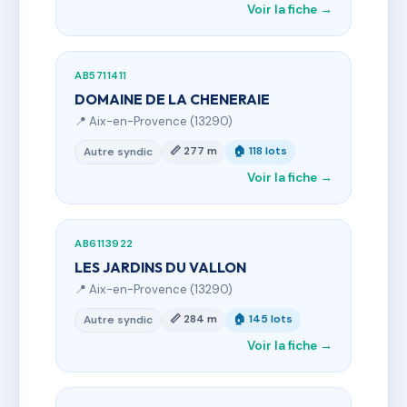
Voir la fiche →
AB5711411
DOMAINE DE LA CHENERAIE
📍 Aix-en-Provence (13290)
📏 277 m
🏠 118 lots
Autre syndic
Voir la fiche →
AB6113922
LES JARDINS DU VALLON
📍 Aix-en-Provence (13290)
📏 284 m
🏠 145 lots
Autre syndic
Voir la fiche →