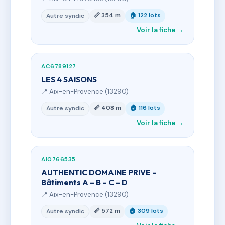
📏 354 m
🏠 122 lots
Autre syndic
Voir la fiche →
AC6789127
LES 4 SAISONS
📍 Aix-en-Provence (13290)
📏 408 m
🏠 116 lots
Autre syndic
Voir la fiche →
AI0766535
AUTHENTIC DOMAINE PRIVE –
Bâtiments A – B – C – D
📍 Aix-en-Provence (13290)
📏 572 m
🏠 309 lots
Autre syndic