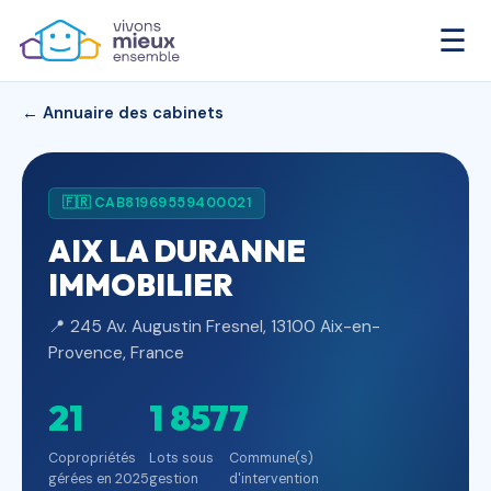
☰
← Annuaire des cabinets
🇫🇷 CAB81969559400021
AIX LA DURANNE
IMMOBILIER
📍 245 Av. Augustin Fresnel, 13100 Aix-en-
Provence, France
21
1 857
7
Copropriétés
Lots sous
Commune(s)
gérées en 2025
gestion
d'intervention