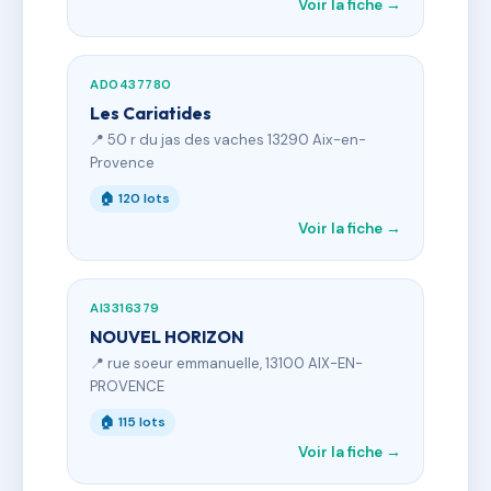
Voir la fiche →
AD0437780
Les Cariatides
📍 50 r du jas des vaches 13290 Aix-en-
Provence
🏠 120 lots
Voir la fiche →
AI3316379
NOUVEL HORIZON
📍 rue soeur emmanuelle, 13100 AIX-EN-
PROVENCE
🏠 115 lots
Voir la fiche →