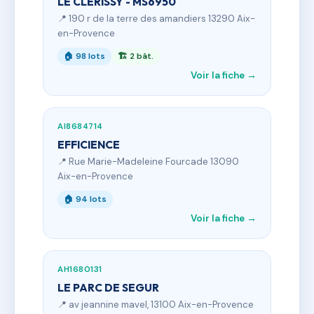
LE CLERISSY - MS6950
📍 190 r de la terre des amandiers 13290 Aix-
en-Provence
🏠 98 lots
🏗 2 bât.
Voir la fiche →
AI8684714
EFFICIENCE
📍 Rue Marie-Madeleine Fourcade 13090
Aix-en-Provence
🏠 94 lots
Voir la fiche →
AH1680131
LE PARC DE SEGUR
📍 av jeannine mavel, 13100 Aix-en-Provence