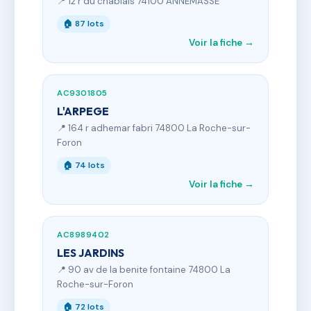
📍 12 r du chablais 74100 ANNEMASSE
🏠 87 lots
Voir la fiche →
AC9301805
L'ARPEGE
📍 164 r adhemar fabri 74800 La Roche-sur-
Foron
🏠 74 lots
Voir la fiche →
AC8989402
LES JARDINS
📍 90 av de la benite fontaine 74800 La
Roche-sur-Foron
🏠 72 lots