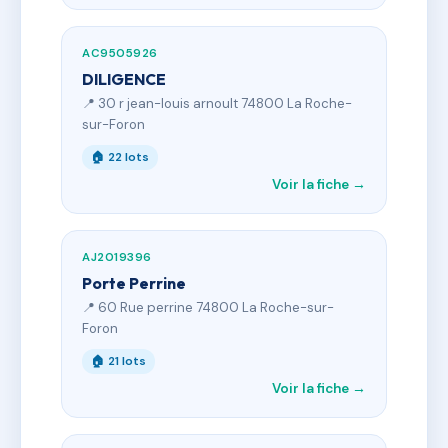
AC9505926
DILIGENCE
📍 30 r jean-louis arnoult 74800 La Roche-
sur-Foron
🏠 22 lots
Voir la fiche →
AJ2019396
Porte Perrine
📍 60 Rue perrine 74800 La Roche-sur-
Foron
🏠 21 lots
Voir la fiche →