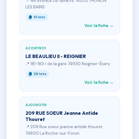
📍 46 AVENUE DE GENEVE 74200 THONON
LES BAINS
🏠 31 lots
Voir la fiche →
AC0811901
LE BEAULIEU II - REIGNIER
📍 181-183 r de la gare 74930 Reignier-Ésery
🏠 29 lots
Voir la fiche →
AJ0080119
209 RUE SOEUR Jeanne Antide
Thouret
📍 209 Rue soeur jeanne antide thouret
74800 La Roche-sur-Foron