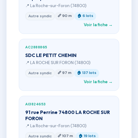
📍 La Roche-sur-Foron (74800)
📏 90 m
🏠 6 lots
Autre syndic
Voir la fiche →
AC2888865
SDC LE PETIT CHEMIN
📍 LA ROCHE SUR FORON (74800)
📏 97 m
🏠 137 lots
Autre syndic
Voir la fiche →
AI3824653
91 rue Perrine 74800 LA ROCHE SUR
FORON
📍 La Roche-sur-Foron (74800)
📏 107 m
🏠 19 lots
Autre syndic