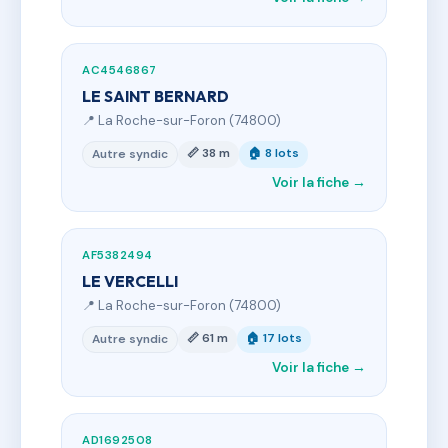
AC4546867
LE SAINT BERNARD
📍 La Roche-sur-Foron (74800)
📏 38 m
🏠 8 lots
Autre syndic
Voir la fiche →
AF5382494
LE VERCELLI
📍 La Roche-sur-Foron (74800)
📏 61 m
🏠 17 lots
Autre syndic
Voir la fiche →
AD1692508