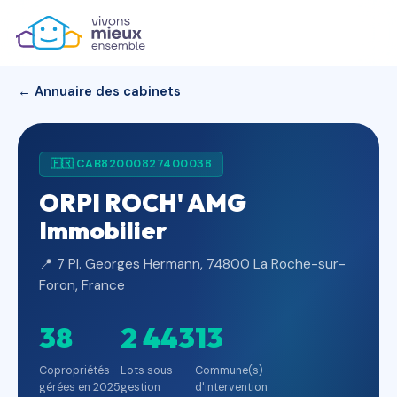
← Annuaire des cabinets
🇫🇷 CAB82000827400038
ORPI ROCH' AMG
Immobilier
📍 7 Pl. Georges Hermann, 74800 La Roche-sur-
Foron, France
38
2 443
13
Copropriétés
Lots sous
Commune(s)
gérées en 2025
gestion
d'intervention