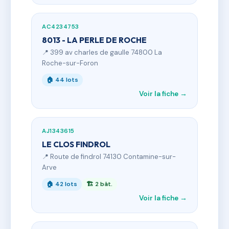
AC4234753
8013 - LA PERLE DE ROCHE
📍 399 av charles de gaulle 74800 La
Roche-sur-Foron
🏠 44 lots
Voir la fiche →
AJ1343615
LE CLOS FINDROL
📍 Route de findrol 74130 Contamine-sur-
Arve
🏠 42 lots
🏗 2 bât.
Voir la fiche →