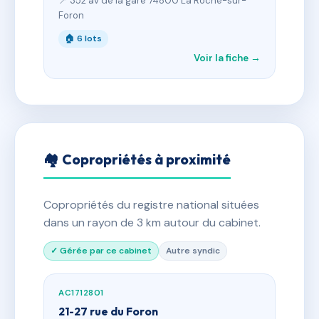
📍 352 av de la gare 74800 La Roche-sur-
Foron
🏠 6 lots
Voir la fiche →
🏘 Copropriétés à proximité
Copropriétés du registre national situées
dans un rayon de 3 km autour du cabinet.
✓ Gérée par ce cabinet
Autre syndic
AC1712801
21-27 rue du Foron