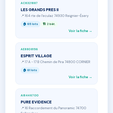
AC8321887
LES GRANDS PRES II
📍 164 rte de l'eculaz 74930 Reignier-Ésery
🏠 65 lots
🏗 2 bât.
Voir la fiche →
AE8808156
ESPRIT VILLAGE
📍 17 A - 17 B Chemin de Pira 74800 CORNIER
🏠 61 lots
Voir la fiche →
AI8446700
PURE EVIDENCE
📍 16 Raccordement du Panoramic 74700