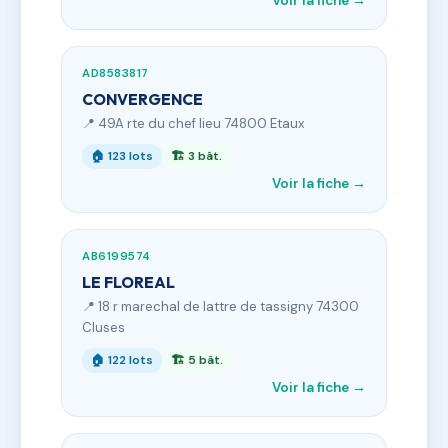
Voir la fiche →
AD8583817
CONVERGENCE
📍 49A rte du chef lieu 74800 Etaux
🏠 123 lots
🏗 3 bât.
Voir la fiche →
AB6199574
LE FLOREAL
📍 18 r marechal de lattre de tassigny 74300
Cluses
🏠 122 lots
🏗 5 bât.
Voir la fiche →