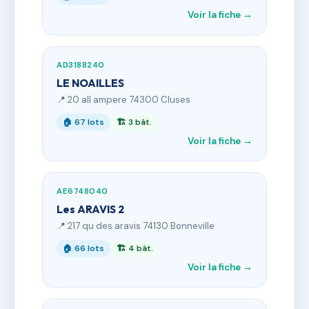
Voir la fiche →
AD3188240
LE NOAILLES
📍 20 all ampere 74300 Cluses
🏠 67 lots
🏗 3 bât.
Voir la fiche →
AE6748040
Les ARAVIS 2
📍 217 qu des aravis 74130 Bonneville
🏠 66 lots
🏗 4 bât.
Voir la fiche →