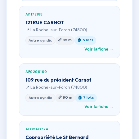
AI1172188
121 RUE CARNOT
📍 La Roche-sur-Foron (74800)
📏 85 m
🏠 5 lots
Autre syndic
Voir la fiche →
AF9299199
109 rue du président Carnot
📍 La Roche-sur-Foron (74800)
📏 90 m
🏠 7 lots
Autre syndic
Voir la fiche →
AF0540724
Copropriété Le St Bernard