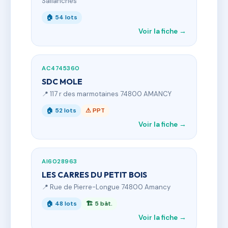
Sallanches
🏠 54 lots
Voir la fiche →
AC4745360
SDC MOLE
📍 117 r des marmotaines 74800 AMANCY
🏠 52 lots
⚠ PPT
Voir la fiche →
AI6028963
LES CARRES DU PETIT BOIS
📍 Rue de Pierre-Longue 74800 Amancy
🏠 48 lots
🏗 5 bât.
Voir la fiche →