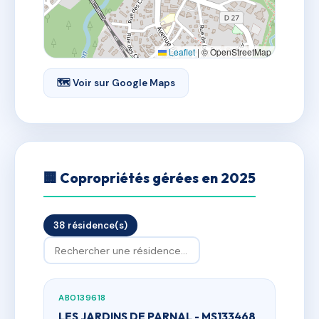
Leaflet
|
© OpenStreetMap
🗺 Voir sur Google Maps
🏢 Copropriétés gérées en 2025
38 résidence(s)
AB0139618
LES JARDINS DE PARNAL - MS133468