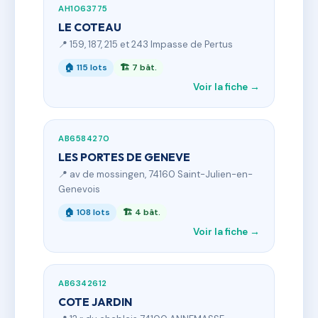
AH1063775
LE COTEAU
📍 159, 187, 215 et 243 Impasse de Pertus
🏠 115 lots
🏗 7 bât.
Voir la fiche →
AB6584270
LES PORTES DE GENEVE
📍 av de mossingen, 74160 Saint-Julien-en-
Genevois
🏠 108 lots
🏗 4 bât.
Voir la fiche →
AB6342612
COTE JARDIN