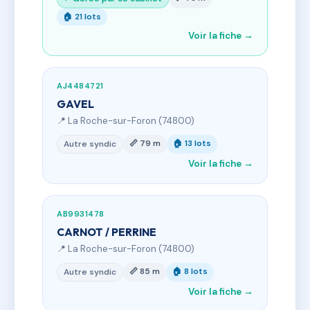
🏠 21 lots
Voir la fiche →
AJ4484721
GAVEL
📍 La Roche-sur-Foron (74800)
📏 79 m
🏠 13 lots
Autre syndic
Voir la fiche →
AB9931478
CARNOT / PERRINE
📍 La Roche-sur-Foron (74800)
📏 85 m
🏠 8 lots
Autre syndic
Voir la fiche →