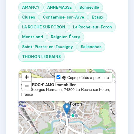
AMANCY
ANNEMASSE
Bonneville
Cluses
Contamine-sur-Arve
Etaux
LA ROCHE SUR FORON
La Roche-sur-Foron
Montriond
Reignier-Ésery
Saint-Pierre-en-Faucigny
Sallanches
THONON LES BAINS
+
🏘 Copropriétés à proximité
×
ORPI ROCH' AMG Immobilier
−
7 Pl. Georges Hermann, 74800 La Roche-sur-Foron,
France