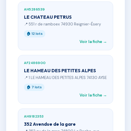
AH5286539
LE CHATEAU PETRUS
📍 551 r de ramboex 74930 Reignier-Ésery
🏠 12 lots
Voir la fiche →
AF2486900
LE HAMEAU DES PETITES ALPES
📍 1 LE HAMEAU DES PETITES ALPES 74130 AYSE
🏠 7 lots
Voir la fiche →
AH9182353
352 Avendue de la gare