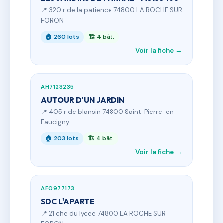
📍 320 r de la patience 74800 LA ROCHE SUR
FORON
🏠 260 lots
🏗 4 bât.
Voir la fiche →
AH7123235
AUTOUR D'UN JARDIN
📍 405 r de blansin 74800 Saint-Pierre-en-
Faucigny
🏠 203 lots
🏗 4 bât.
Voir la fiche →
AF0977173
SDC L'APARTE
📍 21 che du lycee 74800 LA ROCHE SUR