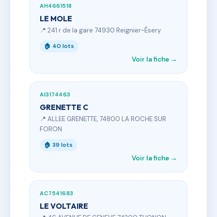
AH4661518
LE MOLE
📍 241 r de la gare 74930 Reignier-Ésery
🏠 40 lots
Voir la fiche →
AI3174463
GRENETTE C
📍 ALLEE GRENETTE, 74800 LA ROCHE SUR
FORON
🏠 39 lots
Voir la fiche →
AC7541683
LE VOLTAIRE