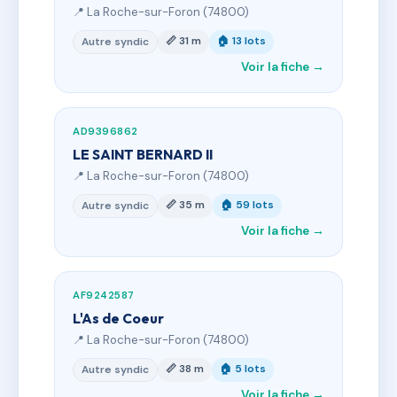
📍 La Roche-sur-Foron (74800)
📏 31 m
🏠 13 lots
Autre syndic
Voir la fiche →
AD9396862
LE SAINT BERNARD II
📍 La Roche-sur-Foron (74800)
📏 35 m
🏠 59 lots
Autre syndic
Voir la fiche →
AF9242587
L'As de Coeur
📍 La Roche-sur-Foron (74800)
📏 38 m
🏠 5 lots
Autre syndic
Voir la fiche →