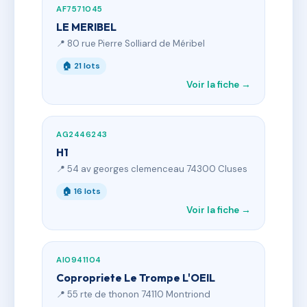
AF7571045
LE MERIBEL
📍 80 rue Pierre Solliard de Méribel
🏠 21 lots
Voir la fiche →
AG2446243
H1
📍 54 av georges clemenceau 74300 Cluses
🏠 16 lots
Voir la fiche →
AI0941104
Copropriete Le Trompe L'OEIL
📍 55 rte de thonon 74110 Montriond