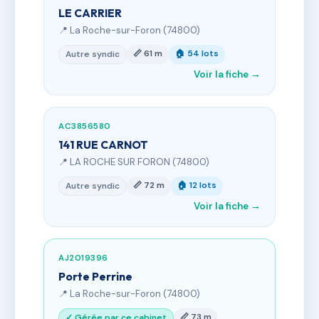
LE CARRIER
📍 La Roche-sur-Foron (74800)
📏 61 m
🏠 54 lots
Autre syndic
Voir la fiche →
AC3856580
141 RUE CARNOT
📍 LA ROCHE SUR FORON (74800)
📏 72 m
🏠 12 lots
Autre syndic
Voir la fiche →
AJ2019396
Porte Perrine
📍 La Roche-sur-Foron (74800)
📏 73 m
✓ Gérée par ce cabinet