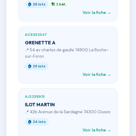
🏠 26 lots
🏗 2 bât.
Voir la fiche →
AC9332347
GRENETTE A
📍 54 av charles de gaulle 74800 La Roche-
sur-Foron
🏠 25 lots
Voir la fiche →
AJ2238913
ILOT MARTIN
📍 42b Avenue de la Sardagne 74300 Cluses
🏠 24 lots
Voir la fiche →