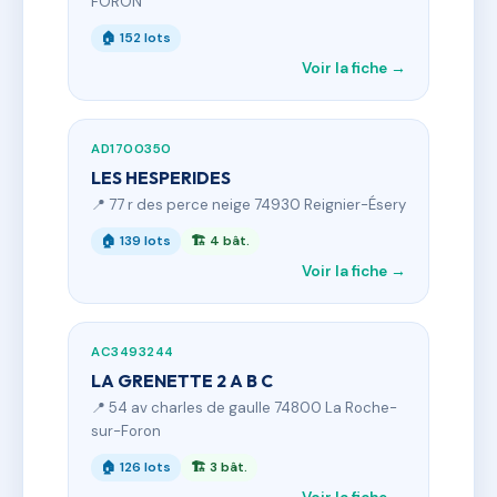
FORON
🏠 152 lots
Voir la fiche →
AD1700350
LES HESPERIDES
📍 77 r des perce neige 74930 Reignier-Ésery
🏠 139 lots
🏗 4 bât.
Voir la fiche →
AC3493244
LA GRENETTE 2 A B C
📍 54 av charles de gaulle 74800 La Roche-
sur-Foron
🏠 126 lots
🏗 3 bât.