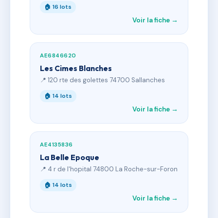
🏠 16 lots
Voir la fiche →
AE6846620
Les Cimes Blanches
📍 120 rte des golettes 74700 Sallanches
🏠 14 lots
Voir la fiche →
AE4135836
La Belle Epoque
📍 4 r de l'hopital 74800 La Roche-sur-Foron
🏠 14 lots
Voir la fiche →