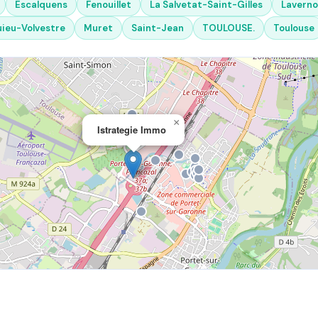
Escalquens
Fenouillet
La Salvetat-Saint-Gilles
Lavern
ieu-Volvestre
Muret
Saint-Jean
TOULOUSE.
Toulouse
×
Istrategie Immo