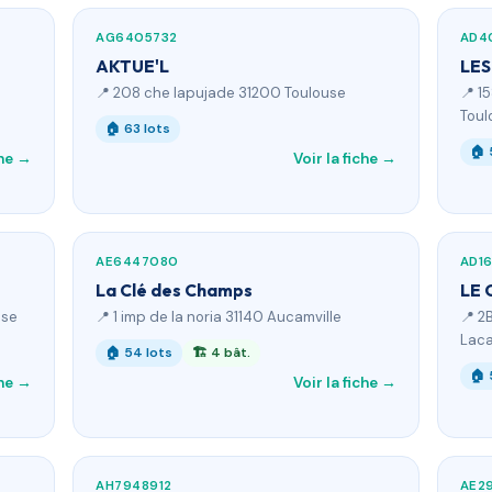
AG6405732
AD4
AKTUE'L
LES
📍 208 che lapujade 31200 Toulouse
📍 1
Toul
🏠 63 lots
🏠 
che →
Voir la fiche →
AE6447080
AD1
La Clé des Champs
LE 
use
📍 1 imp de la noria 31140 Aucamville
📍 2
Lac
🏠 54 lots
🏗 4 bât.
🏠 
che →
Voir la fiche →
AH7948912
AE2