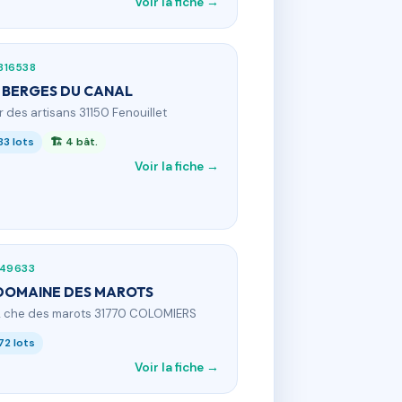
Voir la fiche →
816538
 BERGES DU CANAL
 r des artisans 31150 Fenouillet
83 lots
🏗 4 bât.
Voir la fiche →
549633
DOMAINE DES MAROTS
2 che des marots 31770 COLOMIERS
72 lots
Voir la fiche →