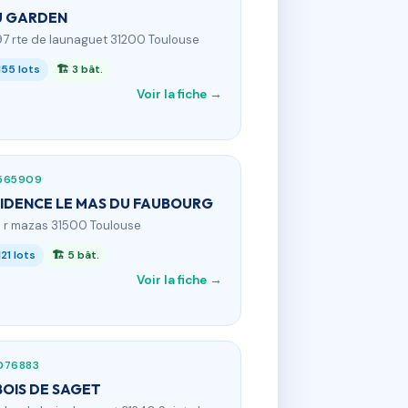
U GARDEN
97 rte de launaguet 31200 Toulouse
155 lots
🏗 3 bât.
Voir la fiche →
565909
IDENCE LE MAS DU FAUBOURG
0 r mazas 31500 Toulouse
121 lots
🏗 5 bât.
Voir la fiche →
076883
BOIS DE SAGET