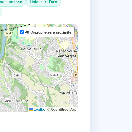
ose-Lacasse
Lisle-sur-Tarn
🏘 Copropriétés à proximité
Leaflet
|
© OpenStreetMap