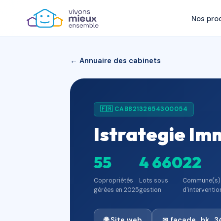
Nos pro
← Annuaire des cabinets
🇫🇷 CAB82132654300054
Istrategie Im
55
4 660
22
Copropriétés
Lots sous
Commune(s)
gérées en 2025
gestion
d'interventio
🌐 Site web
✉ facade_hk_3