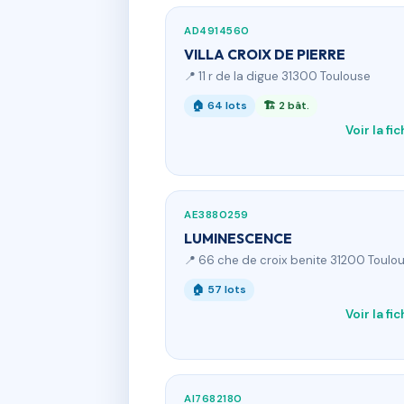
AD4914560
VILLA CROIX DE PIERRE
📍 11 r de la digue 31300 Toulouse
🏠 64 lots
🏗 2 bât.
Voir la fi
AE3880259
LUMINESCENCE
📍 66 che de croix benite 31200 Toulo
🏠 57 lots
Voir la fi
AI7682180