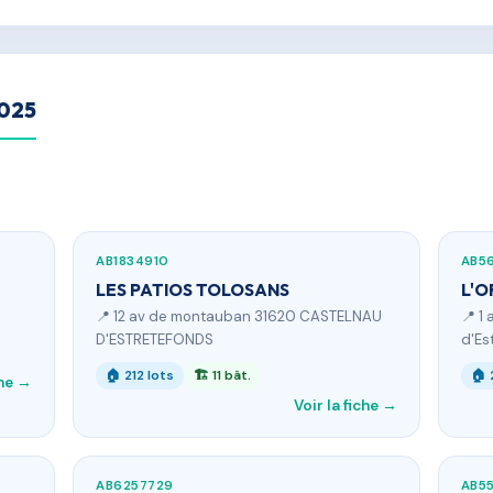
2025
AB1834910
AB5
LES PATIOS TOLOSANS
L'O
📍 12 av de montauban 31620 CASTELNAU
📍 1
D'ESTRETEFONDS
d'Es
🏠 212 lots
🏗 11 bât.
🏠 
che →
Voir la fiche →
AB6257729
AB5