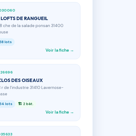
030060
 LOFTS DE RANGUEIL
58 che de la salade ponsan 31400
ouse
58 lots
Voir la fiche →
626696
CLOS DES OISEAUX
B r de l'industrie 31410 Lavernose-
asse
54 lots
🏗 2 bât.
Voir la fiche →
935633