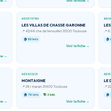
che →
Voir la fiche →
AE2573780
AD0
LES VILLAS DE CHASSE GARONNE
LES
📍 42/44 che de fenouillet 31200 Toulouse
📍 6
🏠 83 lots
🏠 
Voir la fiche →
che →
AE3222221
AE1
MONTAIGNE
LE 
📍 28 r maran 31400 Toulouse
📍 2
🏠 74 lots
🏗 2 bât.
🏠 
che →
Voir la fiche →