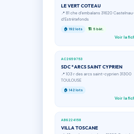
LE VERT COTEAU
📍 81 che d'embalans 31620 Castelnau
d'Estrétefonds
🏠 192 lots
🏗 5 bât.
Voir la fi
AC2659753
SDC *ARCS SAINT CYPRIEN
📍 103 r des arcs saint-cyprien 31300
TOULOUSE
🏠 142 lots
Voir la fi
AB6224158
VILLA TOSCANE