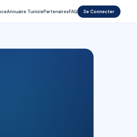
nce
Annuaire Tunisie
Partenaires
FAQ
Se Connecter