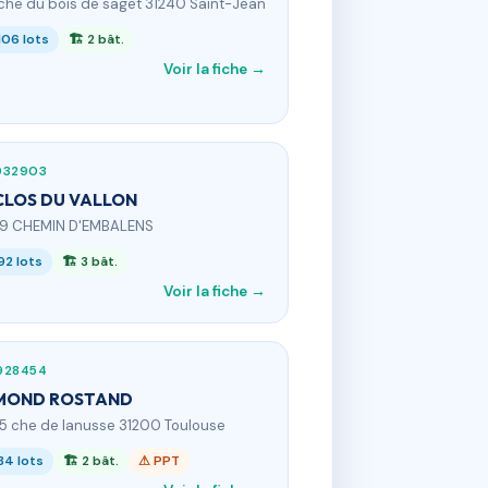
 che du bois de saget 31240 Saint-Jean
106 lots
🏗 2 bât.
Voir la fiche →
932903
CLOS DU VALLON
59 CHEMIN D'EMBALENS
92 lots
🏗 3 bât.
Voir la fiche →
928454
MOND ROSTAND
55 che de lanusse 31200 Toulouse
84 lots
🏗 2 bât.
⚠ PPT