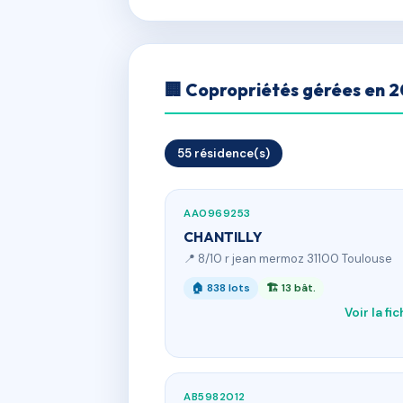
🏢 Copropriétés gérées en 
55 résidence(s)
AA0969253
CHANTILLY
📍 8/10 r jean mermoz 31100 Toulouse
🏠 838 lots
🏗 13 bât.
Voir la fi
AB5982012