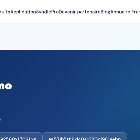
duits
Application
SyndicPro
Devenir partenaire
Blog
Annuaire Fra
mo
n
@2560x1706.jpg
✉ 57ib5th9klc0@320x196.webp