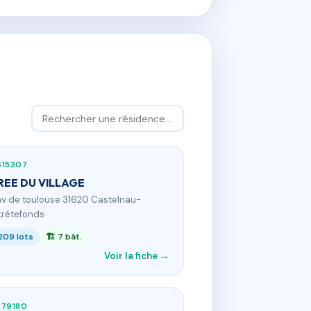
615307
REE DU VILLAGE
 av de toulouse 31620 Castelnau-
trétefonds
209 lots
🏗 7 bât.
Voir la fiche →
579180