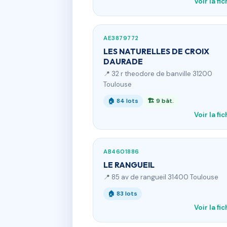
Voir la fi
AE3879772
LES NATURELLES DE CROIX
DAURADE
📍 32 r theodore de banville 31200
Toulouse
🏠 84 lots
🏗 9 bât.
Voir la fi
AB4601886
LE RANGUEIL
📍 85 av de rangueil 31400 Toulouse
🏠 83 lots
Voir la fi