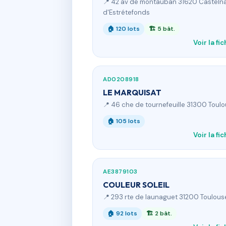
📍 42 av de montauban 31620 Casteln
d'Estrétefonds
🏠 120 lots
🏗 5 bât.
Voir la fi
AD0208918
LE MARQUISAT
📍 46 che de tournefeuille 31300 Toul
🏠 105 lots
Voir la fi
AE3879103
COULEUR SOLEIL
📍 293 rte de launaguet 31200 Toulous
🏠 92 lots
🏗 2 bât.