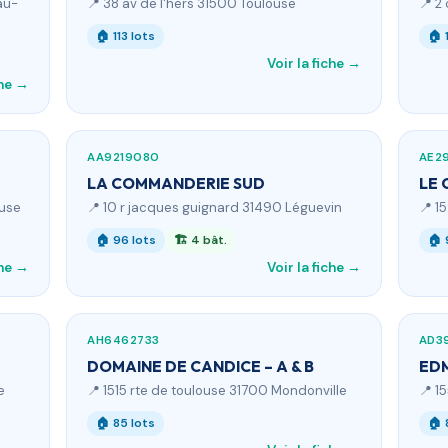
au-
📍 38 av de l'hers 31500 Toulouse
📍 2
🏠 113 lots
🏠 
Voir la fiche →
che →
AA9219080
AE2
LA COMMANDERIE SUD
LE 
ouse
📍 10 r jacques guignard 31490 Léguevin
📍 1
🏠 96 lots
🏗 4 bât.
🏠 
che →
Voir la fiche →
AH6462733
AD3
DOMAINE DE CANDICE – A & B
ED
e
📍 1515 rte de toulouse 31700 Mondonville
📍 1
🏠 85 lots
🏠 