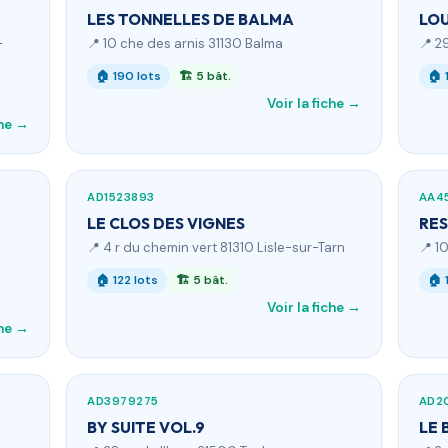
LES TONNELLES DE BALMA
LO
-
📍 10 che des arnis 31130 Balma
📍 2
🏠 190 lots
🏗 5 bât.
🏠 
Voir la fiche →
che →
AD1523893
AA4
LE CLOS DES VIGNES
RES
📍 4 r du chemin vert 81310 Lisle-sur-Tarn
📍 1
🏠 122 lots
🏗 5 bât.
🏠 
Voir la fiche →
che →
AD3979275
AD2
BY SUITE VOL.9
LE 