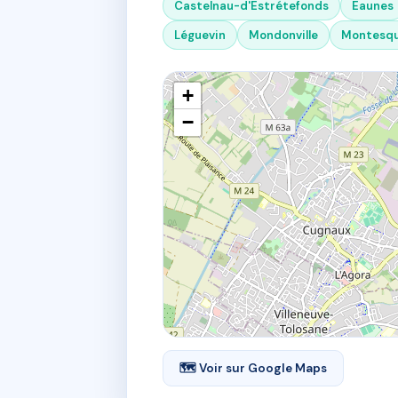
Castelnau-d'Estrétefonds
Eaunes
Léguevin
Mondonville
Montesqu
+
−
🗺 Voir sur Google Maps