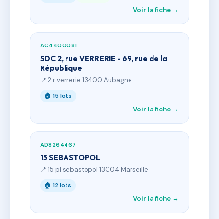
Voir la fiche →
AC4400081
SDC 2, rue VERRERIE - 69, rue de la
République
📍 2 r verrerie 13400 Aubagne
🏠 15 lots
Voir la fiche →
AD8264467
15 SEBASTOPOL
📍 15 pl sebastopol 13004 Marseille
🏠 12 lots
Voir la fiche →