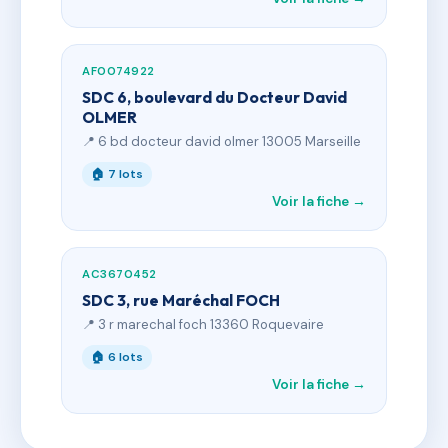
AF0074922
SDC 6, boulevard du Docteur David
OLMER
📍 6 bd docteur david olmer 13005 Marseille
🏠 7 lots
Voir la fiche →
AC3670452
SDC 3, rue Maréchal FOCH
📍 3 r marechal foch 13360 Roquevaire
🏠 6 lots
Voir la fiche →