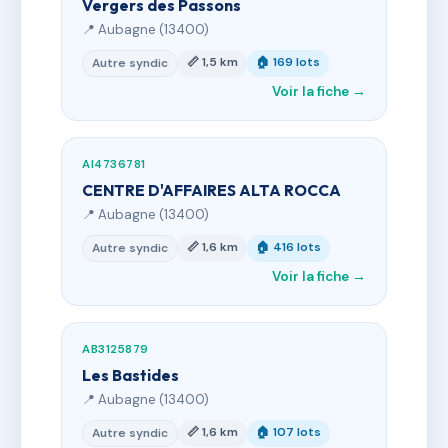
Vergers des Passons
📍 Aubagne (13400)
📏 1,5 km
🏠 169 lots
Autre syndic
Voir la fiche →
AI4736781
CENTRE D'AFFAIRES ALTA ROCCA
📍 Aubagne (13400)
📏 1,6 km
🏠 416 lots
Autre syndic
Voir la fiche →
AB3125879
Les Bastides
📍 Aubagne (13400)
📏 1,6 km
🏠 107 lots
Autre syndic