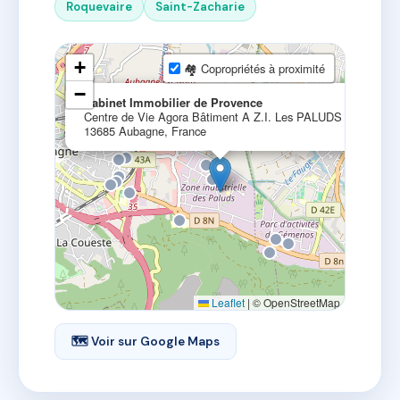
Roquevaire
Saint-Zacharie
+
🏘 Copropriétés à proximité
−
×
Cabinet Immobilier de Provence
Centre de Vie Agora Bâtiment A Z.I. Les PALUDS ​,
13685 Aubagne, France
Leaflet
|
© OpenStreetMap
🗺 Voir sur Google Maps