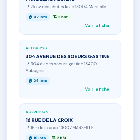
📍 25 av des chutes lavie 13004 Marseille
🏠 42 lots
🏗 2 bât.
Voir la fiche →
AB1796226
304 AVENUE DES SOEURS GASTINE
📍 304 av des soeurs gastine 13400
Aubagne
🏠 24 lots
Voir la fiche →
AC2201945
16 RUE DE LA CROIX
📍 16 r de la croix 13007 MARSEILLE
🏠 19 lots
🏗 2 bât.