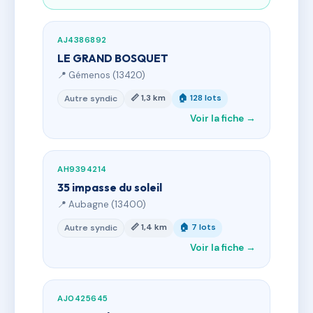
AJ4386892
LE GRAND BOSQUET
📍 Gémenos (13420)
📏 1,3 km
🏠 128 lots
Autre syndic
Voir la fiche →
AH9394214
35 impasse du soleil
📍 Aubagne (13400)
📏 1,4 km
🏠 7 lots
Autre syndic
Voir la fiche →
AJ0425645