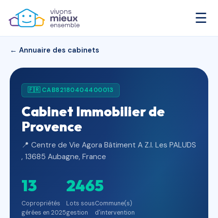
☰
← Annuaire des cabinets
🇫🇷 CAB82180404400013
Cabinet Immobilier de
Provence
📍 Centre de Vie Agora Bâtiment A Z.I. Les PALUDS
​, 13685 Aubagne, France
13
246
5
Copropriétés
Lots sous
Commune(s)
gérées en 2025
gestion
d'intervention