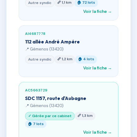
📏 1,1 km
🏠 72 lots
Autre syndic
Voir la fiche →
AI4687778
112 allée André Ampére
📍 Gémenos (13420)
📏 1,2 km
🏠 4 lots
Autre syndic
Voir la fiche →
AC5663729
SDC 1157, route d'Aubagne
📍 Gémenos (13420)
📏 1,3 km
✓ Gérée par ce cabinet
🏠 7 lots
Voir la fiche →