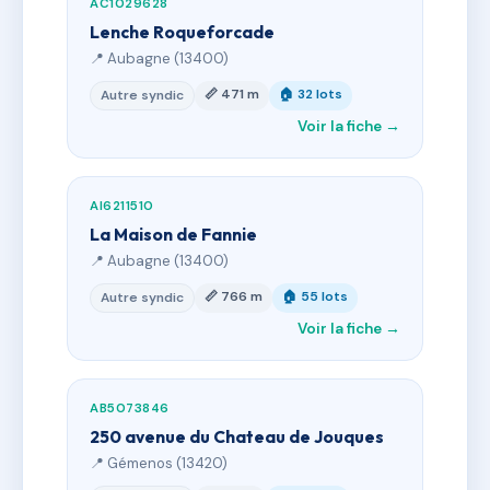
AC1029628
Lenche Roqueforcade
📍 Aubagne (13400)
📏 471 m
🏠 32 lots
Autre syndic
Voir la fiche →
AI6211510
La Maison de Fannie
📍 Aubagne (13400)
📏 766 m
🏠 55 lots
Autre syndic
Voir la fiche →
AB5073846
250 avenue du Chateau de Jouques
📍 Gémenos (13420)