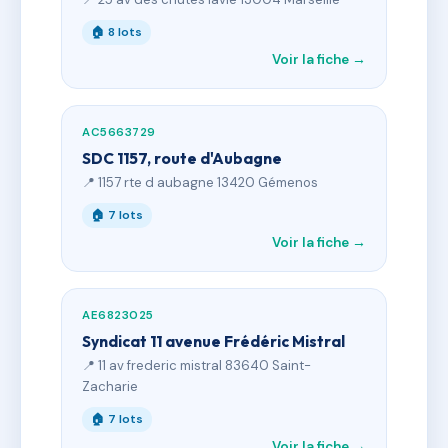
🏠 8 lots
Voir la fiche →
AC5663729
SDC 1157, route d'Aubagne
📍 1157 rte d aubagne 13420 Gémenos
🏠 7 lots
Voir la fiche →
AE6823025
Syndicat 11 avenue Frédéric Mistral
📍 11 av frederic mistral 83640 Saint-
Zacharie
🏠 7 lots
Voir la fiche →