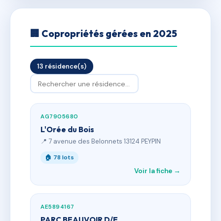
🏢 Copropriétés gérées en 2025
13 résidence(s)
AG7905680
L'Orée du Bois
📍 7 avenue des Belonnets 13124 PEYPIN
🏠 78 lots
Voir la fiche →
AE5894167
PARC BEAUVOIR D/E