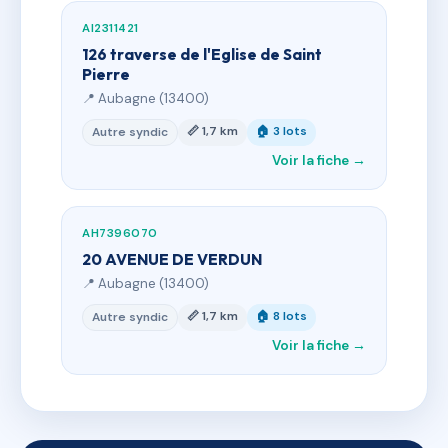
AI2311421
126 traverse de l'Eglise de Saint
Pierre
📍 Aubagne (13400)
📏 1,7 km
🏠 3 lots
Autre syndic
Voir la fiche →
AH7396070
20 AVENUE DE VERDUN
📍 Aubagne (13400)
📏 1,7 km
🏠 8 lots
Autre syndic
Voir la fiche →