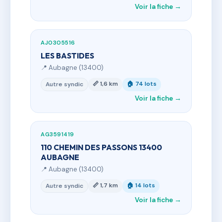
Voir la fiche →
AJ0305516
LES BASTIDES
📍 Aubagne (13400)
📏 1,6 km
🏠 74 lots
Autre syndic
Voir la fiche →
AG3591419
110 CHEMIN DES PASSONS 13400
AUBAGNE
📍 Aubagne (13400)
📏 1,7 km
🏠 14 lots
Autre syndic
Voir la fiche →