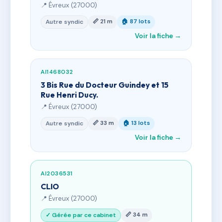
📍 Évreux (27000)
📏 21 m
🏠 87 lots
Autre syndic
Voir la fiche →
AI1468032
3 Bis Rue du Docteur Guindey et 15
Rue Henri Ducy.
📍 Évreux (27000)
📏 33 m
🏠 13 lots
Autre syndic
Voir la fiche →
AI2036531
CLIO
📍 Évreux (27000)
📏 34 m
✓ Gérée par ce cabinet