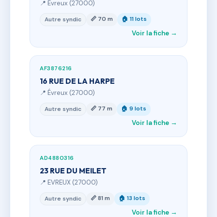
📍 Évreux (27000)
📏 70 m
🏠 11 lots
Autre syndic
Voir la fiche →
AF3876216
16 RUE DE LA HARPE
📍 Évreux (27000)
📏 77 m
🏠 9 lots
Autre syndic
Voir la fiche →
AD4880316
23 RUE DU MEILET
📍 EVREUX (27000)
📏 81 m
🏠 13 lots
Autre syndic
Voir la fiche →