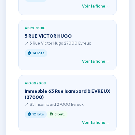
Voir la fiche →
AI9269986
5 RUE VICTOR HUGO
📍 5 Rue Victor Hugo 27000 Évreux
🏠 14 lots
Voir la fiche →
AI0662668
Immeuble 63 Rue Isambard à EVREUX
(27000)
📍 63 r isambard 27000 Évreux
🏠 12 lots
🏗 3 bât.
Voir la fiche →