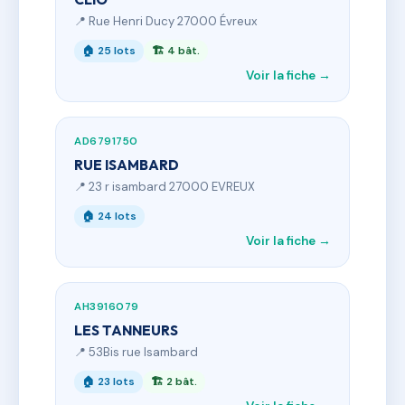
📍 Rue Henri Ducy 27000 Évreux
🏠 25 lots
🏗 4 bât.
Voir la fiche →
AD6791750
RUE ISAMBARD
📍 23 r isambard 27000 EVREUX
🏠 24 lots
Voir la fiche →
AH3916079
LES TANNEURS
📍 53Bis rue Isambard
🏠 23 lots
🏗 2 bât.