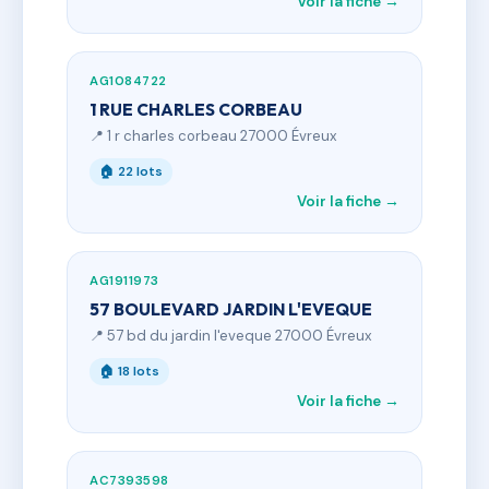
Voir la fiche →
AG1084722
1 RUE CHARLES CORBEAU
📍 1 r charles corbeau 27000 Évreux
🏠 22 lots
Voir la fiche →
AG1911973
57 BOULEVARD JARDIN L'EVEQUE
📍 57 bd du jardin l'eveque 27000 Évreux
🏠 18 lots
Voir la fiche →
AC7393598