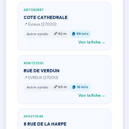
AD7091887
COTE CATHEDRALE
📍 Évreux (27000)
📏 62 m
🏠 89 lots
Autre syndic
Voir la fiche →
AD6722201
RUE DE VERDUN
📍 EVREUX (27000)
📏 65 m
🏠 16 lots
Autre syndic
Voir la fiche →
AF4271045
8 RUE DE LA HARPE