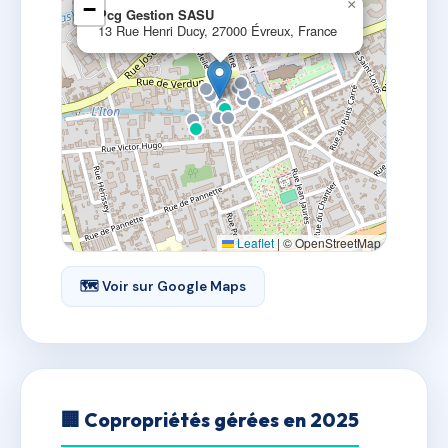
×
−
Pcg Gestion SASU
13 Rue Henri Ducy, 27000 Évreux, France
Leaflet
|
© OpenStreetMap
🗺 Voir sur Google Maps
🏢 Copropriétés gérées en 2025