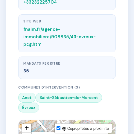
+33232225704
SITE WEB
fnaim.fr/agence-
immobiliere/908835/43-evreux-
pcg.htm
MANDATS REGISTRE
35
COMMUNES D'INTERVENTION (3)
Anet
Saint-Sébastien-de-Morsent
Évreux
+
🏘 Copropriétés à proximité