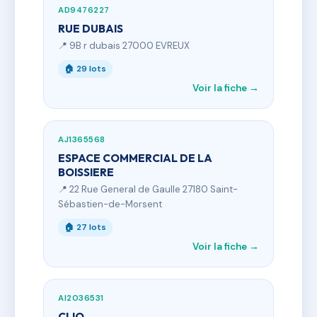
AD9476227
RUE DUBAIS
📍 9B r dubais 27000 EVREUX
🏠 29 lots
Voir la fiche →
AJ1365568
ESPACE COMMERCIAL DE LA
BOISSIERE
📍 22 Rue General de Gaulle 27180 Saint-
Sébastien-de-Morsent
🏠 27 lots
Voir la fiche →
AI2036531
CLIO