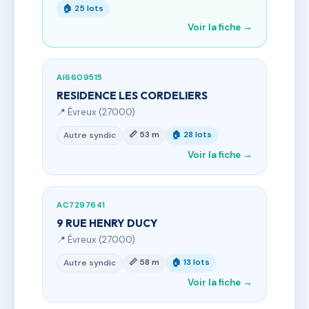
🏠 25 lots
Voir la fiche →
AI6609515
RESIDENCE LES CORDELIERS
📍 Évreux (27000)
📏 53 m
🏠 28 lots
Autre syndic
Voir la fiche →
AC7297641
9 RUE HENRY DUCY
📍 Évreux (27000)
📏 58 m
🏠 13 lots
Autre syndic
Voir la fiche →