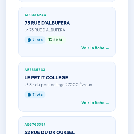
AE9334244
75 RUE D'ALBUFERA
📍 75 RUE D'ALBUFERA
🏠 7 lots
🏗 2 bât.
Voir la fiche →
AE7335763
LE PETIT COLLEGE
📍 3 r du petit college 27000 Évreux
🏠 7 lots
Voir la fiche →
AE6763387
52 RUE DU DR OURSEL