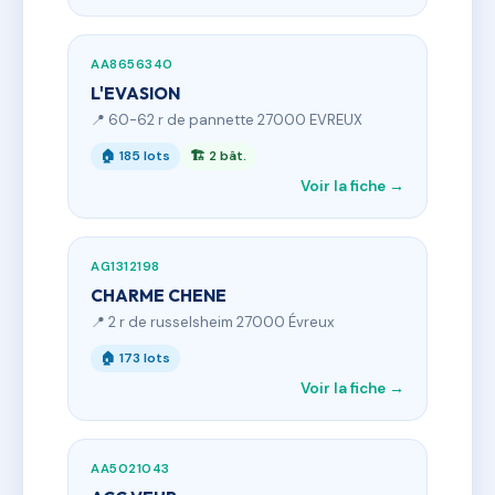
AA8656340
L'EVASION
📍 60-62 r de pannette 27000 EVREUX
🏠 185 lots
🏗 2 bât.
Voir la fiche →
AG1312198
CHARME CHENE
📍 2 r de russelsheim 27000 Évreux
🏠 173 lots
Voir la fiche →
AA5021043