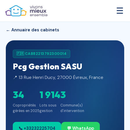
☰
← Annuaire des cabinets
🇫🇷 CAB82213792300014
Pcg Gestion SASU
📍 13 Rue Henri Ducy, 27000 Évreux, France
34
1 914
3
Copropriétés
Lots sous
Commune(s)
gérées en 2025
gestion
d'intervention
📞 +33232225704
💬 WhatsApp