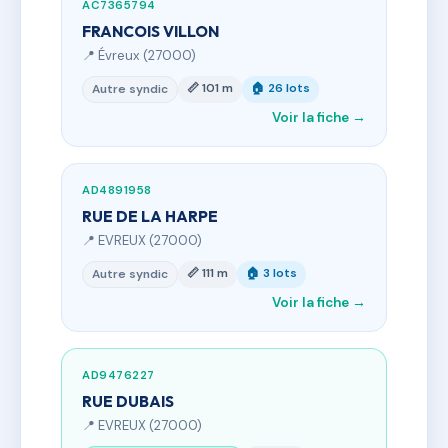
AC7365794
FRANCOIS VILLON
📍 Évreux (27000)
📏 101 m
🏠 26 lots
Autre syndic
Voir la fiche →
AD4891958
RUE DE LA HARPE
📍 EVREUX (27000)
📏 111 m
🏠 3 lots
Autre syndic
Voir la fiche →
AD9476227
RUE DUBAIS
📍 EVREUX (27000)