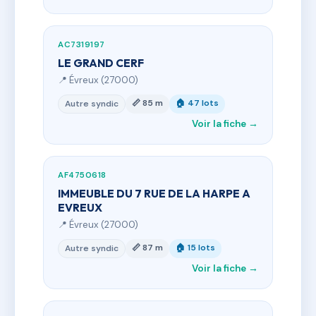
AC7319197
LE GRAND CERF
📍 Évreux (27000)
📏 85 m
🏠 47 lots
Autre syndic
Voir la fiche →
AF4750618
IMMEUBLE DU 7 RUE DE LA HARPE A
EVREUX
📍 Évreux (27000)
📏 87 m
🏠 15 lots
Autre syndic
Voir la fiche →