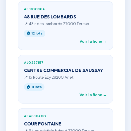
AE3100864
48 RUE DES LOMBARDS
📍 48 r des lombards 27000 Évreux
🏠 12 lots
Voir la fiche →
AJ0227157
CENTRE COMMERCIAL DE SAUSSAY
📍 15 Route Ézy 28260 Anet
🏠 11 lots
Voir la fiche →
AE4636460
COUR FONTAINE
📍 64 av aristide briand 27000 Évreux