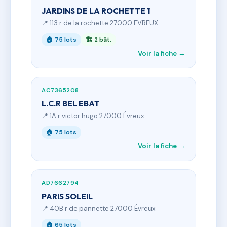
JARDINS DE LA ROCHETTE 1
📍 113 r de la rochette 27000 EVREUX
🏠 75 lots
🏗 2 bât.
Voir la fiche →
AC7365208
L.C.R BEL EBAT
📍 1A r victor hugo 27000 Évreux
🏠 75 lots
Voir la fiche →
AD7662794
PARIS SOLEIL
📍 40B r de pannette 27000 Évreux
🏠 65 lots