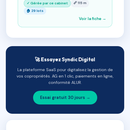
📏 115 m
✓ Gérée par ce cabinet
🏠 29 lots
Voir la fiche →
🚀 Essayez Syndic Digital
La plateforme SaaS pour digitalisez la gestion de
vos copropriétés. AG en 1 clic, paiements en ligne,
conformité ALUR.
Essai gratuit 30 jours →