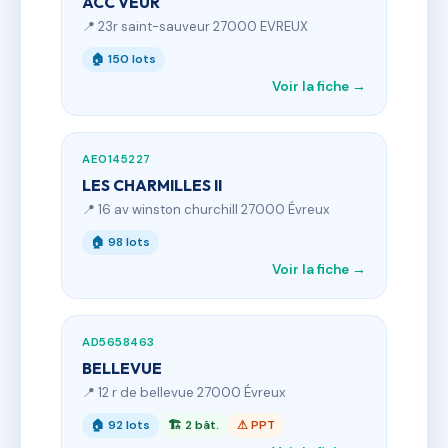
ACC VEUR
📍 23r saint-sauveur 27000 EVREUX
🏠 150 lots
Voir la fiche →
AE0145227
LES CHARMILLES II
📍 16 av winston churchill 27000 Évreux
🏠 98 lots
Voir la fiche →
AD5658463
BELLEVUE
📍 12 r de bellevue 27000 Évreux
🏠 92 lots
🏗 2 bât.
⚠ PPT