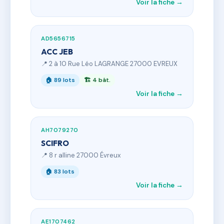
Voir la fiche →
AD5656715
ACC JEB
📍 2 à 10 Rue Léo LAGRANGE 27000 EVREUX
🏠 89 lots
🏗 4 bât.
Voir la fiche →
AH7079270
SCIFRO
📍 8 r alline 27000 Évreux
🏠 83 lots
Voir la fiche →
AE1707462