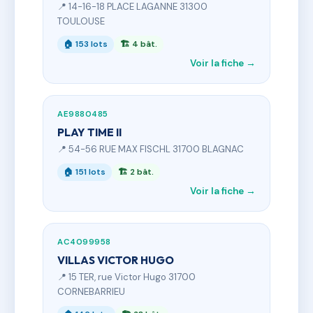
📍 14-16-18 PLACE LAGANNE 31300
TOULOUSE
🏠 153 lots
🏗 4 bât.
Voir la fiche →
AE9880485
PLAY TIME II
📍 54-56 RUE MAX FISCHL 31700 BLAGNAC
🏠 151 lots
🏗 2 bât.
Voir la fiche →
AC4099958
VILLAS VICTOR HUGO
📍 15 TER, rue Victor Hugo 31700
CORNEBARRIEU