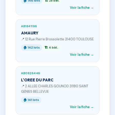
🏠 146 lots
🏗 28 bât.
Voir la fiche →
AB1841196
AMAURY
📍 12 Rue Pierre Brossolette 31400 TOULOUSE
🏠 142 lots
🏗 4 bât.
Voir la fiche →
AB0826446
L'OREE DU PARC
📍 2 ALLEE CHARLES GOUNOD 31180 SAINT
GENIES BELLEVUE
🏠 141 lots
Voir la fiche →