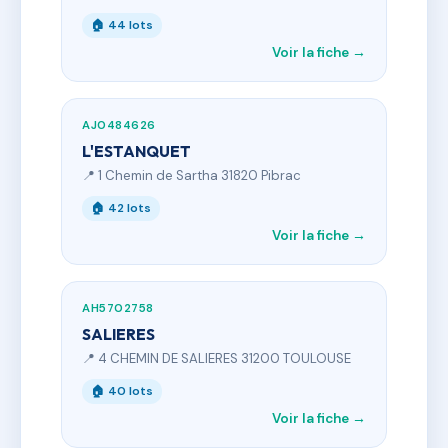
🏠 44 lots
Voir la fiche →
AJ0484626
L'ESTANQUET
📍 1 Chemin de Sartha 31820 Pibrac
🏠 42 lots
Voir la fiche →
AH5702758
SALIERES
📍 4 CHEMIN DE SALIERES 31200 TOULOUSE
🏠 40 lots
Voir la fiche →