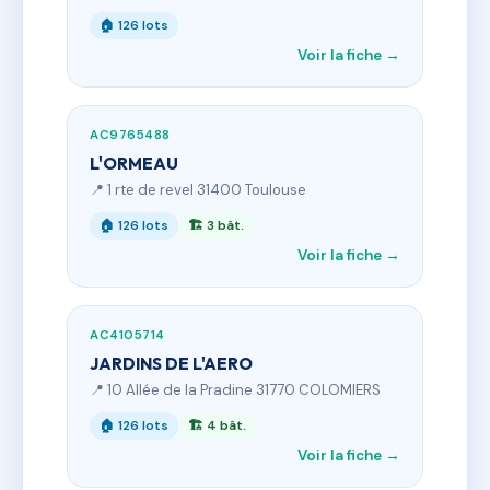
🏠 126 lots
Voir la fiche →
AC9765488
L'ORMEAU
📍 1 rte de revel 31400 Toulouse
🏠 126 lots
🏗 3 bât.
Voir la fiche →
AC4105714
JARDINS DE L'AERO
📍 10 Allée de la Pradine 31770 COLOMIERS
🏠 126 lots
🏗 4 bât.
Voir la fiche →