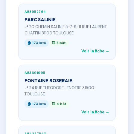
AB8952764
PARC SALINIE
📍 20 CHEMIN SALINIE 5-7-9-11 RUE LAURENT
CHAFFIN 31100 TOULOUSE
🏠 173 lots
🏗 3 bât.
Voir la fiche →
AB3691995
FONTAINE ROSERAIE
📍 24 RUE THEODORE LENOTRE 31500
TOULOUSE
🏠 173 lots
🏗 4 bât.
Voir la fiche →
AB4247540