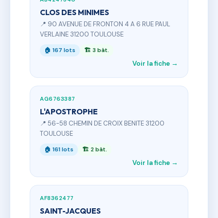
CLOS DES MINIMES
📍 90 AVENUE DE FRONTON 4 A 6 RUE PAUL
VERLAINE 31200 TOULOUSE
🏠 167 lots
🏗 3 bât.
Voir la fiche →
AG6763387
L'APOSTROPHE
📍 56-58 CHEMIN DE CROIX BENITE 31200
TOULOUSE
🏠 161 lots
🏗 2 bât.
Voir la fiche →
AF8362477
SAINT-JACQUES