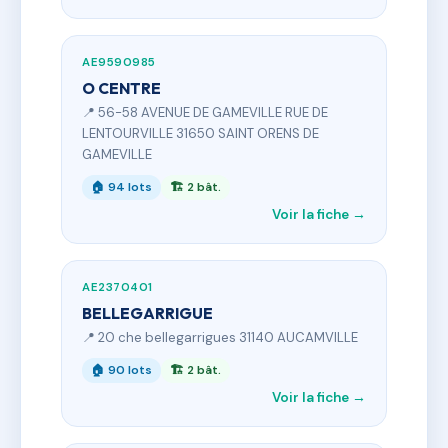
AE9590985
O CENTRE
📍 56-58 AVENUE DE GAMEVILLE RUE DE
LENTOURVILLE 31650 SAINT ORENS DE
GAMEVILLE
🏠 94 lots
🏗 2 bât.
Voir la fiche →
AE2370401
BELLEGARRIGUE
📍 20 che bellegarrigues 31140 AUCAMVILLE
🏠 90 lots
🏗 2 bât.
Voir la fiche →