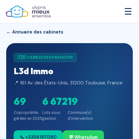
☰
← Annuaire des cabinets
🇫🇷 CAB82336349400019
L3d Immo
📍 161 Av. des États-Unis, 31200 Toulouse, France
69
6 672
19
Copropriétés
Lots sous
Commune(s)
gérées en 2025
gestion
d'intervention
📞 +33561811380
💬 WhatsApp