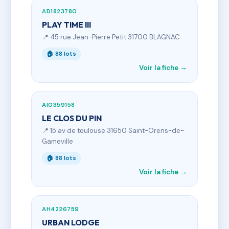
AD1823780
PLAY TIME III
📍 45 rue Jean-Pierre Petit 31700 BLAGNAC
🏠 88 lots
Voir la fiche →
AI0359158
LE CLOS DU PIN
📍 15 av de toulouse 31650 Saint-Orens-de-
Gameville
🏠 88 lots
Voir la fiche →
AH4226759
URBAN LODGE