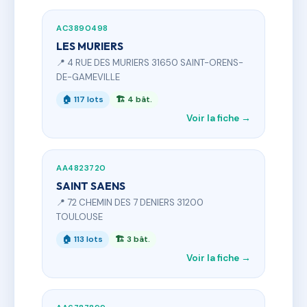
AC3890498
LES MURIERS
📍 4 RUE DES MURIERS 31650 SAINT-ORENS-
DE-GAMEVILLE
🏠 117 lots
🏗 4 bât.
Voir la fiche →
AA4823720
SAINT SAENS
📍 72 CHEMIN DES 7 DENIERS 31200
TOULOUSE
🏠 113 lots
🏗 3 bât.
Voir la fiche →