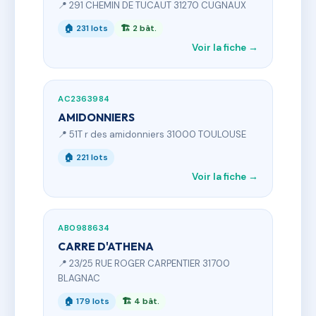
📍 291 CHEMIN DE TUCAUT 31270 CUGNAUX
🏠 231 lots
🏗 2 bât.
Voir la fiche →
AC2363984
AMIDONNIERS
📍 51T r des amidonniers 31000 TOULOUSE
🏠 221 lots
Voir la fiche →
AB0988634
CARRE D'ATHENA
📍 23/25 RUE ROGER CARPENTIER 31700
BLAGNAC
🏠 179 lots
🏗 4 bât.