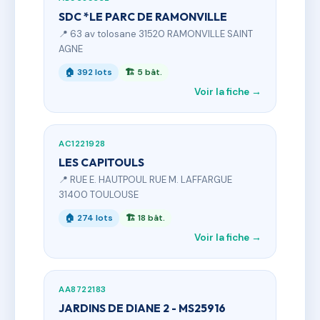
SDC *LE PARC DE RAMONVILLE
📍 63 av tolosane 31520 RAMONVILLE SAINT
AGNE
🏠 392 lots
🏗 5 bât.
Voir la fiche →
AC1221928
LES CAPITOULS
📍 RUE E. HAUTPOUL RUE M. LAFFARGUE
31400 TOULOUSE
🏠 274 lots
🏗 18 bât.
Voir la fiche →
AA8722183
JARDINS DE DIANE 2 - MS25916