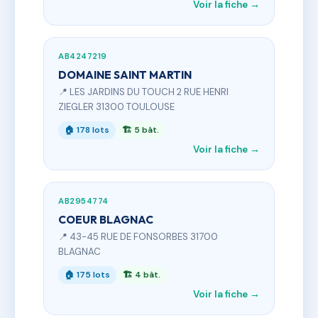
Voir la fiche →
AB4247219
DOMAINE SAINT MARTIN
📍 LES JARDINS DU TOUCH 2 RUE HENRI
ZIEGLER 31300 TOULOUSE
🏠 178 lots
🏗 5 bât.
Voir la fiche →
AB2954774
COEUR BLAGNAC
📍 43-45 RUE DE FONSORBES 31700
BLAGNAC
🏠 175 lots
🏗 4 bât.
Voir la fiche →