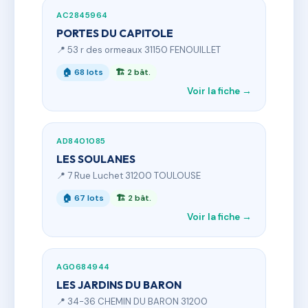
AC2845964
PORTES DU CAPITOLE
📍 53 r des ormeaux 31150 FENOUILLET
🏠 68 lots
🏗 2 bât.
Voir la fiche →
AD8401085
LES SOULANES
📍 7 Rue Luchet 31200 TOULOUSE
🏠 67 lots
🏗 2 bât.
Voir la fiche →
AG0684944
LES JARDINS DU BARON
📍 34-36 CHEMIN DU BARON 31200