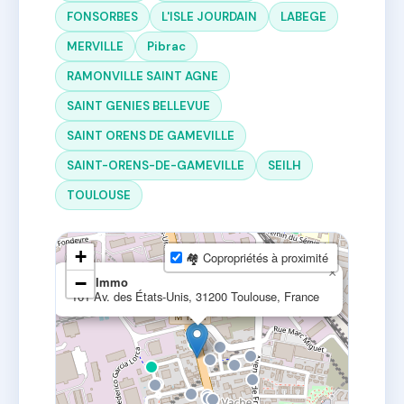
FONSORBES
L'ISLE JOURDAIN
LABEGE
MERVILLE
Pibrac
RAMONVILLE SAINT AGNE
SAINT GENIES BELLEVUE
SAINT ORENS DE GAMEVILLE
SAINT-ORENS-DE-GAMEVILLE
SEILH
TOULOUSE
+
🏘 Copropriétés à proximité
×
−
L3d Immo
161 Av. des États-Unis, 31200 Toulouse, France