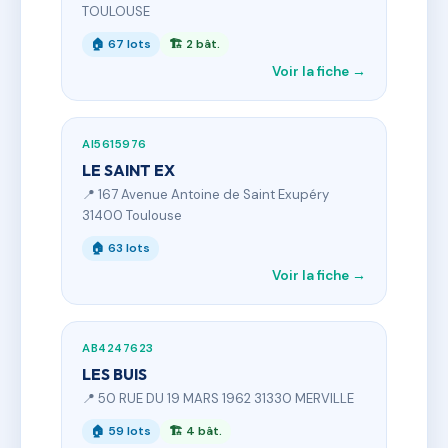
TOULOUSE
🏠 67 lots
🏗 2 bât.
Voir la fiche →
AI5615976
LE SAINT EX
📍 167 Avenue Antoine de Saint Exupéry
31400 Toulouse
🏠 63 lots
Voir la fiche →
AB4247623
LES BUIS
📍 50 RUE DU 19 MARS 1962 31330 MERVILLE
🏠 59 lots
🏗 4 bât.