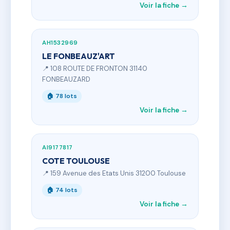
Voir la fiche →
AH1532969
LE FONBEAUZ'ART
📍 108 ROUTE DE FRONTON 31140
FONBEAUZARD
🏠 78 lots
Voir la fiche →
AI9177817
COTE TOULOUSE
📍 159 Avenue des Etats Unis 31200 Toulouse
🏠 74 lots
Voir la fiche →