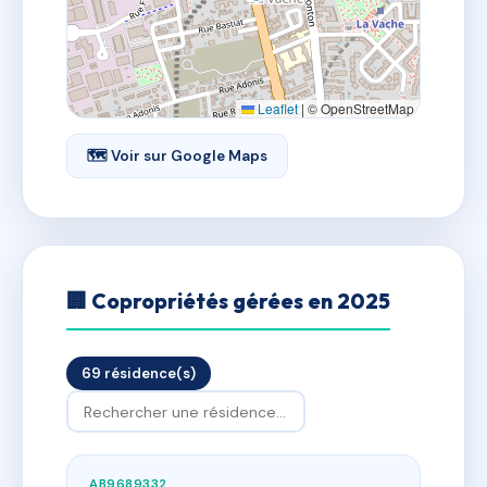
Leaflet
|
© OpenStreetMap
🗺 Voir sur Google Maps
🏢 Copropriétés gérées en 2025
69 résidence(s)
AB9689332