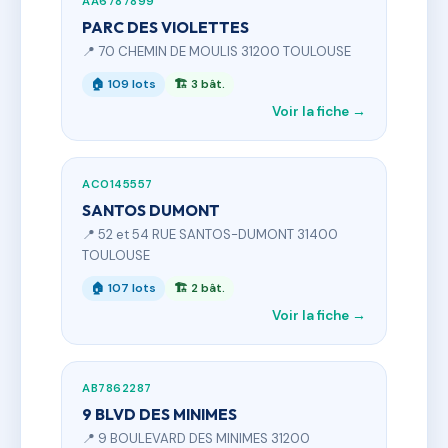
AA6787899
PARC DES VIOLETTES
📍 70 CHEMIN DE MOULIS 31200 TOULOUSE
🏠 109 lots
🏗 3 bât.
Voir la fiche →
AC0145557
SANTOS DUMONT
📍 52 et 54 RUE SANTOS-DUMONT 31400
TOULOUSE
🏠 107 lots
🏗 2 bât.
Voir la fiche →
AB7862287
9 BLVD DES MINIMES
📍 9 BOULEVARD DES MINIMES 31200