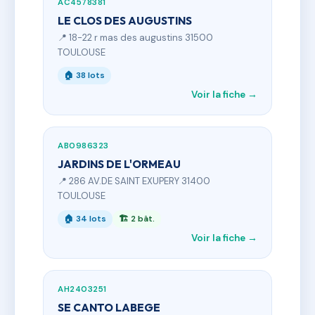
AC4578381
LE CLOS DES AUGUSTINS
📍 18-22 r mas des augustins 31500
TOULOUSE
🏠 38 lots
Voir la fiche →
AB0986323
JARDINS DE L'ORMEAU
📍 286 AV.DE SAINT EXUPERY 31400
TOULOUSE
🏠 34 lots
🏗 2 bât.
Voir la fiche →
AH2403251
SE CANTO LABEGE