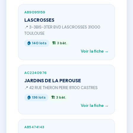
AB9095159
LASCROSSES
📍 3-3BIS-3TER BVD LASCROSSES 31000
TOULOUSE
🏠 140 lots
🏗 3 bât.
Voir la fiche →
AC2240976
JARDINS DE LA PEROUSE
📍 42 RUE THERON PERIE 81100 CASTRES
🏠 136 lots
🏗 3 bât.
Voir la fiche →
AB5474143