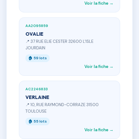
Voir la fiche →
AA2095859
OVALIE
📍 37 RUE ELIE CESTER 32600 L'ISLE
JOURDAIN
🏠 59 lots
Voir la fiche →
AC2246833
VERLAINE
📍 10, RUE RAYMOND-CORRAZE 31500
TOULOUSE
🏠 55 lots
Voir la fiche →