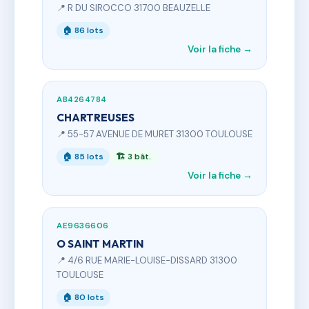
📍 R DU SIROCCO 31700 BEAUZELLE
🏠 86 lots
Voir la fiche →
AB4264784
CHARTREUSES
📍 55-57 AVENUE DE MURET 31300 TOULOUSE
🏠 85 lots
🏗 3 bât.
Voir la fiche →
AE9636606
O SAINT MARTIN
📍 4/6 RUE MARIE-LOUISE-DISSARD 31300
TOULOUSE
🏠 80 lots