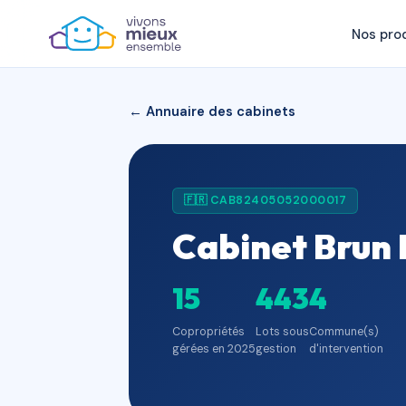
Nos pro
← Annuaire des cabinets
🇫🇷 CAB82405052000017
Cabinet Brun 
15
443
4
Copropriétés
Lots sous
Commune(s)
gérées en 2025
gestion
d'intervention