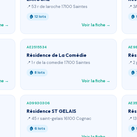
📍 53 r de laroche 17100 Saintes
📍 3
🏠 12 lots
🏠 
che →
Voir la fiche →
AE2515534
AE9
Résidence de La Comédie
Rés
📍 1 r de la comedie 17100 Saintes
📍 2
🏠 8 lots
🏠 
che →
Voir la fiche →
AD9930306
AE3
Résidence ST GELAIS
Rés
📍 45 r saint-gelais 16100 Cognac
📍 1
🏠 6 lots
🏠 
Voir la fiche →