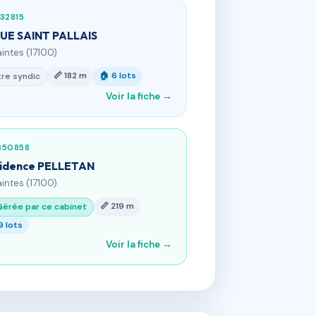
32815
RUE SAINT PALLAIS
aintes (17100)
📏 182 m
🏠 6 lots
re syndic
Voir la fiche →
350858
idence PELLETAN
aintes (17100)
📏 219 m
Gérée par ce cabinet
9 lots
Voir la fiche →