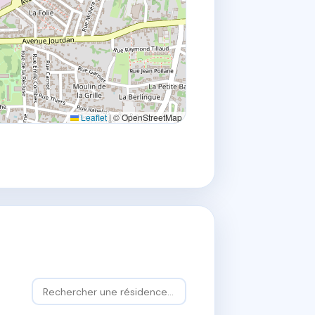
Leaflet
|
© OpenStreetMap