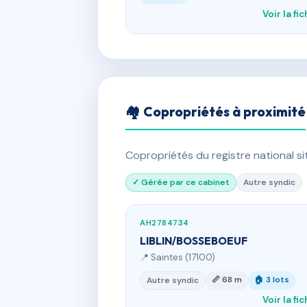
Voir la fi
🏘 Copropriétés à proximité
Copropriétés du registre national s
✓ Gérée par ce cabinet
Autre syndic
AH2784734
LIBLIN/BOSSEBOEUF
📍 Saintes (17100)
📏 68 m
🏠 3 lots
Autre syndic
Voir la fi