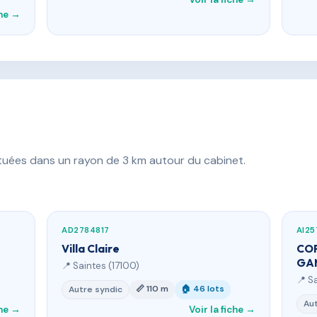
che →
ituées dans un rayon de 3 km autour du cabinet.
AD2784817
AI2
Villa Claire
COP
GA
📍 Saintes (17100)
📍 S
📏 110 m
🏠 46 lots
Autre syndic
Aut
che →
Voir la fiche →