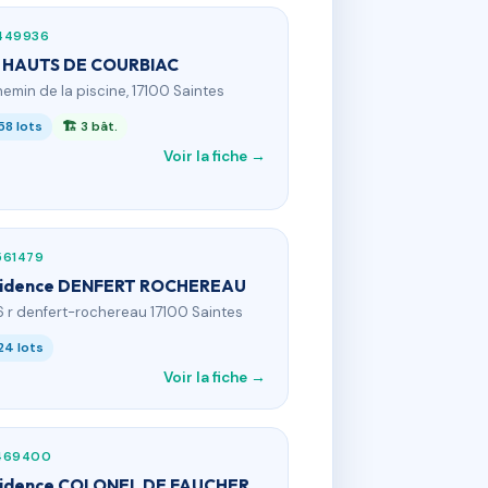
449936
 HAUTS DE COURBIAC
hemin de la piscine, 17100 Saintes
58 lots
🏗 3 bât.
Voir la fiche →
561479
idence DENFERT ROCHEREAU
6 r denfert-rochereau 17100 Saintes
24 lots
Voir la fiche →
469400
idence COLONEL DE FAUCHER