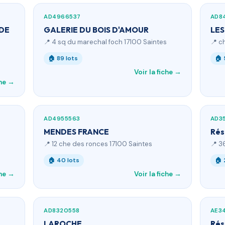
AD4966537
AD8
 DE
GALERIE DU BOIS D'AMOUR
LES
📍 4 sq du marechal foch 17100 Saintes
📍 c
🏠 89 lots
🏠 
Voir la fiche →
che →
AD4955563
AD3
MENDES FRANCE
Rés
📍 12 che des ronces 17100 Saintes
📍 3
🏠 40 lots
🏠 
che →
Voir la fiche →
AD8320558
AE3
LAROCHE
Rés