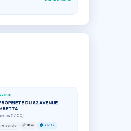
577096
ROPRIETE DU 82 AVENUE
MBETTA
aintes (17100)
📏 111 m
🏠 2 lots
re syndic