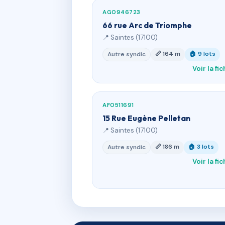
AG0946723
66 rue Arc de Triomphe
📍 Saintes (17100)
📏 164 m
🏠 9 lots
Autre syndic
Voir la fi
AF0511691
15 Rue Eugène Pelletan
📍 Saintes (17100)
📏 186 m
🏠 3 lots
Autre syndic
Voir la fi