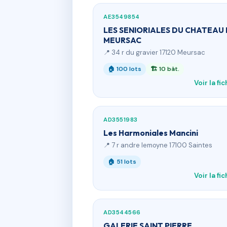
AE3549854
LES SENIORIALES DU CHATEAU
MEURSAC
📍 34 r du gravier 17120 Meursac
🏠 100 lots
🏗 10 bât.
Voir la fi
AD3551983
Les Harmoniales Mancini
📍 7 r andre lemoyne 17100 Saintes
🏠 51 lots
Voir la fi
AD3544566
GALERIE SAINT PIERRE