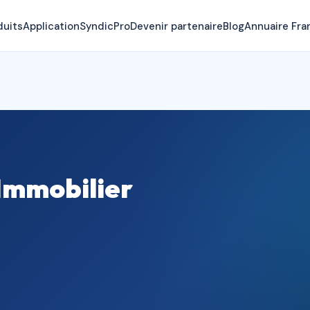
duits
Application
SyndicPro
Devenir partenaire
Blog
Annuaire Fra
Immobilier