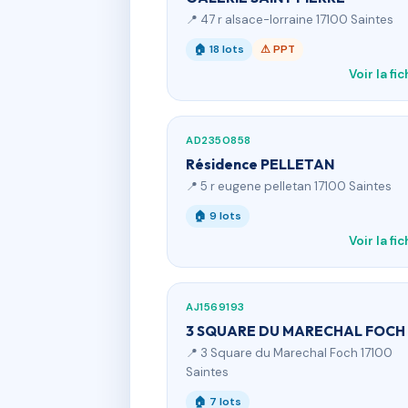
📍 47 r alsace-lorraine 17100 Saintes
🏠 18 lots
⚠ PPT
Voir la fi
AD2350858
Résidence PELLETAN
📍 5 r eugene pelletan 17100 Saintes
🏠 9 lots
Voir la fi
AJ1569193
3 SQUARE DU MARECHAL FOCH
📍 3 Square du Marechal Foch 17100
Saintes
🏠 7 lots