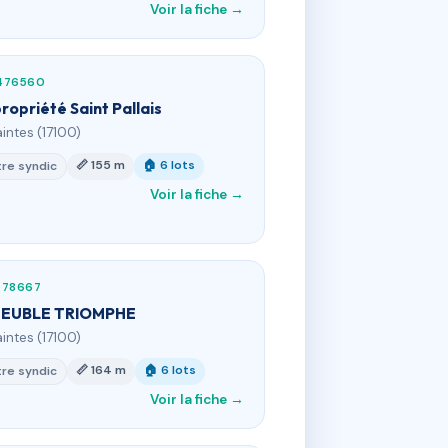
Voir la fiche →
476560
ropriété Saint Pallais
aintes (17100)
📏 155 m
🏠 6 lots
re syndic
Voir la fiche →
778667
EUBLE TRIOMPHE
aintes (17100)
📏 164 m
🏠 6 lots
re syndic
Voir la fiche →