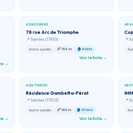
AG9028663
AE4
78 rue Arc de Triomphe
Cop
📍 Saintes (17100)
📍 S
📏 154 m
🏠 8 lots
Autre syndic
Aut
Voir la fiche →
che →
AG6719660
AE5
Résidence Gambetta-Pérat
IMM
📍 Saintes (17100)
📍 S
📏 163 m
🏠 13 lots
Autre syndic
Aut
che →
Voir la fiche →