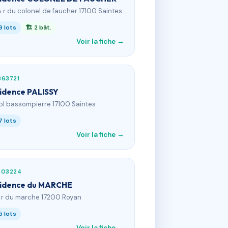
A r du colonel de faucher 17100 Saintes
9 lots
🏗 2 bât.
Voir la fiche →
863721
idence PALISSY
 pl bassompierre 17100 Saintes
7 lots
Voir la fiche →
503224
idence du MARCHE
3 r du marche 17200 Royan
5 lots
Voir la fiche →