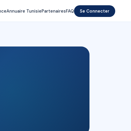
nce
Annuaire Tunisie
Partenaires
FAQ
Se Connecter