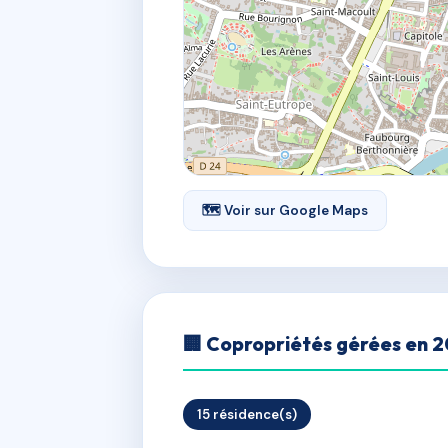
🗺 Voir sur Google Maps
🏢 Copropriétés gérées en 
15 résidence(s)