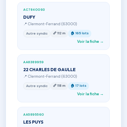
AC7840093
DUFY
📍 Clermont-Ferrand (63000)
📏 112 m
🏠 165 lots
Autre syndic
Voir la fiche →
AA8389959
22 CHARLES DE GAULLE
📍 Clermont-Ferrand (63000)
📏 118 m
🏠 17 lots
Autre syndic
Voir la fiche →
AA5895560
LES PUYS