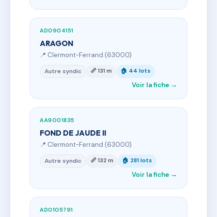
AD0904151
ARAGON
📍 Clermont-Ferrand (63000)
📏 131 m
🏠 44 lots
Autre syndic
Voir la fiche →
AA9001835
FOND DE JAUDE II
📍 Clermont-Ferrand (63000)
📏 132 m
🏠 281 lots
Autre syndic
Voir la fiche →
AD0105791