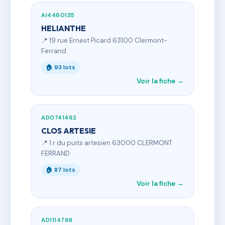
AI4460135
HELIANTHE
📍 19 rue Ernest Picard 63100 Clermont-
Ferrand
🏠 93 lots
Voir la fiche →
AD0741462
CLOS ARTESIE
📍 1 r du puits artesien 63000 CLERMONT
FERRAND
🏠 87 lots
Voir la fiche →
AD1114768