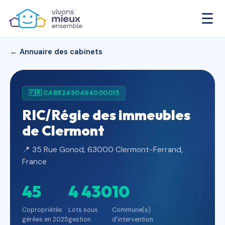
☰
← Annuaire des cabinets
🇫🇷 CAB82490494000015
RIC/Régie des immeubles
de Clermont
📍 35 Rue Gonod, 63000 Clermont-Ferrand,
France
45
4 430
10
Copropriétés
Lots sous
Commune(s)
gérées en 2025
gestion
d'intervention