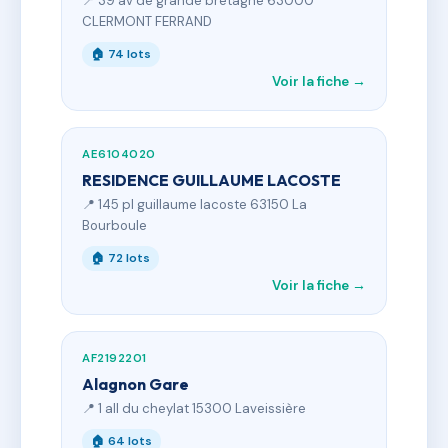
📍 39 av de grande bretagne 63000
CLERMONT FERRAND
🏠 74 lots
Voir la fiche →
AE6104020
RESIDENCE GUILLAUME LACOSTE
📍 145 pl guillaume lacoste 63150 La
Bourboule
🏠 72 lots
Voir la fiche →
AF2192201
Alagnon Gare
📍 1 all du cheylat 15300 Laveissière
🏠 64 lots