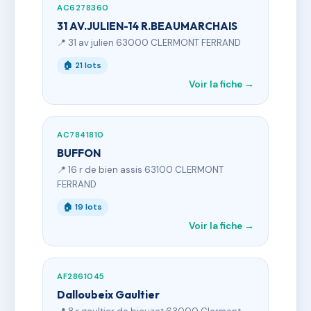
AC6278360
31 AV.JULIEN-14 R.BEAUMARCHAIS
📍 31 av julien 63000 CLERMONT FERRAND
🏠 21 lots
Voir la fiche →
AC7841810
BUFFON
📍 16 r de bien assis 63100 CLERMONT
FERRAND
🏠 19 lots
Voir la fiche →
AF2861045
Dalloubeix Gaultier