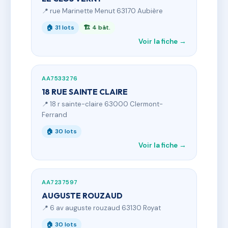
📍 rue Marinette Menut 63170 Aubière
🏠 31 lots
🏗 4 bât.
Voir la fiche →
AA7533276
18 RUE SAINTE CLAIRE
📍 18 r sainte-claire 63000 Clermont-
Ferrand
🏠 30 lots
Voir la fiche →
AA7237597
AUGUSTE ROUZAUD
📍 6 av auguste rouzaud 63130 Royat
🏠 30 lots