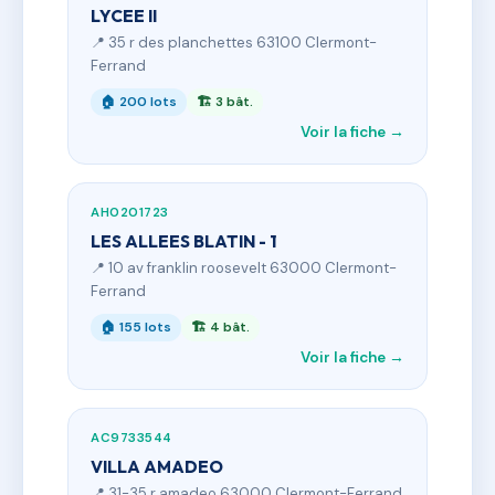
LYCEE II
📍 35 r des planchettes 63100 Clermont-
Ferrand
🏠 200 lots
🏗 3 bât.
Voir la fiche →
AH0201723
LES ALLEES BLATIN - 1
📍 10 av franklin roosevelt 63000 Clermont-
Ferrand
🏠 155 lots
🏗 4 bât.
Voir la fiche →
AC9733544
VILLA AMADEO
📍 31-35 r amadeo 63000 Clermont-Ferrand