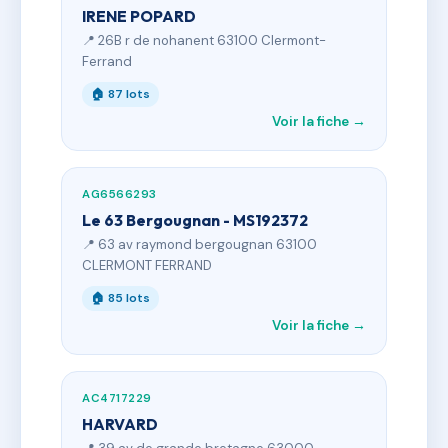
IRENE POPARD
📍 26B r de nohanent 63100 Clermont-
Ferrand
🏠 87 lots
Voir la fiche →
AG6566293
Le 63 Bergougnan - MS192372
📍 63 av raymond bergougnan 63100
CLERMONT FERRAND
🏠 85 lots
Voir la fiche →
AC4717229
HARVARD