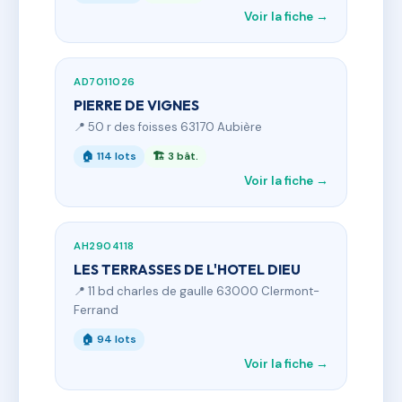
Voir la fiche →
AD7011026
PIERRE DE VIGNES
📍 50 r des foisses 63170 Aubière
🏠 114 lots
🏗 3 bât.
Voir la fiche →
AH2904118
LES TERRASSES DE L'HOTEL DIEU
📍 11 bd charles de gaulle 63000 Clermont-
Ferrand
🏠 94 lots
Voir la fiche →