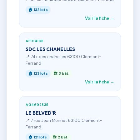
🏠 132 lots
Voir la fiche →
AF1114198
SDC LES CHANELLES
📍 74 r des chanelles 63100 Clermont-
Ferrand
🏠 123 lots
🏗 3 bât.
Voir la fiche →
AG4697835
LE BELVED'R
📍 7 rue Jean Monnet 63100 Clermont-
Ferrand
🏠 121 lots
🏗 2 bât.