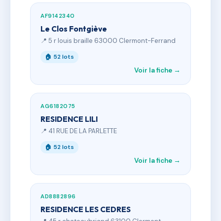
AF9142340
Le Clos Fontgiève
📍 5 r louis braille 63000 Clermont-Ferrand
🏠 52 lots
Voir la fiche →
AG6182075
RESIDENCE LILI
📍 41 RUE DE LA PARLETTE
🏠 52 lots
Voir la fiche →
AD8882896
RESIDENCE LES CEDRES