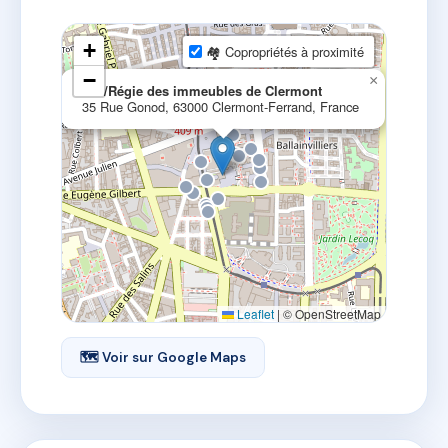
+
🏘 Copropriétés à proximité
−
×
RIC/Régie des immeubles de Clermont
35 Rue Gonod, 63000 Clermont-Ferrand, France
Leaflet
|
© OpenStreetMap
🗺 Voir sur Google Maps