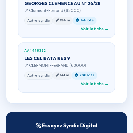
GEORGES CLEMENCEAU N° 26/28
📍 Clermont-Ferrand (63000)
📏 134 m
🏠 44 lots
Autre syndic
Voir la fiche →
AA4479382
LES CELIBATAIRES 9
📍 CLERMONT-FERRAND (63000)
📏 141 m
🏠 266 lots
Autre syndic
Voir la fiche →
🚀 Essayez Syndic Digital