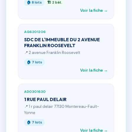
🏠 8 lots
🏗 2 bât.
Voir la fiche →
AG6201206
SDC DE L'IMMEUBLE DU 2 AVENUE
FRANKLIN ROOSEVELT
📍 2 avenue Franklin Roosevelt
🏠 7 lots
Voir la fiche →
AD0301630
1 RUE PAUL DELAIR
📍 1 r paul delair 77130 Montereau-Fault-
Yonne
🏠 7 lots
Voir la fiche →