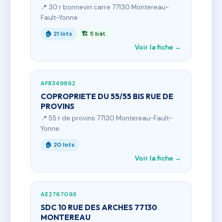
📍 30 r bonnevin carre 77130 Montereau-
Fault-Yonne
🏠 21 lots
🏗 5 bât.
Voir la fiche →
AF8349862
COPROPRIETE DU 55/55 BIS RUE DE
PROVINS
📍 55 r de provins 77130 Montereau-Fault-
Yonne
🏠 20 lots
Voir la fiche →
AE2767093
SDC 10 RUE DES ARCHES 77130
MONTEREAU