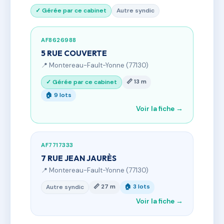
✓ Gérée par ce cabinet
Autre syndic
AF8626988
5 RUE COUVERTE
📍 Montereau-Fault-Yonne (77130)
📏 13 m
✓ Gérée par ce cabinet
🏠 9 lots
Voir la fiche →
AF7717333
7 RUE JEAN JAURÈS
📍 Montereau-Fault-Yonne (77130)
📏 27 m
🏠 3 lots
Autre syndic
Voir la fiche →