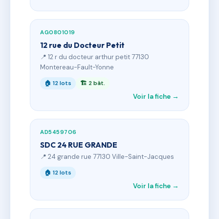
AG0801019
12 rue du Docteur Petit
📍 12 r du docteur arthur petit 77130
Montereau-Fault-Yonne
🏠 12 lots
🏗 2 bât.
Voir la fiche →
AD5459706
SDC 24 RUE GRANDE
📍 24 grande rue 77130 Ville-Saint-Jacques
🏠 12 lots
Voir la fiche →