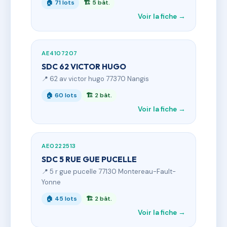
🏠 71 lots
🏗 5 bât.
Voir la fiche →
AE4107207
SDC 62 VICTOR HUGO
📍 62 av victor hugo 77370 Nangis
🏠 60 lots
🏗 2 bât.
Voir la fiche →
AE0222513
SDC 5 RUE GUE PUCELLE
📍 5 r gue pucelle 77130 Montereau-Fault-
Yonne
🏠 45 lots
🏗 2 bât.
Voir la fiche →