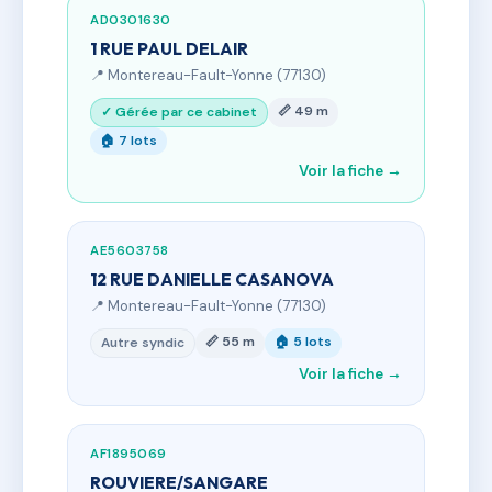
AD0301630
1 RUE PAUL DELAIR
📍 Montereau-Fault-Yonne (77130)
📏 49 m
✓ Gérée par ce cabinet
🏠 7 lots
Voir la fiche →
AE5603758
12 RUE DANIELLE CASANOVA
📍 Montereau-Fault-Yonne (77130)
📏 55 m
🏠 5 lots
Autre syndic
Voir la fiche →
AF1895069
ROUVIERE/SANGARE