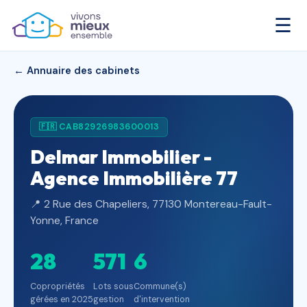
☰
← Annuaire des cabinets
🇫🇷 CAB82926983600013
Delmar Immobilier -
Agence Immobilière 77
📍 2 Rue des Chapeliers, 77130 Montereau-Fault-
Yonne, France
28
571
6
Copropriétés
Lots sous
Commune(s)
gérées en 2025
gestion
d'intervention