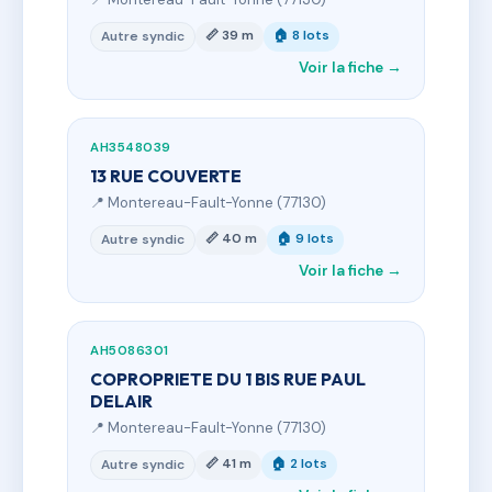
📏 39 m
🏠 8 lots
Autre syndic
Voir la fiche →
AH3548039
13 RUE COUVERTE
📍 Montereau-Fault-Yonne (77130)
📏 40 m
🏠 9 lots
Autre syndic
Voir la fiche →
AH5086301
COPROPRIETE DU 1 BIS RUE PAUL
DELAIR
📍 Montereau-Fault-Yonne (77130)
📏 41 m
🏠 2 lots
Autre syndic