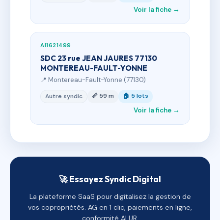
Voir la fiche →
AI1621499
SDC 23 rue JEAN JAURES 77130
MONTEREAU-FAULT-YONNE
📍 Montereau-Fault-Yonne (77130)
📏 59 m
🏠 5 lots
Autre syndic
Voir la fiche →
🚀 Essayez Syndic Digital
La plateforme SaaS pour digitalisez la gestion de
vos copropriétés. AG en 1 clic, paiements en ligne,
conformité ALUR.