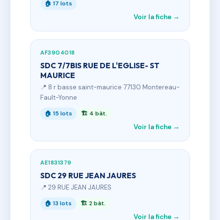
🏠 17 lots
Voir la fiche →
AF3904018
SDC 7/7BIS RUE DE L'EGLISE- ST
MAURICE
📍 8 r basse saint-maurice 77130 Montereau-
Fault-Yonne
🏠 15 lots
🏗 4 bât.
Voir la fiche →
AE1831379
SDC 29 RUE JEAN JAURES
📍 29 RUE JEAN JAURES
🏠 13 lots
🏗 2 bât.
Voir la fiche →