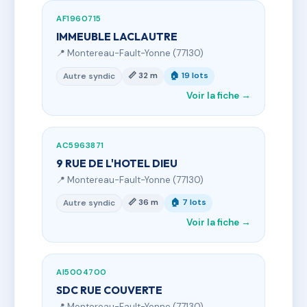
AF1960715
IMMEUBLE LACLAUTRE
📍 Montereau-Fault-Yonne (77130)
📏 32 m
🏠 19 lots
Autre syndic
Voir la fiche →
AC5963871
9 RUE DE L'HOTEL DIEU
📍 Montereau-Fault-Yonne (77130)
📏 36 m
🏠 7 lots
Autre syndic
Voir la fiche →
AI5004700
SDC RUE COUVERTE
📍 Montereau-Fault-Yonne (77130)