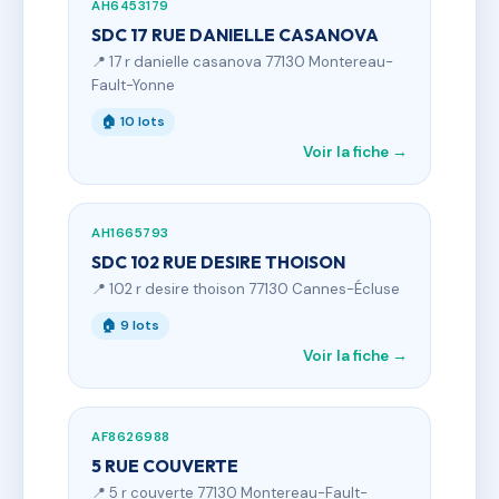
AH6453179
SDC 17 RUE DANIELLE CASANOVA
📍 17 r danielle casanova 77130 Montereau-
Fault-Yonne
🏠 10 lots
Voir la fiche →
AH1665793
SDC 102 RUE DESIRE THOISON
📍 102 r desire thoison 77130 Cannes-Écluse
🏠 9 lots
Voir la fiche →
AF8626988
5 RUE COUVERTE
📍 5 r couverte 77130 Montereau-Fault-