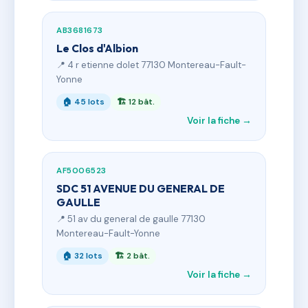
AB3681673
Le Clos d'Albion
📍 4 r etienne dolet 77130 Montereau-Fault-
Yonne
🏠 45 lots
🏗 12 bât.
Voir la fiche →
AF5006523
SDC 51 AVENUE DU GENERAL DE
GAULLE
📍 51 av du general de gaulle 77130
Montereau-Fault-Yonne
🏠 32 lots
🏗 2 bât.
Voir la fiche →