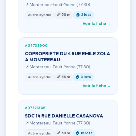
📍 Montereau-Fault-Yonne (77130)
📏 56 m
🏠 3 lots
Autre syndic
Voir la fiche →
AG7733900
COPROPRIETE DU 4 RUE EMILE ZOLA
A MONTEREAU
📍 Montereau-Fault-Yonne (77130)
📏 58 m
🏠 3 lots
Autre syndic
Voir la fiche →
AD7821366
SDC 14 RUE DANIELLE CASANOVA
📍 Montereau-Fault-Yonne (77130)
📏 58 m
🏠 15 lots
Autre syndic