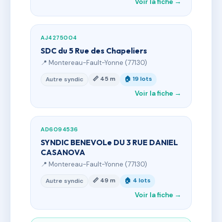
Voir la fiche →
AJ4275004
SDC du 5 Rue des Chapeliers
📍 Montereau-Fault-Yonne (77130)
📏 45 m
🏠 19 lots
Autre syndic
Voir la fiche →
AD6094536
SYNDIC BENEVOLe DU 3 RUE DANIEL
CASANOVA
📍 Montereau-Fault-Yonne (77130)
📏 49 m
🏠 4 lots
Autre syndic
Voir la fiche →