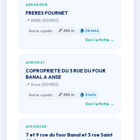
AB6494918
FRERES FOURNET
📍 ANSE (69480)
📏 286 m
🏠 24 lots
Autre syndic
Voir la fiche →
AH5111547
COPROPRIETE DU 3 RUE DU FOUR
BANAL A ANSE
📍 Anse (69480)
📏 286 m
🏠 3 lots
Autre syndic
Voir la fiche →
AF3415296
7 et 9 rue du four Banal et 3 rue Saint