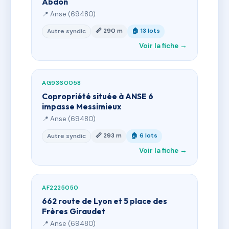
Abdon
📍 Anse (69480)
📏 290 m
🏠 13 lots
Autre syndic
Voir la fiche →
AG9360058
Copropriété située à ANSE 6
impasse Messimieux
📍 Anse (69480)
📏 293 m
🏠 6 lots
Autre syndic
Voir la fiche →
AF2225050
662 route de Lyon et 5 place des
Frères Giraudet
📍 Anse (69480)