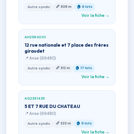
📏 308 m
🏠 6 lots
Autre syndic
Voir la fiche →
AH2584001
12 rue nationale et 7 place des frères
giraudet
📍 Anse (69480)
📏 312 m
🏠 17 lots
Autre syndic
Voir la fiche →
AG2351435
5 ET 7 RUE DU CHATEAU
📍 Anse (69480)
📏 323 m
🏠 9 lots
Autre syndic
Voir la fiche →