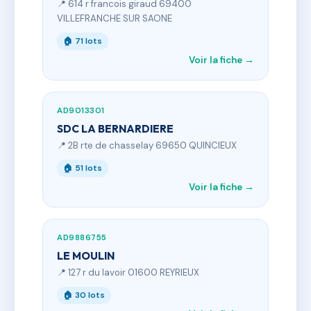
📍 614 r francois giraud 69400
VILLEFRANCHE SUR SAONE
🏠 71 lots
Voir la fiche →
AD9013301
SDC LA BERNARDIERE
📍 2B rte de chasselay 69650 QUINCIEUX
🏠 51 lots
Voir la fiche →
AD9886755
LE MOULIN
📍 127 r du lavoir 01600 REYRIEUX
🏠 30 lots