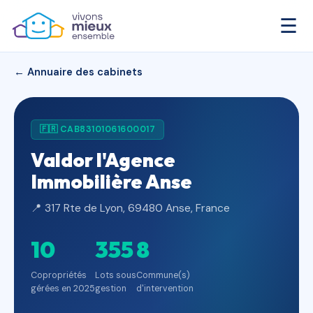
☰
← Annuaire des cabinets
🇫🇷 CAB83101061600017
Valdor l'Agence
Immobilière Anse
📍 317 Rte de Lyon, 69480 Anse, France
10
355
8
Copropriétés
Lots sous
Commune(s)
gérées en 2025
gestion
d'intervention