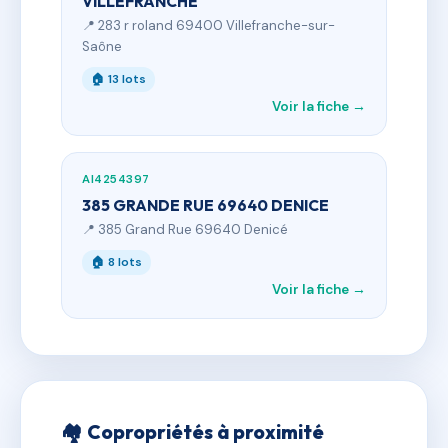
VILLEFRANCHE
📍 283 r roland 69400 Villefranche-sur-
Saône
🏠 13 lots
Voir la fiche →
AI4254397
385 GRANDE RUE 69640 DENICE
📍 385 Grand Rue 69640 Denicé
🏠 8 lots
Voir la fiche →
🏘 Copropriétés à proximité