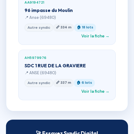
AA9194721
96 impasse du Moulin
📍 Anse (69480)
📏 334 m
🏠 18 lots
Autre syndic
Voir la fiche →
AH5979976
SDC 1 RUE DE LA GRAVIERE
📍 ANSE (69480)
📏 337 m
🏠 6 lots
Autre syndic
Voir la fiche →
🚀 Essayez Syndic Digital