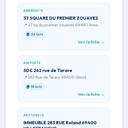
AB8931073
37 SQUARE DU PREMIER ZOUAVES
📍 37 sq du premier zouaves 69480 Anse
🏠 24 lots
Voir la fiche →
AI9713173
SDC 262 rue de Tarare
📍 262 Rue de Tarare 69400 Gleizé
🏠 16 lots
Voir la fiche →
AE2706372
IMMEUBLE 283 RUE Roland 69400