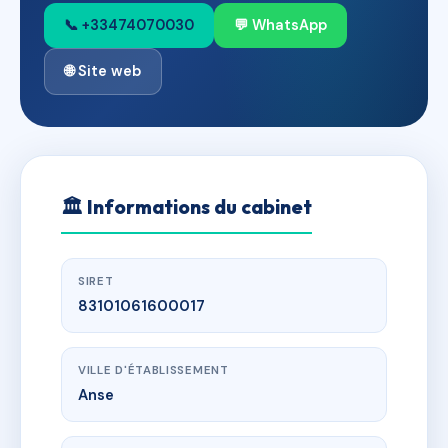
📞 +33474070030
💬 WhatsApp
🌐 Site web
🏛
Informations du cabinet
SIRET
83101061600017
VILLE D'ÉTABLISSEMENT
Anse