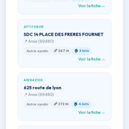
Voir la fiche →
AF7170905
SDC 14 PLACE DES FRERES FOURNET
📍 Anse (69480)
📏 247 m
🏠 3 lots
Autre syndic
Voir la fiche →
AI9942103
625 route de lyon
📍 Anse (69480)
📏 272 m
🏠 4 lots
Autre syndic
Voir la fiche →