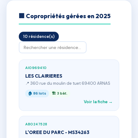
🏢 Copropriétés gérées en 2025
10 résidence(s)
AI0969410
LES CLAIRIERES
📍 360 rue du moulin de tuet 69400 ARNAS
🏠 86 lots
🏗 3 bât.
Voir la fiche →
AB0247528
L'OREE DU PARC - MS34263