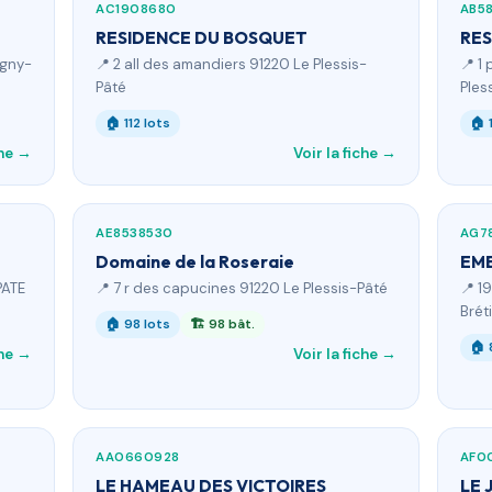
AC1908680
AB5
RESIDENCE DU BOSQUET
RES
igny-
📍 2 all des amandiers 91220 Le Plessis-
📍 1
Pâté
Ples
🏠 112 lots
🏠 
che →
Voir la fiche →
AE8538530
AG7
Domaine de la Roseraie
EME
PATE
📍 7 r des capucines 91220 Le Plessis-Pâté
📍 1
Brét
🏠 98 lots
🏗 98 bât.
🏠 
che →
Voir la fiche →
AA0660928
AF0
LE HAMEAU DES VICTOIRES
LE 