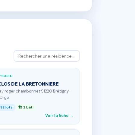
716630
CLOS DE LA BRETONNIERE
 av roger chambonnet 91220 Brétigny-
-Orge
132 lots
🏗 2 bât.
Voir la fiche →