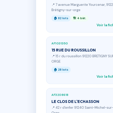
📍 7 avenue Marguerite Yourcenar, 912
Brétigny-sur-orge
🏠 82 lots
🏗 4 bât.
Voir la fi
AF1031350
15 RUE DU ROUSSILLON
📍 15 r du roussillon 91220 BRETIGNY SU
ORGE
🏠 28 lots
Voir la fi
AF3208618
LE CLOS DE L'ECHASSON
📍 42 r d'enfer 91240 Saint-Michel-sur
Orge