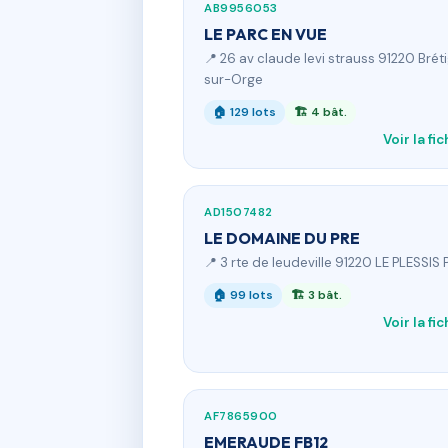
AB9956053
LE PARC EN VUE
📍 26 av claude levi strauss 91220 Brét
sur-Orge
🏠 129 lots
🏗 4 bât.
Voir la fi
AD1507482
LE DOMAINE DU PRE
📍 3 rte de leudeville 91220 LE PLESSIS 
🏠 99 lots
🏗 3 bât.
Voir la fi
AF7865900
EMERAUDE FB12