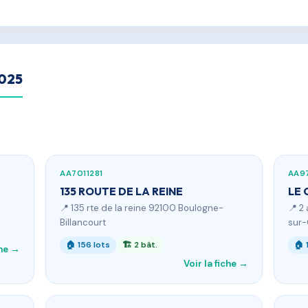
2025
AA7011281
AA9
135 ROUTE DE LA REINE
LE 
📍 135 rte de la reine 92100 Boulogne-
📍 2
Billancourt
sur
🏠 156 lots
🏗 2 bât.
🏠 
che →
Voir la fiche →