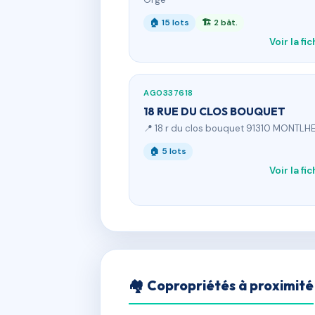
🏠 15 lots
🏗 2 bât.
Voir la fi
AG0337618
18 RUE DU CLOS BOUQUET
📍 18 r du clos bouquet 91310 MONTLH
🏠 5 lots
Voir la fi
🏘 Copropriétés à proximité