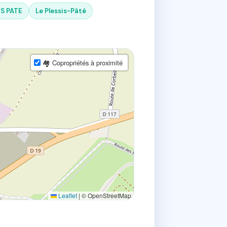
IS PATE
Le Plessis-Pâté
🏘 Copropriétés à proximité
Leaflet
|
© OpenStreetMap