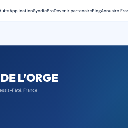
duits
Application
SyndicPro
Devenir partenaire
Blog
Annuaire Fra
 DE L’ORGE
lessis-Pâté, France