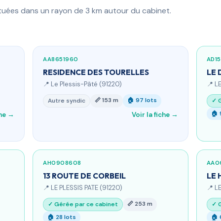
ituées dans un rayon de 3 km autour du cabinet.
AA8651960
AD1
RESIDENCE DES TOURELLES
LE 
📍 Le Plessis-Pâté (91220)
📍 L
📏 153 m
🏠 97 lots
Autre syndic
✓ 
🏠 
che →
Voir la fiche →
AH0908608
AA0
13 ROUTE DE CORBEIL
LE 
📍 LE PLESSIS PATE (91220)
📍 L
📏 253 m
✓ Gérée par ce cabinet
✓ 
🏠 28 lots
🏠 