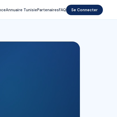
nce
Annuaire Tunisie
Partenaires
FAQ
Se Connecter