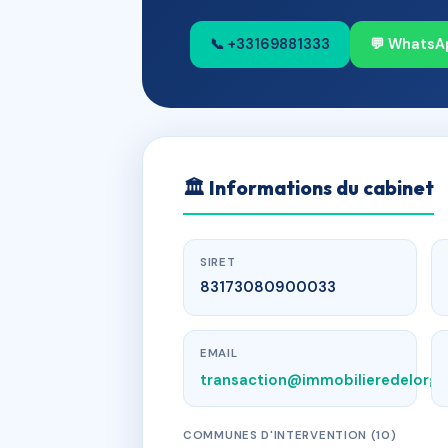
📞 +33169881333
💬 WhatsA
🏛
Informations du cabinet
SIRET
83173080900033
EMAIL
transaction@immobilieredelorg
COMMUNES D'INTERVENTION (10)