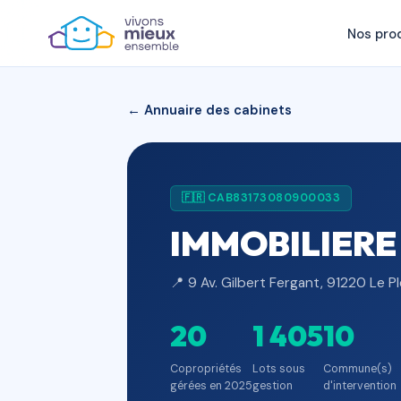
Nos pro
← Annuaire des cabinets
🇫🇷 CAB83173080900033
IMMOBILIERE
📍 9 Av. Gilbert Fergant, 91220 Le P
20
1 405
10
Copropriétés
Lots sous
Commune(s)
gérées en 2025
gestion
d'intervention