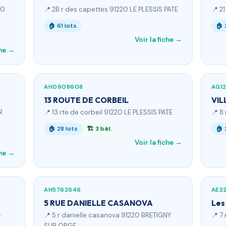
20
📍 2B r des capettes 91220 LE PLESSIS PATE
📍 2
🏠 61 lots
🏠 
Voir la fiche →
che →
AH0908608
AG1
13 ROUTE DE CORBEIL
VIL
R
📍 13 rte de corbeil 91220 LE PLESSIS PATE
📍 8
🏠 28 lots
🏗 3 bât.
🏠 
Voir la fiche →
che →
AH5762646
AE3
5 RUE DANIELLE CASANOVA
Les
-
📍 5 r danielle casanova 91220 BRETIGNY
📍 7
SUR ORGE