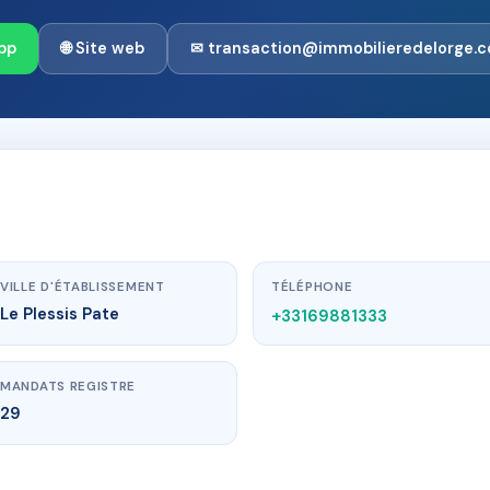
pp
🌐 Site web
✉ transaction@immobilieredelorge.
VILLE D'ÉTABLISSEMENT
TÉLÉPHONE
Le Plessis Pate
+33169881333
MANDATS REGISTRE
29
e.com