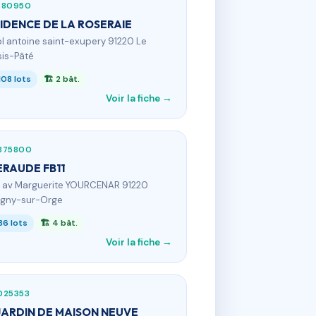
880950
IDENCE DE LA ROSERAIE
 pl antoine saint-exupery 91220 Le
sis-Pâté
108 lots
🏗 2 bât.
Voir la fiche →
875800
RAUDE FB11
9 av Marguerite YOURCENAR 91220
igny-sur-Orge
86 lots
🏗 4 bât.
Voir la fiche →
025353
JARDIN DE MAISON NEUVE