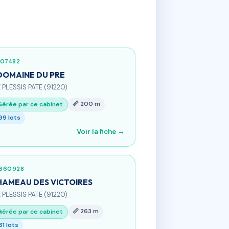
507482
DOMAINE DU PRE
E PLESSIS PATE (91220)
📏 200 m
Gérée par ce cabinet
99 lots
Voir la fiche →
660928
HAMEAU DES VICTOIRES
E PLESSIS PATE (91220)
📏 263 m
Gérée par ce cabinet
61 lots