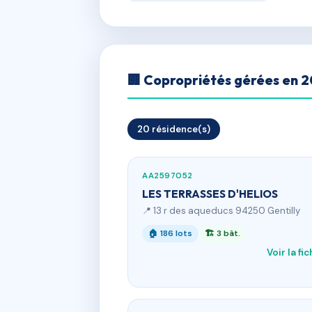
🏢 Copropriétés gérées en 
20 résidence(s)
AA2597052
LES TERRASSES D'HELIOS
📍 13 r des aqueducs 94250 Gentilly
🏠 186 lots
🏗 3 bât.
Voir la fi