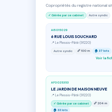
Copropriétés du registre national s
✓ Gérée par ce cabinet
Autre syndic
AI5015029
6 RUE LOUIS SOUCHARD
📍 Le Plessis-Pâté (91220)
📏 100 m
🏠 37 lots
Autre syndic
Voir la fi
AF0025353
LE JARDIN DE MAISON NEUVE
📍 Le Plessis-Pâté (91220)
📏 204 m
✓ Gérée par ce cabinet
🏠 33 lots