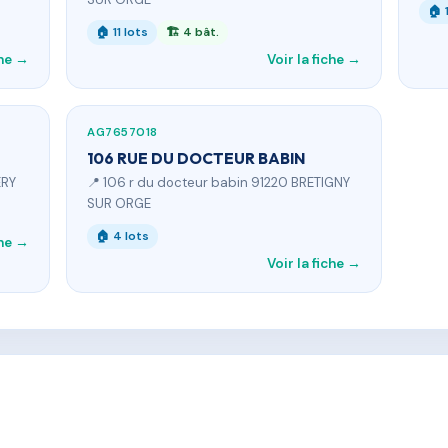
🏠 
🏠 11 lots
🏗 4 bât.
che →
Voir la fiche →
AG7657018
106 RUE DU DOCTEUR BABIN
ERY
📍 106 r du docteur babin 91220 BRETIGNY
SUR ORGE
🏠 4 lots
che →
Voir la fiche →