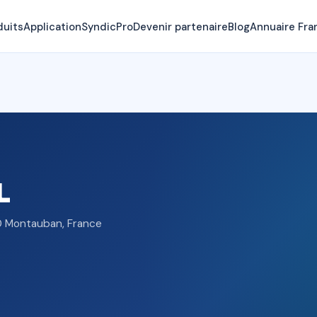
duits
Application
SyndicPro
Devenir partenaire
Blog
Annuaire Fra
L
0 Montauban, France