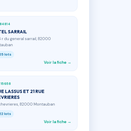
84814
EL SARRAIL
6 r du general sarrail, 82000
tauban
25 lots
Voir la fiche →
415658
UE LASSUS ET 21 RUE
VRIERES
 chevrieres, 82000 Montauban
22 lots
Voir la fiche →