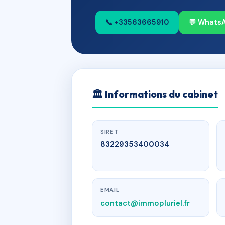
📞 +33563665910
💬 Whats
🏛
Informations du cabinet
SIRET
83229353400034
EMAIL
contact@immopluriel.fr