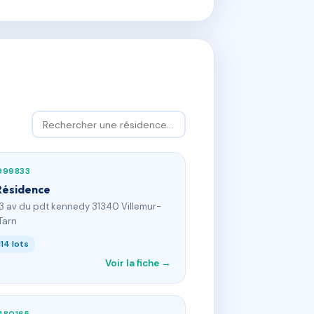
999833
Résidence
-3 av du pdt kennedy 31340 Villemur-
Tarn
114 lots
Voir la fiche →