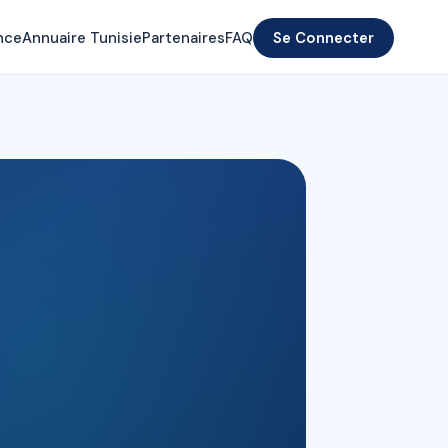
nce
Annuaire Tunisie
Partenaires
FAQ
Se Connecter