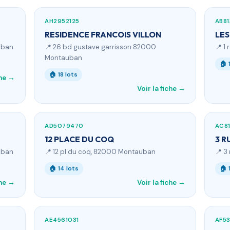
AH2952125
AB81
RESIDENCE FRANCOIS VILLON
LES
uban
📍 26 bd gustave garrisson 82000
📍 1
Montauban
🏠 
🏠 18 lots
che →
Voir la fiche →
AD5079470
AC81
12 PLACE DU COQ
3 R
uban
📍 12 pl du coq, 82000 Montauban
📍 3
🏠 14 lots
🏠 
che →
Voir la fiche →
AE4561031
AF5