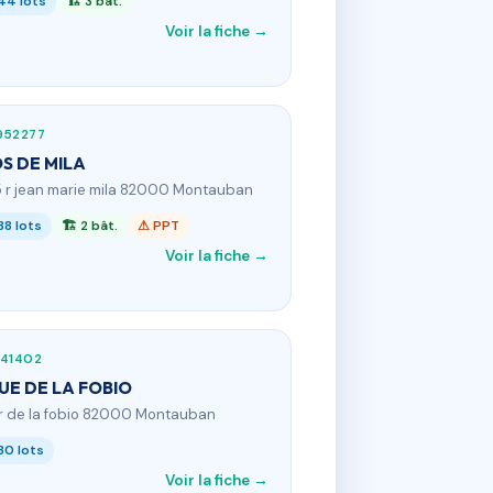
44 lots
🏗 3 bât.
Voir la fiche →
952277
S DE MILA
5 r jean marie mila 82000 Montauban
38 lots
🏗 2 bât.
⚠ PPT
Voir la fiche →
741402
RUE DE LA FOBIO
 r de la fobio 82000 Montauban
30 lots
Voir la fiche →