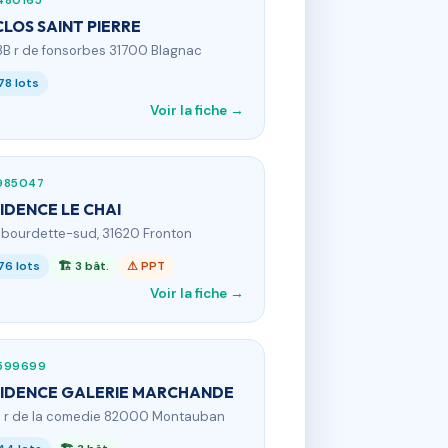
480165
CLOS SAINT PIERRE
3B r de fonsorbes 31700 Blagnac
78 lots
Voir la fiche →
985047
IDENCE LE CHAI
a bourdette-sud, 31620 Fronton
76 lots
🏗 3 bât.
⚠ PPT
Voir la fiche →
599699
IDENCE GALERIE MARCHANDE
0 r de la comedie 82000 Montauban