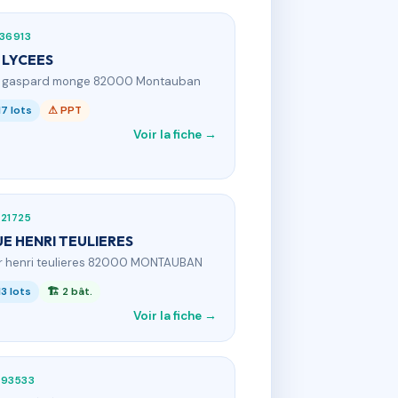
36913
 LYCEES
 r gaspard monge 82000 Montauban
17 lots
⚠ PPT
Voir la fiche →
21725
UE HENRI TEULIERES
 r henri teulieres 82000 MONTAUBAN
13 lots
🏗 2 bât.
Voir la fiche →
393533