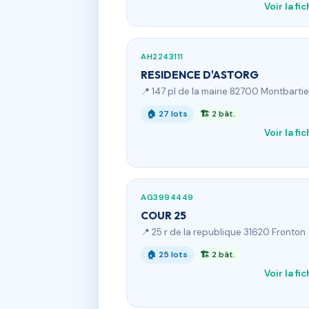
Voir la fi
AH2243111
RESIDENCE D'ASTORG
📍 147 pl de la mairie 82700 Montbartie
🏠 27 lots
🏗 2 bât.
Voir la fi
AG3994449
COUR 25
📍 25 r de la republique 31620 Fronton
🏠 25 lots
🏗 2 bât.
Voir la fi