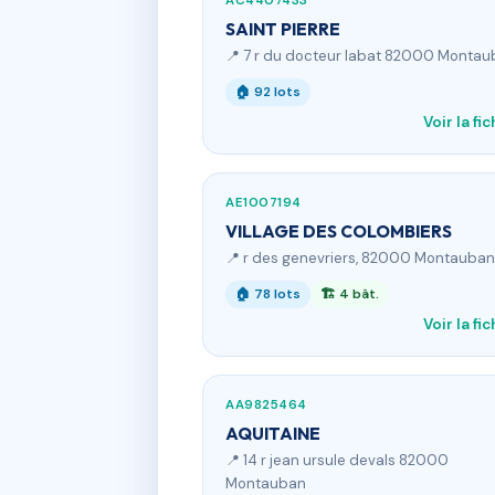
AC4407433
SAINT PIERRE
📍 7 r du docteur labat 82000 Monta
🏠 92 lots
Voir la fi
AE1007194
VILLAGE DES COLOMBIERS
📍 r des genevriers, 82000 Montauban
🏠 78 lots
🏗 4 bât.
Voir la fi
AA9825464
AQUITAINE
📍 14 r jean ursule devals 82000
Montauban