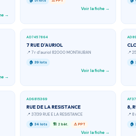
🏠 51 lots
⚠ PPT
🏠 
Voir la fiche →
che →
AD7457864
AD8
7 RUE D'AURIOL
CLO
📍 7 r d'auriol 82000 MONTAUBAN
📍 2
🏠 39 lots
🏠 
Voir la fiche →
che →
AD6815369
AF3
RUE DE LA RESISTANCE
8, 
📍 37/39 RUE E LA RESISTANCE
📍 8
🏠 34 lots
🏗 2 bât.
⚠ PPT
🏠 
Voir la fiche →