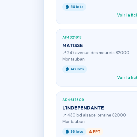
🏠 56 lots
Voir la fi
AF4321618
MATISSE
📍 247 avenue des mourets 82000
Montauban
🏠 40 lots
Voir la fi
AD4617809
L'INDEPENDANTE
📍 430 bd alsace lorraine 82000
Montauban
🏠 36 lots
⚠ PPT