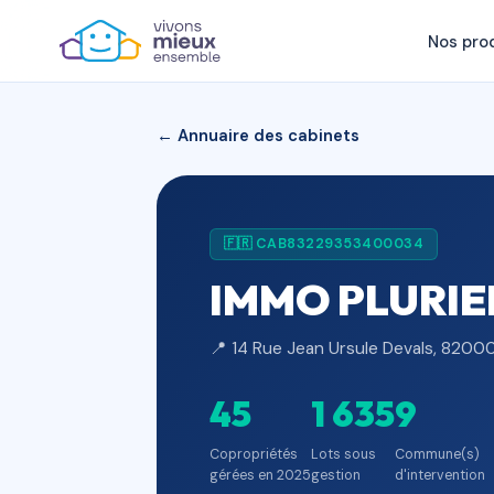
Nos pro
← Annuaire des cabinets
🇫🇷 CAB83229353400034
IMMO PLURIE
📍 14 Rue Jean Ursule Devals, 8200
45
1 635
9
Copropriétés
Lots sous
Commune(s)
gérées en 2025
gestion
d'intervention