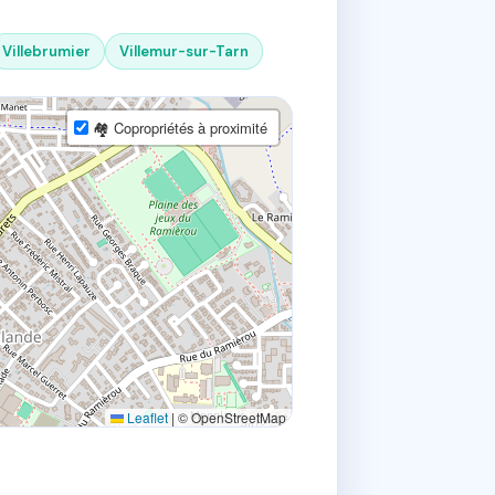
Villebrumier
Villemur-sur-Tarn
🏘 Copropriétés à proximité
Leaflet
|
© OpenStreetMap