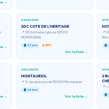
che →
AA9832395
AF19
SDC COTE DE L'HERITAGE
HOT
r
📍 135 bd hubert gouze 82000
📍 2
MONTAUBAN
Mon
🏠 27 lots
⚠ PPT
🏠 
che →
Voir la fiche →
AD5228390
AF5
MONTAURIOL
2 R
CHE
📍 3 r jacques portal 82000 Montauban
📍 r
🏠 24 lots
🏠 
che →
Voir la fiche →