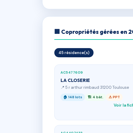
🏢 Copropriétés gérées en 
45 résidence(s)
AC5477609
LA CLOSERIE
📍 5 r arthur rimbaud 31200 Toulouse
🏠 148 lots
🏗 4 bât.
⚠ PPT
Voir la fi