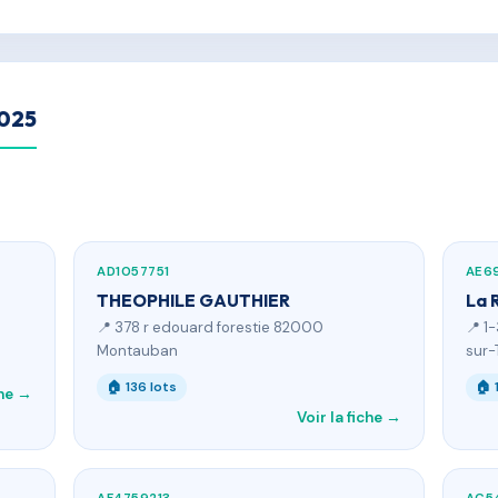
2025
AD1057751
AE6
THEOPHILE GAUTHIER
La 
📍 378 r edouard forestie 82000
📍 1
Montauban
sur-
🏠 136 lots
🏠 
che →
Voir la fiche →