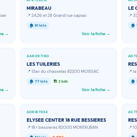
AF4759213
AC5
MIRABEAU
LE 
uban
📍 24,26 et 28 Grand rue sapiac
📍 3
🏠 91 lots
🏠 
che →
Voir la fiche →
AA6097190
AD7
LES TUILERIES
RES
📍 13av du chasselas 82200 MOISSAC
📍 l
🏠 77 lots
🏗 2 bât.
🏠 
che →
Voir la fiche →
AD6187934
AC7
ELYSEE CENTER 18 RUE BESSIERES
RES
📍 18 r bessieres 82000 MONTAUBAN
📍 1