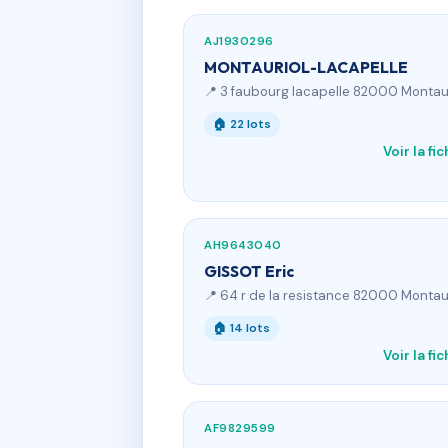
AJ1930296
MONTAURIOL-LACAPELLE
📍 3 faubourg lacapelle 82000 Monta
🏠 22 lots
Voir la fi
AH9643040
GISSOT Eric
📍 64 r de la resistance 82000 Monta
🏠 14 lots
Voir la fi
AF9829599