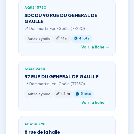
AG8245730
SDC DU 90 RUE DU GENERAL DE
GAULLE
📍 Dammartin-en-Goële (77230)
📏 41 m
🏠 4 lots
Autre syndic
Voir la fiche →
AG3812369
57 RUE DU GENERAL DE GAULLE
📍 Dammartin-en-Goële (77230)
📏 44 m
🏠 5 lots
Autre syndic
Voir la fiche →
AD4196226
8 rue de la halle