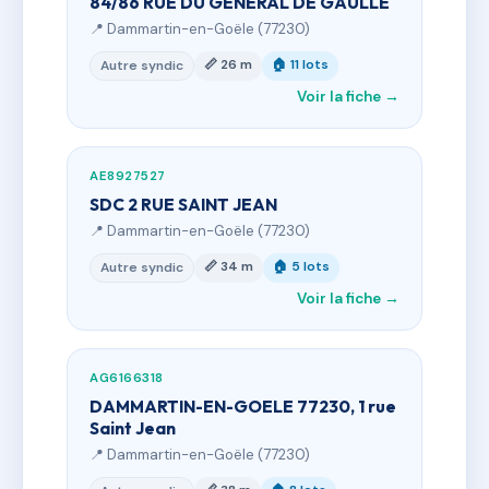
84/86 RUE DU GENERAL DE GAULLE
📍 Dammartin-en-Goële (77230)
📏 26 m
🏠 11 lots
Autre syndic
Voir la fiche →
AE8927527
SDC 2 RUE SAINT JEAN
📍 Dammartin-en-Goële (77230)
📏 34 m
🏠 5 lots
Autre syndic
Voir la fiche →
AG6166318
DAMMARTIN-EN-GOELE 77230, 1 rue
Saint Jean
📍 Dammartin-en-Goële (77230)