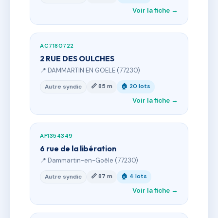
Voir la fiche →
AC7180722
2 RUE DES OULCHES
📍 DAMMARTIN EN GOELE (77230)
📏 85 m
🏠 20 lots
Autre syndic
Voir la fiche →
AF1354349
6 rue de la libération
📍 Dammartin-en-Goële (77230)
📏 87 m
🏠 4 lots
Autre syndic
Voir la fiche →