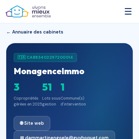
☰
← Annuaire des cabinets
🇫🇷 CAB83402297200014
Monagenceimmo
3
51
1
Copropriétés
Lots sous
Commune(s)
gérées en 2025
gestion
d'intervention
🌐 Site web
✉ dammartinengoele@guyhoquet.com