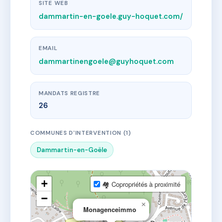
SITE WEB
dammartin-en-goele.guy-hoquet.com/
EMAIL
dammartinengoele@guyhoquet.com
MANDATS REGISTRE
26
COMMUNES D'INTERVENTION (1)
Dammartin-en-Goële
+
🏘 Copropriétés à proximité
−
×
Monagenceimmo