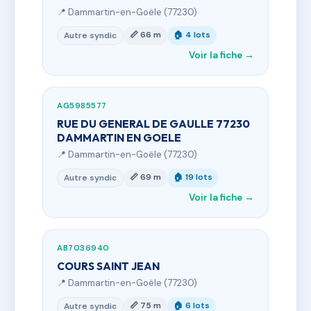
📍 Dammartin-en-Goële (77230)
📏 66 m
🏠 4 lots
Autre syndic
Voir la fiche →
AG5985577
RUE DU GENERAL DE GAULLE 77230
DAMMARTIN EN GOELE
📍 Dammartin-en-Goële (77230)
📏 69 m
🏠 19 lots
Autre syndic
Voir la fiche →
AB7036940
COURS SAINT JEAN
📍 Dammartin-en-Goële (77230)
📏 75 m
🏠 6 lots
Autre syndic