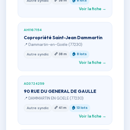
📏 38 m
🏠 8 lots
Autre syndic
Voir la fiche →
AH1167154
Copropriété Saint-Jean Dammartin
📍 Dammartin-en-Goële (77230)
📏 38 m
🏠 8 lots
Autre syndic
Voir la fiche →
AD3724259
90 RUE DU GENERAL DE GAULLE
📍 DAMMARTIN EN GOELE (77230)
📏 41 m
🏠 13 lots
Autre syndic
Voir la fiche →