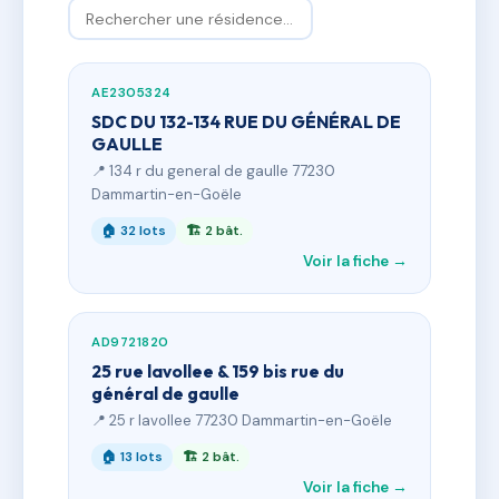
AE2305324
SDC DU 132-134 RUE DU GÉNÉRAL DE
GAULLE
📍 134 r du general de gaulle 77230
Dammartin-en-Goële
🏠 32 lots
🏗 2 bât.
Voir la fiche →
AD9721820
25 rue lavollee & 159 bis rue du
général de gaulle
📍 25 r lavollee 77230 Dammartin-en-Goële
🏠 13 lots
🏗 2 bât.
Voir la fiche →