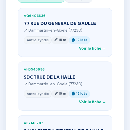
AG6403836
77 RUE DU GENERAL DE GAULLE
📍 Dammartin-en-Goële (77230)
📏 15 m
🏠 12 lots
Autre syndic
Voir la fiche →
AH5545686
SDC 1 RUE DE LA HALLE
📍 Dammartin-en-Goële (77230)
📏 16 m
🏠 12 lots
Autre syndic
Voir la fiche →
AB7143787