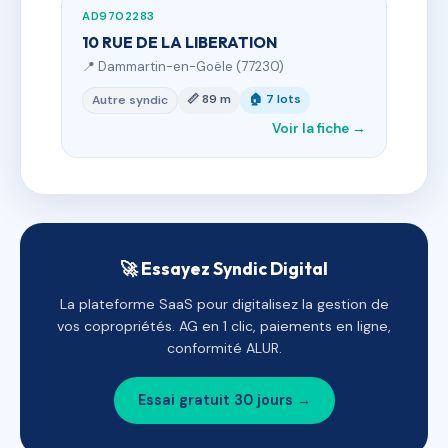
AD9702283
10 RUE DE LA LIBERATION
📍 Dammartin-en-Goële (77230)
📏 89 m
🏠 7 lots
Autre syndic
Voir la fiche →
🚀 Essayez Syndic Digital
La plateforme SaaS pour digitalisez la gestion de
vos copropriétés. AG en 1 clic, paiements en ligne,
conformité ALUR.
Essai gratuit 30 jours →