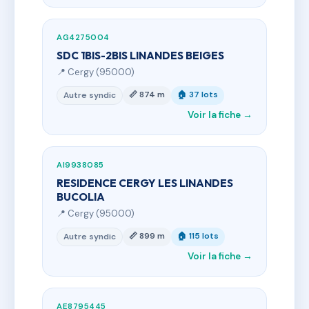
AG4275004
SDC 1BIS-2BIS LINANDES BEIGES
📍 Cergy (95000)
📏 874 m
🏠 37 lots
Autre syndic
Voir la fiche →
AI9938085
RESIDENCE CERGY LES LINANDES
BUCOLIA
📍 Cergy (95000)
📏 899 m
🏠 115 lots
Autre syndic
Voir la fiche →
AE8795445