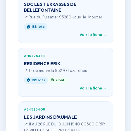
SDC LES TERRASSES DE
BELLEFONTAINE
📍 Rue du Puisatier 95280 Jouy-le-Moutier
🏠 188 lots
Voir la fiche →
AH5425483
RESIDENCE ERIK
📍 1 r de moanda 95270 Luzarches
🏠 169 lots
🏗 2 bât.
Voir la fiche →
AE4525408
LES JARDINS D'AUMALE
📍 11 AU 28 RUE DU 18 JUIN 1940 60560 ORRY
LA VILLE 60560 ORRY LA VILLE