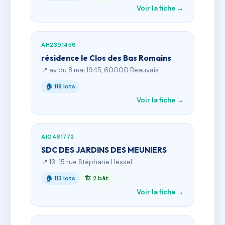
Voir la fiche →
AH2391456
résidence le Clos des Bas Romains
📍 av du 8 mai 1945, 60000 Beauvais
🏠 118 lots
Voir la fiche →
AI0461772
SDC DES JARDINS DES MEUNIERS
📍 13-15 rue Stéphane Hessel
🏠 113 lots
🏗 2 bât.
Voir la fiche →