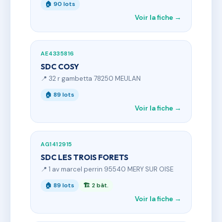
🏠 90 lots
Voir la fiche →
AE4335816
SDC COSY
📍 32 r gambetta 78250 MEULAN
🏠 89 lots
Voir la fiche →
AG1412915
SDC LES TROIS FORETS
📍 1 av marcel perrin 95540 MERY SUR OISE
🏠 89 lots
🏗 2 bât.
Voir la fiche →