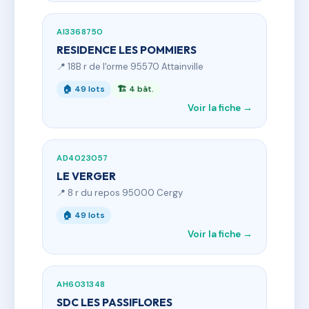
AI3368750
RESIDENCE LES POMMIERS
📍 18B r de l'orme 95570 Attainville
🏠 49 lots
🏗 4 bât.
Voir la fiche →
AD4023057
LE VERGER
📍 8 r du repos 95000 Cergy
🏠 49 lots
Voir la fiche →
AH6031348
SDC LES PASSIFLORES