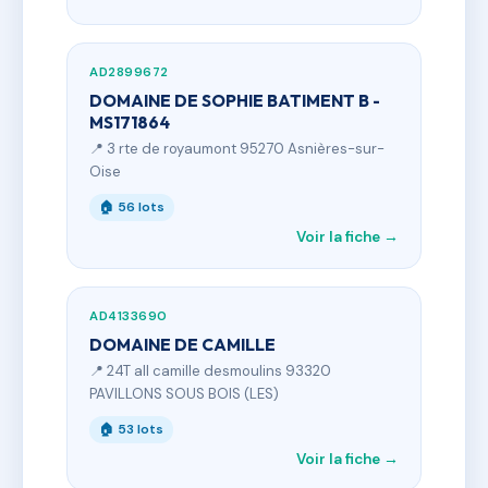
AD2899672
DOMAINE DE SOPHIE BATIMENT B -
MS171864
📍 3 rte de royaumont 95270 Asnières-sur-
Oise
🏠 56 lots
Voir la fiche →
AD4133690
DOMAINE DE CAMILLE
📍 24T all camille desmoulins 93320
PAVILLONS SOUS BOIS (LES)
🏠 53 lots
Voir la fiche →