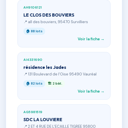
AH9106121
LE CLOS DES BOUVIERS
📍 all des bouviers, 95470 Survilliers
🏠 88 lots
Voir la fiche →
AI4331690
résidence les Jades
📍 131 Boulevard de l’Oise 95490 Vauréal
🏠 82 lots
🏗 2 bât.
Voir la fiche →
AG5981519
SDC LA LOUVIERE
📍 2 ET 4 RUE DE L'ECAILLE TIGREE 95800