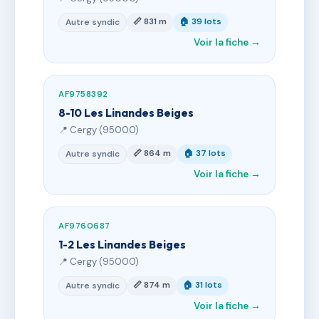
📏 831 m
🏠 39 lots
Autre syndic
Voir la fiche →
AF9758392
8-10 Les Linandes Beiges
📍 Cergy (95000)
📏 864 m
🏠 37 lots
Autre syndic
Voir la fiche →
AF9760687
1-2 Les Linandes Beiges
📍 Cergy (95000)
📏 874 m
🏠 31 lots
Autre syndic
Voir la fiche →