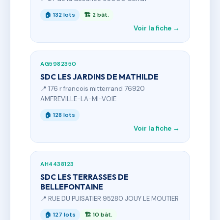
🏠 132 lots
🏗 2 bât.
Voir la fiche →
AG5982350
SDC LES JARDINS DE MATHILDE
📍 176 r francois mitterrand 76920
AMFREVILLE-LA-MI-VOIE
🏠 128 lots
Voir la fiche →
AH4438123
SDC LES TERRASSES DE
BELLEFONTAINE
📍 RUE DU PUISATIER 95280 JOUY LE MOUTIER
🏠 127 lots
🏗 10 bât.