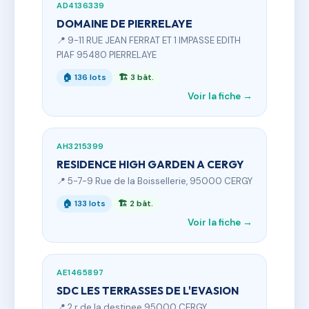
AD4136339
DOMAINE DE PIERRELAYE
📍 9-11 RUE JEAN FERRAT ET 1 IMPASSE EDITH
PIAF 95480 PIERRELAYE
🏠 136 lots
🏗 3 bât.
Voir la fiche →
AH3215399
RESIDENCE HIGH GARDEN A CERGY
📍 5-7-9 Rue de la Boissellerie, 95000 CERGY
🏠 133 lots
🏗 2 bât.
Voir la fiche →
AE1465897
SDC LES TERRASSES DE L'EVASION
📍 2 r de la destinee 95000 CERGY