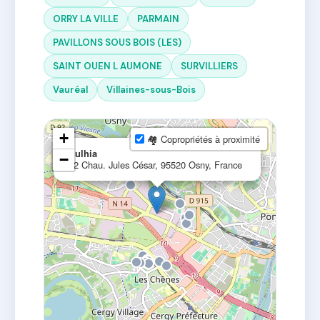
ORRY LA VILLE
PARMAIN
PAVILLONS SOUS BOIS (LES)
SAINT OUEN L AUMONE
SURVILLIERS
Vauréal
Villaines-sous-Bois
+
🏘 Copropriétés à proximité
×
Eulhia
−
12 Chau. Jules César, 95520 Osny, France