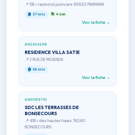
📍 5B r raymond poincare 95620 PARMAIN
🏠 37 lots
🏗 4 bât.
Voir la fiche →
AH2424208
RESIDENCE VILLA SATIE
📍 2 RUE DE MOANDA
🏠 36 lots
Voir la fiche →
AG0053710
SDC LES TERRASSES DE
BONSECOURS
📍 41B r des hautes haies 76240
BONSECOURS