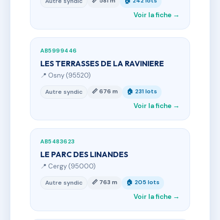
📏 581 m
🏠 242 lots
Autre syndic
Voir la fiche →
AB5999446
LES TERRASSES DE LA RAVINIERE
📍 Osny (95520)
📏 676 m
🏠 231 lots
Autre syndic
Voir la fiche →
AB5483623
LE PARC DES LINANDES
📍 Cergy (95000)
📏 763 m
🏠 205 lots
Autre syndic
Voir la fiche →