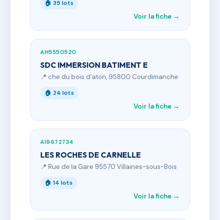
🏠 35 lots
Voir la fiche →
AH5550520
SDC IMMERSION BATIMENT E
📍 che du bois d'aton, 95800 Courdimanche
🏠 24 lots
Voir la fiche →
AI9672734
LES ROCHES DE CARNELLE
📍 Rue de la Gare 95570 Villaines-sous-Bois
🏠 14 lots
Voir la fiche →