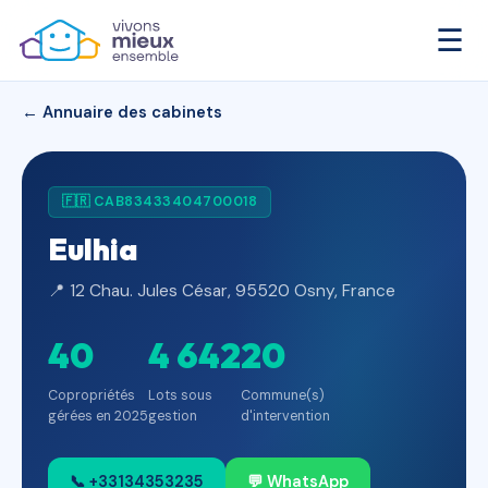
☰
← Annuaire des cabinets
🇫🇷 CAB83433404700018
Eulhia
📍 12 Chau. Jules César, 95520 Osny, France
40
4 642
20
Copropriétés
Lots sous
Commune(s)
gérées en 2025
gestion
d'intervention
📞 +33134353235
💬 WhatsApp