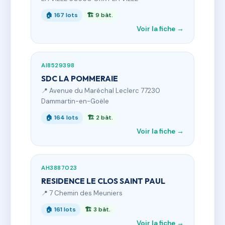
🏠 167 lots
🏗 9 bât.
Voir la fiche →
AI8529398
SDC LA POMMERAIE
📍 Avenue du Maréchal Leclerc 77230
Dammartin-en-Goële
🏠 164 lots
🏗 2 bât.
Voir la fiche →
AH3887023
RESIDENCE LE CLOS SAINT PAUL
📍 7 Chemin des Meuniers
🏠 161 lots
🏗 3 bât.
Voir la fiche →