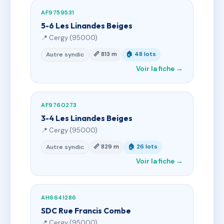
AF9759531
5-6 Les Linandes Beiges
📍 Cergy (95000)
📏 813 m
🏠 48 lots
Autre syndic
Voir la fiche →
AF9760273
3-4 Les Linandes Beiges
📍 Cergy (95000)
📏 829 m
🏠 26 lots
Autre syndic
Voir la fiche →
AH6641286
SDC Rue Francis Combe
📍 Cergy (95000)