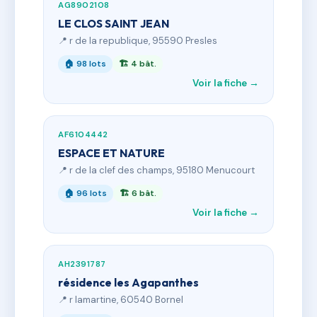
AG8902108
LE CLOS SAINT JEAN
📍 r de la republique, 95590 Presles
🏠 98 lots
🏗 4 bât.
Voir la fiche →
AF6104442
ESPACE ET NATURE
📍 r de la clef des champs, 95180 Menucourt
🏠 96 lots
🏗 6 bât.
Voir la fiche →
AH2391787
résidence les Agapanthes
📍 r lamartine, 60540 Bornel