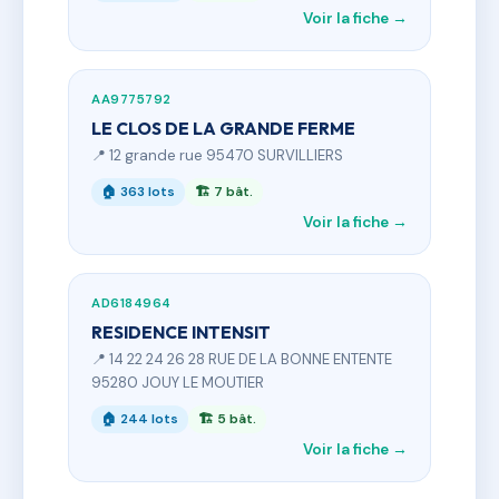
Voir la fiche →
AA9775792
LE CLOS DE LA GRANDE FERME
📍 12 grande rue 95470 SURVILLIERS
🏠 363 lots
🏗 7 bât.
Voir la fiche →
AD6184964
RESIDENCE INTENSIT
📍 14 22 24 26 28 RUE DE LA BONNE ENTENTE
95280 JOUY LE MOUTIER
🏠 244 lots
🏗 5 bât.
Voir la fiche →