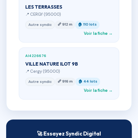
LES TERRASSES
📍 CERGY (95000)
📏 912 m
🏠 110 lots
Autre syndic
Voir la fiche →
AI4226676
VILLE NATURE ILOT 9B
📍 Cergy (95000)
📏 916 m
🏠 44 lots
Autre syndic
Voir la fiche →
🚀 Essayez Syndic Digital