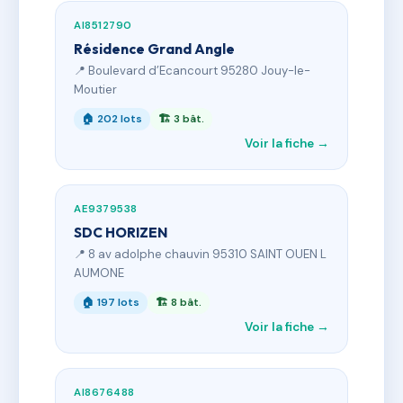
AI8512790
Résidence Grand Angle
📍 Boulevard d’Ecancourt 95280 Jouy-le-
Moutier
🏠 202 lots
🏗 3 bât.
Voir la fiche →
AE9379538
SDC HORIZEN
📍 8 av adolphe chauvin 95310 SAINT OUEN L
AUMONE
🏠 197 lots
🏗 8 bât.
Voir la fiche →
AI8676488