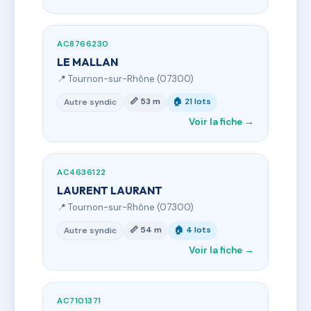
AC8766230
LE MALLAN
📍 Tournon-sur-Rhône (07300)
📏 53 m
🏠 21 lots
Autre syndic
Voir la fiche →
AC4636122
LAURENT LAURANT
📍 Tournon-sur-Rhône (07300)
📏 54 m
🏠 4 lots
Autre syndic
Voir la fiche →
AC7101371