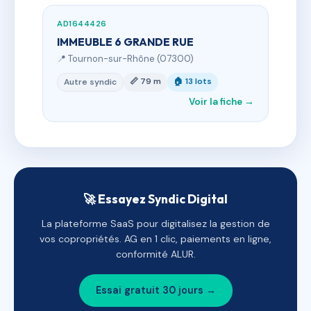
AD1644426
IMMEUBLE 6 GRANDE RUE
📍 Tournon-sur-Rhône (07300)
📏 79 m
🏠 13 lots
Autre syndic
Voir la fiche →
🚀 Essayez Syndic Digital
La plateforme SaaS pour digitalisez la gestion de
vos copropriétés. AG en 1 clic, paiements en ligne,
conformité ALUR.
Essai gratuit 30 jours →