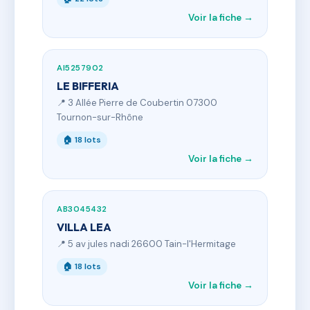
Voir la fiche →
AI5257902
LE BIFFERIA
📍 3 Allée Pierre de Coubertin 07300
Tournon-sur-Rhône
🏠 18 lots
Voir la fiche →
AB3045432
VILLA LEA
📍 5 av jules nadi 26600 Tain-l'Hermitage
🏠 18 lots
Voir la fiche →