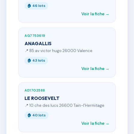
🏠 46 lots
Voir la fiche →
AG7753619
ANAGALLIS
📍 85 av victor hugo 26000 Valence
🏠 43 lots
Voir la fiche →
AD1702588
LE ROOSEVELT
📍 10 che des lucs 26600 Tain-l'Hermitage
🏠 40 lots
Voir la fiche →