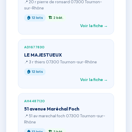
📍 20 r pierre de ronsard 07300 Tournon-
sur-Rhône
🏠 12 lots
🏗 2 bât.
Voir la fiche →
AD1677830
LE MAJESTUEUX
📍 3 r thiers 07300 Tournon-sur-Rhône
🏠 12 lots
Voir la fiche →
AH4487120
51 avenue Maréchal Foch
📍 51 av marechal foch 07300 Tournon-sur-
Rhône
🏠 12 lots
🏗 2 bât.