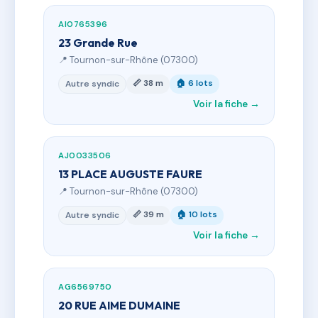
AI0765396
23 Grande Rue
📍 Tournon-sur-Rhône (07300)
📏 38 m
🏠 6 lots
Autre syndic
Voir la fiche →
AJ0033506
13 PLACE AUGUSTE FAURE
📍 Tournon-sur-Rhône (07300)
📏 39 m
🏠 10 lots
Autre syndic
Voir la fiche →
AG6569750
20 RUE AIME DUMAINE