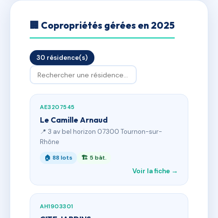
🏢 Copropriétés gérées en 2025
30 résidence(s)
AE3207545
Le Camille Arnaud
📍 3 av bel horizon 07300 Tournon-sur-
Rhône
🏠 88 lots
🏗 5 bât.
Voir la fiche →
AH1903301