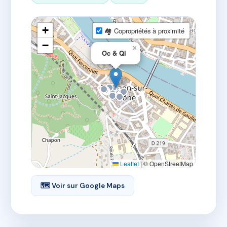
+
🏘 Copropriétés à proximité
−
×
Oc & Ql
Leaflet
|
© OpenStreetMap
🗺 Voir sur Google Maps