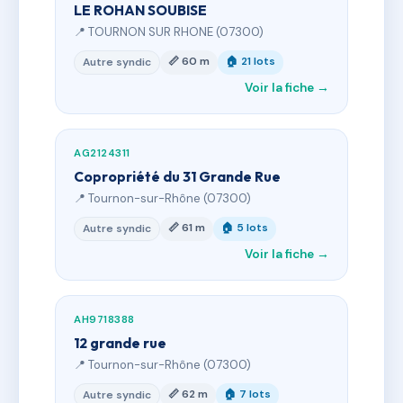
LE ROHAN SOUBISE
📍 TOURNON SUR RHONE (07300)
📏 60 m
🏠 21 lots
Autre syndic
Voir la fiche →
AG2124311
Copropriété du 31 Grande Rue
📍 Tournon-sur-Rhône (07300)
📏 61 m
🏠 5 lots
Autre syndic
Voir la fiche →
AH9718388
12 grande rue
📍 Tournon-sur-Rhône (07300)
📏 62 m
🏠 7 lots
Autre syndic