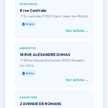
AF4534640
8 rue Centrale
📍 8 r centrale 07300 Saint-Jean-de-Muzols
🏠 9 lots
Voir la fiche →
AI6638720
18 RUE ALEXANDRE DUMAS
📍 18 Rue Alexandre Dumas 26100 Romans-
sur-Isère
🏠 8 lots
Voir la fiche →
AA9397365
2 AVENUE DE ROMANS