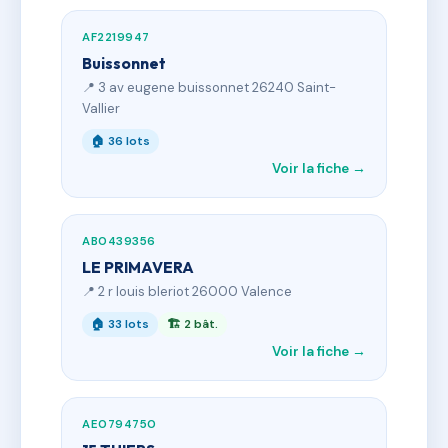
AF2219947
Buissonnet
📍 3 av eugene buissonnet 26240 Saint-
Vallier
🏠 36 lots
Voir la fiche →
AB0439356
LE PRIMAVERA
📍 2 r louis bleriot 26000 Valence
🏠 33 lots
🏗 2 bât.
Voir la fiche →
AE0794750