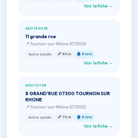
Voir la fiche →
AE0784025
11 grande rue
📍 Tournon-sur-Rhône (07300)
📏 63 m
🏠 8 lots
Autre syndic
Voir la fiche →
AH0721738
8 GRAND'RUE 07300 TOURNON SUR
RHONE
📍 Tournon-sur-Rhône (07300)
📏 73 m
🏠 8 lots
Autre syndic
Voir la fiche →