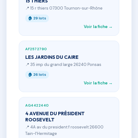
15 THIERS
📍 15 r thiers 07300 Tournon-sur-Rhône
🏠 29 lots
Voir la fiche →
AF2572790
LES JARDINS DU CAIRE
📍 35 imp du grand large 26240 Ponsas
🏠 26 lots
Voir la fiche →
AG4422440
4 AVENUE DU PRÉSIDENT
ROOSEVELT
📍 4A av du president f roosevelt 26600
Tain-l'Hermitage