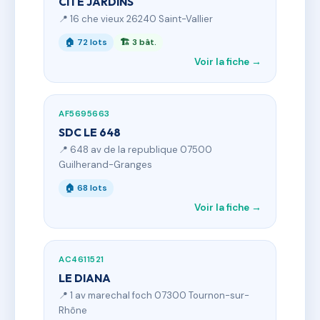
CITE JARDINS
📍 16 che vieux 26240 Saint-Vallier
🏠 72 lots
🏗 3 bât.
Voir la fiche →
AF5695663
SDC LE 648
📍 648 av de la republique 07500
Guilherand-Granges
🏠 68 lots
Voir la fiche →
AC4611521
LE DIANA
📍 1 av marechal foch 07300 Tournon-sur-
Rhône