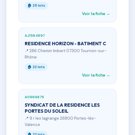
🏠 25 lots
Voir la fiche →
AJ1564897
RESIDENCE HORIZON - BATIMENT C
📍 286 Chemin Imbert 07300 Tournon-sur-
Rhône
🏠 22 lots
Voir la fiche →
AI1996875
SYNDICAT DE LA RESIDENCE LES
PORTES DU SOLEIL
📍 9 r leo lagrange 26800 Portes-lès-
Valence
🏠 22 lots