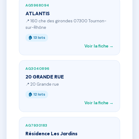
AG5968094
ATLANTIS
📍 160 che des girondes 07300 Tournon-
sur-Rhône
🏠 13 lots
Voir la fiche →
AG3040896
20 GRANDE RUE
📍 20 Grande rue
🏠 12 lots
Voir la fiche →
AG7930183
Résidence Les Jardins