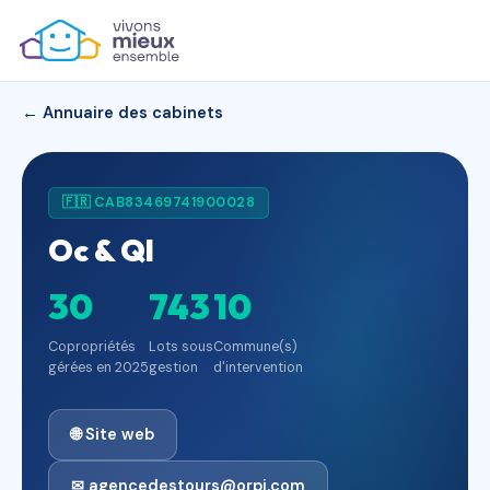
← Annuaire des cabinets
🇫🇷 CAB83469741900028
Oc & Ql
30
743
10
Copropriétés
Lots sous
Commune(s)
gérées en 2025
gestion
d'intervention
🌐 Site web
✉ agencedestours@orpi.com