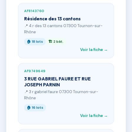
AF8143760
Résidence des 13 cantons
📍 4 r des 13 cantons 07300 Tournon-sur-
Rhône
🏠 18 lots
🏗 2 bât.
Voir la fiche →
AF9749649
3 RUE GABRIEL FAURE ET RUE
JOSEPH PARNIN
📍 3 r gabriel faure 07300 Tournon-sur-
Rhône
🏠 16 lots
Voir la fiche →