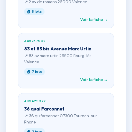
📍 2 av de romans 26000 Valence
🏠 8 lots
Voir la fiche →
AA5257902
83 et 83 bis Avenue Marc Urtin
📍 83 av marc urtin 26500 Bourg-lès-
Valence
🏠 7 lots
Voir la fiche →
AH5429022
36 quai Farconnet
📍 36 qu farconnet 07300 Tournon-sur-
Rhône
🏠 7 lots