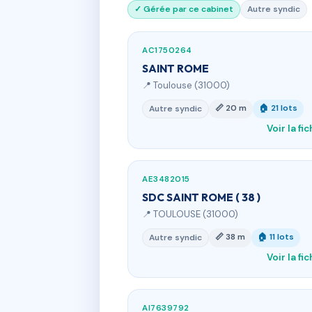
✓ Gérée par ce cabinet
Autre syndic
AC1750264
SAINT ROME
📍 Toulouse (31000)
📏 20 m
🏠 21 lots
Autre syndic
Voir la fi
AE3482015
SDC SAINT ROME ( 38 )
📍 TOULOUSE (31000)
📏 38 m
🏠 11 lots
Autre syndic
Voir la fi
AI7639792