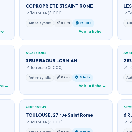
COPROPRIETE 31 SAINT ROME
LES
📍 Toulouse (31000)
📍 T
📏 55 m
🏠 16 lots
Autre syndic
Aut
che →
Voir la fiche →
AC2431054
AA4
3 RUE BAOUR LORMIAN
2 R
📍 Toulouse (31000)
📍 T
📏 62 m
🏠 5 lots
Autre syndic
Aut
che →
Voir la fiche →
AF8549842
AF21
TOULOUSE, 27 rue Saint Rome
6 R
📍 Toulouse (31000)
📍 T
📏 68 m
🏠 9 lots