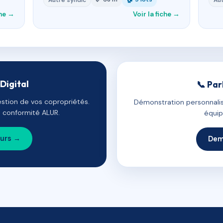
Autre syndic
Aut
che →
Voir la fiche →
Digital
📞 Par
estion de vos copropriétés.
Démonstration personnalis
e, conformité ALUR.
équip
ours →
Dem