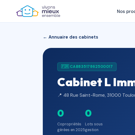
Nos pro
← Annuaire des cabinets
🇫🇷 CAB83517862500017
Cabinet L Im
📍 48 Rue Saint-Rome, 31000 Toulo
0
0
Copropriétés
Lots sous
gérées en 2025
gestion