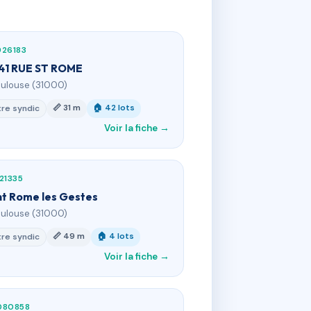
926183
41 RUE ST ROME
oulouse (31000)
📏 31 m
🏠 42 lots
re syndic
Voir la fiche →
21335
nt Rome les Gestes
oulouse (31000)
📏 49 m
🏠 4 lots
re syndic
Voir la fiche →
080858