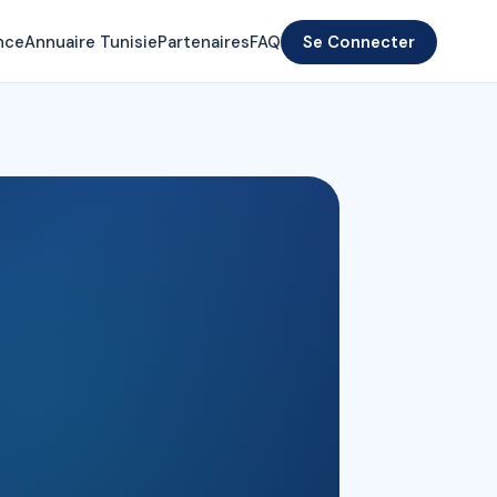
nce
Annuaire Tunisie
Partenaires
FAQ
Se Connecter