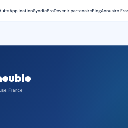
duits
Application
SyndicPro
Devenir partenaire
Blog
Annuaire Fra
meuble
use, France