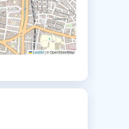
Leaflet
|
© OpenStreetMap