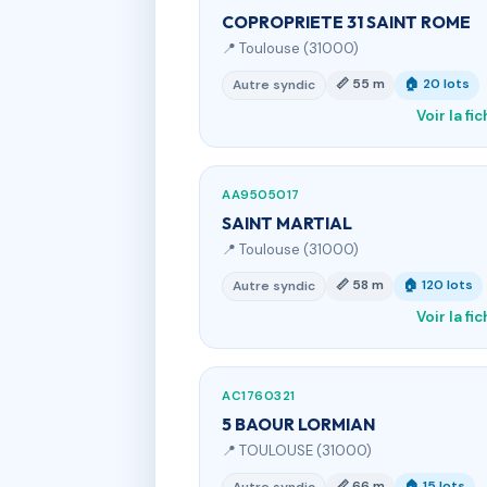
COPROPRIETE 31 SAINT ROME
📍 Toulouse (31000)
📏 55 m
🏠 20 lots
Autre syndic
Voir la fi
AA9505017
SAINT MARTIAL
📍 Toulouse (31000)
📏 58 m
🏠 120 lots
Autre syndic
Voir la fi
AC1760321
5 BAOUR LORMIAN
📍 TOULOUSE (31000)
📏 66 m
🏠 15 lots