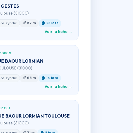
 GESTES
oulouse (31000)
📏 57 m
🏠 28 lots
re syndic
Voir la fiche →
116869
UE BAOUR LORMIAN
OULOUSE (31000)
📏 65 m
🏠 14 lots
re syndic
Voir la fiche →
85031
UE BAOUR LORMIAN TOULOUSE
oulouse (31000)
📏 71 m
🏠 8 lots