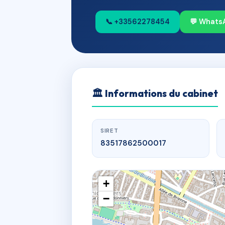
📞 +33562278454
💬 Whats
🏛
Informations du cabinet
SIRET
83517862500017
+
−