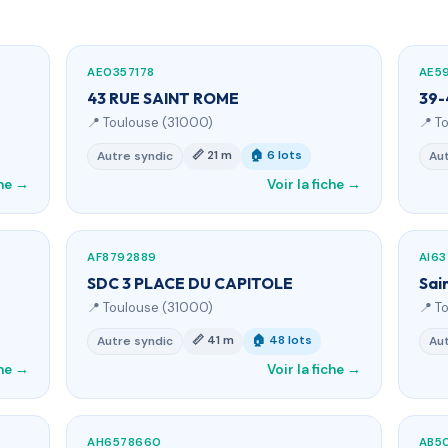
AE0357178
AE5
43 RUE SAINT ROME
39-
📍 Toulouse (31000)
📍 T
📏 21 m
🏠 6 lots
Autre syndic
Aut
che →
Voir la fiche →
AF8792889
AI63
SDC 3 PLACE DU CAPITOLE
Sai
📍 Toulouse (31000)
📍 T
📏 41 m
🏠 48 lots
Autre syndic
Aut
che →
Voir la fiche →
AH6578660
AB5