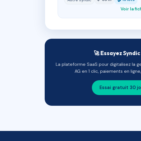
Autre syndic
Voir la fi
🚀 Essayez Syndic 
La plateforme SaaS pour digitalisez la g
AG en 1 clic, paiements en lign
Essai gratuit 30 j