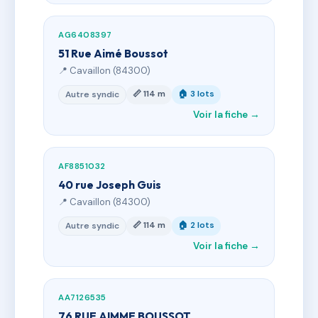
AG6408397
51 Rue Aimé Boussot
📍 Cavaillon (84300)
📏 114 m
🏠 3 lots
Autre syndic
Voir la fiche →
AF8851032
40 rue Joseph Guis
📍 Cavaillon (84300)
📏 114 m
🏠 2 lots
Autre syndic
Voir la fiche →
AA7126535
76 RUE AIMME BOUSSOT