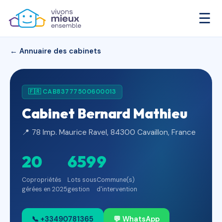
☰
← Annuaire des cabinets
🇫🇷 CAB83777500600013
Cabinet Bernard Mathieu
📍 78 Imp. Maurice Ravel, 84300 Cavaillon, France
20
659
9
Copropriétés
Lots sous
Commune(s)
gérées en 2025
gestion
d'intervention
📞 +33490781365
💬 WhatsApp