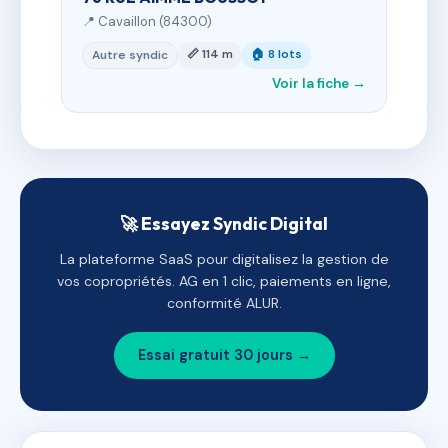
📍 Cavaillon (84300)
📏 114 m
🏠 8 lots
Autre syndic
Voir la fiche →
🚀 Essayez Syndic Digital
La plateforme SaaS pour digitalisez la gestion de
vos copropriétés. AG en 1 clic, paiements en ligne,
conformité ALUR.
Essai gratuit 30 jours →