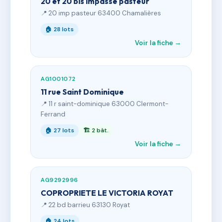
20 et 20 bis impasse pasteur
📍 20 imp pasteur 63400 Chamalières
🏠 28 lots
Voir la fiche →
AG1001072
11 rue Saint Dominique
📍 11 r saint-dominique 63000 Clermont-
Ferrand
🏠 27 lots
🏗 2 bât.
Voir la fiche →
AG9292996
COPROPRIETE LE VICTORIA ROYAT
📍 22 bd barrieu 63130 Royat
🏠 24 lots