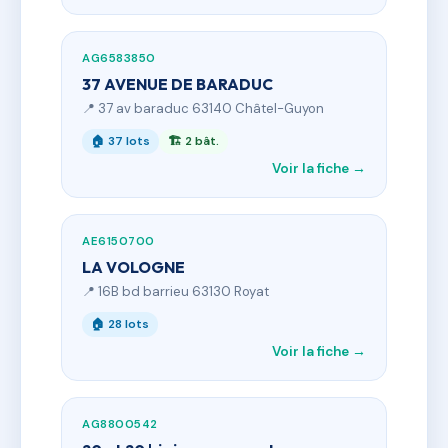
AG6583850
37 AVENUE DE BARADUC
📍 37 av baraduc 63140 Châtel-Guyon
🏠 37 lots
🏗 2 bât.
Voir la fiche →
AE6150700
LA VOLOGNE
📍 16B bd barrieu 63130 Royat
🏠 28 lots
Voir la fiche →
AG8800542