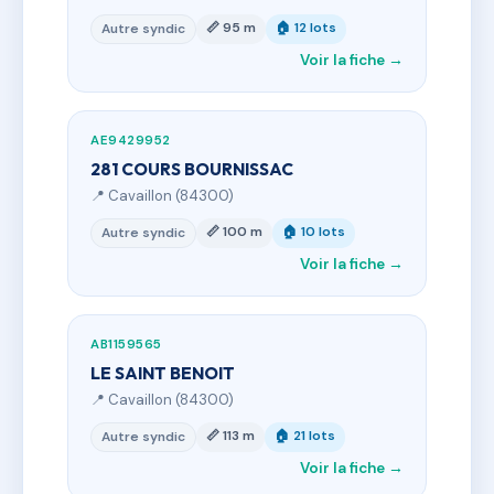
📏 95 m
🏠 12 lots
Autre syndic
Voir la fiche →
AE9429952
281 COURS BOURNISSAC
📍 Cavaillon (84300)
📏 100 m
🏠 10 lots
Autre syndic
Voir la fiche →
AB1159565
LE SAINT BENOIT
📍 Cavaillon (84300)
📏 113 m
🏠 21 lots
Autre syndic
Voir la fiche →