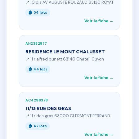
📍 10 bis AV AUGUSTE ROUZAUD 63130 ROYAT
🏠 54 lots
Voir la fiche →
AH2382877
RESIDENCE LE MONT CHALUSSET
📍 11 r alfred punett 63140 Châtel-Guyon
🏠 44 lots
Voir la fiche →
AC4298378
11/13 RUE DES GRAS
📍 11 r des gras 63000 CLERMONT FERRAND
🏠 42 lots
Voir la fiche →