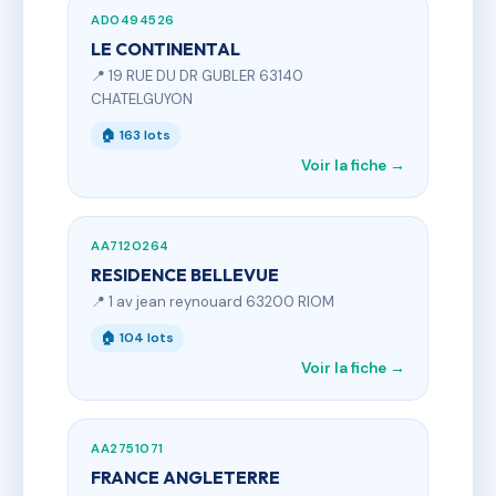
AD0494526
LE CONTINENTAL
📍 19 RUE DU DR GUBLER 63140
CHATELGUYON
🏠 163 lots
Voir la fiche →
AA7120264
RESIDENCE BELLEVUE
📍 1 av jean reynouard 63200 RIOM
🏠 104 lots
Voir la fiche →
AA2751071
FRANCE ANGLETERRE