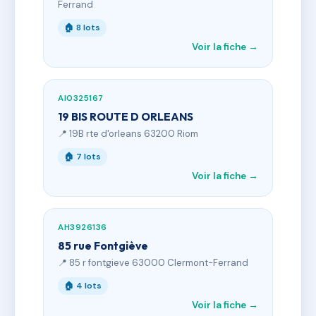
Ferrand
🏠 8 lots
Voir la fiche →
AI0325167
19 BIS ROUTE D ORLEANS
📍 19B rte d'orleans 63200 Riom
🏠 7 lots
Voir la fiche →
AH3926136
85 rue Fontgiève
📍 85 r fontgieve 63000 Clermont-Ferrand
🏠 4 lots
Voir la fiche →