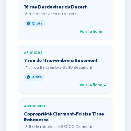
16 rue Desdevises du Dezert
📍 rue desdevises du dezert
🏠 12 lots
Voir la fiche →
AF1611094
7 rue du 11 novembre à Beaumont
📍 7 r du 11 novembre 63110 Beaumont
🏠 9 lots
Voir la fiche →
AD3005824
Copropriété Clermont-Fd sise 11 rue
Rabanesse
📍 11 r de rabanesse 63000 Clermont-