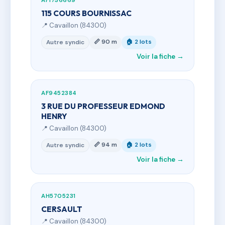
AF1736669
115 COURS BOURNISSAC
📍 Cavaillon (84300)
📏 90 m
🏠 2 lots
Autre syndic
Voir la fiche →
AF9452384
3 RUE DU PROFESSEUR EDMOND
HENRY
📍 Cavaillon (84300)
📏 94 m
🏠 2 lots
Autre syndic
Voir la fiche →
AH5705231
CERSAULT
📍 Cavaillon (84300)