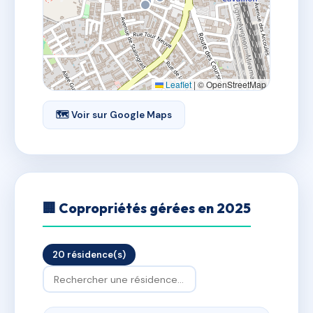
Leaflet
|
© OpenStreetMap
🗺 Voir sur Google Maps
🏢 Copropriétés gérées en 2025
20 résidence(s)