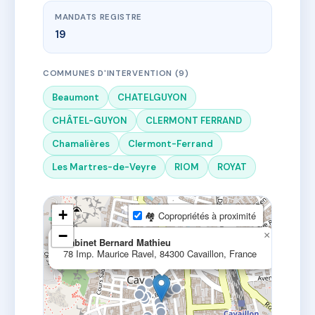
MANDATS REGISTRE
19
COMMUNES D'INTERVENTION (9)
Beaumont
CHATELGUYON
CHÂTEL-GUYON
CLERMONT FERRAND
Chamalières
Clermont-Ferrand
Les Martres-de-Veyre
RIOM
ROYAT
+
🏘 Copropriétés à proximité
−
×
Cabinet Bernard Mathieu
78 Imp. Maurice Ravel, 84300 Cavaillon, France