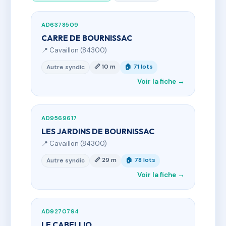
AD6378509
CARRE DE BOURNISSAC
📍 Cavaillon (84300)
📏 10 m
🏠 71 lots
Autre syndic
Voir la fiche →
AD9569617
LES JARDINS DE BOURNISSAC
📍 Cavaillon (84300)
📏 29 m
🏠 78 lots
Autre syndic
Voir la fiche →
AD9270794
LE CABELLIO