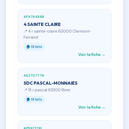
AF4794368
4 SAINTE CLAIRE
📍 4 r sainte-claire 63000 Clermont-
Ferrand
🏠 13 lots
Voir la fiche →
AE2707776
SDC PASCAL-MONNAIES
📍 15 r pascal 63200 Riom
🏠 13 lots
Voir la fiche →
AF5971791