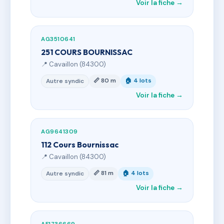
Voir la fiche →
AG3510641
251 COURS BOURNISSAC
📍 Cavaillon (84300)
📏 80 m
🏠 4 lots
Autre syndic
Voir la fiche →
AG9641309
112 Cours Bournissac
📍 Cavaillon (84300)
📏 81 m
🏠 4 lots
Autre syndic
Voir la fiche →