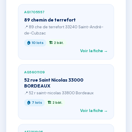
AG1705557
89 chemin de terrefort
📍 89 che de terrefort 33240 Saint-André-
de-Cubzac
🏠 10 lots
🏗 2 bât.
Voir la fiche →
AG5601109
52 rue Saint Nicolas 33000
BORDEAUX
📍 52 r saint-nicolas 33800 Bordeaux
🏠 7 lots
🏗 2 bât.
Voir la fiche →