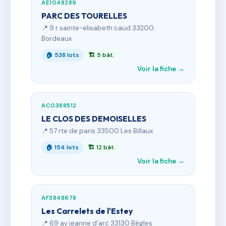
AE1048289
PARC DES TOURELLES
📍 9 r sainte-elisabeth caud 33200
Bordeaux
🏠 538 lots
🏗 5 bât.
Voir la fiche →
AC0388512
LE CLOS DES DEMOISELLES
📍 57 rte de paris 33500 Les Billaux
🏠 154 lots
🏗 12 bât.
Voir la fiche →
AF3848678
Les Carrelets de l'Estey
📍 69 av jeanne d'arc 33130 Bègles