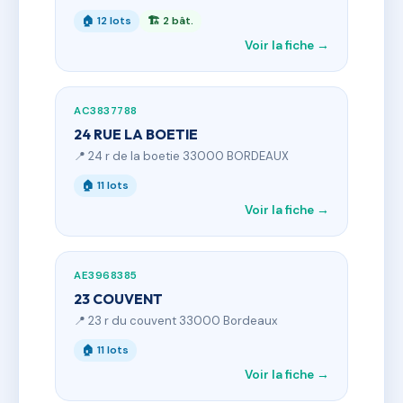
🏠 12 lots
🏗 2 bât.
Voir la fiche →
AC3837788
24 RUE LA BOETIE
📍 24 r de la boetie 33000 BORDEAUX
🏠 11 lots
Voir la fiche →
AE3968385
23 COUVENT
📍 23 r du couvent 33000 Bordeaux
🏠 11 lots
Voir la fiche →