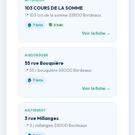
AF7311905
103 COURS DE LA SOMME
📍 103 crs de la somme 33800 Bordeaux
🏠 7 lots
🏗 3 bât.
Voir la fiche →
AG0093088
55 rue Bouquière
📍 55 r bouquiere 33000 Bordeaux
🏠 7 lots
Voir la fiche →
AG7199557
3 rue Millanges
📍 3 r millanges 33000 Bordeaux