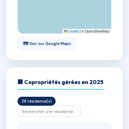
Leaflet
|
© OpenStreetMap
🗺 Voir sur Google Maps
🏢 Copropriétés gérées en 2025
28 résidence(s)