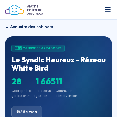
☰
← Annuaire des cabinets
🇫🇷 CAB83883422400019
Le Syndic Heureux - Réseau
White Bird
28
1 665
11
Copropriétés
Lots sous
Commune(s)
gérées en 2025
gestion
d'intervention
🌐 Site web