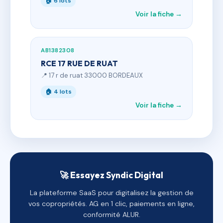
🏠 6 lots
Voir la fiche →
AB1382308
RCE 17 RUE DE RUAT
📍 17 r de ruat 33000 BORDEAUX
🏠 4 lots
Voir la fiche →
🚀 Essayez Syndic Digital
La plateforme SaaS pour digitalisez la gestion de
vos copropriétés. AG en 1 clic, paiements en ligne,
conformité ALUR.