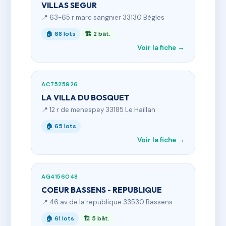
VILLAS SEGUR
📍 63-65 r marc sangnier 33130 Bègles
🏠 68 lots
🏗 2 bât.
Voir la fiche →
AC7525926
LA VILLA DU BOSQUET
📍 12 r de menespey 33185 Le Haillan
🏠 65 lots
Voir la fiche →
AG4156048
COEUR BASSENS - REPUBLIQUE
📍 46 av de la republique 33530 Bassens
🏠 61 lots
🏗 5 bât.