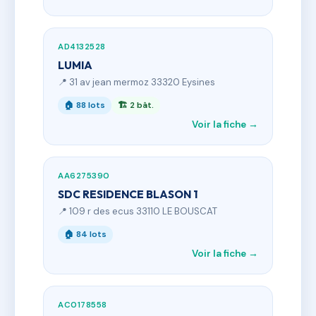
AD4132528
LUMIA
📍 31 av jean mermoz 33320 Eysines
🏠 88 lots
🏗 2 bât.
Voir la fiche →
AA6275390
SDC RESIDENCE BLASON 1
📍 109 r des ecus 33110 LE BOUSCAT
🏠 84 lots
Voir la fiche →
AC0178558