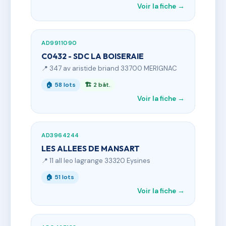
Voir la fiche →
AD9911090
C0432 - SDC LA BOISERAIE
📍 347 av aristide briand 33700 MERIGNAC
🏠 58 lots
🏗 2 bât.
Voir la fiche →
AD3964244
LES ALLEES DE MANSART
📍 11 all leo lagrange 33320 Eysines
🏠 51 lots
Voir la fiche →