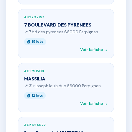
AH2207157
7 BOULEVARD DES PYRENEES
📍 7 bd des pyrenees 66000 Perpignan
🏠 15 lots
Voir la fiche →
AC1791508
MASSILIA
📍 31 r joseph louis duc 66000 Perpignan
🏠 12 lots
Voir la fiche →
AG5624622