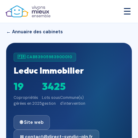
☰
← Annuaire des cabinets
🇫🇷 CAB83905983900010
Leduc Immobilier
19
342
5
Copropriétés
Lots sous
Commune(s)
gérées en 2025
gestion
d'intervention
🌐 Site web
✉ contact@direct-syndic-pln.fr