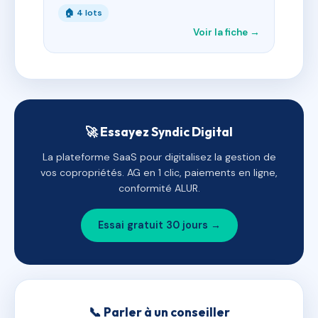
🏠 4 lots
Voir la fiche →
🚀 Essayez Syndic Digital
La plateforme SaaS pour digitalisez la gestion de
vos copropriétés. AG en 1 clic, paiements en ligne,
conformité ALUR.
Essai gratuit 30 jours →
📞 Parler à un conseiller