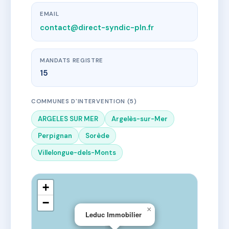
EMAIL
contact@direct-syndic-pln.fr
MANDATS REGISTRE
15
COMMUNES D'INTERVENTION (5)
ARGELES SUR MER
Argelès-sur-Mer
Perpignan
Sorède
Villelongue-dels-Monts
+
−
×
Leduc Immobilier