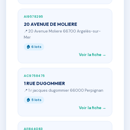
AI9578295
20 AVENUE DE MOLIERE
📍 20 Avenue Moliere 66700 Argelès-sur-
Mer
🏠 6 lots
Voir la fiche →
AC9758475
1 RUE DUGOMMIER
📍 1 r jacques dugommier 66000 Perpignan
🏠 5 lots
Voir la fiche →
AI1844083