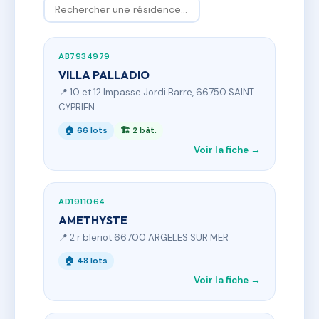
AB7934979
VILLA PALLADIO
📍 10 et 12 Impasse Jordi Barre, 66750 SAINT
CYPRIEN
🏠 66 lots
🏗 2 bât.
Voir la fiche →
AD1911064
AMETHYSTE
📍 2 r bleriot 66700 ARGELES SUR MER
🏠 48 lots
Voir la fiche →