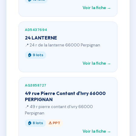
Voir la fiche →
AD5437694
24 LANTERNE
📍 24 r de la lanterne 66000 Perpignan
🏠 9 lots
Voir la fiche →
AG3858727
49 rue Pierre Contant d'Ivry 66000
PERPIGNAN
📍 49 r pierre contant d'ivry 66000
Perpignan
🏠 8 lots
⚠ PPT
Voir la fiche →