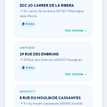
SDC 20 CARRER DE LA RIBERA
📍 20 carrer de la ribera 66740 Villelongue-
dels-Monts
🏠 5 lots
Voir la fiche →
AI9572827
29 RUE DES EMBRUNS
📍 29 Rue des Embruns 66000 Perpignan
🏠 5 lots
Voir la fiche →
AH0621177
8 RUE DU MOULIN DE CASSANYES
📍 8 r du moulin cassanyes 66690 Sorède