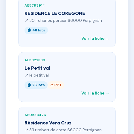
AE5793914
RESIDENCE LE COREGONE
📍 30 r charles percier 66000 Perpignan
🏠 48 lots
Voir la fiche →
AE5322839
Le Petit val
📍 le petit val
🏠 26 lots
⚠ PPT
Voir la fiche →
AE0583476
Résidence Vera Cruz
📍 33 r robert de cotte 66000 Perpignan