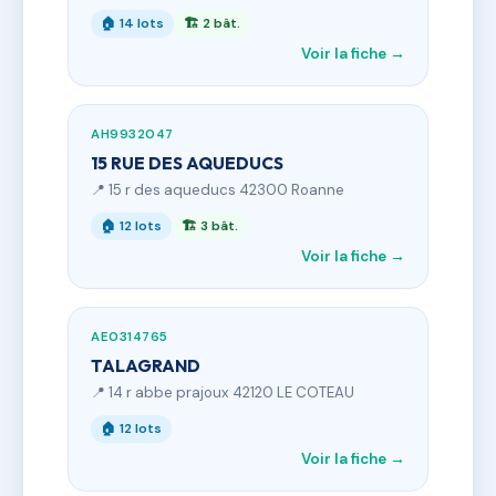
🏠 14 lots
🏗 2 bât.
Voir la fiche →
AH9932047
15 RUE DES AQUEDUCS
📍 15 r des aqueducs 42300 Roanne
🏠 12 lots
🏗 3 bât.
Voir la fiche →
AE0314765
TALAGRAND
📍 14 r abbe prajoux 42120 LE COTEAU
🏠 12 lots
Voir la fiche →