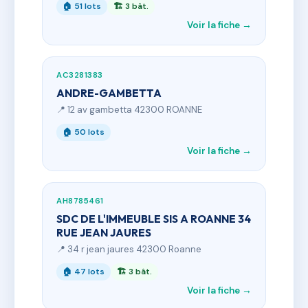
🏠 51 lots
🏗 3 bât.
Voir la fiche →
AC3281383
ANDRE-GAMBETTA
📍 12 av gambetta 42300 ROANNE
🏠 50 lots
Voir la fiche →
AH8785461
SDC DE L'IMMEUBLE SIS A ROANNE 34
RUE JEAN JAURES
📍 34 r jean jaures 42300 Roanne
🏠 47 lots
🏗 3 bât.
Voir la fiche →