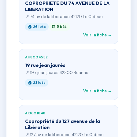
COPROPRIETE DU 74 AVENUE DE LA
LIBERATION
📍 74 av de la liberation 42120 Le Coteau
🏠 26 lots
🏗 5 bât.
Voir la fiche →
AH8004582
19 rue jean jaurès
📍 19 r jean jaures 42300 Roanne
🏠 23 lots
Voir la fiche →
AI3601648
Copropriété du 127 avenue de la
Libération
📍 127 av de la liberation 42120 Le Coteau