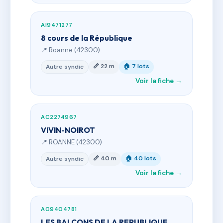
AI9471277
8 cours de la République
📍 Roanne (42300)
📏 22 m
🏠 7 lots
Autre syndic
Voir la fiche →
AC2274967
VIVIN-NOIROT
📍 ROANNE (42300)
📏 40 m
🏠 40 lots
Autre syndic
Voir la fiche →
AG9404781
LES BALCONS DE LA REPUBLIQUE