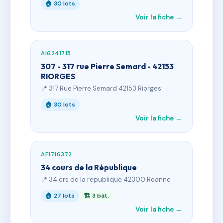
🏠 30 lots
Voir la fiche →
AI6241715
307 - 317 rue Pierre Semard - 42153
RIORGES
📍 317 Rue Pierre Semard 42153 Riorges
🏠 30 lots
Voir la fiche →
AF1716372
34 cours de la République
📍 34 crs de la republique 42300 Roanne
🏠 27 lots
🏗 3 bât.
Voir la fiche →