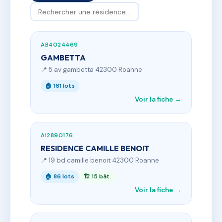
AB4024469
GAMBETTA
📍 5 av gambetta 42300 Roanne
🏠 161 lots
Voir la fiche →
AI2890176
RESIDENCE CAMILLE BENOIT
📍 19 bd camille benoit 42300 Roanne
🏠 86 lots
🏗 15 bât.
Voir la fiche →