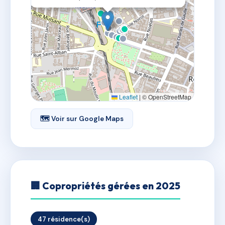
Leaflet
|
© OpenStreetMap
🗺 Voir sur Google Maps
🏢 Copropriétés gérées en 2025
47 résidence(s)