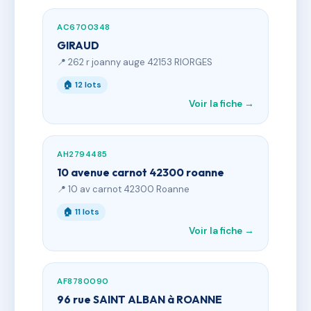
AC6700348
GIRAUD
📍 262 r joanny auge 42153 RIORGES
🏠 12 lots
Voir la fiche →
AH2794485
10 avenue carnot 42300 roanne
📍 10 av carnot 42300 Roanne
🏠 11 lots
Voir la fiche →
AF8780090
96 rue SAINT ALBAN à ROANNE