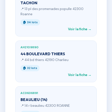
TACHON
📍 13 pl des promenades populle 42300
Roanne
🏠 34 lots
Voir la fiche →
AH2109890
44 BOULEVARD THIERS
📍 44 bd thiers 42190 Charlieu
🏠 32 lots
Voir la fiche →
AC3636891
BEAULIEU (14)
📍 14 r beaulieu 42300 ROANNE