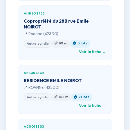
AH9202722
Copropriété du 28B rue Emile
NOIROT
📍 Roanne (42300)
📏 99 m
🏠 5 lots
Autre syndic
Voir la fiche →
AB6357305
RESIDENCE EMILE NOIROT
📍 ROANNE (42300)
📏 103 m
🏠 21 lots
Autre syndic
Voir la fiche →
AC8018863