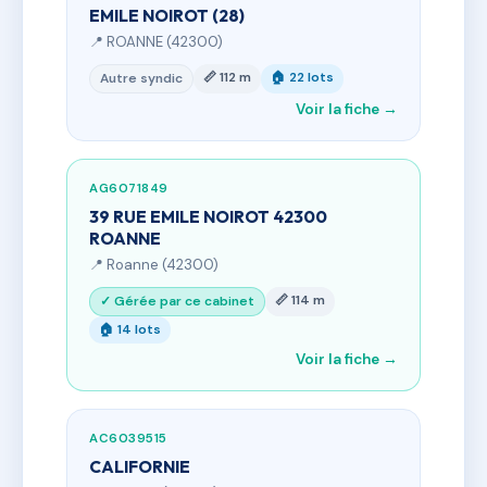
EMILE NOIROT (28)
📍 ROANNE (42300)
📏 112 m
🏠 22 lots
Autre syndic
Voir la fiche →
AG6071849
39 RUE EMILE NOIROT 42300
ROANNE
📍 Roanne (42300)
📏 114 m
✓ Gérée par ce cabinet
🏠 14 lots
Voir la fiche →
AC6039515
CALIFORNIE