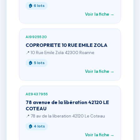
🏠 6 lots
Voir la fiche →
AI9925520
COPROPRIETE 10 RUE EMILE ZOLA
📍 10 Rue Emile Zola 42300 Roanne
🏠 5 lots
Voir la fiche →
AE9437955
78 avenue de la libération 42120 LE
COTEAU
📍 78 av de la liberation 42120 Le Coteau
🏠 4 lots
Voir la fiche →