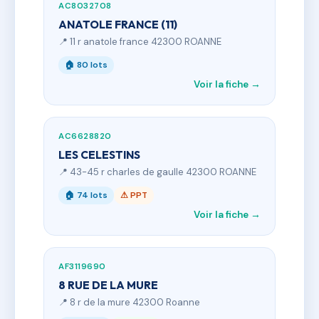
AC8032708
ANATOLE FRANCE (11)
📍 11 r anatole france 42300 ROANNE
🏠 80 lots
Voir la fiche →
AC6628820
LES CELESTINS
📍 43-45 r charles de gaulle 42300 ROANNE
🏠 74 lots
⚠ PPT
Voir la fiche →
AF3119690
8 RUE DE LA MURE
📍 8 r de la mure 42300 Roanne