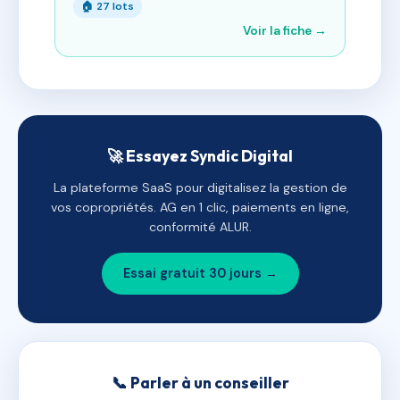
🏠 27 lots
Voir la fiche →
🚀 Essayez Syndic Digital
La plateforme SaaS pour digitalisez la gestion de
vos copropriétés. AG en 1 clic, paiements en ligne,
conformité ALUR.
Essai gratuit 30 jours →
📞 Parler à un conseiller