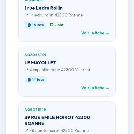
AE4431011
1 rue Ledru Rollin
📍 1 r ledru rollin 42300 Roanne
🏠 15 lots
🏗 2 bât.
Voir la fiche →
AG2043701
LE MAYOLLET
📍 4 imp joliot curie 42300 Villerest
🏠 14 lots
Voir la fiche →
AG6071849
39 RUE EMILE NOIROT 42300
ROANNE
📍 39 r emile noirot 42300 Roanne