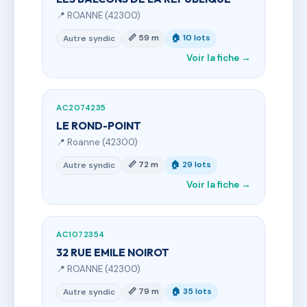
📍 ROANNE (42300)
📏 59 m
🏠 10 lots
Autre syndic
Voir la fiche →
AC2074235
LE ROND-POINT
📍 Roanne (42300)
📏 72 m
🏠 29 lots
Autre syndic
Voir la fiche →
AC1072354
32 RUE EMILE NOIROT
📍 ROANNE (42300)
📏 79 m
🏠 35 lots
Autre syndic