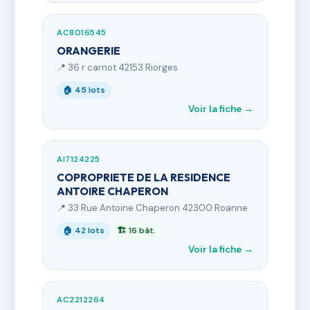
AC8016545
ORANGERIE
📍 36 r carnot 42153 Riorges
🏠 45 lots
Voir la fiche →
AI7124225
COPROPRIETE DE LA RESIDENCE
ANTOIRE CHAPERON
📍 33 Rue Antoine Chaperon 42300 Roanne
🏠 42 lots
🏗 16 bât.
Voir la fiche →
AC2212264