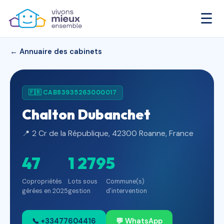
☰
← Annuaire des cabinets
🇫🇷 CAB83935263000017
Chalton Dubanchet
📍 2 Cr de la République, 42300 Roanne, France
47
1 279
5
Copropriétés
Lots sous
Commune(s)
gérées en 2025
gestion
d'intervention
📞 +33477604416
💬 WhatsApp