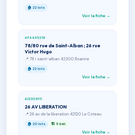
🏠 22 lots
Voir la fiche →
AF4445219
78/80 rue de Saint-Alban ; 26 rue
Victor Hugo
📍 78 r saint-alban 42300 Roanne
🏠 22 lots
Voir la fiche →
AI3308111
26 AV LIBERATION
📍 26 av de la liberation 42120 Le Coteau
🏠 20 lots
🏗 5 bât.
Voir la fiche →