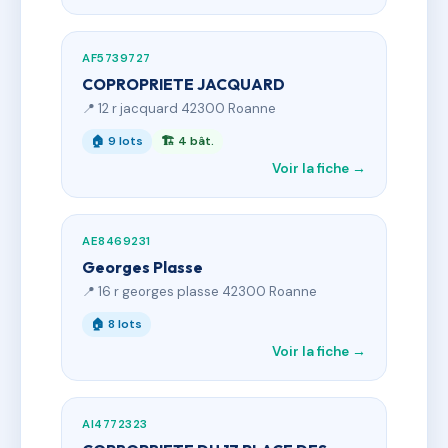
AF5739727
COPROPRIETE JACQUARD
📍 12 r jacquard 42300 Roanne
🏠 9 lots
🏗 4 bât.
Voir la fiche →
AE8469231
Georges Plasse
📍 16 r georges plasse 42300 Roanne
🏠 8 lots
Voir la fiche →
AI4772323