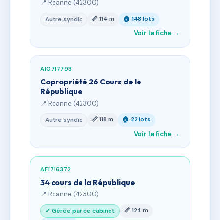
📍 Roanne (42300)
📏 114 m
🏠 148 lots
Autre syndic
Voir la fiche →
AI0717793
Copropriété 26 Cours de le
République
📍 Roanne (42300)
📏 118 m
🏠 22 lots
Autre syndic
Voir la fiche →
AF1716372
34 cours de la République
📍 Roanne (42300)
📏 124 m
✓ Gérée par ce cabinet