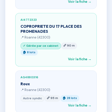
Voir la fiche →
AI4772323
COPROPRIETE DU 17 PLACE DES
PROMENADES
📍 Roanne (42300)
📏 90 m
✓ Gérée par ce cabinet
🏠 8 lots
Voir la fiche →
AG4880316
Roux
📍 Roanne (42300)
📏 95 m
🏠 28 lots
Autre syndic
Voir la fiche →