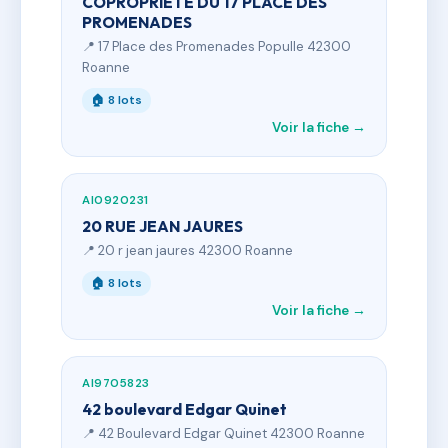
COPROPRIETE DU 17 PLACE DES
PROMENADES
📍 17 Place des Promenades Populle 42300
Roanne
🏠 8 lots
Voir la fiche →
AI0920231
20 RUE JEAN JAURES
📍 20 r jean jaures 42300 Roanne
🏠 8 lots
Voir la fiche →
AI9705823
42 boulevard Edgar Quinet
📍 42 Boulevard Edgar Quinet 42300 Roanne