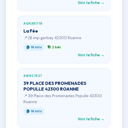
Voir la fiche →
AG6381719
La Fée
📍 2B imp gerbay 42300 Roanne
🏠 16 lots
🏗 2 bât.
Voir la fiche →
AI8927527
39 PLACE DES PROMENADES
POPULLE 42300 ROANNE
📍 39 Place des Promenades Populle 42300
Roanne
🏠 16 lots
Voir la fiche →