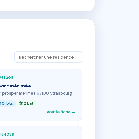
553208
parc mérimée
 r prosper merimee 67100 Strasbourg
40 lots
🏗 2 bât.
Voir la fiche →
464039