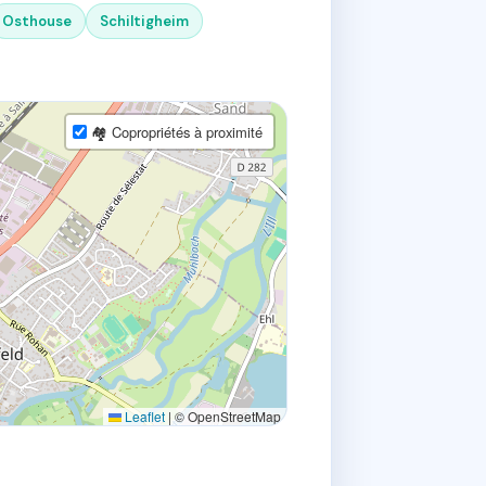
Osthouse
Schiltigheim
🏘 Copropriétés à proximité
Leaflet
|
© OpenStreetMap