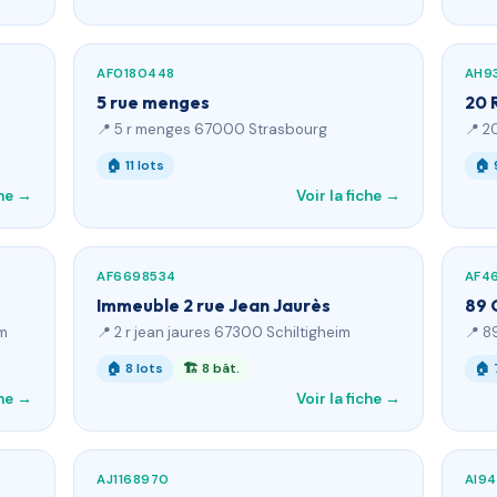
AF0180448
AH9
5 rue menges
20 
📍 5 r menges 67000 Strasbourg
📍 2
🏠 11 lots
🏠 
che →
Voir la fiche →
AF6698534
AF4
Immeuble 2 rue Jean Jaurès
89 
im
📍 2 r jean jaures 67300 Schiltigheim
📍 8
🏠 8 lots
🏗 8 bât.
🏠 
che →
Voir la fiche →
AJ1168970
AI9