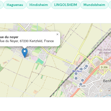
m
Haguenau
Hindisheim
LINGOLSHEIM
Mundolsheim
×
rue du noyer
Rue du Noyer, 67230 Kertzfeld, France