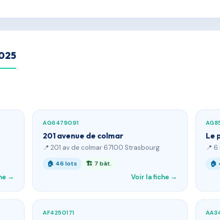
2025
AG6479091
AG8
201 avenue de colmar
Le 
📍 201 av de colmar 67100 Strasbourg
📍 6
🏠 46 lots
🏗 7 bât.
🏠 
che →
Voir la fiche →
AF4250171
AA3