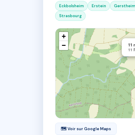
Eckbolsheim
Erstein
Gersthei
Strasbourg
+
−
11 
11 
🗺 Voir sur Google Maps