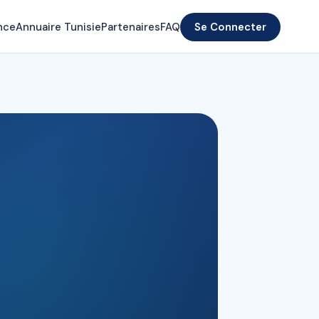
nce
Annuaire Tunisie
Partenaires
FAQ
Se Connecter