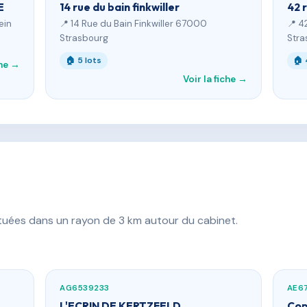
E
14 rue du bain finkwiller
42 
ein
📍 14 Rue du Bain Finkwiller 67000
📍 4
Strasbourg
Stra
🏠 5 lots
🏠 
che →
Voir la fiche →
ituées dans un rayon de 3 km autour du cabinet.
AG6539233
AE6
L'ECRIN DE KERTZFELD
Cop