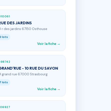
310061
RUE DES JARDINS
0 r des jardins 67150 Osthouse
9 lots
Voir la fiche →
698742
GRAND'RUE - 10 RUE DU SAVON
9 grand rue 67000 Strasbourg
7 lots
Voir la fiche →
406927