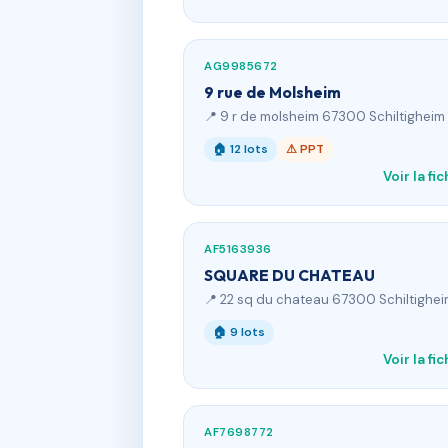
AG9985672
9 rue de Molsheim
📍 9 r de molsheim 67300 Schiltigheim
🏠 12 lots
⚠ PPT
Voir la fi
AF5163936
SQUARE DU CHATEAU
📍 22 sq du chateau 67300 Schiltighe
🏠 9 lots
Voir la fi
AF7698772