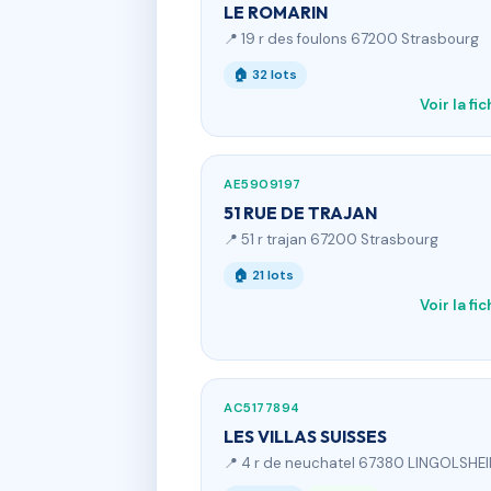
LE ROMARIN
📍 19 r des foulons 67200 Strasbourg
🏠 32 lots
Voir la fi
AE5909197
51 RUE DE TRAJAN
📍 51 r trajan 67200 Strasbourg
🏠 21 lots
Voir la fi
AC5177894
LES VILLAS SUISSES
📍 4 r de neuchatel 67380 LINGOLSHE