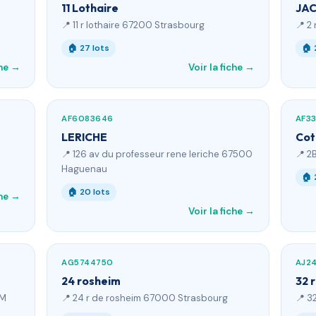
11 Lothaire
JA
📍 11 r lothaire 67200 Strasbourg
📍 2
🏠 27 lots
🏠 
che →
Voir la fiche →
AF6083646
AF3
LERICHE
Cot
📍 126 av du professeur rene leriche 67500
📍 2
Haguenau
🏠 
🏠 20 lots
che →
Voir la fiche →
AG5744750
AJ2
24 rosheim
32 
IM
📍 24 r de rosheim 67000 Strasbourg
📍 3