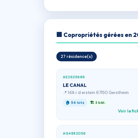
🏢 Copropriétés gérées en 
27 résidence(s)
AE2625689
LE CANAL
📍 14A r d erstein 67150 Gerstheim
🏠 54 lots
🏗 3 bât.
Voir la fi
AG4882056