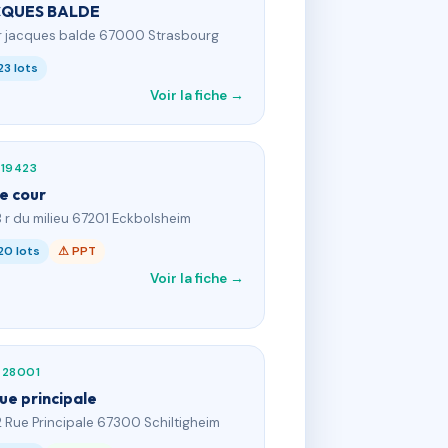
CQUES BALDE
 r jacques balde 67000 Strasbourg
23 lots
Voir la fiche →
319423
e cour
B r du milieu 67201 Eckbolsheim
20 lots
⚠ PPT
Voir la fiche →
428001
rue principale
2 Rue Principale 67300 Schiltigheim