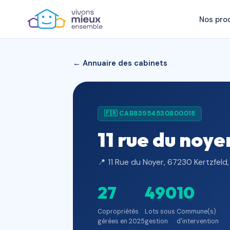
Nos pro
← Annuaire des cabinets
🇫🇷 CAB83954530800018
11 rue du noye
📍 11 Rue du Noyer, 67230 Kertzfeld
27
490
10
Copropriétés
Lots sous
Commune(s)
gérées en 2025
gestion
d'intervention