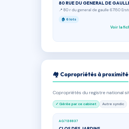
80 RUE DU GENERAL DE GAULL
📍 80 r du general de gaulle 67150 Erst
🏠 6 lots
Voir la fi
🏘 Copropriétés à proximité
Copropriétés du registre national s
✓ Gérée par ce cabinet
Autre syndic
AG7138837
CLOS DES JARDINS