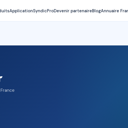
duits
Application
SyndicPro
Devenir partenaire
Blog
Annuaire Fra
r
, France