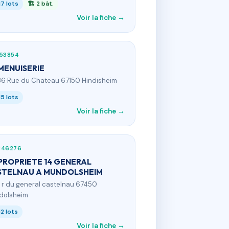
17 lots
🏗 2 bât.
Voir la fiche →
953854
MENUISERIE
36 Rue du Chateau 67150 Hindisheim
15 lots
Voir la fiche →
246276
ROPRIETE 14 GENERAL
STELNAU A MUNDOLSHEIM
4 r du general castelnau 67450
dolsheim
12 lots
Voir la fiche →