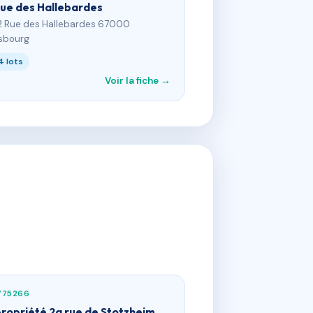
rue des Hallebardes
2 Rue des Hallebardes 67000
sbourg
4 lots
Voir la fiche →
775266
ropriété 2a rue de Stotzheim