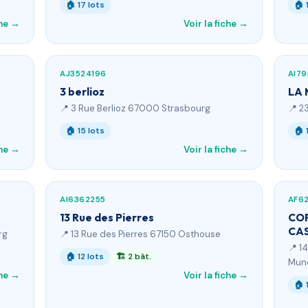
🏠 17 lots
🏠 
che →
Voir la fiche →
AJ3524196
AI7
3 berlioz
LA 
📍 3 Rue Berlioz 67000 Strasbourg
📍 2
🏠 15 lots
🏠 
che →
Voir la fiche →
AI6362255
AF6
13 Rue des Pierres
COP
CA
rg
📍 13 Rue des Pierres 67150 Osthouse
📍 1
🏠 12 lots
🏗 2 bât.
Mun
che →
Voir la fiche →
🏠 