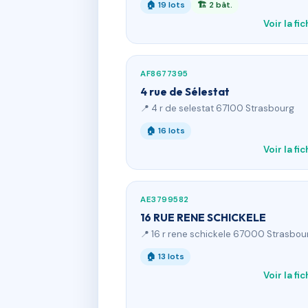
🏠 19 lots
🏗 2 bât.
Voir la fi
AF8677395
4 rue de Sélestat
📍 4 r de selestat 67100 Strasbourg
🏠 16 lots
Voir la fi
AE3799582
16 RUE RENE SCHICKELE
📍 16 r rene schickele 67000 Strasbou
🏠 13 lots
Voir la fi