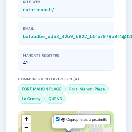
SITE WEB
nath-immo.fr/
EMAIL
bafb5dbe_ad53_42b9_b822_b51a7976b9f4@128
MANDATS REGISTRE
41
COMMUNES D'INTERVENTION (4)
FORT MAHON PLAGE
Fort-Mahon-Plage
Le Crotoy
QUEND
+
🏘 Copropriétés à proximité
×
Nath'Immo
−