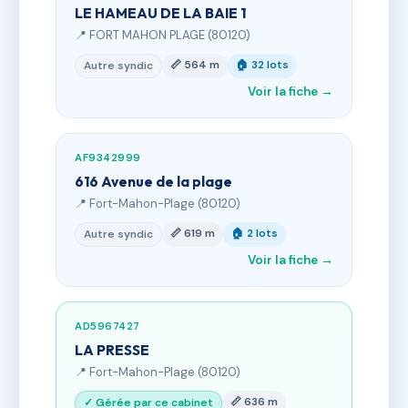
LE HAMEAU DE LA BAIE 1
📍 FORT MAHON PLAGE (80120)
📏 564 m
🏠 32 lots
Autre syndic
Voir la fiche →
AF9342999
616 Avenue de la plage
📍 Fort-Mahon-Plage (80120)
📏 619 m
🏠 2 lots
Autre syndic
Voir la fiche →
AD5967427
LA PRESSE
📍 Fort-Mahon-Plage (80120)
📏 636 m
✓ Gérée par ce cabinet