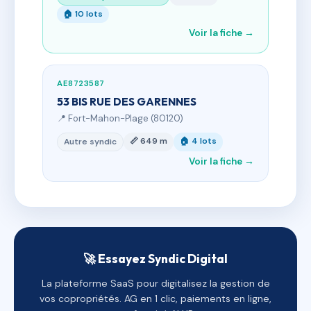
🏠 10 lots
Voir la fiche →
AE8723587
53 BIS RUE DES GARENNES
📍 Fort-Mahon-Plage (80120)
📏 649 m
🏠 4 lots
Autre syndic
Voir la fiche →
🚀 Essayez Syndic Digital
La plateforme SaaS pour digitalisez la gestion de
vos copropriétés. AG en 1 clic, paiements en ligne,