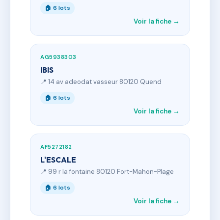
🏠 6 lots
Voir la fiche →
AG5938303
IBIS
📍 14 av adeodat vasseur 80120 Quend
🏠 6 lots
Voir la fiche →
AF5272182
L'ESCALE
📍 99 r la fontaine 80120 Fort-Mahon-Plage
🏠 6 lots
Voir la fiche →