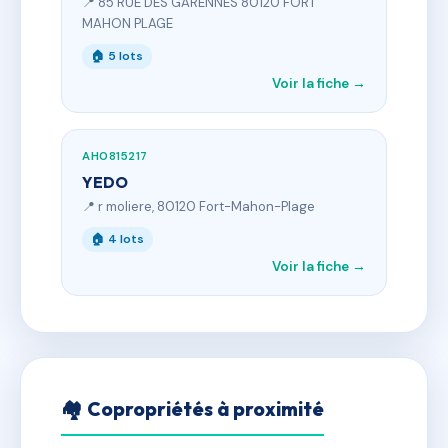
📍 85 RUE DES GARENNES 80120 FORT
MAHON PLAGE
🏠 5 lots
Voir la fiche →
AH0815217
YEDO
📍 r moliere, 80120 Fort-Mahon-Plage
🏠 4 lots
Voir la fiche →
🏘 Copropriétés à proximité