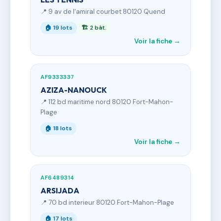
📍 9 av de l'amiral courbet 80120 Quend
🏠 19 lots
🏗 2 bât.
Voir la fiche →
AF9333337
AZIZA-NANOUCK
📍 112 bd maritime nord 80120 Fort-Mahon-
Plage
🏠 18 lots
Voir la fiche →
AF6489314
ARSIJADA
📍 70 bd interieur 80120 Fort-Mahon-Plage
🏠 17 lots