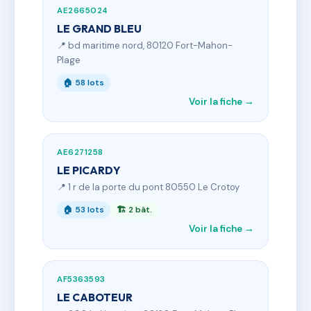
AE2665024
LE GRAND BLEU
📍 bd maritime nord, 80120 Fort-Mahon-
Plage
🏠 58 lots
Voir la fiche →
AE6271258
LE PICARDY
📍 1 r de la porte du pont 80550 Le Crotoy
🏠 53 lots
🏗 2 bât.
Voir la fiche →
AF5363593
LE CABOTEUR