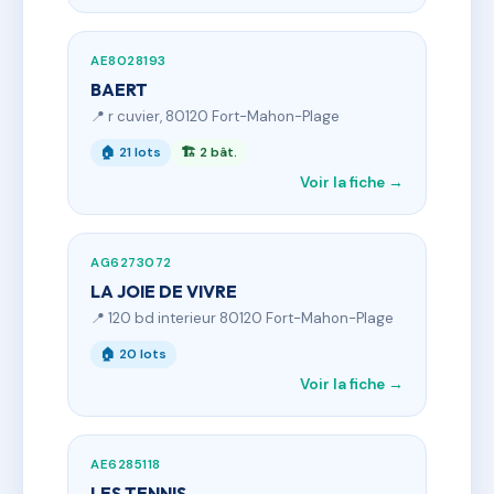
AE8028193
BAERT
📍 r cuvier, 80120 Fort-Mahon-Plage
🏠 21 lots
🏗 2 bât.
Voir la fiche →
AG6273072
LA JOIE DE VIVRE
📍 120 bd interieur 80120 Fort-Mahon-Plage
🏠 20 lots
Voir la fiche →
AE6285118
LES TENNIS