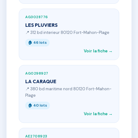
AG3028776
LES PLUVIERS
📍 312 bd interieur 80120 Fort-Mahon-Plage
🏠 46 lots
Voir la fiche →
AG0298927
LA CARAQUE
📍 380 bd maritime nord 80120 Fort-Mahon-
Plage
🏠 40 lots
Voir la fiche →
AE2708923