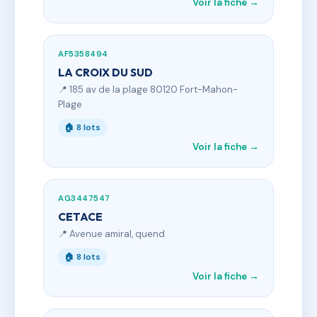
Voir la fiche →
AF5358494
LA CROIX DU SUD
📍 185 av de la plage 80120 Fort-Mahon-
Plage
🏠 8 lots
Voir la fiche →
AG3447547
CETACE
📍 Avenue amiral, quend
🏠 8 lots
Voir la fiche →