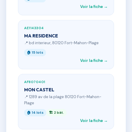
Voir la fiche →
AE1143304
MA RESIDENCE
📍 bd interieur, 80120 Fort-Mahon-Plage
🏠 15 lots
Voir la fiche →
AF8070401
MON CASTEL
📍 1289 av de la plage 80120 Fort-Mahon-
Plage
🏠 14 lots
🏗 2 bât.
Voir la fiche →