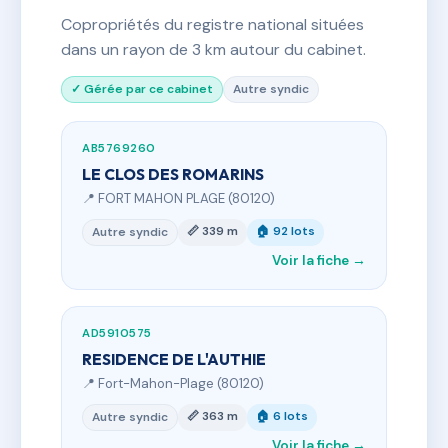
Copropriétés du registre national situées
dans un rayon de 3 km autour du cabinet.
✓ Gérée par ce cabinet
Autre syndic
AB5769260
LE CLOS DES ROMARINS
📍 FORT MAHON PLAGE (80120)
📏 339 m
🏠 92 lots
Autre syndic
Voir la fiche →
AD5910575
RESIDENCE DE L'AUTHIE
📍 Fort-Mahon-Plage (80120)
📏 363 m
🏠 6 lots
Autre syndic
Voir la fiche →