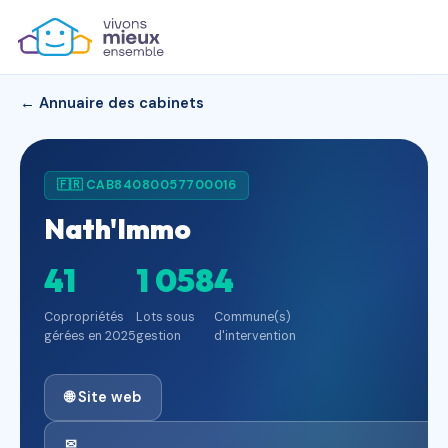
← Annuaire des cabinets
🇫🇷 CAB84080057700016
Nath'Immo
41
1 058
4
Copropriétés
Lots sous
Commune(s)
gérées en 2025
gestion
d'intervention
🌐 Site web
✉