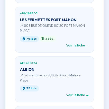
AB6268205
LES FERMETTES FORT MAHON
📍 608 RUE DE QUEND 80120 FORT MAHON
PLAGE
🏠 76 lots
🏗 3 bât.
Voir la fiche →
AF6488324
ALBION
📍 bd maritime nord, 80120 Fort-Mahon-
Plage
🏠 75 lots
Voir la fiche →