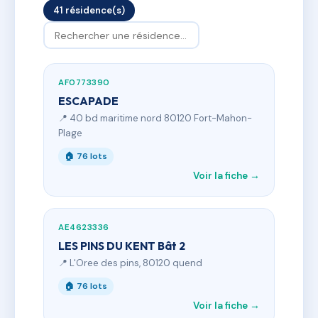
41 résidence(s)
AF0773390
ESCAPADE
📍 40 bd maritime nord 80120 Fort-Mahon-
Plage
🏠 76 lots
Voir la fiche →
AE4623336
LES PINS DU KENT Bât 2
📍 L'Oree des pins, 80120 quend
🏠 76 lots
Voir la fiche →