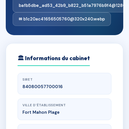
bafb5dbe_ad53_42b9_b822_b51a7976b9f4@1280x6
✉ b1c20ac41656505760@320x240.webp
🏛
Informations du cabinet
SIRET
84080057700016
VILLE D'ÉTABLISSEMENT
Fort Mahon Plage