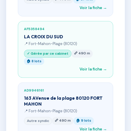
Voir la fiche →
AF5358494
LA CROIX DU SUD
📍 Fort-Mahon-Plage (80120)
📏 490 m
✓ Gérée par ce cabinet
🏠 8 lots
Voir la fiche →
AD9946161
163 AVenue de la plage 80120 FORT
MAHON
📍 Fort-Mahon-Plage (80120)
📏 490 m
🏠 9 lots
Autre syndic
Voir la fiche →