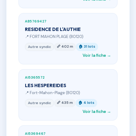
AB5769427
RESIDENCE DE L'AUTHIE
📍 FORT MAHON PLAGE (80120)
📏 402 m
🏠 31 lots
Autre syndic
Voir la fiche →
AI5365572
LES HESPEREIDES
📍 Fort-Mahon-Plage (80120)
📏 435 m
🏠 4 lots
Autre syndic
Voir la fiche →
AI5369467