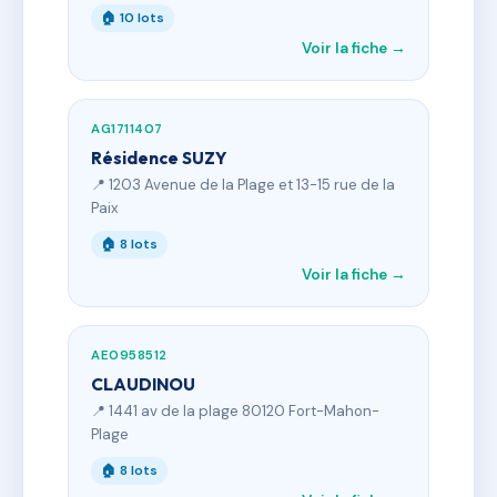
🏠 10 lots
Voir la fiche →
AG1711407
Résidence SUZY
📍 1203 Avenue de la Plage et 13-15 rue de la
Paix
🏠 8 lots
Voir la fiche →
AE0958512
CLAUDINOU
📍 1441 av de la plage 80120 Fort-Mahon-
Plage
🏠 8 lots