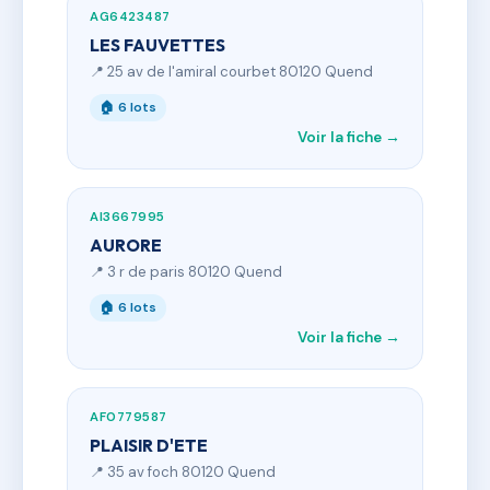
AG6423487
LES FAUVETTES
📍 25 av de l'amiral courbet 80120 Quend
🏠 6 lots
Voir la fiche →
AI3667995
AURORE
📍 3 r de paris 80120 Quend
🏠 6 lots
Voir la fiche →
AF0779587
PLAISIR D'ETE
📍 35 av foch 80120 Quend