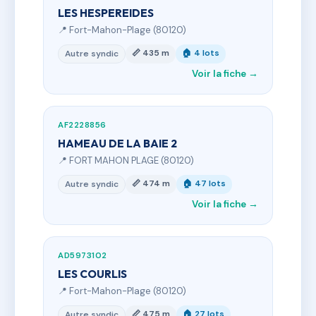
LES HESPEREIDES
📍 Fort-Mahon-Plage (80120)
📏 435 m
🏠 4 lots
Autre syndic
Voir la fiche →
AF2228856
HAMEAU DE LA BAIE 2
📍 FORT MAHON PLAGE (80120)
📏 474 m
🏠 47 lots
Autre syndic
Voir la fiche →
AD5973102
LES COURLIS
📍 Fort-Mahon-Plage (80120)
📏 475 m
🏠 27 lots
Autre syndic