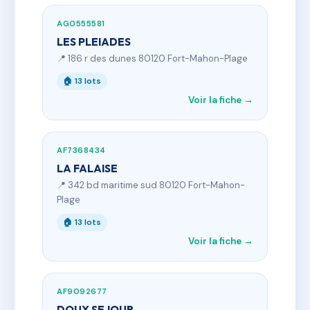
AG0555581
LES PLEIADES
📍 186 r des dunes 80120 Fort-Mahon-Plage
🏠 13 lots
Voir la fiche →
AF7368434
LA FALAISE
📍 342 bd maritime sud 80120 Fort-Mahon-
Plage
🏠 13 lots
Voir la fiche →
AF9092677
DOUX SEJOUR