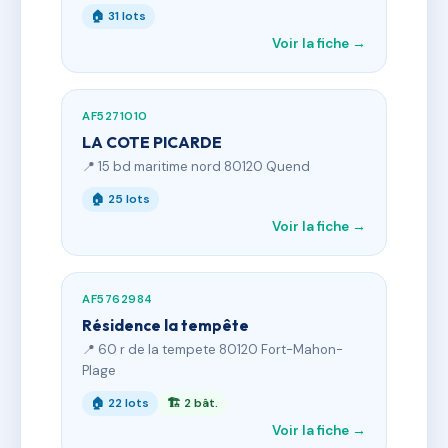
🏠 31 lots
Voir la fiche →
AF5271010
LA COTE PICARDE
📍 15 bd maritime nord 80120 Quend
🏠 25 lots
Voir la fiche →
AF5762984
Résidence la tempête
📍 60 r de la tempete 80120 Fort-Mahon-
Plage
🏠 22 lots
🏗 2 bât.
Voir la fiche →