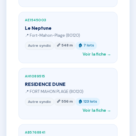
AE1545003
Le Neptune
📍 Fort-Mahon-Plage (80120)
📏 548 m
🏠 7 lots
Autre syndic
Voir la fiche →
AH1089515
RESIDENCE DUNE
📍 FORT MAHON PLAGE (80120)
📏 556 m
🏠 123 lots
Autre syndic
Voir la fiche →
AB5768841