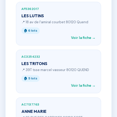
AF5362017
LES LUTINS
📍 18 av de l'amiral courbet 80120 Quend
🏠 6 lots
Voir la fiche →
AC3254232
LES TRITONS
📍 39T tsse marcel vasseur 80120 QUEND
🏠 5 lots
Voir la fiche →
AC7137763
ANNE MARIE