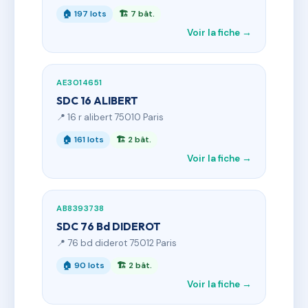
🏠 197 lots
🏗 7 bât.
Voir la fiche →
AE3014651
SDC 16 ALIBERT
📍 16 r alibert 75010 Paris
🏠 161 lots
🏗 2 bât.
Voir la fiche →
AB8393738
SDC 76 Bd DIDEROT
📍 76 bd diderot 75012 Paris
🏠 90 lots
🏗 2 bât.
Voir la fiche →