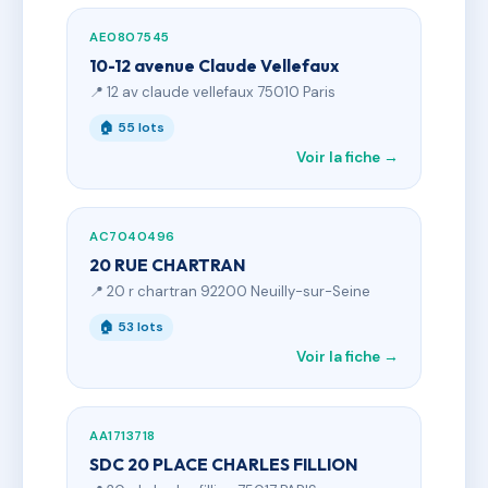
AE0807545
10-12 avenue Claude Vellefaux
📍 12 av claude vellefaux 75010 Paris
🏠 55 lots
Voir la fiche →
AC7040496
20 RUE CHARTRAN
📍 20 r chartran 92200 Neuilly-sur-Seine
🏠 53 lots
Voir la fiche →
AA1713718
SDC 20 PLACE CHARLES FILLION