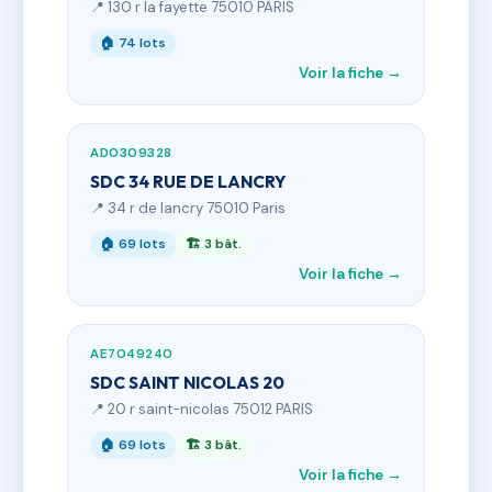
📍 130 r la fayette 75010 PARIS
🏠 74 lots
Voir la fiche →
AD0309328
SDC 34 RUE DE LANCRY
📍 34 r de lancry 75010 Paris
🏠 69 lots
🏗 3 bât.
Voir la fiche →
AE7049240
SDC SAINT NICOLAS 20
📍 20 r saint-nicolas 75012 PARIS
🏠 69 lots
🏗 3 bât.
Voir la fiche →