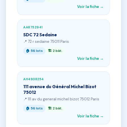
Voir la fiche →
AA8752941
SDC 72 Sedaine
📍 72 r sedaine 75011 Paris
🏠 56 lots
🏗 2 bât.
Voir la fiche →
AH4938254
111 avenue du Général Michel Bizot
75012
📍 111 av du general michel bizot 75012 Paris
🏠 56 lots
🏗 2 bât.
Voir la fiche →