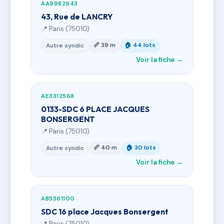
AA9982943
43, Rue de LANCRY
📍 Paris (75010)
📏 39 m
🏠 44 lots
Autre syndic
Voir la fiche →
AE3312568
0133-SDC 6 PLACE JACQUES
BONSERGENT
📍 Paris (75010)
📏 40 m
🏠 30 lots
Autre syndic
Voir la fiche →
AB5361100
SDC 16 place Jacques Bonsergent
📍 Paris (75010)