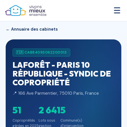
☰
← Annuaire des cabinets
🇫🇷 CAB84093062200013
LAFORÊT - PARIS 10
RÉPUBLIQUE - SYNDIC DE
COPROPRIÉTÉ
📍 166 Ave Parmentier, 75010 Paris, France
51
2 641
5
Copropriétés
Lots sous
Commune(s)
gérées en 2025
gestion
d'intervention