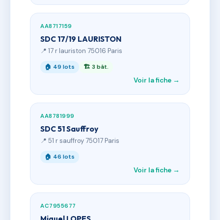
AA8717159
SDC 17/19 LAURISTON
📍 17 r lauriston 75016 Paris
🏠 49 lots
🏗 3 bât.
Voir la fiche →
AA8781999
SDC 51 Sauffroy
📍 51 r sauffroy 75017 Paris
🏠 46 lots
Voir la fiche →
AC7955677
Miguel LOPES