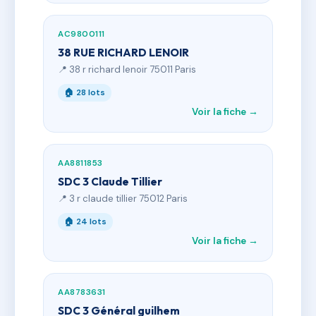
AC9800111
38 RUE RICHARD LENOIR
📍 38 r richard lenoir 75011 Paris
🏠 28 lots
Voir la fiche →
AA8811853
SDC 3 Claude Tillier
📍 3 r claude tillier 75012 Paris
🏠 24 lots
Voir la fiche →
AA8783631
SDC 3 Général guilhem