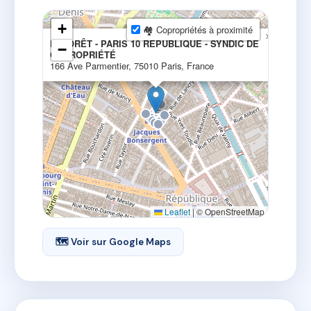
+
🏘 Copropriétés à proximité
×
LAFORÊT - PARIS 10 RÉPUBLIQUE - SYNDIC DE
−
COPROPRIÉTÉ
166 Ave Parmentier, 75010 Paris, France
Leaflet
|
© OpenStreetMap
🗺 Voir sur Google Maps