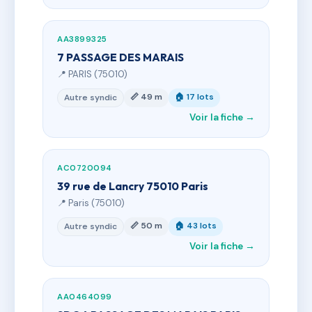
AA3899325
7 PASSAGE DES MARAIS
📍 PARIS (75010)
📏 49 m
🏠 17 lots
Autre syndic
Voir la fiche →
AC0720094
39 rue de Lancry 75010 Paris
📍 Paris (75010)
📏 50 m
🏠 43 lots
Autre syndic
Voir la fiche →
AA0464099