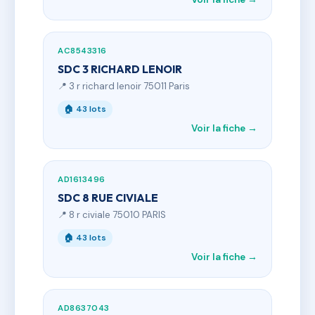
AC8543316
SDC 3 RICHARD LENOIR
📍 3 r richard lenoir 75011 Paris
🏠 43 lots
Voir la fiche →
AD1613496
SDC 8 RUE CIVIALE
📍 8 r civiale 75010 PARIS
🏠 43 lots
Voir la fiche →
AD8637043