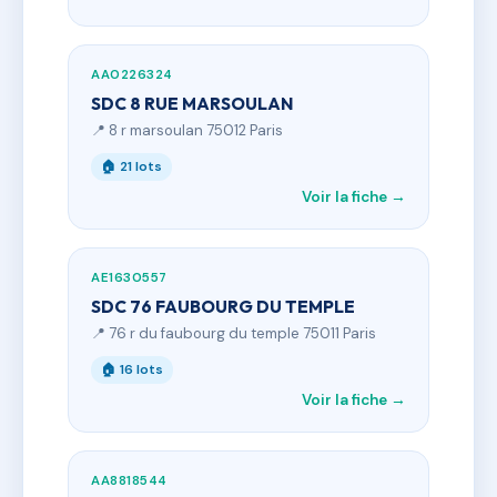
AA0226324
SDC 8 RUE MARSOULAN
📍 8 r marsoulan 75012 Paris
🏠 21 lots
Voir la fiche →
AE1630557
SDC 76 FAUBOURG DU TEMPLE
📍 76 r du faubourg du temple 75011 Paris
🏠 16 lots
Voir la fiche →
AA8818544