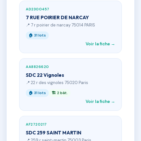
AD2300457
7 RUE POIRIER DE NARCAY
📍 7 r poirier de narcay 75014 PARIS
🏠 31 lots
Voir la fiche →
AA8826620
SDC 22 Vignoles
📍 22 r des vignoles 75020 Paris
🏠 31 lots
🏗 2 bât.
Voir la fiche →
AF2720217
SDC 259 SAINT MARTIN
📍 259 r saint-martin 75003 Paris