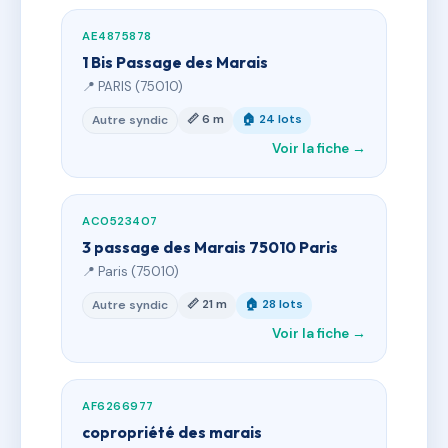
AE4875878
1 Bis Passage des Marais
📍 PARIS (75010)
📏 6 m
🏠 24 lots
Autre syndic
Voir la fiche →
AC0523407
3 passage des Marais 75010 Paris
📍 Paris (75010)
📏 21 m
🏠 28 lots
Autre syndic
Voir la fiche →
AF6266977
copropriété des marais