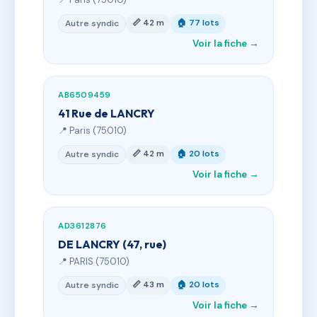
📏 42 m
🏠 77 lots
Autre syndic
Voir la fiche →
AB6509459
41 Rue de LANCRY
📍 Paris (75010)
📏 42 m
🏠 20 lots
Autre syndic
Voir la fiche →
AD3612876
DE LANCRY (47, rue)
📍 PARIS (75010)
📏 43 m
🏠 20 lots
Autre syndic
Voir la fiche →