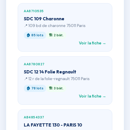
AA8710535
SDC 109 Charonne
📍 109 bd de charonne 75011 Paris
🏠 85 lots
🏗 2 bât.
Voir la fiche →
AA8780827
SDC 12 14 Folie Regnault
📍 12 r de la folie-regnault 75011 Paris
🏠 78 lots
🏗 3 bât.
Voir la fiche →
AB4854337
LA FAYETTE 130 - PARIS 10