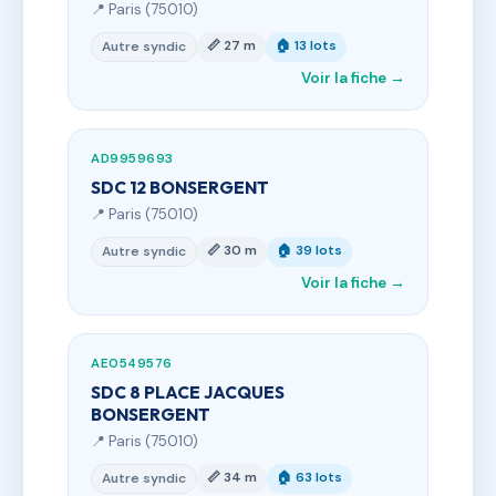
📍 Paris (75010)
📏 27 m
🏠 13 lots
Autre syndic
Voir la fiche →
AD9959693
SDC 12 BONSERGENT
📍 Paris (75010)
📏 30 m
🏠 39 lots
Autre syndic
Voir la fiche →
AE0549576
SDC 8 PLACE JACQUES
BONSERGENT
📍 Paris (75010)
📏 34 m
🏠 63 lots
Autre syndic