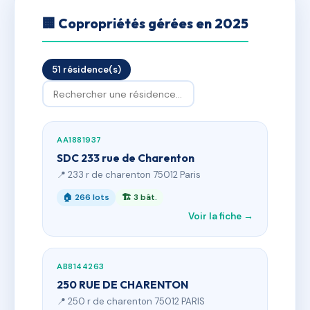
🏢 Copropriétés gérées en 2025
51 résidence(s)
AA1881937
SDC 233 rue de Charenton
📍 233 r de charenton 75012 Paris
🏠 266 lots
🏗 3 bât.
Voir la fiche →
AB8144263
250 RUE DE CHARENTON
📍 250 r de charenton 75012 PARIS