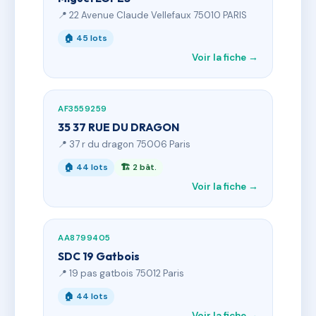
📍 22 Avenue Claude Vellefaux 75010 PARIS
🏠 45 lots
Voir la fiche →
AF3559259
35 37 RUE DU DRAGON
📍 37 r du dragon 75006 Paris
🏠 44 lots
🏗 2 bât.
Voir la fiche →
AA8799405
SDC 19 Gatbois
📍 19 pas gatbois 75012 Paris
🏠 44 lots
Voir la fiche →