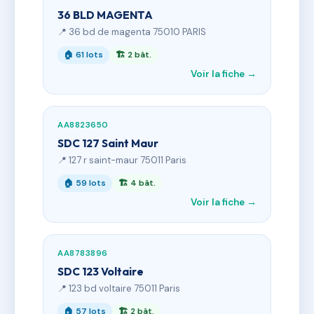
36 BLD MAGENTA
📍 36 bd de magenta 75010 PARIS
🏠 61 lots
🏗 2 bât.
Voir la fiche →
AA8823650
SDC 127 Saint Maur
📍 127 r saint-maur 75011 Paris
🏠 59 lots
🏗 4 bât.
Voir la fiche →
AA8783896
SDC 123 Voltaire
📍 123 bd voltaire 75011 Paris
🏠 57 lots
🏗 2 bât.