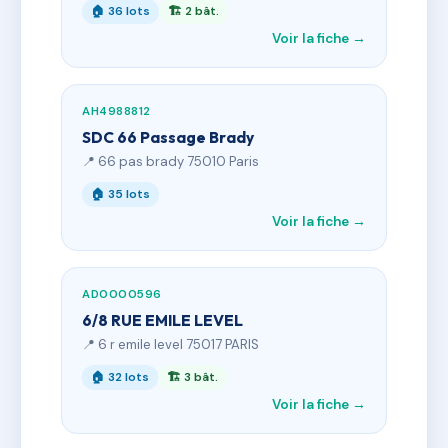
🏠 36 lots
🏗 2 bât.
Voir la fiche →
AH4988812
SDC 66 Passage Brady
📍 66 pas brady 75010 Paris
🏠 35 lots
Voir la fiche →
AD0000596
6/8 RUE EMILE LEVEL
📍 6 r emile level 75017 PARIS
🏠 32 lots
🏗 3 bât.
Voir la fiche →