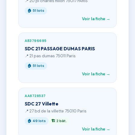
📍 20 pl charles fillion 75017 PARIS
🏠 51 lots
Voir la fiche →
AB3796695
SDC 21 PASSAGE DUMAS PARIS
📍 21 pas dumas 75011 Paris
🏠 51 lots
Voir la fiche →
AA8728537
SDC 27 Villette
📍 27 bd de la villette 75010 Paris
🏠 49 lots
🏗 2 bât.
Voir la fiche →