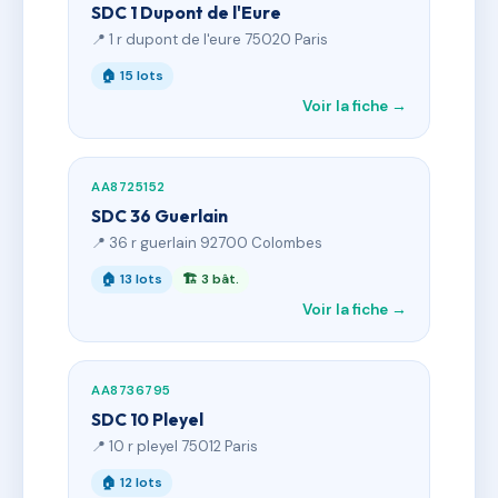
SDC 1 Dupont de l'Eure
📍 1 r dupont de l'eure 75020 Paris
🏠 15 lots
Voir la fiche →
AA8725152
SDC 36 Guerlain
📍 36 r guerlain 92700 Colombes
🏠 13 lots
🏗 3 bât.
Voir la fiche →
AA8736795
SDC 10 Pleyel
📍 10 r pleyel 75012 Paris
🏠 12 lots