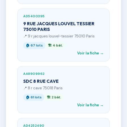
AD5400395
9 RUE JACQUES LOUVEL TESSIER
75010 PARIS
📍 9 r jacques louvel-tessier 75010 Paris
🏠 67 lots
🏗 4 bât.
Voir la fiche →
AA8909962
SDC 8 RUE CAVE
📍 8 r cave 75018 Paris
🏠 61 lots
🏗 2 bât.
Voir la fiche →
AD4252490