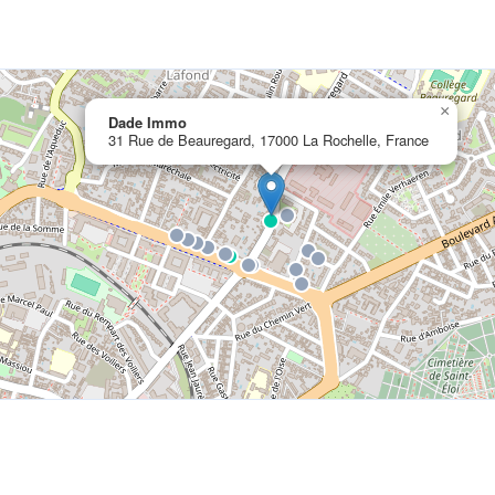
×
Dade Immo
31 Rue de Beauregard, 17000 La Rochelle, France