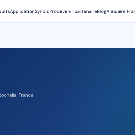
duits
Application
SyndicPro
Devenir partenaire
Blog
Annuaire Fra
Rochelle, France