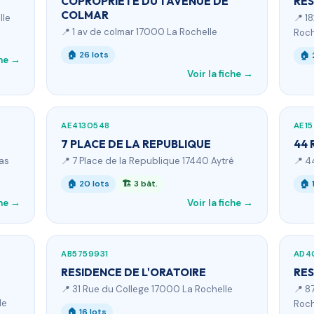
COPROPRIETE DU 1 AVENUE DE
RE
COLMAR
lle
📍 1
📍 1 av de colmar 17000 La Rochelle
Roch
🏠 26 lots
🏠 
che →
Voir la fiche →
AE4130548
AE1
7 PLACE DE LA REPUBLIQUE
44 
ras
📍 7 Place de la Republique 17440 Aytré
📍 4
🏠 20 lots
🏗 3 bât.
🏠 
che →
Voir la fiche →
AB5759931
AD4
RESIDENCE DE L'ORATOIRE
RES
📍 31 Rue du College 17000 La Rochelle
📍 8
le
Roch
🏠 16 lots