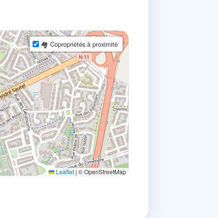
🏘 Copropriétés à proximité
Leaflet
|
© OpenStreetMap