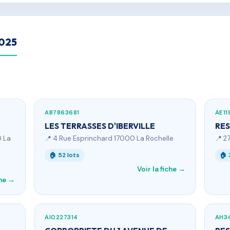
2025
AB7863681
AE11
LES TERRASSES D'IBERVILLE
RES
0 La
📍 4 Rue Esprinchard 17000 La Rochelle
📍 2
🏠 52 lots
🏠 
Voir la fiche →
che →
AI0227314
AH34