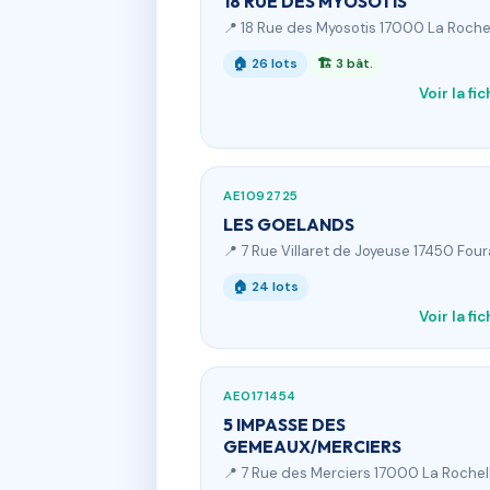
18 RUE DES MYOSOTIS
📍 18 Rue des Myosotis 17000 La Roche
🏠 26 lots
🏗 3 bât.
Voir la fi
AE1092725
LES GOELANDS
📍 7 Rue Villaret de Joyeuse 17450 Fou
🏠 24 lots
Voir la fi
AE0171454
5 IMPASSE DES
GEMEAUX/MERCIERS
📍 7 Rue des Merciers 17000 La Rochel