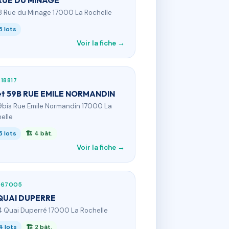
RUE DU MINAGE
8 Rue du Minage 17000 La Rochelle
5 lots
Voir la fiche →
18817
et 59B RUE EMILE NORMANDIN
9bis Rue Emile Normandin 17000 La
elle
5 lots
🏗 4 bât.
Voir la fiche →
367005
QUAI DUPERRE
4 Quai Duperré 17000 La Rochelle
4 lots
🏗 2 bât.