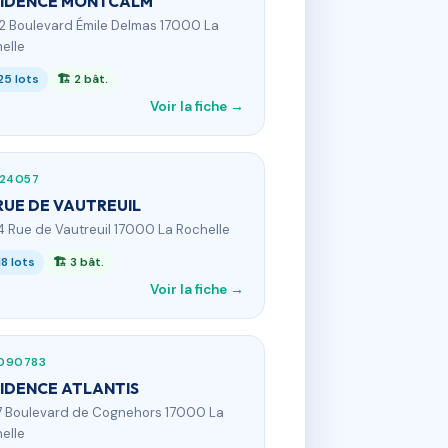
SIDENCE MONTCALM
82 Boulevard Émile Delmas 17000 La
elle
25 lots
🏗 2 bât.
Voir la fiche →
524057
RUE DE VAUTREUIL
4 Rue de Vautreuil 17000 La Rochelle
18 lots
🏗 3 bât.
Voir la fiche →
090783
IDENCE ATLANTIS
7 Boulevard de Cognehors 17000 La
elle