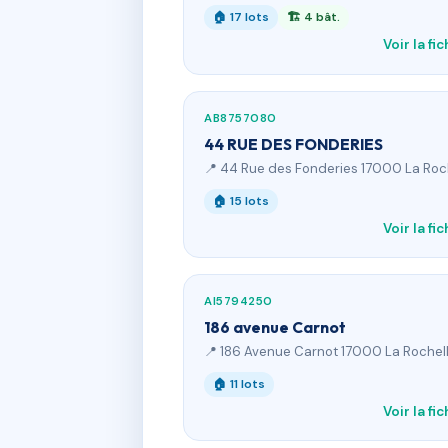
🏠 17 lots
🏗 4 bât.
Voir la fi
AB8757080
44 RUE DES FONDERIES
📍 44 Rue des Fonderies 17000 La Roc
🏠 15 lots
Voir la fi
AI5794250
186 avenue Carnot
📍 186 Avenue Carnot 17000 La Rochel
🏠 11 lots
Voir la fi