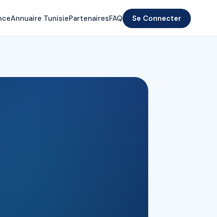
nce
Annuaire Tunisie
Partenaires
FAQ
Se Connecter