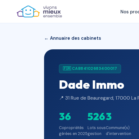
Nos pro
← Annuaire des cabinets
🇫🇷 CAB84102683400017
Dade Immo
📍 31 Rue de Beauregard, 17000 La 
36
526
3
Copropriétés
Lots sous
Commune(s)
gérées en 2025
gestion
d'intervention