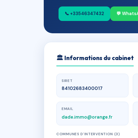
📞 +33546347432
💬 Whats
🏛
Informations du cabinet
SIRET
84102683400017
EMAIL
dade.immo@orange.fr
COMMUNES D'INTERVENTION (3)