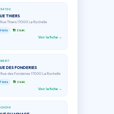
554702
RUE THIERS
1 Rue Thiers 17000 La Rochelle
8 lots
🏗 2 bât.
Voir la fiche →
398417
RUE DES FONDERIES
1 Rue des Fonderies 17000 La Rochelle
7 lots
🏗 2 bât.
Voir la fiche →
524014