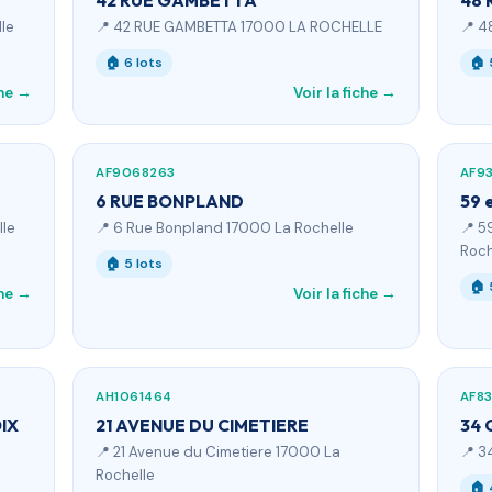
42 RUE GAMBETTA
48 
lle
📍 42 RUE GAMBETTA 17000 LA ROCHELLE
📍 4
🏠 6 lots
🏠 
che →
Voir la fiche →
AF9068263
AF93
6 RUE BONPLAND
59 
lle
📍 6 Rue Bonpland 17000 La Rochelle
📍 5
Roch
🏠 5 lots
🏠 
che →
Voir la fiche →
AH1061464
AF8
IX
21 AVENUE DU CIMETIERE
34 
📍 21 Avenue du Cimetiere 17000 La
📍 3
Rochelle
🏠 