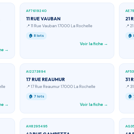
AF7619240
AE7
A
11 RUE VAUBAN
21 
📍 11 Rue Vauban 17000 La Rochelle
📍 2
🏠 8 lots
🏠 
Voir la fiche →
che →
AI2273894
AF5
17 RUE REAUMUR
31 
lle
📍 17 Rue Reaumur 17000 La Rochelle
📍 3
🏠 7 lots
🏠 
che →
Voir la fiche →
AH8295495
AG3