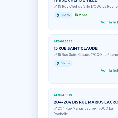
19 RUE CHEF DE VILLE
📍 19 Rue Chef de Ville 17000 La Roche
🏠 6 lots
🏗 2 bât.
Voir la fi
AF6666283
15 RUE SAINT CLAUDE
📍 15 Rue Saint Claude 17000 La Roche
🏠 5 lots
Voir la fi
AE6546816
204-204 BIS RUE MARIUS LACRO
📍 204 Rue Marius Lacroix 17000 La
Rochelle