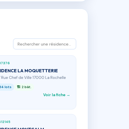
87376
IDENCE LA MOQUETTERIE
7 Rue Chef de Ville 17000 La Rochelle
34 lots
🏗 2 bât.
Voir la fiche →
12145