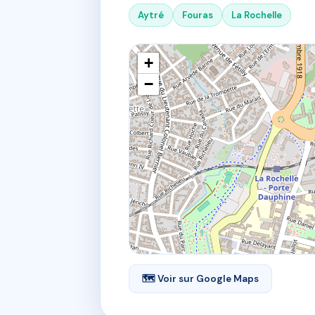
Aytré
Fouras
La Rochelle
+
−
🗺 Voir sur Google Maps