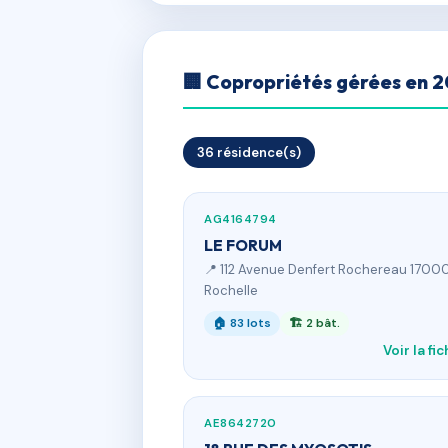
🏢 Copropriétés gérées en 
36 résidence(s)
AG4164794
LE FORUM
📍 112 Avenue Denfert Rochereau 1700
Rochelle
🏠 83 lots
🏗 2 bât.
Voir la fi
AE8642720