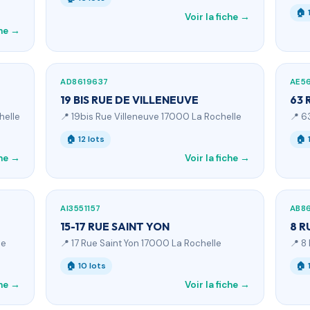
🏠 
Voir la fiche →
che →
AD8619637
AE5
19 BIS RUE DE VILLENEUVE
63 
helle
📍 19bis Rue Villeneuve 17000 La Rochelle
📍 6
🏠 12 lots
🏠 
che →
Voir la fiche →
AI3551157
AB8
15-17 RUE SAINT YON
8 R
le
📍 17 Rue Saint Yon 17000 La Rochelle
📍 8
🏠 10 lots
🏠 
che →
Voir la fiche →