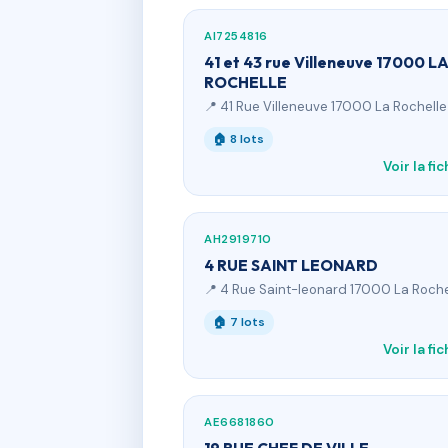
AI7254816
41 et 43 rue Villeneuve 17000 L
ROCHELLE
📍 41 Rue Villeneuve 17000 La Rochelle
🏠 8 lots
Voir la fi
AH2919710
4 RUE SAINT LEONARD
📍 4 Rue Saint-leonard 17000 La Roche
🏠 7 lots
Voir la fi
AE6681860