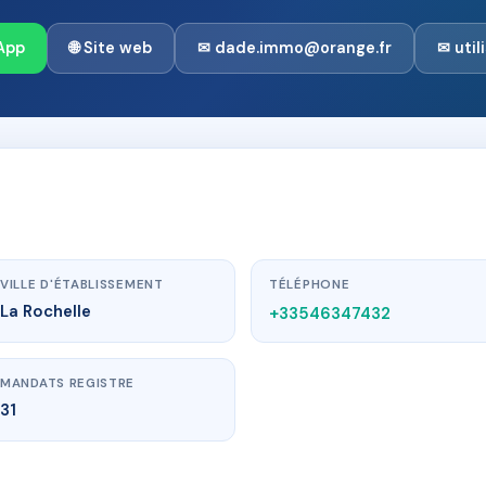
App
🌐 Site web
✉ dade.immo@orange.fr
✉ uti
VILLE D'ÉTABLISSEMENT
TÉLÉPHONE
La Rochelle
+33546347432
MANDATS REGISTRE
31