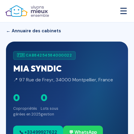
☰
← Annuaire des cabinets
🇫🇷 CAB84254584000022
MIA SYNDIC
📍 97 Rue de Freyr, 34000 Montpellier, France
0
0
Copropriétés
Lots sous
gérées en 2025
gestion
📞 +33499927622
💬 WhatsApp