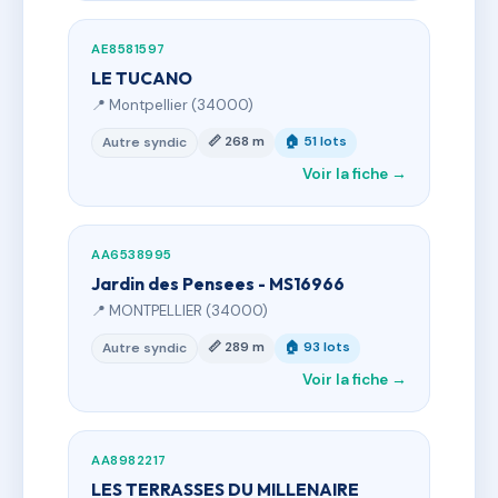
AE8581597
LE TUCANO
📍 Montpellier (34000)
📏 268 m
🏠 51 lots
Autre syndic
Voir la fiche →
AA6538995
Jardin des Pensees - MS16966
📍 MONTPELLIER (34000)
📏 289 m
🏠 93 lots
Autre syndic
Voir la fiche →
AA8982217
LES TERRASSES DU MILLENAIRE