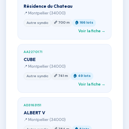
Résidence du Chateau
📍 Montpellier (34000)
📏 700 m
🏠 166 lots
Autre syndic
Voir la fiche →
AA2270171
CUBE
📍 Montpellier (34000)
📏 741 m
🏠 49 lots
Autre syndic
Voir la fiche →
AD3163151
ALBERT V
📍 Montpellier (34000)