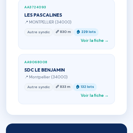
AA3724093
LES PASCALINES
📍 MONTPELLIER (34000)
📏 830 m
🏠 229 lots
Autre syndic
Voir la fiche →
AA9068008
SDC LE BENJAMIN
📍 Montpellier (34000)
📏 833 m
🏠 132 lots
Autre syndic
Voir la fiche →