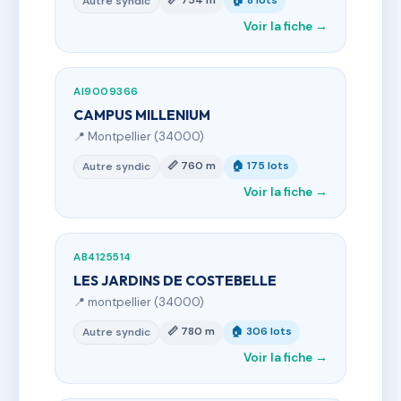
📏 754 m
🏠 8 lots
Autre syndic
Voir la fiche →
AI9009366
CAMPUS MILLENIUM
📍 Montpellier (34000)
📏 760 m
🏠 175 lots
Autre syndic
Voir la fiche →
AB4125514
LES JARDINS DE COSTEBELLE
📍 montpellier (34000)
📏 780 m
🏠 306 lots
Autre syndic
Voir la fiche →