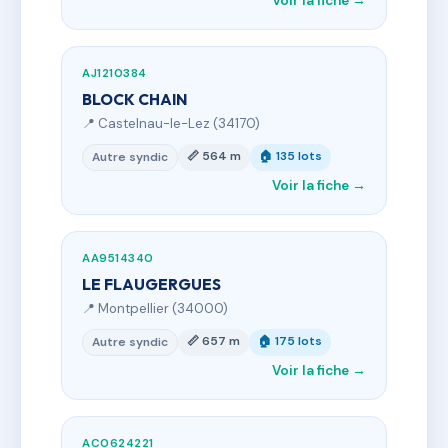
Voir la fiche →
AJ1210384
BLOCK CHAIN
📍 Castelnau-le-Lez (34170)
📏 564 m
🏠 135 lots
Autre syndic
Voir la fiche →
AA9514340
LE FLAUGERGUES
📍 Montpellier (34000)
📏 657 m
🏠 175 lots
Autre syndic
Voir la fiche →
AC0624221