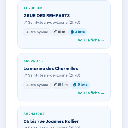
AG7311665
2 RUE DES REMPARTS
📍 Saint-Jean-de-Losne (21170)
📏 111 m
🏠 3 lots
Autre syndic
Voir la fiche →
AD9260712
La marina des Charmilles
📍 Saint-Jean-de-Losne (21170)
📏 154 m
🏠 5 lots
Autre syndic
Voir la fiche →
AG2438992
06 bis rue Joannes Rollier