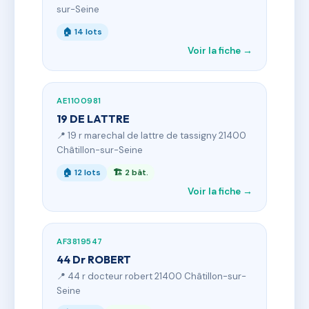
sur-Seine
🏠 14 lots
Voir la fiche →
AE1100981
19 DE LATTRE
📍 19 r marechal de lattre de tassigny 21400
Châtillon-sur-Seine
🏠 12 lots
🏗 2 bât.
Voir la fiche →
AF3819547
44 Dr ROBERT
📍 44 r docteur robert 21400 Châtillon-sur-
Seine