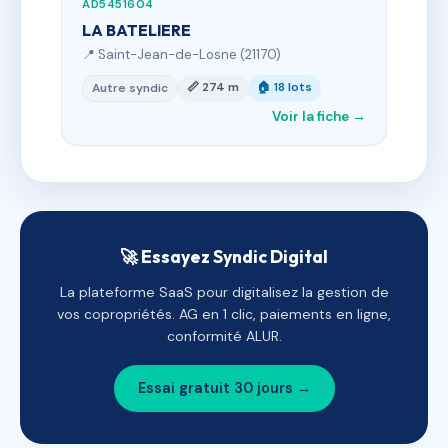
AD5451604
LA BATELIERE
📍 Saint-Jean-de-Losne (21170)
📏 274 m
🏠 18 lots
Autre syndic
Voir la fiche →
🚀 Essayez Syndic Digital
La plateforme SaaS pour digitalisez la gestion de
vos copropriétés. AG en 1 clic, paiements en ligne,
conformité ALUR.
Essai gratuit 30 jours →