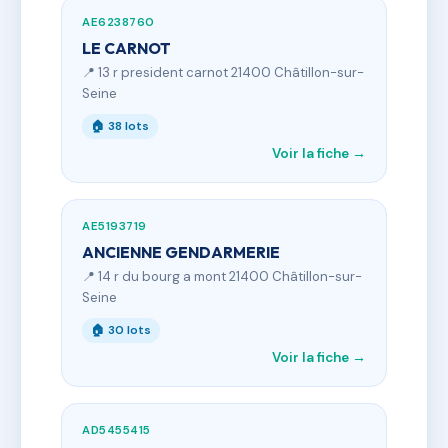
AE6238760
LE CARNOT
📍 13 r president carnot 21400 Châtillon-sur-
Seine
🏠 38 lots
Voir la fiche →
AE5193719
ANCIENNE GENDARMERIE
📍 14 r du bourg a mont 21400 Châtillon-sur-
Seine
🏠 30 lots
Voir la fiche →
AD5455415