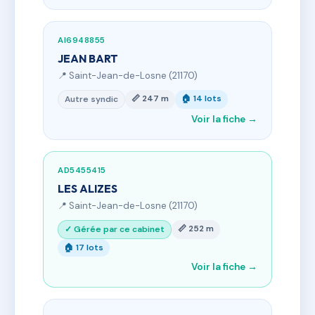
AI6948855
JEAN BART
📍 Saint-Jean-de-Losne (21170)
📏 247 m
🏠 14 lots
Autre syndic
Voir la fiche →
AD5455415
LES ALIZES
📍 Saint-Jean-de-Losne (21170)
📏 252 m
✓ Gérée par ce cabinet
🏠 17 lots
Voir la fiche →