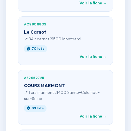
Voir la fiche →
AC9806803
Le Carnot
📍 34 r carnot 21500 Montbard
🏠 70 lots
Voir la fiche →
AE2652725
COURS MARMONT
📍 1 crs marmont 21400 Sainte-Colombe-
sur-Seine
🏠 63 lots
Voir la fiche →