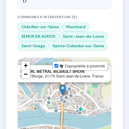
17
COMMUNES D'INTERVENTION (6)
Châtillon-sur-Seine
Montbard
SEMUR EN AUXOIS
Saint-Jean-de-Losne
Saint-Usage
Sainte-Colombe-sur-Seine
+
🏘 Copropriétés à proximité
×
SELARL MÉTRAL BILBAULT BROIN
−
6 Rue Monge, 21170 Saint-Jean-de-Losne, France