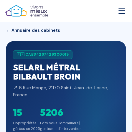
☰
← Annuaire des cabinets
🇫🇷 CAB84267429300019
SELARL MÉTRAL
BILBAULT BROIN
📍 6 Rue Monge, 21170 Saint-Jean-de-Losne,
France
15
520
6
Copropriétés
Lots sous
Commune(s)
gérées en 2025
gestion
d'intervention