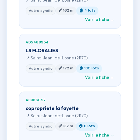
📍 Saint-Jean-de-Losne (21170)
📏 162 m
🏠 4 lots
Autre syndic
Voir la fiche →
AD5468954
LS FLORALIES
📍 Saint-Jean-de-Losne (21170)
📏 172 m
🏠 130 lots
Autre syndic
Voir la fiche →
AI1386697
copropriete la fayette
📍 Saint-Jean-de-Losne (21170)
📏 182 m
🏠 6 lots
Autre syndic
Voir la fiche →