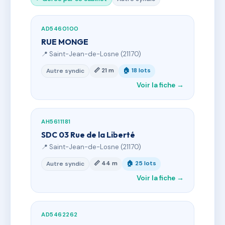
AD5460100
RUE MONGE
📍 Saint-Jean-de-Losne (21170)
📏 21 m
🏠 18 lots
Autre syndic
Voir la fiche →
AH5611181
SDC 03 Rue de la Liberté
📍 Saint-Jean-de-Losne (21170)
📏 44 m
🏠 25 lots
Autre syndic
Voir la fiche →
AD5462262