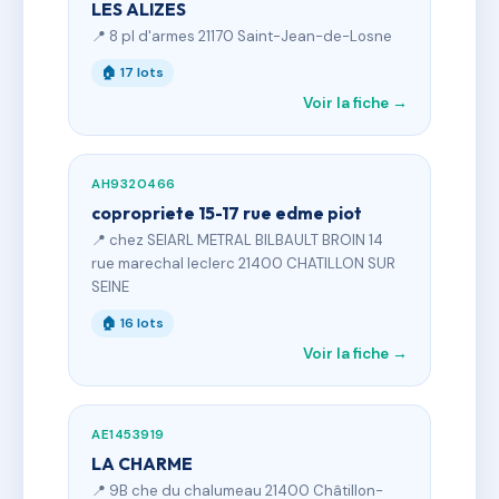
LES ALIZES
📍 8 pl d'armes 21170 Saint-Jean-de-Losne
🏠 17 lots
Voir la fiche →
AH9320466
copropriete 15-17 rue edme piot
📍 chez SElARL METRAL BILBAULT BROIN 14
rue marechal leclerc 21400 CHATILLON SUR
SEINE
🏠 16 lots
Voir la fiche →
AE1453919
LA CHARME
📍 9B che du chalumeau 21400 Châtillon-