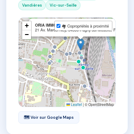
Vandières
Vic-sur-Seille
×
+
ORIA IMMOBILIER
🏘 Copropriétés à proximité
21 Av. Marcel Ney, 54530 Pagny-sur-Moselle, France
−
Leaflet
|
© OpenStreetMap
🗺 Voir sur Google Maps