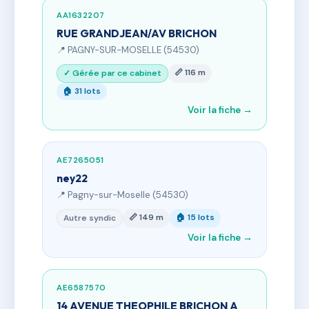
AA1632207
RUE GRANDJEAN/AV BRICHON
📍 PAGNY-SUR-MOSELLE (54530)
📏 116 m
✓ Gérée par ce cabinet
🏠 31 lots
Voir la fiche →
AE7265051
ney22
📍 Pagny-sur-Moselle (54530)
📏 149 m
🏠 15 lots
Autre syndic
Voir la fiche →
AE6587570
14 AVENUE THEOPHILE BRICHON A