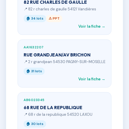
82 RUE CHARLES DE GAULLE
📍 82 r charles de gaulle 54121 Vandières
🏠 34 lots
⚠ PPT
Voir la fiche →
AA1632207
RUE GRANDJEAN/AV BRICHON
📍 2 r grandjean 54530 PAGNY-SUR-MOSELLE
🏠 31 lots
Voir la fiche →
AB6023345
68 RUE DE LA REPUBLIQUE
📍 68 r de la republique 54520 LAXOU
🏠 30 lots