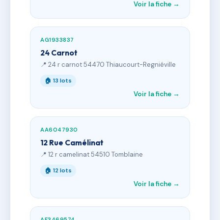
Voir la fiche →
AG1933837
24 Carnot
📍 24 r carnot 54470 Thiaucourt-Regniéville
🏠 13 lots
Voir la fiche →
AA6047930
12 Rue Camélinat
📍 12 r camelinat 54510 Tomblaine
🏠 12 lots
Voir la fiche →
AF3469574