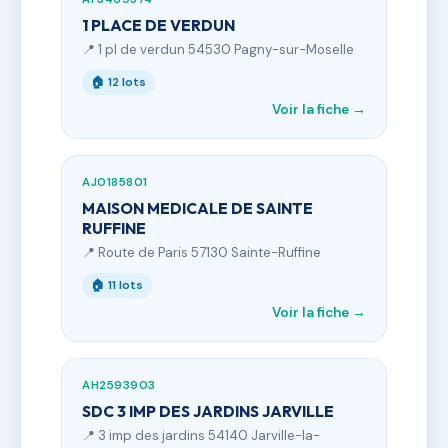
1 PLACE DE VERDUN
📍 1 pl de verdun 54530 Pagny-sur-Moselle
🏠 12 lots
Voir la fiche →
AJ0185801
MAISON MEDICALE DE SAINTE
RUFFINE
📍 Route de Paris 57130 Sainte-Ruffine
🏠 11 lots
Voir la fiche →
AH2593903
SDC 3 IMP DES JARDINS JARVILLE
📍 3 imp des jardins 54140 Jarville-la-