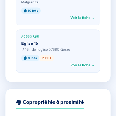
Malgrange
🏠 10 lots
Voir la fiche →
AC5307251
Eglise 16
📍 16 r de l eglise 57680 Gorze
🏠 9 lots
⚠ PPT
Voir la fiche →
🏘 Copropriétés à proximité