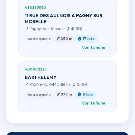
AE6385850
11 RUE DES AULNOIS A PAGNY SUR
MOSELLE
📍 Pagny-sur-Moselle (54530)
📏 350 m
🏠 17 lots
Autre syndic
Voir la fiche →
AD0962225
BARTHELEMY
📍 PAGNY-SUR-MOSELLE (54530)
📏 377 m
🏠 6 lots
Autre syndic
Voir la fiche →