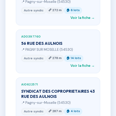
📍 Pagny-sur-Moselle (54530)
📏 272 m
🏠 6 lots
Autre syndic
Voir la fiche →
AD0397760
56 RUE DES AULNOIS
📍 PAGNY SUR MOSELLE (54530)
📏 278 m
🏠 14 lots
Autre syndic
Voir la fiche →
AI0622571
SYNDICAT DES COPROPRIETAIRES 43
RUE DES AULNOIS
📍 Pagny-sur-Moselle (54530)
📏 287 m
🏠 4 lots
Autre syndic