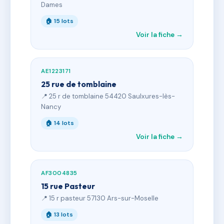
Dames
🏠 15 lots
Voir la fiche →
AE1223171
25 rue de tomblaine
📍 25 r de tomblaine 54420 Saulxures-lès-
Nancy
🏠 14 lots
Voir la fiche →
AF3004835
15 rue Pasteur
📍 15 r pasteur 57130 Ars-sur-Moselle
🏠 13 lots