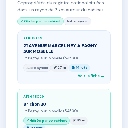
Copropriétés du registre national situées
dans un rayon de 3 km autour du cabinet.
✓ Gérée par ce cabinet
Autre syndic
AE8064891
21 AVENUE MARCEL NEY A PAGNY
SUR MOSELLE
📍 Pagny-sur-Moselle (54530)
📏 27 m
🏠 14 lots
Autre syndic
Voir la fiche →
AF3648029
Brichon 20
📍 Pagny-sur-Moselle (54530)
📏 65 m
✓ Gérée par ce cabinet