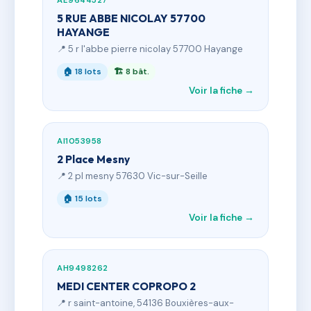
AE9644527
5 RUE ABBE NICOLAY 57700
HAYANGE
📍 5 r l'abbe pierre nicolay 57700 Hayange
🏠 18 lots
🏗 8 bât.
Voir la fiche →
AI1053958
2 Place Mesny
📍 2 pl mesny 57630 Vic-sur-Seille
🏠 15 lots
Voir la fiche →
AH9498262
MEDI CENTER COPROPO 2
📍 r saint-antoine, 54136 Bouxières-aux-