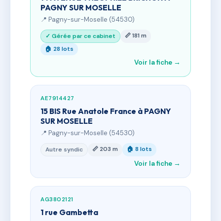
PAGNY SUR MOSELLE
📍 Pagny-sur-Moselle (54530)
📏 181 m
✓ Gérée par ce cabinet
🏠 28 lots
Voir la fiche →
AE7914427
15 BIS Rue Anatole France à PAGNY
SUR MOSELLE
📍 Pagny-sur-Moselle (54530)
📏 203 m
🏠 8 lots
Autre syndic
Voir la fiche →
AG3802121
1 rue Gambetta