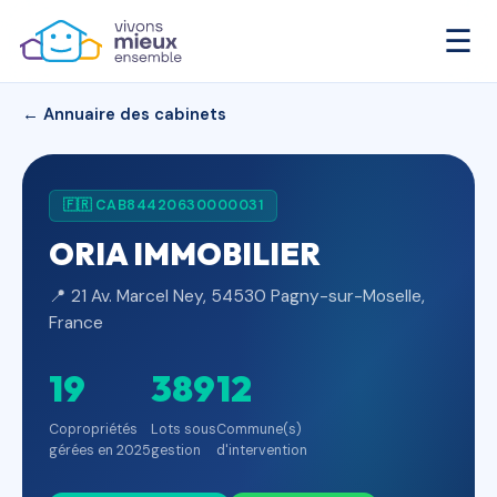
☰
← Annuaire des cabinets
🇫🇷 CAB84420630000031
ORIA IMMOBILIER
📍 21 Av. Marcel Ney, 54530 Pagny-sur-Moselle,
France
19
389
12
Copropriétés
Lots sous
Commune(s)
gérées en 2025
gestion
d'intervention