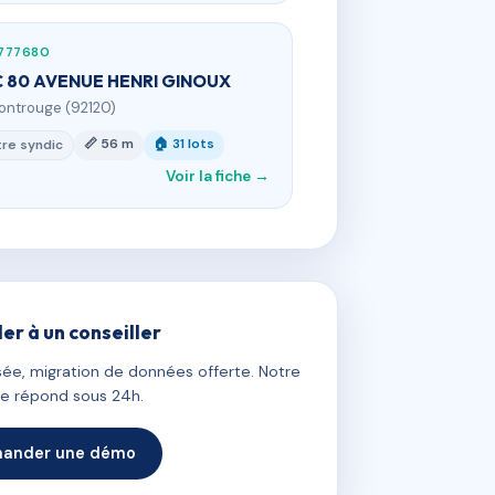
777680
 80 AVENUE HENRI GINOUX
ontrouge (92120)
📏 56 m
🏠 31 lots
re syndic
Voir la fiche →
ler à un conseiller
ée, migration de données offerte. Notre
e répond sous 24h.
ander une démo