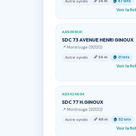
📏 24 m
🏠 87 lots
Autre syndic
Voir la fi
AA9369141
SDC 73 AVENUE HENRI GINOUX
📍 Montrouge (92120)
📏 34 m
🏠 21 lots
Autre syndic
Voir la fi
AD3424694
SDC 77 H.GINOUX
📍 Montrouge (92120)
📏 46 m
🏠 52 lots
Autre syndic
Voir la fi