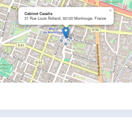
×
Cabinet Cazalis
31 Rue Louis Rolland, 92120 Montrouge, France