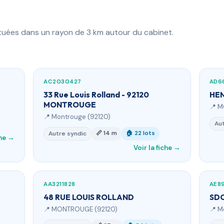
ituées dans un rayon de 3 km autour du cabinet.
AC2030427
AD6
33 Rue Louis Rolland - 92120
HEN
MONTROUGE
📍 
📍 Montrouge (92120)
Aut
📏 14 m
🏠 22 lots
Autre syndic
che →
Voir la fiche →
AA3211828
AE8
48 RUE LOUIS ROLLAND
SDC
📍 MONTROUGE (92120)
📍 M