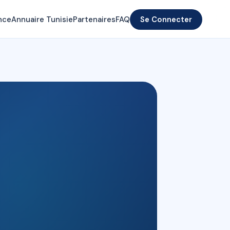
nce
Annuaire Tunisie
Partenaires
FAQ
Se Connecter