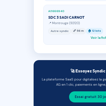
AI1666940
SDC 3 SADI CARNOT
📍 Montrouge (92120)
📏 56 m
🏠 12 lots
Autre syndic
Voir la fi
🚀 Essayez Syndic 
La plateforme SaaS pour digitalisez la g
AG en 1 clic, paiements en lign
Essai gratuit 30 j