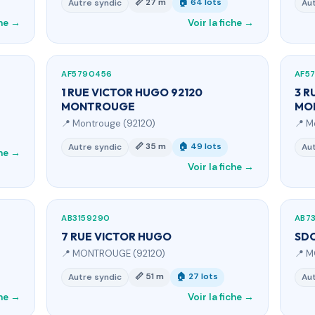
📏 27 m
🏠 64 lots
Autre syndic
Aut
che →
Voir la fiche →
AF5790456
AF5
1 RUE VICTOR HUGO 92120
3 R
MONTROUGE
MO
📍 Montrouge (92120)
📍 M
📏 35 m
🏠 49 lots
Autre syndic
Aut
che →
Voir la fiche →
AB3159290
AB7
7 RUE VICTOR HUGO
SDC
📍 MONTROUGE (92120)
📍 
📏 51 m
🏠 27 lots
Autre syndic
Aut
che →
Voir la fiche →