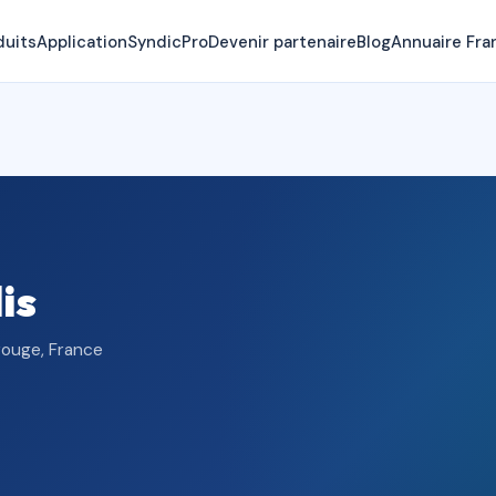
duits
Application
SyndicPro
Devenir partenaire
Blog
Annuaire Fra
is
rouge, France