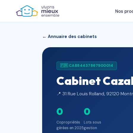
Nos pro
← Annuaire des cabinets
🇫🇷 CAB84437867900014
Cabinet Cazal
📍 31 Rue Louis Rolland, 92120 Mont
0
0
Copropriétés
Lots sous
gérées en 2025
gestion