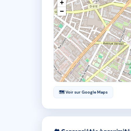
+
−
🗺 Voir sur Google Maps