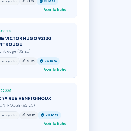
📏 31 m
🏠 21 lots
re syndic
Voir la fiche →
789714
UE VICTOR HUGO 92120
NTROUGE
ontrouge (92120)
📏 41 m
🏠 36 lots
re syndic
Voir la fiche →
322225
 79 RUE HENRI GINOUX
MONTROUGE (92120)
📏 55 m
🏠 20 lots
re syndic
Voir la fiche →