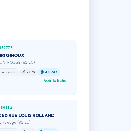
682777
RI GINOUX
MONTROUGE (92120)
📏 22 m
🏠 48 lots
re syndic
Voir la fiche →
939332
 50 RUE LOUIS ROLLAND
ontrouge (92120)