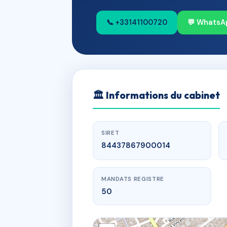
📞 +33141100720
💬 WhatsA
🏛
Informations du cabinet
SIRET
84437867900014
MANDATS REGISTRE
50