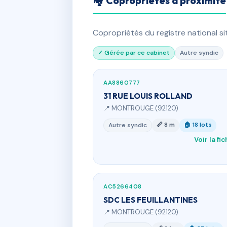
🏘 Copropriétés à proximité
Copropriétés du registre national s
✓ Gérée par ce cabinet
Autre syndic
AA8860777
31 RUE LOUIS ROLLAND
📍 MONTROUGE (92120)
📏 8 m
🏠 18 lots
Autre syndic
Voir la fi
AC5266408
SDC LES FEUILLANTINES
📍 MONTROUGE (92120)