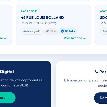
AA8700718
AD0
46 RUE LOUIS ROLLAND
SDC
📍 MONTROUGE (92120)
📍 M
📏 56 m
🏠 68 lots
Autre syndic
Aut
che →
Voir la fiche →
Digital
📞 Par
estion de vos copropriétés.
Démonstration personnalis
e, conformité ALUR.
équip
ours →
Dem