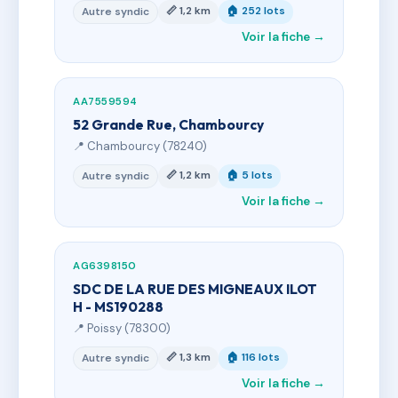
📏 1,2 km
🏠 252 lots
Autre syndic
Voir la fiche →
AA7559594
52 Grande Rue, Chambourcy
📍 Chambourcy (78240)
📏 1,2 km
🏠 5 lots
Autre syndic
Voir la fiche →
AG6398150
SDC DE LA RUE DES MIGNEAUX ILOT
H - MS190288
📍 Poissy (78300)
📏 1,3 km
🏠 116 lots
Autre syndic
Voir la fiche →