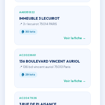
AA8351322
IMMEUBLE 3 LECUIROT
📍 3 r lecuirot 75014 PARIS
🏠 30 lots
Voir la fiche →
AC2023661
136 BOULEVARD VINCENT AURIOL
📍 136 bd vincent auriol 75013 Paris
🏠 29 lots
Voir la fiche →
AC2047926
3 RUE DE PLAISANCE