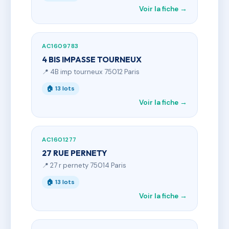
Voir la fiche →
AC1609783
4 BIS IMPASSE TOURNEUX
📍 4B imp tourneux 75012 Paris
🏠 13 lots
Voir la fiche →
AC1601277
27 RUE PERNETY
📍 27 r pernety 75014 Paris
🏠 13 lots
Voir la fiche →