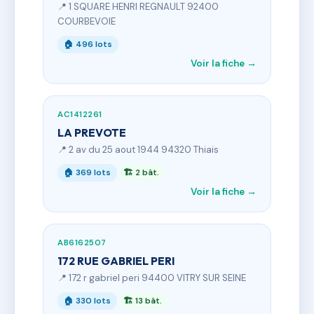
📍 1 SQUARE HENRI REGNAULT 92400
COURBEVOIE
🏠 496 lots
Voir la fiche →
AC1412261
LA PREVOTE
📍 2 av du 25 aout 1944 94320 Thiais
🏠 369 lots
🏗 2 bât.
Voir la fiche →
AB6162507
172 RUE GABRIEL PERI
📍 172 r gabriel peri 94400 VITRY SUR SEINE
🏠 330 lots
🏗 13 bât.