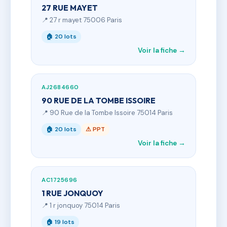
27 RUE MAYET
📍 27 r mayet 75006 Paris
🏠 20 lots
Voir la fiche →
AJ2684660
90 RUE DE LA TOMBE ISSOIRE
📍 90 Rue de la Tombe Issoire 75014 Paris
🏠 20 lots
⚠ PPT
Voir la fiche →
AC1725696
1 RUE JONQUOY
📍 1 r jonquoy 75014 Paris
🏠 19 lots