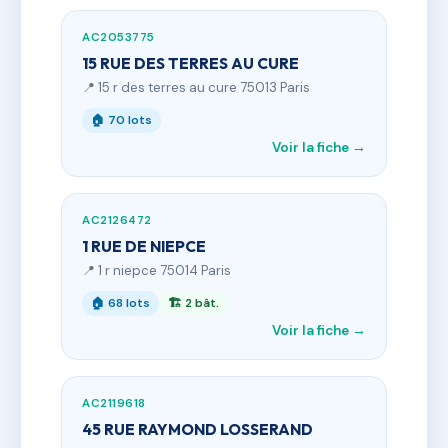
AC2053775
15 RUE DES TERRES AU CURE
📍 15 r des terres au cure 75013 Paris
🏠 70 lots
Voir la fiche →
AC2126472
1 RUE DE NIEPCE
📍 1 r niepce 75014 Paris
🏠 68 lots
🏗 2 bât.
Voir la fiche →
AC2119618
45 RUE RAYMOND LOSSERAND