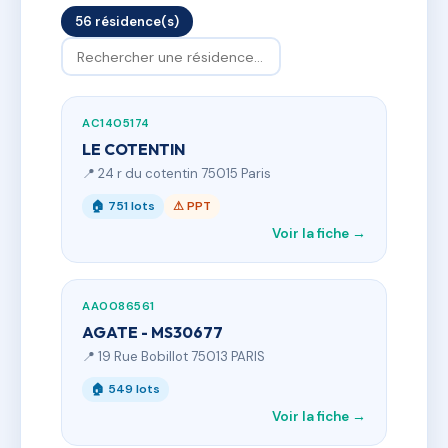
56 résidence(s)
AC1405174
LE COTENTIN
📍 24 r du cotentin 75015 Paris
🏠 751 lots
⚠ PPT
Voir la fiche →
AA0086561
AGATE - MS30677
📍 19 Rue Bobillot 75013 PARIS
🏠 549 lots
Voir la fiche →