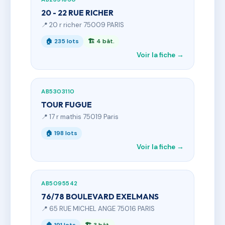
20 - 22 RUE RICHER
📍 20 r richer 75009 PARIS
🏠 235 lots
🏗 4 bât.
Voir la fiche →
AB5303110
TOUR FUGUE
📍 17 r mathis 75019 Paris
🏠 198 lots
Voir la fiche →
AB5095542
76/78 BOULEVARD EXELMANS
📍 65 RUE MICHEL ANGE 75016 PARIS