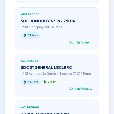
AD4766556
SDC JONQUOY N° 18 - 75014
📍 18 r jonquoy 75014 Paris
🏠 59 lots
Voir la fiche →
AJ2995785
SDC 31 GENERAL LECLERC
📍 31 Avenue du Général Leclerc 75014 Paris
🏠 54 lots
🏗 7 bât.
Voir la fiche →
AC1995968