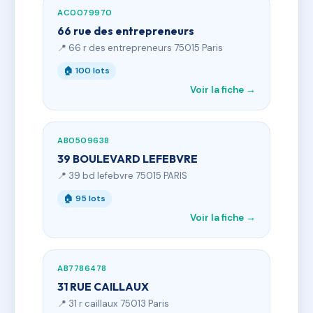
AC0079970
66 rue des entrepreneurs
📍 66 r des entrepreneurs 75015 Paris
🏠 100 lots
Voir la fiche →
AB0509638
39 BOULEVARD LEFEBVRE
📍 39 bd lefebvre 75015 PARIS
🏠 95 lots
Voir la fiche →
AB7786478
31 RUE CAILLAUX
📍 31 r caillaux 75013 Paris