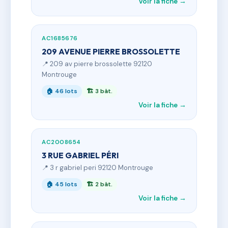
Voir la fiche →
AC1685676
209 AVENUE PIERRE BROSSOLETTE
📍 209 av pierre brossolette 92120
Montrouge
🏠 46 lots
🏗 3 bât.
Voir la fiche →
AC2008654
3 RUE GABRIEL PÉRI
📍 3 r gabriel peri 92120 Montrouge
🏠 45 lots
🏗 2 bât.
Voir la fiche →