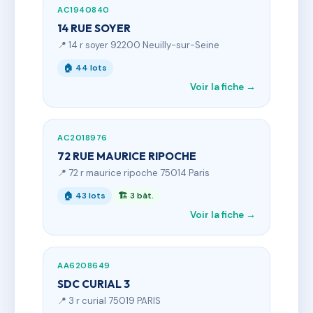
AC1940840
14 RUE SOYER
📍 14 r soyer 92200 Neuilly-sur-Seine
🏠 44 lots
Voir la fiche →
AC2018976
72 RUE MAURICE RIPOCHE
📍 72 r maurice ripoche 75014 Paris
🏠 43 lots
🏗 3 bât.
Voir la fiche →
AA6208649
SDC CURIAL 3
📍 3 r curial 75019 PARIS