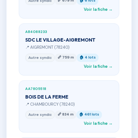
📏 679 m
🏠 6 lots
Autre syndic
Voir la fiche →
AB4088233
SDC LE VILLAGE-AIGREMONT
📍 AIGREMONT (78240)
📏 759 m
🏠 4 lots
Autre syndic
Voir la fiche →
AA7805518
BOIS DE LA FERME
📍 CHAMBOURCY (78240)
📏 834 m
🏠 461 lots
Autre syndic
Voir la fiche →