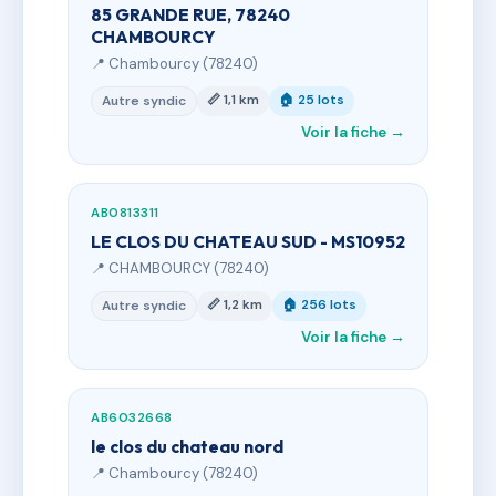
85 GRANDE RUE, 78240
CHAMBOURCY
📍 Chambourcy (78240)
📏 1,1 km
🏠 25 lots
Autre syndic
Voir la fiche →
AB0813311
LE CLOS DU CHATEAU SUD - MS10952
📍 CHAMBOURCY (78240)
📏 1,2 km
🏠 256 lots
Autre syndic
Voir la fiche →
AB6032668
le clos du chateau nord
📍 Chambourcy (78240)