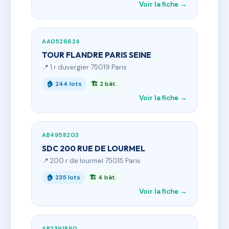
Voir la fiche →
AA0526624
TOUR FLANDRE PARIS SEINE
📍 1 r duvergier 75019 Paris
🏠 244 lots
🏗 2 bât.
Voir la fiche →
AB4958203
SDC 200 RUE DE LOURMEL
📍 200 r de lourmel 75015 Paris
🏠 235 lots
🏗 4 bât.
Voir la fiche →
AB2391860