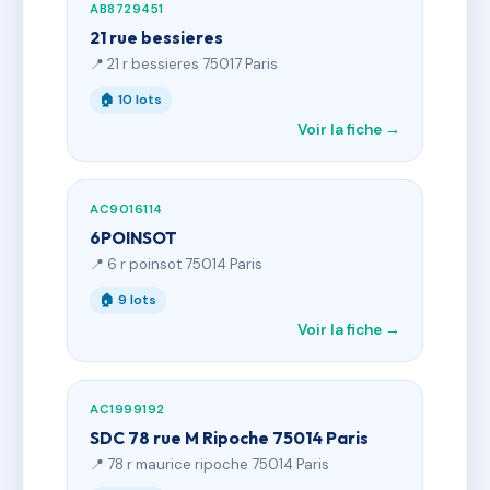
AB8729451
21 rue bessieres
📍 21 r bessieres 75017 Paris
🏠 10 lots
Voir la fiche →
AC9016114
6POINSOT
📍 6 r poinsot 75014 Paris
🏠 9 lots
Voir la fiche →
AC1999192
SDC 78 rue M Ripoche 75014 Paris
📍 78 r maurice ripoche 75014 Paris