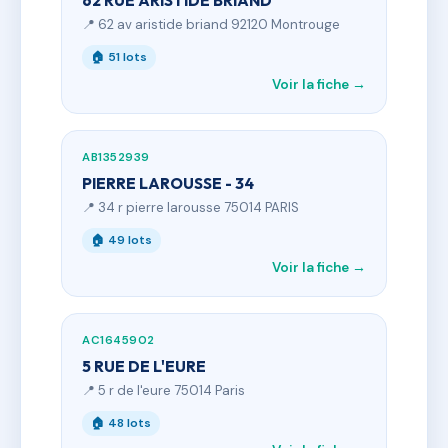
62 RUE ARISTIDE BRIAND
📍 62 av aristide briand 92120 Montrouge
🏠 51 lots
Voir la fiche →
AB1352939
PIERRE LAROUSSE - 34
📍 34 r pierre larousse 75014 PARIS
🏠 49 lots
Voir la fiche →
AC1645902
5 RUE DE L'EURE
📍 5 r de l'eure 75014 Paris
🏠 48 lots