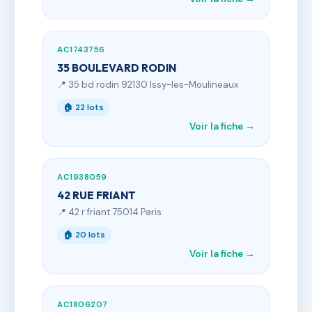
AC1743756
35 BOULEVARD RODIN
📍 35 bd rodin 92130 Issy-les-Moulineaux
🏠 22 lots
Voir la fiche →
AC1938059
42 RUE FRIANT
📍 42 r friant 75014 Paris
🏠 20 lots
Voir la fiche →
AC1806207