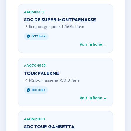
AA0585372
SDC DE SUPER-MONTPARNASSE
📍 15 r georges pitard 75015 Paris
🏠 532 lots
Voir la fiche →
AA0704825
TOUR PALERME
📍 142 bd massena 75013 Paris
🏠 515 lots
Voir la fiche →
AA0515080
SDC TOUR GAMBETTA