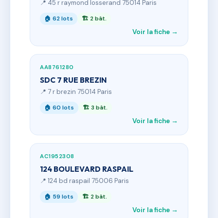
📍 45 r raymond losserand 75014 Paris
🏠 62 lots
🏗 2 bât.
Voir la fiche →
AA8761280
SDC 7 RUE BREZIN
📍 7 r brezin 75014 Paris
🏠 60 lots
🏗 3 bât.
Voir la fiche →
AC1952308
124 BOULEVARD RASPAIL
📍 124 bd raspail 75006 Paris
🏠 59 lots
🏗 2 bât.
Voir la fiche →