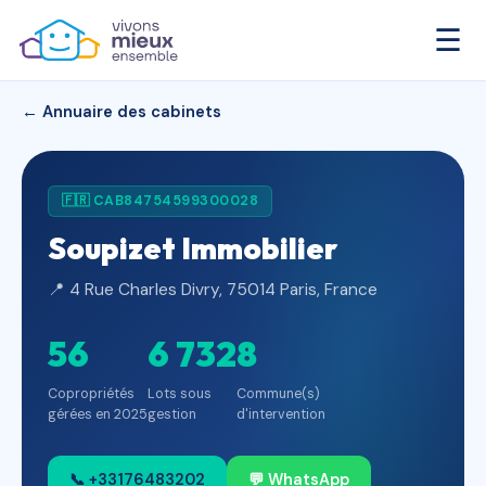
☰
← Annuaire des cabinets
🇫🇷 CAB84754599300028
Soupizet Immobilier
📍 4 Rue Charles Divry, 75014 Paris, France
56
6 732
8
Copropriétés
Lots sous
Commune(s)
gérées en 2025
gestion
d'intervention
📞 +33176483202
💬 WhatsApp