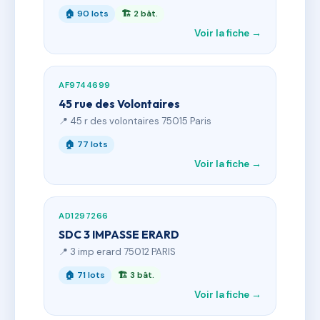
🏠 90 lots
🏗 2 bât.
Voir la fiche →
AF9744699
45 rue des Volontaires
📍 45 r des volontaires 75015 Paris
🏠 77 lots
Voir la fiche →
AD1297266
SDC 3 IMPASSE ERARD
📍 3 imp erard 75012 PARIS
🏠 71 lots
🏗 3 bât.
Voir la fiche →