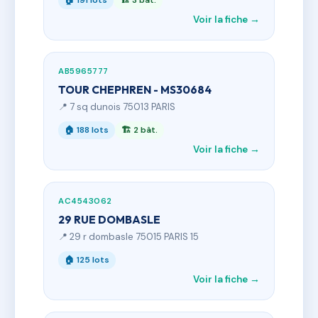
🏠 191 lots
🏗 3 bât.
Voir la fiche →
AB5965777
TOUR CHEPHREN - MS30684
📍 7 sq dunois 75013 PARIS
🏠 188 lots
🏗 2 bât.
Voir la fiche →
AC4543062
29 RUE DOMBASLE
📍 29 r dombasle 75015 PARIS 15
🏠 125 lots
Voir la fiche →