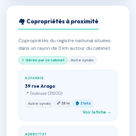
🏘 Copropriétés à proximité
Copropriétés du registre national situées
dans un rayon de 3 km autour du cabinet.
✓ Gérée par ce cabinet
Autre syndic
AJ1149913
39 rue Arago
📍 Toulouse (31500)
📏 28 m
🏠 2 lots
Autre syndic
Voir la fiche →
AD8807737