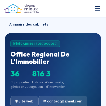
☰
← Annuaire des cabinets
🇫🇷 CAB84947057000037
Office Regional De
L'Immobilier
36
816
3
Copropriétés
Lots sous
Commune(s)
gérées en 2025
gestion
d'intervention
🌐 Site web
✉ contact@gmail.com