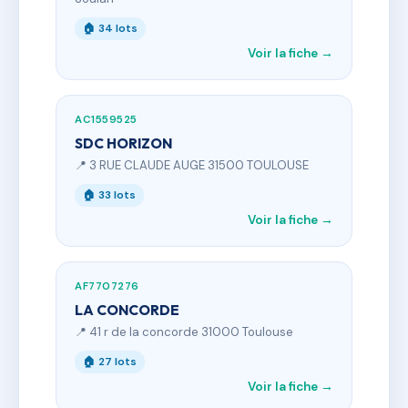
🏠 34 lots
Voir la fiche →
AC1559525
SDC HORIZON
📍 3 RUE CLAUDE AUGE 31500 TOULOUSE
🏠 33 lots
Voir la fiche →
AF7707276
LA CONCORDE
📍 41 r de la concorde 31000 Toulouse
🏠 27 lots
Voir la fiche →