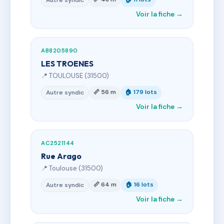
Autre syndic
Voir la fiche →
AB8205890
LES TROENES
📍 TOULOUSE (31500)
📏 56 m
🏠 179 lots
Autre syndic
Voir la fiche →
AC2521144
Rue Arago
📍 Toulouse (31500)
📏 64 m
🏠 16 lots
Autre syndic
Voir la fiche →