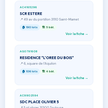
AC4165296
SCR ESTERE
📍 49 av du portillon 31110 Saint-Mamet
🏠 190 lots
🏗 5 bât.
Voir la fiche →
AG0791608
RESIDENCE "L'OREE DU BOIS"
📍 6, square de l'Aquilon
🏠 106 lots
🏗 4 bât.
Voir la fiche →
AC9902594
SDC PLACE OLIVIER 5
📍 5 pl olivier 31300 Toulouse