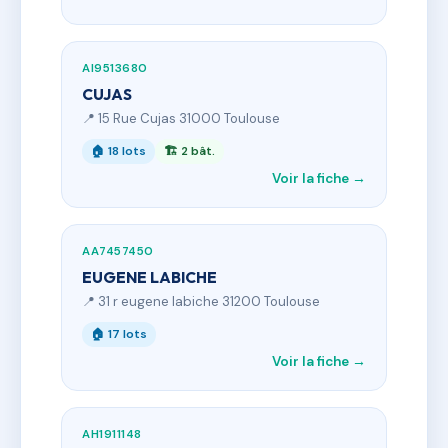
AI9513680
CUJAS
📍 15 Rue Cujas 31000 Toulouse
🏠 18 lots
🏗 2 bât.
Voir la fiche →
AA7457450
EUGENE LABICHE
📍 31 r eugene labiche 31200 Toulouse
🏠 17 lots
Voir la fiche →
AH1911148