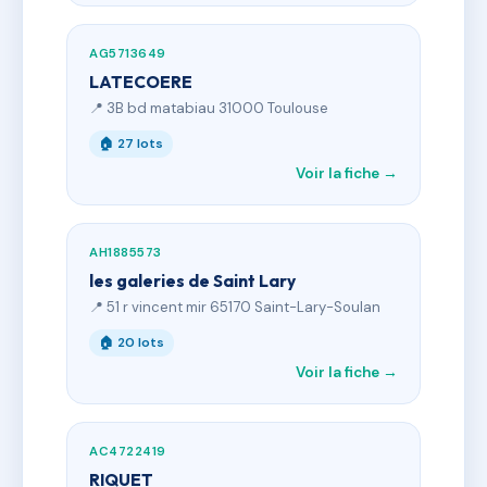
AG5713649
LATECOERE
📍 3B bd matabiau 31000 Toulouse
🏠 27 lots
Voir la fiche →
AH1885573
les galeries de Saint Lary
📍 51 r vincent mir 65170 Saint-Lary-Soulan
🏠 20 lots
Voir la fiche →
AC4722419
RIQUET