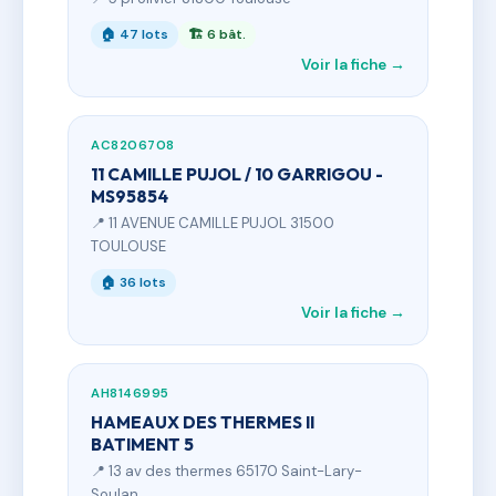
🏠 47 lots
🏗 6 bât.
Voir la fiche →
AC8206708
11 CAMILLE PUJOL / 10 GARRIGOU -
MS95854
📍 11 AVENUE CAMILLE PUJOL 31500
TOULOUSE
🏠 36 lots
Voir la fiche →
AH8146995
HAMEAUX DES THERMES II
BATIMENT 5
📍 13 av des thermes 65170 Saint-Lary-
Soulan