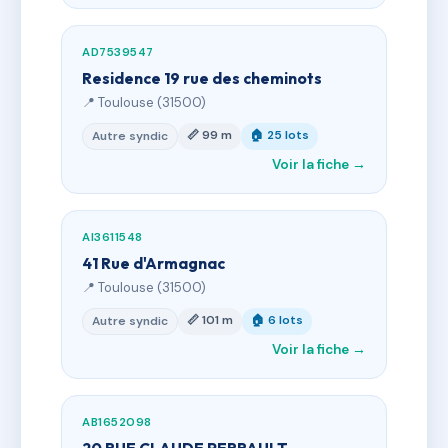
AD7539547
Residence 19 rue des cheminots
📍 Toulouse (31500)
📏 99 m
🏠 25 lots
Autre syndic
Voir la fiche →
AI3611548
41 Rue d'Armagnac
📍 Toulouse (31500)
📏 101 m
🏠 6 lots
Autre syndic
Voir la fiche →
AB1652098