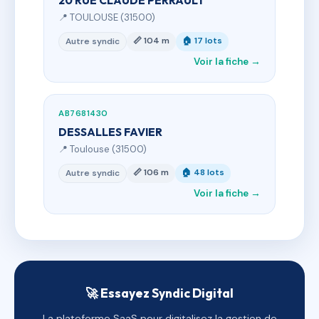
20 RUE CLAUDE PERRAULT
📍 TOULOUSE (31500)
📏 104 m
🏠 17 lots
Autre syndic
Voir la fiche →
AB7681430
DESSALLES FAVIER
📍 Toulouse (31500)
📏 106 m
🏠 48 lots
Autre syndic
Voir la fiche →
🚀 Essayez Syndic Digital
La plateforme SaaS pour digitalisez la gestion de