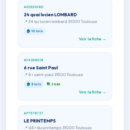
AD1531060
24 quai lucien LOMBARD
📍 24 qu lucien lombard 31000 Toulouse
🏠 10 lots
Voir la fiche →
AF4258018
6 rue Saint Paul
📍 6 r saint-paul 31500 Toulouse
🏠 8 lots
🏗 2 bât.
Voir la fiche →
AF7578727
LE PRINTEMPS
📍 44 r du printemps 31000 Toulouse