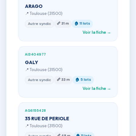
ARAGO
📍 Toulouse (31500)
📏 31 m
🏠 11 lots
Autre syndic
Voir la fiche →
AI3404977
GALY
📍 Toulouse (31500)
📏 33 m
🏠 5 lots
Autre syndic
Voir la fiche →
AG6155428
35 RUE DE PERIOLE
📍 Toulouse (31500)
📏 48 m
🏠 11 lots