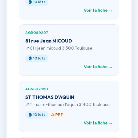
🏠 10 lots
Voir la fiche →
AG5089297
81 rue Jean MICOUD
📍 81 r jean micoud 31500 Toulouse
🏠 10 lots
Voir la fiche →
AG5692850
ST THOMAS D'AQUIN
📍 11 r saint-thomas d'aquin 31400 Toulouse
🏠 10 lots
⚠ PPT
Voir la fiche →