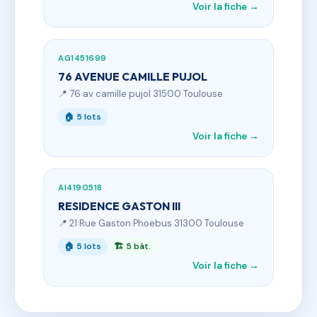
Voir la fiche →
AG1451699
76 AVENUE CAMILLE PUJOL
📍 76 av camille pujol 31500 Toulouse
🏠 5 lots
Voir la fiche →
AI4190518
RESIDENCE GASTON III
📍 21 Rue Gaston Phoebus 31300 Toulouse
🏠 5 lots
🏗 5 bât.
Voir la fiche →