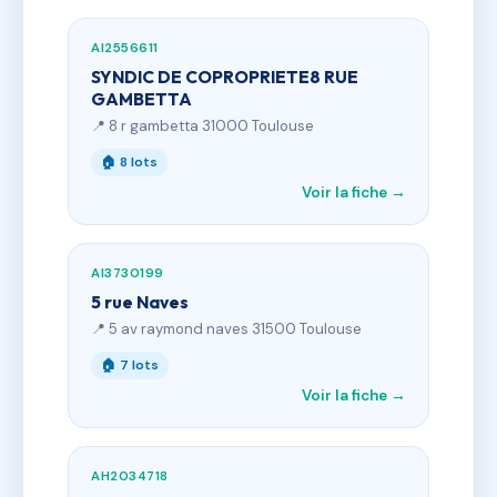
AI2556611
SYNDIC DE COPROPRIETE8 RUE
GAMBETTA
📍 8 r gambetta 31000 Toulouse
🏠 8 lots
Voir la fiche →
AI3730199
5 rue Naves
📍 5 av raymond naves 31500 Toulouse
🏠 7 lots
Voir la fiche →
AH2034718