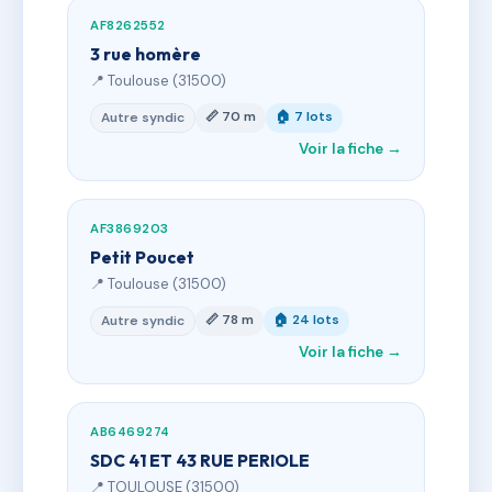
AF8262552
3 rue homère
📍 Toulouse (31500)
📏 70 m
🏠 7 lots
Autre syndic
Voir la fiche →
AF3869203
Petit Poucet
📍 Toulouse (31500)
📏 78 m
🏠 24 lots
Autre syndic
Voir la fiche →
AB6469274
SDC 41 ET 43 RUE PERIOLE
📍 TOULOUSE (31500)