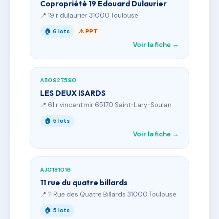
Copropriété 19 Edouard Dulaurier
📍 19 r dulaurier 31000 Toulouse
🏠 6 lots
⚠ PPT
Voir la fiche →
AB0927590
LES DEUX ISARDS
📍 61 r vincent mir 65170 Saint-Lary-Soulan
🏠 5 lots
Voir la fiche →
AJ0181016
11 rue du quatre billards
📍 11 Rue des Quatre Billards 31000 Toulouse
🏠 5 lots