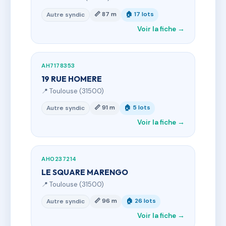
📏 87 m
🏠 17 lots
Autre syndic
Voir la fiche →
AH7178353
19 RUE HOMERE
📍 Toulouse (31500)
📏 91 m
🏠 5 lots
Autre syndic
Voir la fiche →
AH0237214
LE SQUARE MARENGO
📍 Toulouse (31500)
📏 96 m
🏠 26 lots
Autre syndic
Voir la fiche →