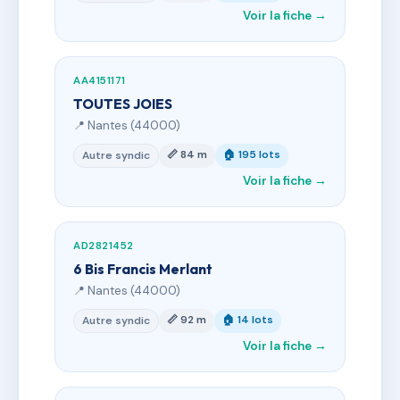
Voir la fiche →
AA4151171
TOUTES JOIES
📍 Nantes (44000)
📏 84 m
🏠 195 lots
Autre syndic
Voir la fiche →
AD2821452
6 Bis Francis Merlant
📍 Nantes (44000)
📏 92 m
🏠 14 lots
Autre syndic
Voir la fiche →