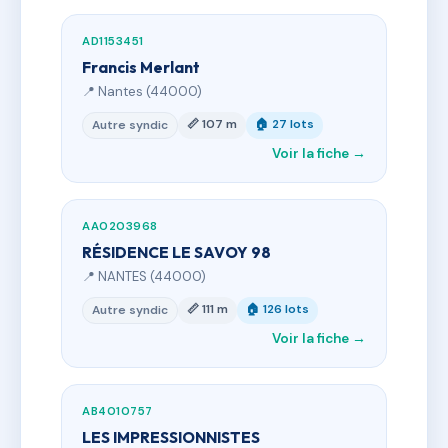
AD1153451
Francis Merlant
📍 Nantes (44000)
📏 107 m
🏠 27 lots
Autre syndic
Voir la fiche →
AA0203968
RÉSIDENCE LE SAVOY 98
📍 NANTES (44000)
📏 111 m
🏠 126 lots
Autre syndic
Voir la fiche →
AB4010757
LES IMPRESSIONNISTES