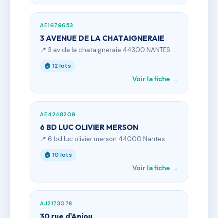
AE1679653
3 AVENUE DE LA CHATAIGNERAIE
📍 3 av de la chataigneraie 44300 NANTES
🏠 12 lots
Voir la fiche →
AE4248209
6 BD LUC OLIVIER MERSON
📍 6 bd luc olivier merson 44000 Nantes
🏠 10 lots
Voir la fiche →
AJ2173078
30 rue d'Anjou