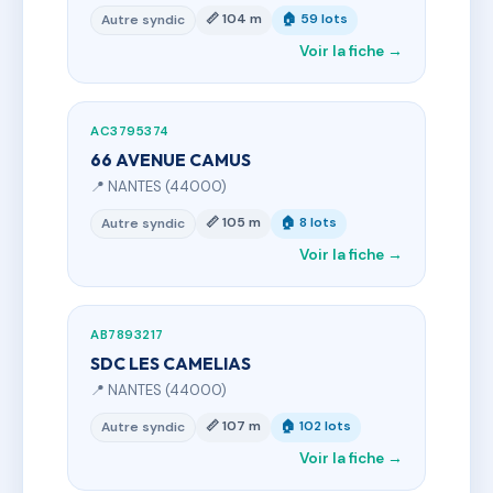
📏 104 m
🏠 59 lots
Autre syndic
Voir la fiche →
AC3795374
66 AVENUE CAMUS
📍 NANTES (44000)
📏 105 m
🏠 8 lots
Autre syndic
Voir la fiche →
AB7893217
SDC LES CAMELIAS
📍 NANTES (44000)
📏 107 m
🏠 102 lots
Autre syndic
Voir la fiche →