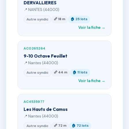
DERVALLIERES
📍 NANTES (44000)
📏 18 m
🏠 25 lots
Autre syndic
Voir la fiche →
AC0265264
9-10 Octave Feuillet
📍 Nantes (44000)
📏 44 m
🏠 11 lots
Autre syndic
Voir la fiche →
AC4535977
Les Hauts de Camus
📍 Nantes (44000)
📏 72 m
🏠 72 lots
Autre syndic