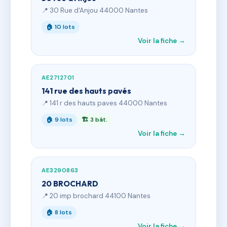
📍 30 Rue d'Anjou 44000 Nantes
🏠 10 lots
Voir la fiche →
AE2712701
141 rue des hauts pavés
📍 141 r des hauts paves 44000 Nantes
🏠 9 lots
🏗 3 bât.
Voir la fiche →
AE3290863
20 BROCHARD
📍 20 imp brochard 44100 Nantes
🏠 8 lots
Voir la fiche →