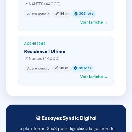
📍 NANTES (44000)
📏 114 m
🏠 303 lots
Autre syndic
Voir la fiche →
AC5457569
Résidence l'Ultime
📍 Nantes (44000)
📏 116 m
🏠 69 lots
Autre syndic
Voir la fiche →
🚀 Essayez Syndic Digital
La plateforme SaaS pour digitalisez la gestion de