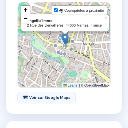
+
🏘 Copropriétés à proximité
−
×
Angelita'Immo
2 Rue des Dervallières, 44000 Nantes, France
Leaflet
|
© OpenStreetMap
🗺 Voir sur Google Maps