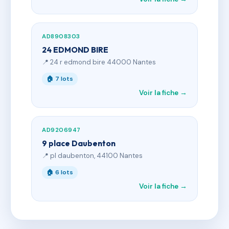
AD8908303
24 EDMOND BIRE
📍 24 r edmond bire 44000 Nantes
🏠 7 lots
Voir la fiche →
AD9206947
9 place Daubenton
📍 pl daubenton, 44100 Nantes
🏠 6 lots
Voir la fiche →