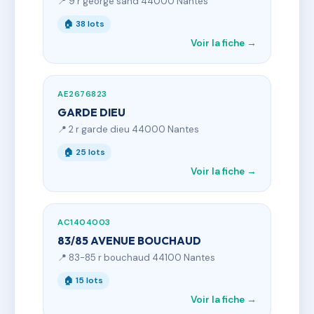
📍 9 r george sand 44000 Nantes
🏠 38 lots
Voir la fiche →
AE2676823
GARDE DIEU
📍 2 r garde dieu 44000 Nantes
🏠 25 lots
Voir la fiche →
AC1404003
83/85 AVENUE BOUCHAUD
📍 83-85 r bouchaud 44100 Nantes
🏠 15 lots
Voir la fiche →