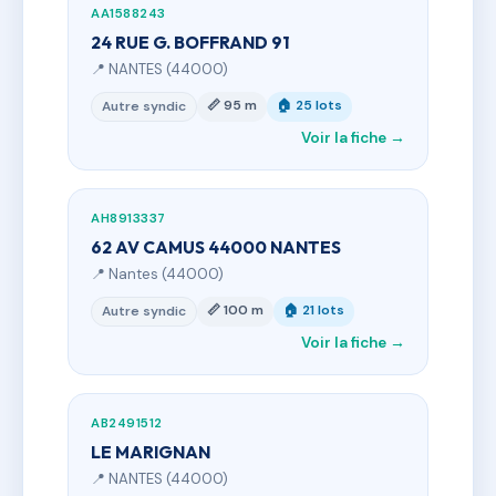
AA1588243
24 RUE G. BOFFRAND 91
📍 NANTES (44000)
📏 95 m
🏠 25 lots
Autre syndic
Voir la fiche →
AH8913337
62 AV CAMUS 44000 NANTES
📍 Nantes (44000)
📏 100 m
🏠 21 lots
Autre syndic
Voir la fiche →
AB2491512
LE MARIGNAN
📍 NANTES (44000)