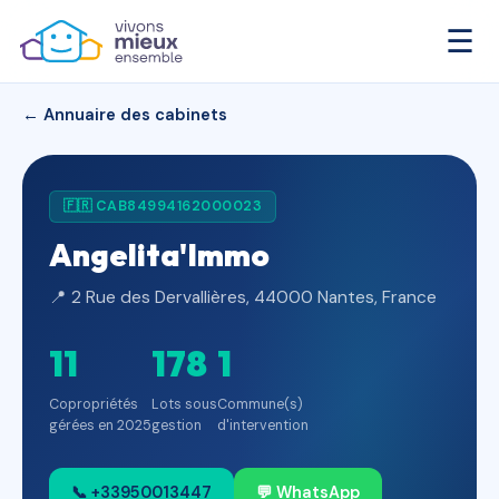
☰
← Annuaire des cabinets
🇫🇷 CAB84994162000023
Angelita'Immo
📍 2 Rue des Dervallières, 44000 Nantes, France
11
178
1
Copropriétés
Lots sous
Commune(s)
gérées en 2025
gestion
d'intervention
📞 +33950013447
💬 WhatsApp