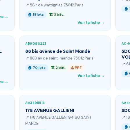
📍 56 r de wattignies 75012 Paris
🏠 
🏠 81 lots
🏗 3 bât.
che →
Voir la fiche →
AB9096223
AC4
L
88 bis avenue de Saint Mandé
SDC
VOL
l
📍 88B av de saint-mande 75012 Paris
📍 6
🏠 70 lots
🏗 2 bât.
⚠ PPT
🏠 
Voir la fiche →
che →
AA3895513
AA4
178 AVENUE GALLIENI
SDC
📍 178 AVENUE GALLIENI 94160 SAINT
📍 1
MANDE
🏠 