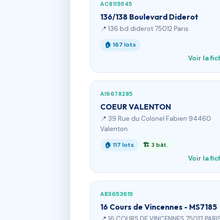
AC8115545
136/138 Boulevard Diderot
📍 136 bd diderot 75012 Paris
🏠 167 lots
Voir la fi
AI9678285
COEUR VALENTON
📍 39 Rue du Colonel Fabien 94460
Valenton
🏠 117 lots
🏗 3 bât.
Voir la fi
AB3653615
16 Cours de Vincennes - MS7185
📍 16 COURS DE VINCENNES 75012 PARI