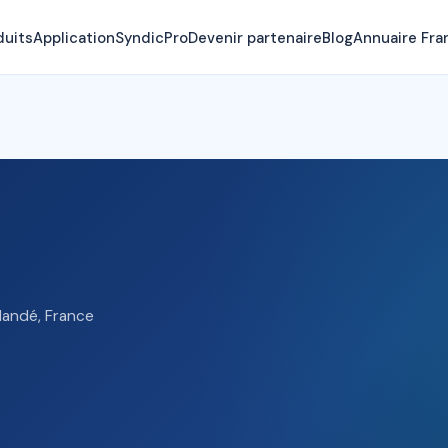
duits
Application
SyndicPro
Devenir partenaire
Blog
Annuaire Fra
Mandé, France