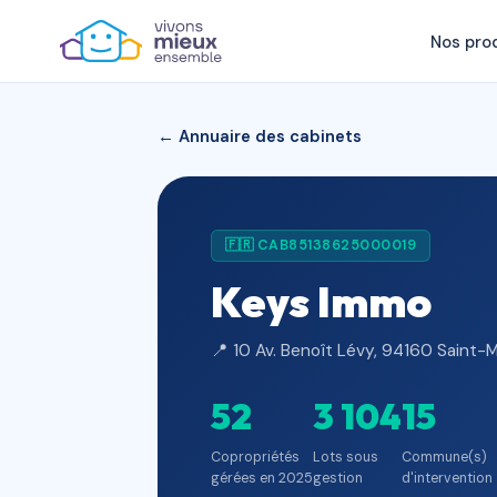
Nos pro
← Annuaire des cabinets
🇫🇷 CAB85138625000019
Keys Immo
📍 10 Av. Benoît Lévy, 94160 Saint-
52
3 104
15
Copropriétés
Lots sous
Commune(s)
gérées en 2025
gestion
d'intervention