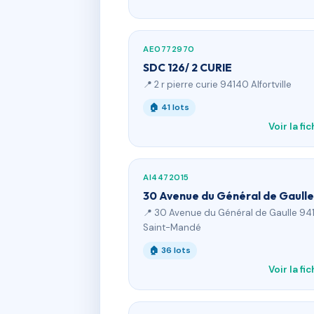
AE0772970
SDC 126/ 2 CURIE
📍 2 r pierre curie 94140 Alfortville
🏠 41 lots
Voir la fi
AI4472015
30 Avenue du Général de Gaulle
📍 30 Avenue du Général de Gaulle 94
Saint-Mandé
🏠 36 lots
Voir la fi