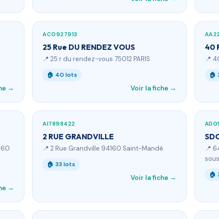
AC0927913
AA2
25 Rue DU RENDEZ VOUS
40 
📍 25 r du rendez-vous 75012 PARIS
📍 4
🏠 40 lots
🏠 
che →
Voir la fiche →
AI7898422
AD0
2 RUE GRANDVILLE
SDC
160
📍 2 Rue Grandville 94160 Saint-Mandé
📍 6
sous
🏠 33 lots
🏠 
Voir la fiche →
che →