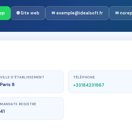
pp
🌐 Site web
✉ exemple@idealsoft.fr
✉ nore
VILLE D'ÉTABLISSEMENT
TÉLÉPHONE
Paris 8
+33184231967
MANDATS REGISTRE
41