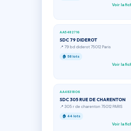
Voir la fi
AA5482716
SDC 79 DIDEROT
📍 79 bd diderot 75012 Paris
🏠 58 lots
Voir la fi
AA4831806
SDC 305 RUE DE CHARENTON
📍 305 r de charenton 75012 PARIS
🏠 44 lots
Voir la fi