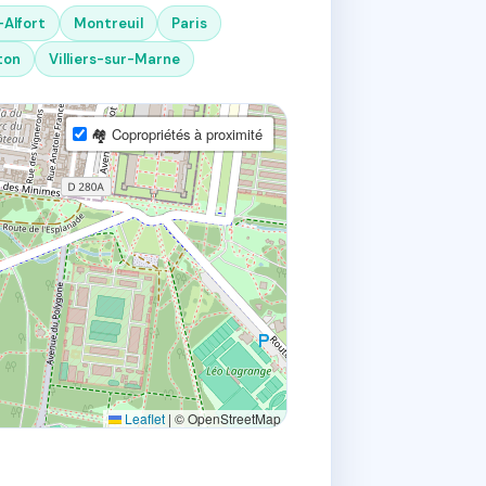
Alfort
Montreuil
Paris
ton
Villiers-sur-Marne
🏘 Copropriétés à proximité
Leaflet
|
© OpenStreetMap