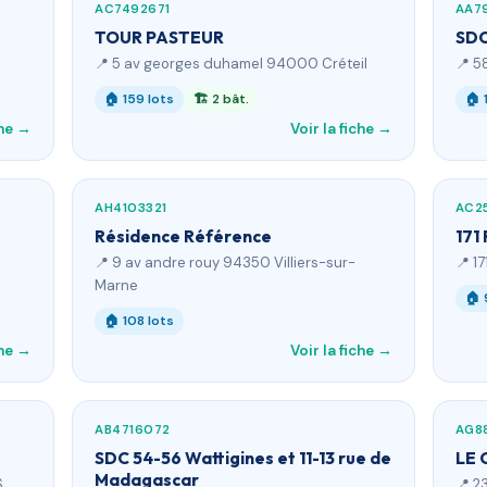
AC7492671
AA7
TOUR PASTEUR
SDC
📍 5 av georges duhamel 94000 Créteil
📍 5
🏠 159 lots
🏗 2 bât.
🏠 
che →
Voir la fiche →
AH4103321
AC2
Résidence Référence
171
📍 9 av andre rouy 94350 Villiers-sur-
📍 1
Marne
🏠 
🏠 108 lots
che →
Voir la fiche →
AB4716072
AG8
SDC 54-56 Wattigines et 11-13 rue de
LE 
Madagascar
S
📍 2