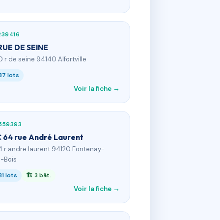
239416
RUE DE SEINE
0 r de seine 94140 Alfortville
37 lots
Voir la fiche →
559393
 64 rue André Laurent
4 r andre laurent 94120 Fontenay-
-Bois
31 lots
🏗 3 bât.
Voir la fiche →