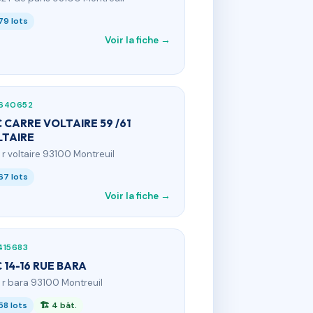
79 lots
Voir la fiche →
640652
 CARRE VOLTAIRE 59 /61
TAIRE
1 r voltaire 93100 Montreuil
67 lots
Voir la fiche →
415683
 14-16 RUE BARA
6 r bara 93100 Montreuil
58 lots
🏗 4 bât.