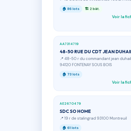
🏠 86 lots
🏗 2 bât.
Voir la fi
AA7314719
48-50 RUE DU CDT JEAN DUHAI
📍 48-50 r du commandant jean duhai
94120 FONTENAY SOUS BOIS
🏠 73 lots
Voir la fi
AE2670479
SDC SO HOME
📍 19 r de stalingrad 93100 Montreuil
🏠 61 lots