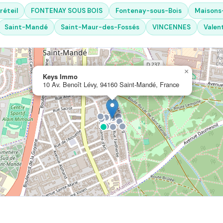
réteil
FONTENAY SOUS BOIS
Fontenay-sous-Bois
Maisons-
Saint-Mandé
Saint-Maur-des-Fossés
VINCENNES
Valen
×
Keys Immo
10 Av. Benoît Lévy, 94160 Saint-Mandé, France