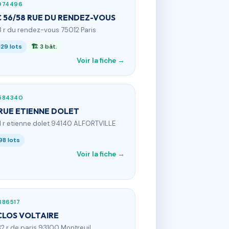
974496
 56/58 RUE DU RENDEZ-VOUS
8 r du rendez-vous 75012 Paris
129 lots
🏗 3 bât.
Voir la fiche →
584340
 RUE ETIENNE DOLET
71 r etienne dolet 94140 ALFORTVILLE
98 lots
Voir la fiche →
886517
CLOS VOLTAIRE
32 r de paris 93100 Montreuil