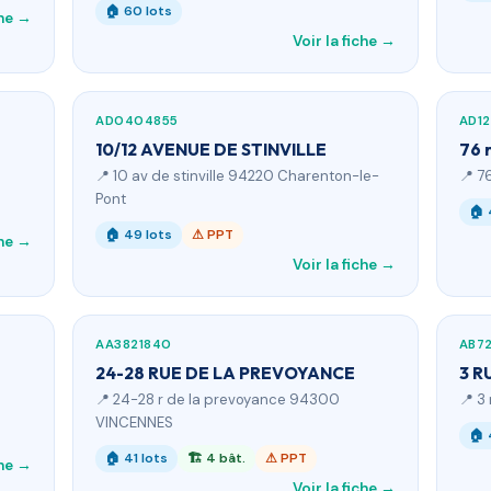
🏠 60 lots
che →
Voir la fiche →
AD0404855
AD1
10/12 AVENUE DE STINVILLE
76 
📍 10 av de stinville 94220 Charenton-le-
📍 7
Pont
🏠 
🏠 49 lots
⚠ PPT
che →
Voir la fiche →
AA3821840
AB72
24-28 RUE DE LA PREVOYANCE
3 R
📍 24-28 r de la prevoyance 94300
📍 3
VINCENNES
🏠 
🏠 41 lots
🏗 4 bât.
⚠ PPT
che →
Voir la fiche →