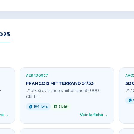
2025
AE9430927
AA0
FRANCOIS MITTERRAND 51/53
SDC
-
📍 51-53 av francois mitterrand 94000
📍 4
CRETEIL
🏠 
🏠 184 lots
🏗 2 bât.
che →
Voir la fiche →