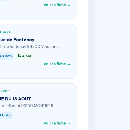
Voir la fiche →
201474
rue de Fontenay
6 r de fontenay 94300 Vincennes
46 lots
🏗 4 bât.
Voir la fiche →
71315
UE DU 18 AOUT
 r du 18 aout 93100 MONTREUIL
41 lots
Voir la fiche →