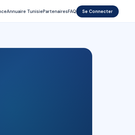
nce
Annuaire Tunisie
Partenaires
FAQ
Se Connecter