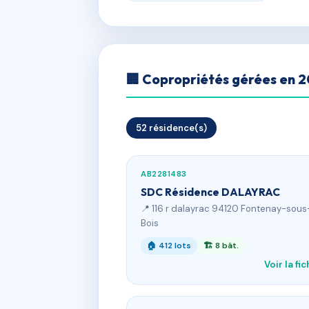
🏢 Copropriétés gérées en 
52 résidence(s)
AB2281483
SDC Résidence DALAYRAC
📍 116 r dalayrac 94120 Fontenay-sous
Bois
🏠 412 lots
🏗 8 bât.
Voir la fi