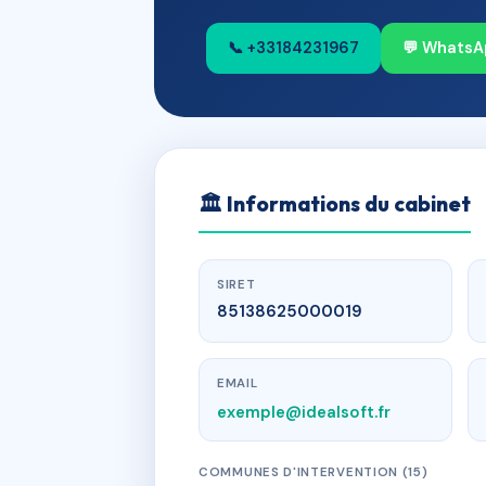
📞 +33184231967
💬 WhatsA
🏛
Informations du cabinet
SIRET
85138625000019
EMAIL
exemple@idealsoft.fr
COMMUNES D'INTERVENTION (15)