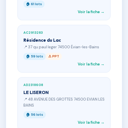
🏠 61 lots
Voir la fiche →
AC2913283
Résidence du Lac
📍 37 qu paul leger 74500 Évian-les-Bains
🏠 59 lots
⚠ PPT
Voir la fiche →
AD2318608
LE LISERON
📍 48 AVENUE DES GROTTES 74500 EVIAN LES
BAINS
🏠 56 lots
Voir la fiche →