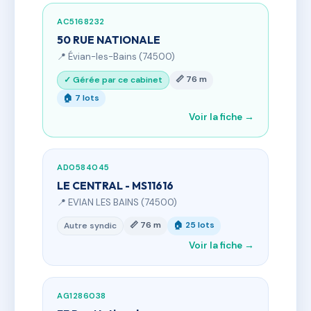
AC5168232
50 RUE NATIONALE
📍 Évian-les-Bains (74500)
📏 76 m
✓ Gérée par ce cabinet
🏠 7 lots
Voir la fiche →
AD0584045
LE CENTRAL - MS11616
📍 EVIAN LES BAINS (74500)
📏 76 m
🏠 25 lots
Autre syndic
Voir la fiche →
AG1286038