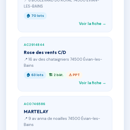
📍 8 BOULEVARD DU ROYAL 74500 EVIAN-
LES-BAINS
🏠 70 lots
Voir la fiche →
AC2914844
Rose des vents C/D
📍 16 av des chataigniers 74500 Évian-les-
Bains
🏠 63 lots
🏗 2 bât.
⚠ PPT
Voir la fiche →
AC0746586
MARTELAY
📍 9 av anna de noailles 74500 Évian-les-
Bains