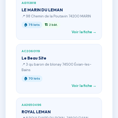
AI3113818
LE MARIN DU LEMAN
📍 98 Chemin de la Poutavin 74200 MARIN
🏠 75 lots
🏗 2 bât.
Voir la fiche →
AC2060119
Le Beau Site
📍 3 qu baron de blonay 74500 Évian-les-
Bains
🏠 70 lots
Voir la fiche →
AA3650496
ROYAL LEMAN