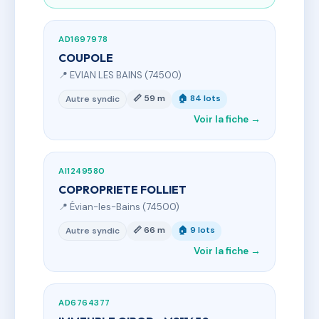
AD1697978
COUPOLE
📍 EVIAN LES BAINS (74500)
📏 59 m
🏠 84 lots
Autre syndic
Voir la fiche →
AI1249580
COPROPRIETE FOLLIET
📍 Évian-les-Bains (74500)
📏 66 m
🏠 9 lots
Autre syndic
Voir la fiche →
AD6764377