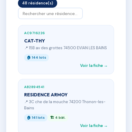
48 résidence(s)
AC9716226
CAT-THY
📍 15B av des grottes 74500 EVIAN LES BAINS
🏠 144 lots
Voir la fiche →
AB2894541
RESIDENCE ARMOY
📍 3C che de la mouche 74200 Thonon-les-
Bains
🏠 141 lots
🏗 4 bât.
Voir la fiche →