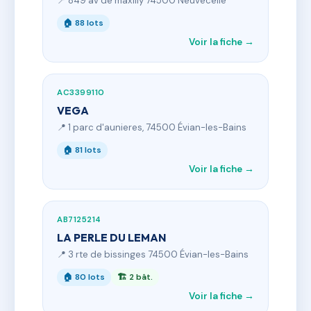
📍 849 av de maxilly 74500 Neuvecelle
🏠 88 lots
Voir la fiche →
AC3399110
VEGA
📍 1 parc d'aunieres, 74500 Évian-les-Bains
🏠 81 lots
Voir la fiche →
AB7125214
LA PERLE DU LEMAN
📍 3 rte de bissinges 74500 Évian-les-Bains
🏠 80 lots
🏗 2 bât.
Voir la fiche →