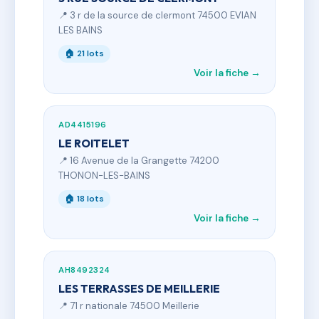
📍 3 r de la source de clermont 74500 EVIAN
LES BAINS
🏠 21 lots
Voir la fiche →
AD4415196
LE ROITELET
📍 16 Avenue de la Grangette 74200
THONON-LES-BAINS
🏠 18 lots
Voir la fiche →
AH8492324
LES TERRASSES DE MEILLERIE
📍 71 r nationale 74500 Meillerie