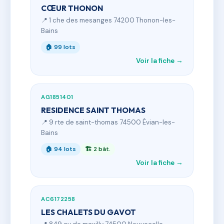
CŒUR THONON
📍 1 che des mesanges 74200 Thonon-les-
Bains
🏠 99 lots
Voir la fiche →
AG1851401
RESIDENCE SAINT THOMAS
📍 9 rte de saint-thomas 74500 Évian-les-
Bains
🏠 94 lots
🏗 2 bât.
Voir la fiche →
AC6172258
LES CHALETS DU GAVOT