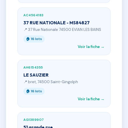
AC4564183
37 RUE NATIONALE - MS84827
📍 37 Rue Nationale 74500 EVIAN LES BAINS
🏠 16 lots
Voir la fiche →
AH6154355
LE SAUZIER
📍 bret, 74500 Saint-Gingolph
🏠 16 lots
Voir la fiche →
AG1389907
51 grande rue