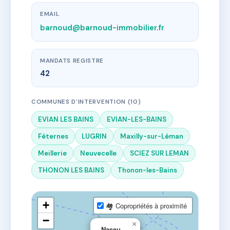
EMAIL
barnoud@barnoud-immobilier.fr
MANDATS REGISTRE
42
COMMUNES D'INTERVENTION (10)
EVIAN LES BAINS
EVIAN-LES-BAINS
Féternes
LUGRIN
Maxilly-sur-Léman
Meillerie
Neuvecelle
SCIEZ SUR LEMAN
THONON LES BAINS
Thonon-les-Bains
+
🏘 Copropriétés à proximité
−
×
Naseu