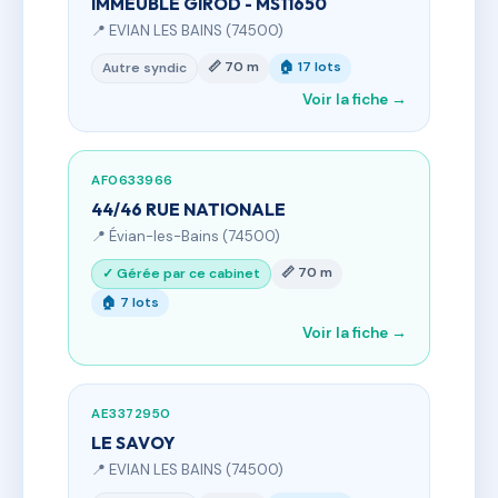
IMMEUBLE GIROD - MS11650
📍 EVIAN LES BAINS (74500)
📏 70 m
🏠 17 lots
Autre syndic
Voir la fiche →
AF0633966
44/46 RUE NATIONALE
📍 Évian-les-Bains (74500)
📏 70 m
✓ Gérée par ce cabinet
🏠 7 lots
Voir la fiche →
AE3372950
LE SAVOY
📍 EVIAN LES BAINS (74500)