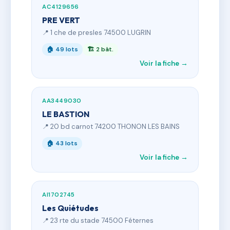
AC4129656
PRE VERT
📍 1 che de presles 74500 LUGRIN
🏠 49 lots
🏗 2 bât.
Voir la fiche →
AA3449030
LE BASTION
📍 20 bd carnot 74200 THONON LES BAINS
🏠 43 lots
Voir la fiche →
AI1702745
Les Quiétudes
📍 23 rte du stade 74500 Féternes