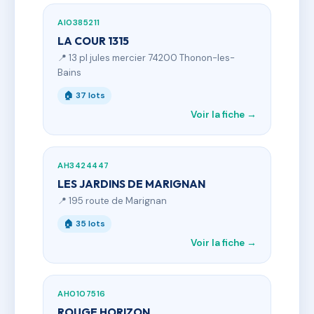
AI0385211
LA COUR 1315
📍 13 pl jules mercier 74200 Thonon-les-
Bains
🏠 37 lots
Voir la fiche →
AH3424447
LES JARDINS DE MARIGNAN
📍 195 route de Marignan
🏠 35 lots
Voir la fiche →
AH0107516
ROUGE HORIZON