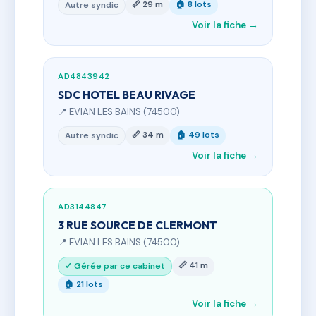
📏 29 m
🏠 8 lots
Autre syndic
Voir la fiche →
AD4843942
SDC HOTEL BEAU RIVAGE
📍 EVIAN LES BAINS (74500)
📏 34 m
🏠 49 lots
Autre syndic
Voir la fiche →
AD3144847
3 RUE SOURCE DE CLERMONT
📍 EVIAN LES BAINS (74500)
📏 41 m
✓ Gérée par ce cabinet
🏠 21 lots
Voir la fiche →