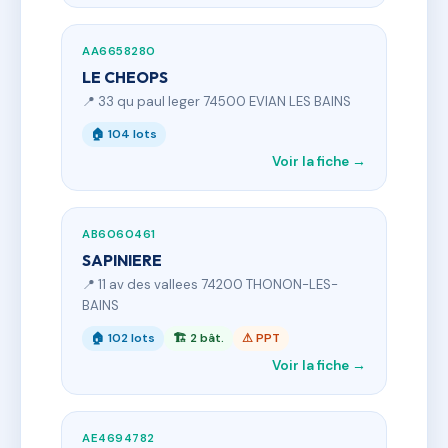
AA6658280
LE CHEOPS
📍 33 qu paul leger 74500 EVIAN LES BAINS
🏠 104 lots
Voir la fiche →
AB6060461
SAPINIERE
📍 11 av des vallees 74200 THONON-LES-
BAINS
🏠 102 lots
🏗 2 bât.
⚠ PPT
Voir la fiche →
AE4694782