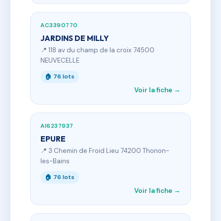
AC3390770
JARDINS DE MILLY
📍 118 av du champ de la croix 74500
NEUVECELLE
🏠 76 lots
Voir la fiche →
AI6237937
EPURE
📍 3 Chemin de Froid Lieu 74200 Thonon-
les-Bains
🏠 76 lots
Voir la fiche →