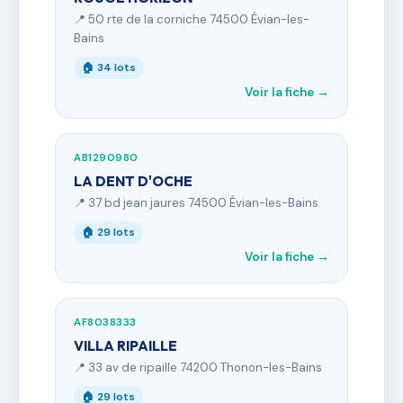
📍 50 rte de la corniche 74500 Évian-les-
Bains
🏠 34 lots
Voir la fiche →
AB1290980
LA DENT D'OCHE
📍 37 bd jean jaures 74500 Évian-les-Bains
🏠 29 lots
Voir la fiche →
AF8038333
VILLA RIPAILLE
📍 33 av de ripaille 74200 Thonon-les-Bains
🏠 29 lots