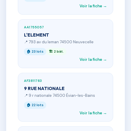
Voir la fiche →
AA1755057
L'ELEMENT
📍 793 av du leman 74500 Neuvecelle
🏠 23 lots
🏗 2 bât.
Voir la fiche →
AF3811783
9 RUE NATIONALE
📍 9 r nationale 74500 Évian-les-Bains
🏠 22 lots
Voir la fiche →