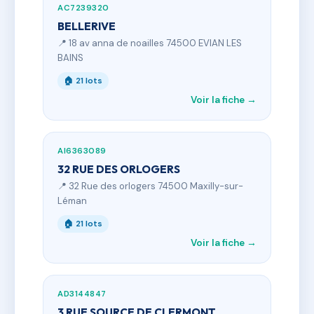
AC7239320
BELLERIVE
📍 18 av anna de noailles 74500 EVIAN LES
BAINS
🏠 21 lots
Voir la fiche →
AI6363089
32 RUE DES ORLOGERS
📍 32 Rue des orlogers 74500 Maxilly-sur-
Léman
🏠 21 lots
Voir la fiche →
AD3144847
3 RUE SOURCE DE CLERMONT