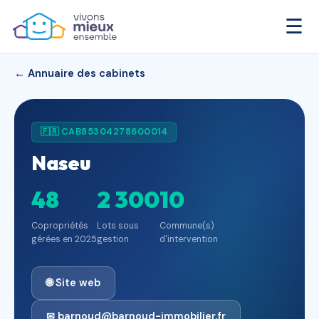
☰
← Annuaire des cabinets
🇫🇷 CAB85304278600014
Naseu
48
2 300
10
Copropriétés
Lots sous
Commune(s)
gérées en 2025
gestion
d'intervention
🌐 Site web
✉ barnoud@barnoud-immobilier.fr