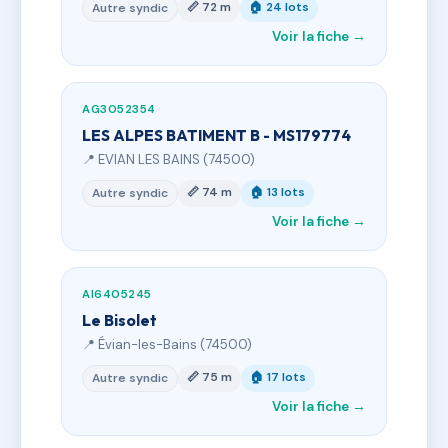
📏 72 m
🏠 24 lots
Autre syndic
Voir la fiche →
AG3052354
LES ALPES BATIMENT B - MS179774
📍 EVIAN LES BAINS (74500)
📏 74 m
🏠 13 lots
Autre syndic
Voir la fiche →
AI6405245
Le Bisolet
📍 Évian-les-Bains (74500)
📏 75 m
🏠 17 lots
Autre syndic
Voir la fiche →