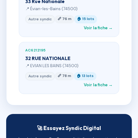
33 Rue Nationale
📍 Évian-les-Bains (74500)
📏 76 m
🏠 15 lots
Autre syndic
Voir la fiche →
AC6212195
32 RUE NATIONALE
📍 EVIAN LES BAINS (74500)
📏 78 m
🏠 13 lots
Autre syndic
Voir la fiche →
🚀 Essayez Syndic Digital