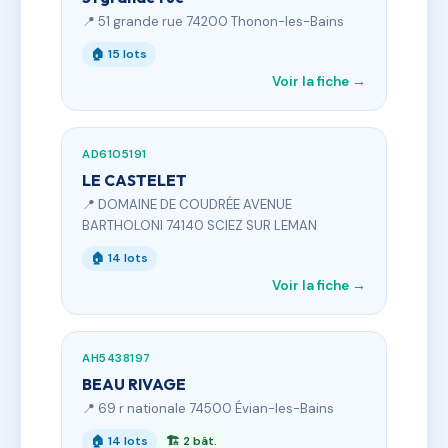
📍 51 grande rue 74200 Thonon-les-Bains
🏠 15 lots
Voir la fiche →
AD6105191
LE CASTELET
📍 DOMAINE DE COUDRÉE AVENUE
BARTHOLONI 74140 SCIEZ SUR LEMAN
🏠 14 lots
Voir la fiche →
AH5438197
BEAU RIVAGE
📍 69 r nationale 74500 Évian-les-Bains
🏠 14 lots
🏗 2 bât.