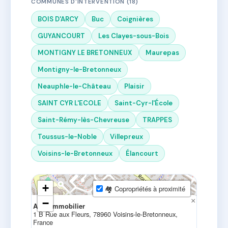
COMMUNES D'INTERVENTION (18)
BOIS D'ARCY
Buc
Coignières
GUYANCOURT
Les Clayes-sous-Bois
MONTIGNY LE BRETONNEUX
Maurepas
Montigny-le-Bretonneux
Neauphle-le-Château
Plaisir
SAINT CYR L'ECOLE
Saint-Cyr-l'École
Saint-Rémy-lès-Chevreuse
TRAPPES
Toussus-le-Noble
Villepreux
Voisins-le-Bretonneux
Élancourt
+
🏘 Copropriétés à proximité
×
−
Ae2c Immobilier
1 B Rue aux Fleurs, 78960 Voisins-le-Bretonneux,
France