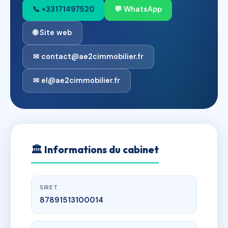
📞 +33171497520
💬 WhatsApp
🌐 Site web
✉ contact@ae2cimmobilier.fr
✉ el@ae2cimmobilier.fr
🏛
Informations du cabinet
SIRET
87891513100014