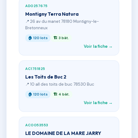
AD0257675
Montigny Terra Natura
📍 26 av du manet 78180 Montigny-le-
Bretonneux
🏠 120 lots
🏗 3 bât.
Voir la fiche →
AC1751825
Les Toits de Buc 2
📍 10 all des toits de buc 78530 Buc
🏠 120 lots
🏗 4 bât.
Voir la fiche →
AC0053553
LE DOMAINE DE LA MARE JARRY