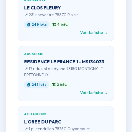
AB9954074
LE CLOS FLEURY
📍 231 r sevestre 78370 Plaisir
🏠 249 lots
🏗 4 bât.
Voir la fiche →
AA9518481
RESIDENCE LE FRANCE 1 - MS134033
📍 17 r du col de dyane 78180 MONTIGNY LE
BRETONNEUX
🏠 243 lots
🏗 2 bât.
Voir la fiche →
AC0480335
L'OREE DU PARC
📍 1 pl cendrillon 78280 Guyancourt