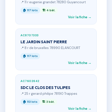
📍 11 r eugenie grandet 78280 Guyancourt
🏠 117 lots
🏗 4 bât.
Voir la fiche →
AC8707333
LE JARDIN SAINT PIERRE
📍 8 r de bruxelles 78990 ELANCOURT
🏠 117 lots
Voir la fiche →
AC7602642
SDC LE CLOS DES TULIPES
📍 25 r gerard philipe 78190 Trappes
🏠 113 lots
🏗 3 bât.
Voir la fiche →