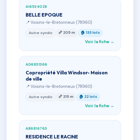
AI6534028
BELLE EPOQUE
📍 Voisins-le-Bretonneux (78960)
📏 205 m
🏠 133 lots
Autre syndic
Voir la fiche →
AD6831366
Copropriété Villa Windsor- Maison
de ville
📍 Voisins-le-Bretonneux (78960)
📏 215 m
🏠 22 lots
Autre syndic
Voir la fiche →
AB6816763
RESIDENCE LE RACINE