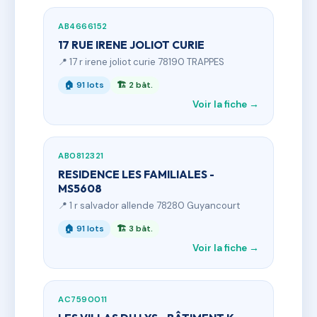
AB4666152
17 RUE IRENE JOLIOT CURIE
📍 17 r irene joliot curie 78190 TRAPPES
🏠 91 lots
🏗 2 bât.
Voir la fiche →
AB0812321
RESIDENCE LES FAMILIALES -
MS5608
📍 1 r salvador allende 78280 Guyancourt
🏠 91 lots
🏗 3 bât.
Voir la fiche →
AC7590011