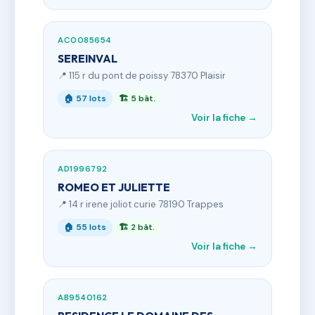
AC0085654
SEREINVAL
📍 115 r du pont de poissy 78370 Plaisir
🏠 57 lots
🏗 5 bât.
Voir la fiche →
AD1996792
ROMEO ET JULIETTE
📍 14 r irene joliot curie 78190 Trappes
🏠 55 lots
🏗 2 bât.
Voir la fiche →
AB9540162