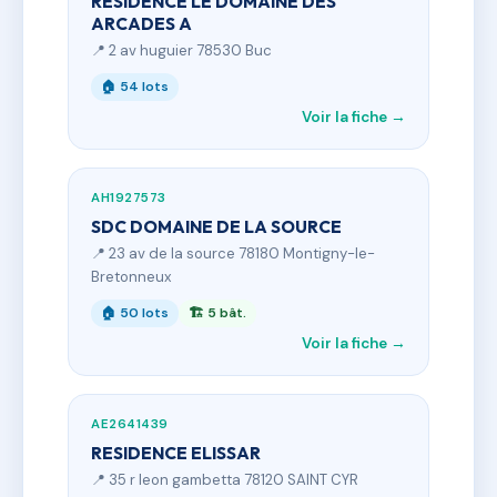
RESIDENCE LE DOMAINE DES
ARCADES A
📍 2 av huguier 78530 Buc
🏠 54 lots
Voir la fiche →
AH1927573
SDC DOMAINE DE LA SOURCE
📍 23 av de la source 78180 Montigny-le-
Bretonneux
🏠 50 lots
🏗 5 bât.
Voir la fiche →
AE2641439
RESIDENCE ELISSAR
📍 35 r leon gambetta 78120 SAINT CYR