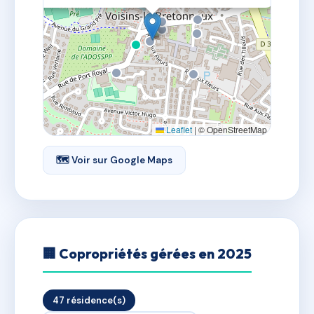
Leaflet
|
© OpenStreetMap
🗺 Voir sur Google Maps
🏢 Copropriétés gérées en 2025
47 résidence(s)