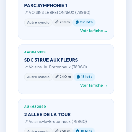
PARC SYMPHONIE 1
📍 VOISINS LE BRETONNEUX (78960)
📏 238 m
🏠 117 lots
Autre syndic
Voir la fiche →
AA0845339
SDC 31 RUE AUX FLEURS
📍 Voisins-le-Bretonneux (78960)
📏 240 m
🏠 18 lots
Autre syndic
Voir la fiche →
AG4632659
2 ALLEE DE LA TOUR
📍 Voisins-le-Bretonneux (78960)
📏 256 m
🏠 16 lots
Autre syndic