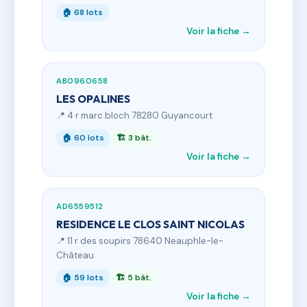
🏠 68 lots
Voir la fiche →
AB0960658
LES OPALINES
📍 4 r marc bloch 78280 Guyancourt
🏠 60 lots
🏗 3 bât.
Voir la fiche →
AD6559512
RESIDENCE LE CLOS SAINT NICOLAS
📍 11 r des soupirs 78640 Neauphle-le-
Château
🏠 59 lots
🏗 5 bât.
Voir la fiche →