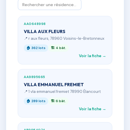
AA0648998
VILLA AUX FLEURS
📍 r aux fleurs, 78960 Voisins-le-Bretonneux
🏠 362 lots
🏗 4 bât.
Voir la fiche →
AA9895665
VILLA EMMANUEL FREMIET
📍 1 vla emmanuel fremiet 78990 Élancourt
🏠 289 lots
🏗 6 bât.
Voir la fiche →