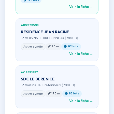
Voir la fiche →
AB9973538
RESIDENCE JEAN RACINE
📍 VOISINS LE BRETONNEUX (78960)
📏 95 m
🏠 62 lots
Autre syndic
Voir la fiche →
AC7831837
SDC LE BERENICE
📍 Voisins-le-Bretonneux (78960)
📏 175 m
🏠 82 lots
Autre syndic
Voir la fiche →