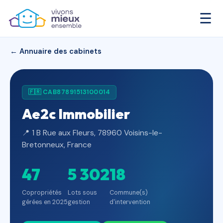
☰
← Annuaire des cabinets
🇫🇷 CAB87891513100014
Ae2c Immobilier
📍 1 B Rue aux Fleurs, 78960 Voisins-le-
Bretonneux, France
47
5 302
18
Copropriétés
Lots sous
Commune(s)
gérées en 2025
gestion
d'intervention