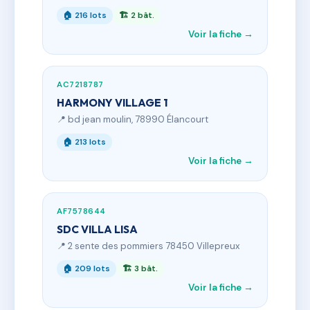
🏠 216 lots
🏗 2 bât.
Voir la fiche →
AC7218787
HARMONY VILLAGE 1
📍 bd jean moulin, 78990 Élancourt
🏠 213 lots
Voir la fiche →
AF7578644
SDC VILLA LISA
📍 2 sente des pommiers 78450 Villepreux
🏠 209 lots
🏗 3 bât.
Voir la fiche →