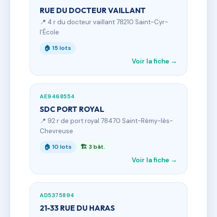
RUE DU DOCTEUR VAILLANT
📍 4 r du docteur vaillant 78210 Saint-Cyr-
l'École
🏠 15 lots
Voir la fiche →
AE9468554
SDC PORT ROYAL
📍 92 r de port royal 78470 Saint-Rémy-lès-
Chevreuse
🏠 10 lots
🏗 3 bât.
Voir la fiche →
AD5375894
21-33 RUE DU HARAS