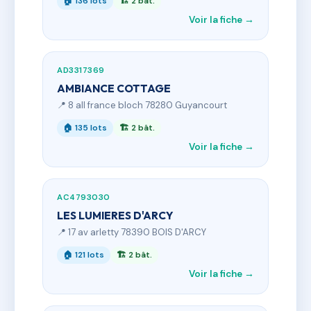
🏠 136 lots
🏗 2 bât.
Voir la fiche →
AD3317369
AMBIANCE COTTAGE
📍 8 all france bloch 78280 Guyancourt
🏠 135 lots
🏗 2 bât.
Voir la fiche →
AC4793030
LES LUMIERES D'ARCY
📍 17 av arletty 78390 BOIS D'ARCY
🏠 121 lots
🏗 2 bât.
Voir la fiche →