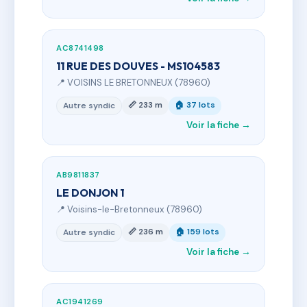
AC8741498
11 RUE DES DOUVES - MS104583
📍 VOISINS LE BRETONNEUX (78960)
📏 233 m
🏠 37 lots
Autre syndic
Voir la fiche →
AB9811837
LE DONJON 1
📍 Voisins-le-Bretonneux (78960)
📏 236 m
🏠 159 lots
Autre syndic
Voir la fiche →
AC1941269