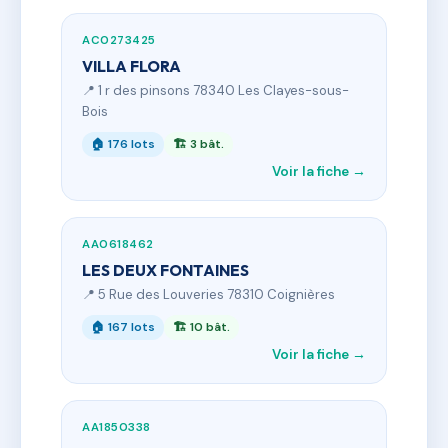
AC0273425
VILLA FLORA
📍 1 r des pinsons 78340 Les Clayes-sous-
Bois
🏠 176 lots
🏗 3 bât.
Voir la fiche →
AA0618462
LES DEUX FONTAINES
📍 5 Rue des Louveries 78310 Coignières
🏠 167 lots
🏗 10 bât.
Voir la fiche →
AA1850338