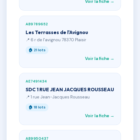
Voir la fiche →
AB9789652
Les Terrasses de l'Avignou
📍 6 r de l'avignou 78370 Plaisir
🏠 21 lots
Voir la fiche →
AE7491434
SDC 1 RUE JEAN JACQUES ROUSSEAU
📍 1 rue Jean-Jacques Rousseau
🏠 18 lots
Voir la fiche →
AB9950437