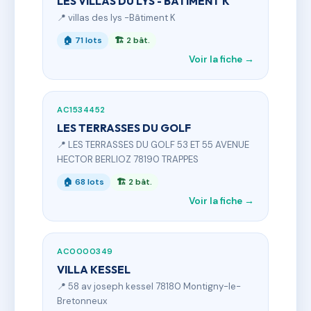
LES VILLAS DU LYS - BÂTIMENT K
📍 villas des lys -Bâtiment K
🏠 71 lots
🏗 2 bât.
Voir la fiche →
AC1534452
LES TERRASSES DU GOLF
📍 LES TERRASSES DU GOLF 53 ET 55 AVENUE
HECTOR BERLIOZ 78190 TRAPPES
🏠 68 lots
🏗 2 bât.
Voir la fiche →
AC0000349
VILLA KESSEL
📍 58 av joseph kessel 78180 Montigny-le-
Bretonneux