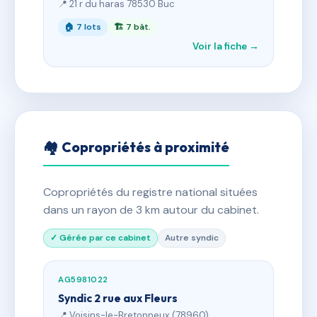
📍 21 r du haras 78530 Buc
🏠 7 lots
🏗 7 bât.
Voir la fiche →
🏘 Copropriétés à proximité
Copropriétés du registre national situées
dans un rayon de 3 km autour du cabinet.
✓ Gérée par ce cabinet
Autre syndic
AG5981022
Syndic 2 rue aux Fleurs
📍 Voisins-le-Bretonneux (78960)