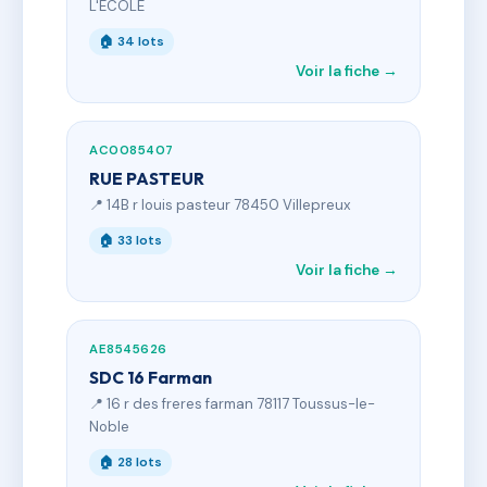
L'ECOLE
🏠 34 lots
Voir la fiche →
AC0085407
RUE PASTEUR
📍 14B r louis pasteur 78450 Villepreux
🏠 33 lots
Voir la fiche →
AE8545626
SDC 16 Farman
📍 16 r des freres farman 78117 Toussus-le-
Noble
🏠 28 lots