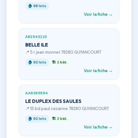
🏠 98 lots
Voir la fiche →
AB2943223
BELLE ILE
📍 5 r jean monnet 78280 GUYANCOURT
🏠 92 lots
🏗 2 bât.
Voir la fiche →
AA9365594
LE DUPLEX DES SAULES
📍 15 bd paul cezanne 78280 GUYANCOURT
🏠 92 lots
🏗 2 bât.
Voir la fiche →