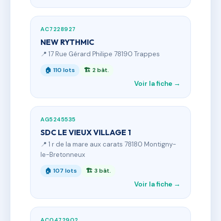
AC7228927
NEW RYTHMIC
📍 17 Rue Gérard Philipe 78190 Trappes
🏠 110 lots
🏗 2 bât.
Voir la fiche →
AG5245535
SDC LE VIEUX VILLAGE 1
📍 1 r de la mare aux carats 78180 Montigny-
le-Bretonneux
🏠 107 lots
🏗 3 bât.
Voir la fiche →
AC0472902