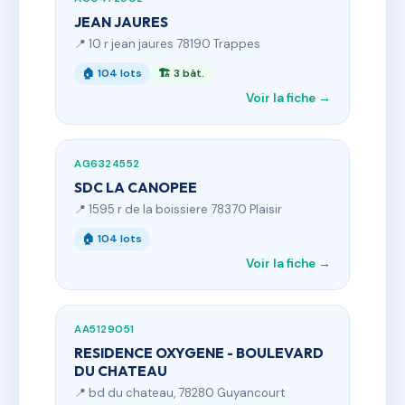
JEAN JAURES
📍 10 r jean jaures 78190 Trappes
🏠 104 lots
🏗 3 bât.
Voir la fiche →
AG6324552
SDC LA CANOPEE
📍 1595 r de la boissiere 78370 Plaisir
🏠 104 lots
Voir la fiche →
AA5129051
RESIDENCE OXYGENE - BOULEVARD
DU CHATEAU
📍 bd du chateau, 78280 Guyancourt