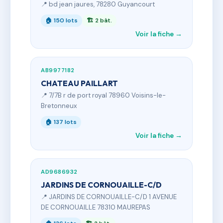
📍 bd jean jaures, 78280 Guyancourt
🏠 150 lots
🏗 2 bât.
Voir la fiche →
AB9977182
CHATEAU PAILLART
📍 7/7B r de port royal 78960 Voisins-le-
Bretonneux
🏠 137 lots
Voir la fiche →
AD9686932
JARDINS DE CORNOUAILLE-C/D
📍 JARDINS DE CORNOUAILLE-C/D 1 AVENUE
DE CORNOUAILLE 78310 MAUREPAS