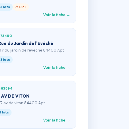
13 lots
⚠ PPT
Voir la fiche →
173490
Rue du Jardin de l'Evéché
4 r du jardin de l'eveche 84400 Apt
13 lots
Voir la fiche →
563594
 AV DE VITON
72 av de viton 84400 Apt
8 lots
Voir la fiche →