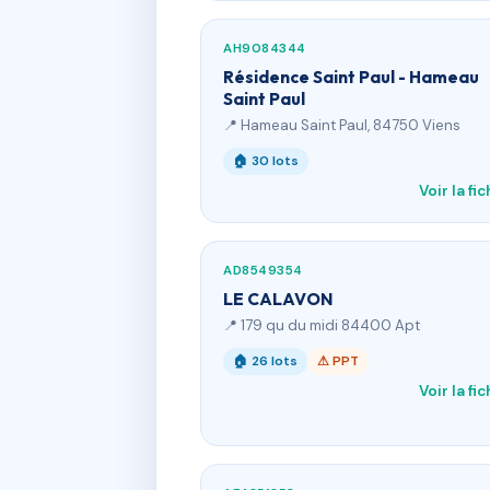
AH9084344
Résidence Saint Paul - Hameau
Saint Paul
📍 Hameau Saint Paul, 84750 Viens
🏠 30 lots
Voir la fi
AD8549354
LE CALAVON
📍 179 qu du midi 84400 Apt
🏠 26 lots
⚠ PPT
Voir la fi