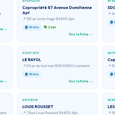
AF4910014
AF4
Copropriété 87 Avenue Domitienne
SDC
Apt
t
📍 4
📍 192 av victor hugo 84400 Apt
🏠 
🏠 19 lots
🏗 2 bât.
che →
Voir la fiche →
AG1972512
AB7
LE RAYOL
Cop
📍 53 av du huit mai 1945 84160 Lourmarin
📍 9
🏠 18 lots
🏠 
che →
Voir la fiche →
AI8218018
AE8
LOUIS ROUSSET
LES
arin
📍 7 Rue Louis Rousset 84400 Apt
📍 3