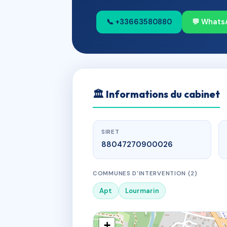
📞 +33663580880
💬 Whats
🏛
Informations du cabinet
SIRET
88047270900026
COMMUNES D'INTERVENTION (2)
Apt
Lourmarin
+