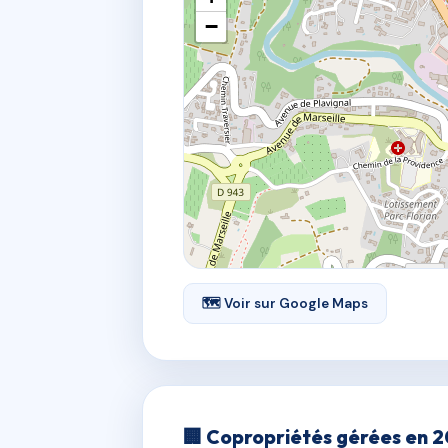
−
🗺 Voir sur Google Maps
🏢 Copropriétés gérées en 