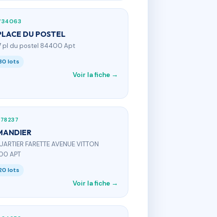
734063
PLACE DU POSTEL
7 pl du postel 84400 Apt
30 lots
Voir la fiche →
178237
MANDIER
UARTIER FARETTE AVENUE VITTON
00 APT
20 lots
Voir la fiche →