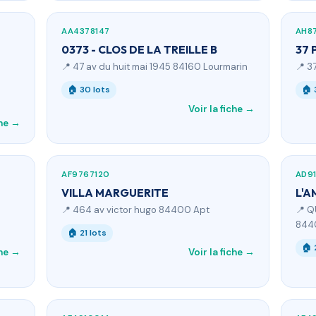
AA4378147
AH8
0373 - CLOS DE LA TREILLE B
37 
📍 47 av du huit mai 1945 84160 Lourmarin
📍 3
🏠 30 lots
🏠 
Voir la fiche →
che →
AF9767120
AD9
VILLA MARGUERITE
L'A
📍 464 av victor hugo 84400 Apt
📍 Q
844
🏠 21 lots
🏠 
che →
Voir la fiche →