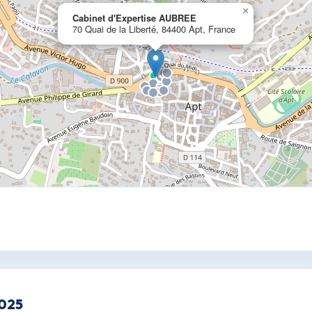
×
Cabinet d'Expertise AUBREE
70 Quai de la Liberté, 84400 Apt, France
2025