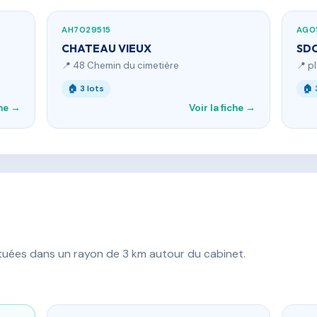
AH7029515
AG0
CHATEAU VIEUX
SDC
📍 48 Chemin du cimetière
📍 p
🏠 3 lots
🏠 
che →
Voir la fiche →
ituées dans un rayon de 3 km autour du cabinet.