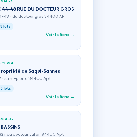
994679
 44-48 RUE DU DOCTEUR GROS
4-48 r du docteur gros 84400 APT
18 lots
Voir la fiche →
672694
ropriété de Saqui-Sannes
2 r saint-pierre 84400 Apt
15 lots
Voir la fiche →
696692
 BASSINS
62 r du docteur vallon 84400 Apt