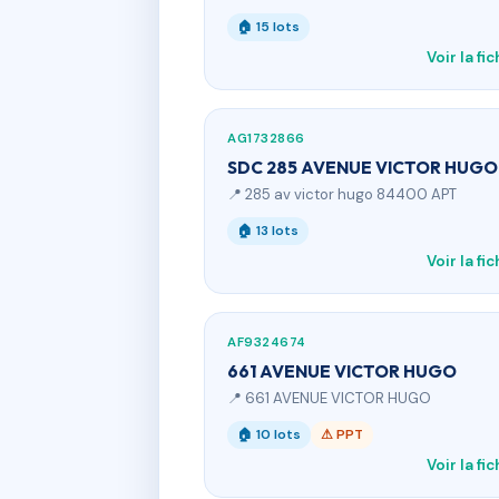
🏠 15 lots
Voir la fi
AG1732866
SDC 285 AVENUE VICTOR HUGO
📍 285 av victor hugo 84400 APT
🏠 13 lots
Voir la fi
AF9324674
661 AVENUE VICTOR HUGO
📍 661 AVENUE VICTOR HUGO
🏠 10 lots
⚠ PPT
Voir la fi