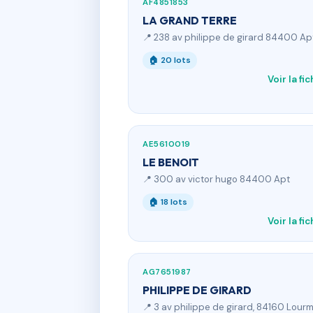
AF4851853
LA GRAND TERRE
📍 238 av philippe de girard 84400 Ap
🏠 20 lots
Voir la fi
AE5610019
LE BENOIT
📍 300 av victor hugo 84400 Apt
🏠 18 lots
Voir la fi
AG7651987
PHILIPPE DE GIRARD
📍 3 av philippe de girard, 84160 Lourm