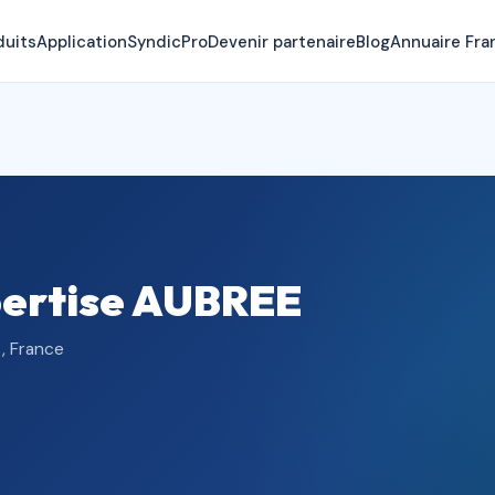
duits
Application
SyndicPro
Devenir partenaire
Blog
Annuaire Fra
pertise AUBREE
, France