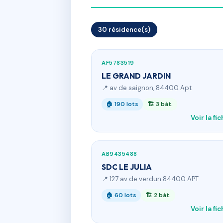
30 résidence(s)
AF5783519
LE GRAND JARDIN
📍 av de saignon, 84400 Apt
🏠 190 lots
🏗 3 bât.
Voir la fi
AB9435488
SDC LE JULIA
📍 127 av de verdun 84400 APT
🏠 60 lots
🏗 2 bât.
Voir la fi