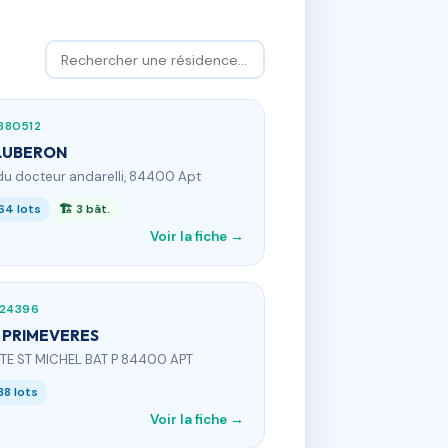
880512
LUBERON
 du docteur andarelli, 84400 Apt
64 lots
🏗 3 bât.
Voir la fiche →
524396
 PRIMEVERES
ITE ST MICHEL BAT P 84400 APT
38 lots
Voir la fiche →