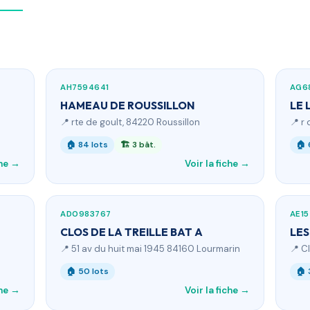
AH7594641
AG6
HAMEAU DE ROUSSILLON
LE 
📍 rte de goult, 84220 Roussillon
📍 r
🏠 84 lots
🏗 3 bât.
🏠 
che →
Voir la fiche →
AD0983767
AE1
CLOS DE LA TREILLE BAT A
LES
📍 51 av du huit mai 1945 84160 Lourmarin
📍 C
🏠 50 lots
🏠 
che →
Voir la fiche →