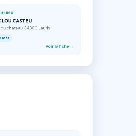
144568
 LOU CASTEU
l du chateau, 84360 Lauris
3 lots
Voir la fiche →