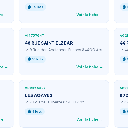
🏠 14 lots
🏠 
che →
Voir la fiche →
AI4757647
AG2
48 RUE SAINT ELZEAR
44 
📍 9 Rue des Anciennes Prisons 84400 Apt
📍 4
🏠 13 lots
🏠 
che →
Voir la fiche →
AD9568627
AE9
LES AGAVES
872
📍 70 qu de la liberte 84400 Apt
📍 8
🏠 8 lots
🏠 
che →
Voir la fiche →