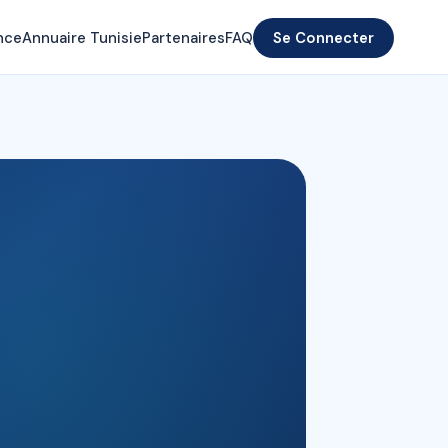
nce
Annuaire Tunisie
Partenaires
FAQ
Se Connecter