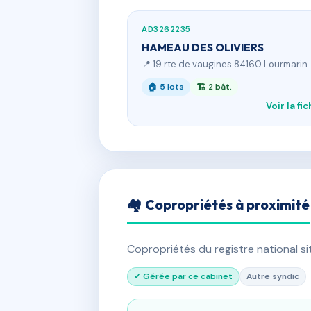
AD3262235
HAMEAU DES OLIVIERS
📍 19 rte de vaugines 84160 Lourmarin
🏠 5 lots
🏗 2 bât.
Voir la fi
🏘 Copropriétés à proximité
Copropriétés du registre national s
✓ Gérée par ce cabinet
Autre syndic