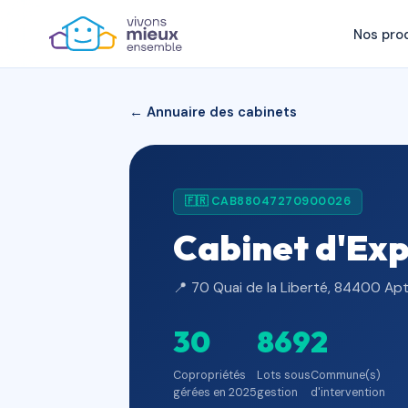
Nos pro
← Annuaire des cabinets
🇫🇷 CAB88047270900026
Cabinet d'Ex
📍 70 Quai de la Liberté, 84400 Apt
30
869
2
Copropriétés
Lots sous
Commune(s)
gérées en 2025
gestion
d'intervention