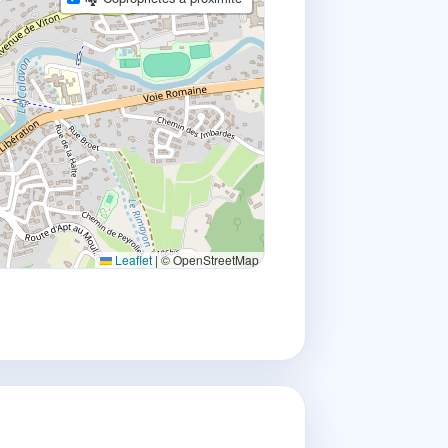
Leaflet
|
© OpenStreetMap