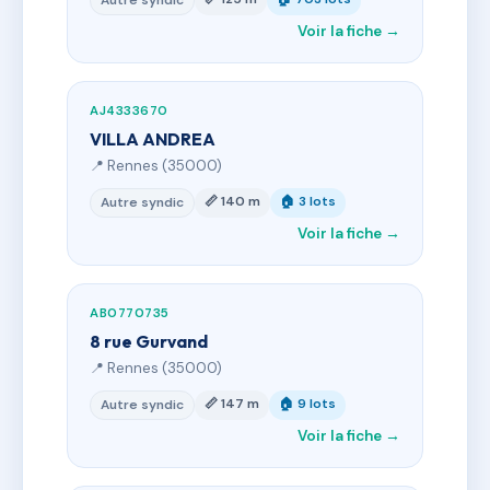
Autre syndic
Voir la fiche →
AJ4333670
VILLA ANDREA
📍 Rennes (35000)
📏 140 m
🏠 3 lots
Autre syndic
Voir la fiche →
AB0770735
8 rue Gurvand
📍 Rennes (35000)
📏 147 m
🏠 9 lots
Autre syndic
Voir la fiche →