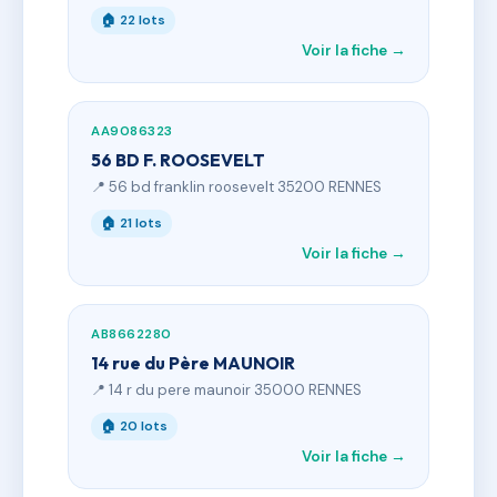
🏠 22 lots
Voir la fiche →
AA9086323
56 BD F. ROOSEVELT
📍 56 bd franklin roosevelt 35200 RENNES
🏠 21 lots
Voir la fiche →
AB8662280
14 rue du Père MAUNOIR
📍 14 r du pere maunoir 35000 RENNES
🏠 20 lots
Voir la fiche →