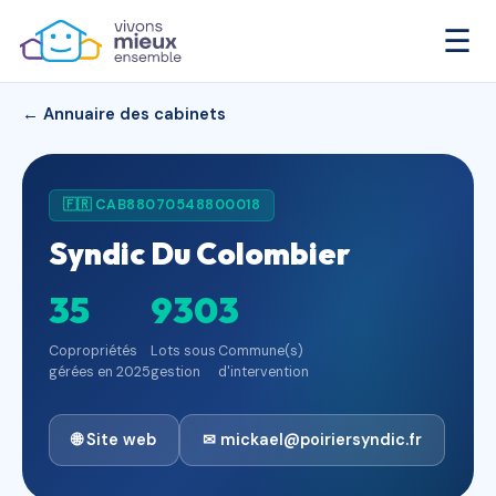
☰
← Annuaire des cabinets
🇫🇷 CAB88070548800018
Syndic Du Colombier
35
930
3
Copropriétés
Lots sous
Commune(s)
gérées en 2025
gestion
d'intervention
🌐 Site web
✉ mickael@poiriersyndic.fr