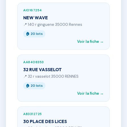
AI0167254
NEW WAVE
📍 140 r ginguene 35000 Rennes
🏠 20 lots
Voir la fiche →
AA8408353
32 RUE VASSELOT
📍 32 r vasselot 35000 RENNES
🏠 20 lots
Voir la fiche →
AB3312725
30 PLACE DES LICES