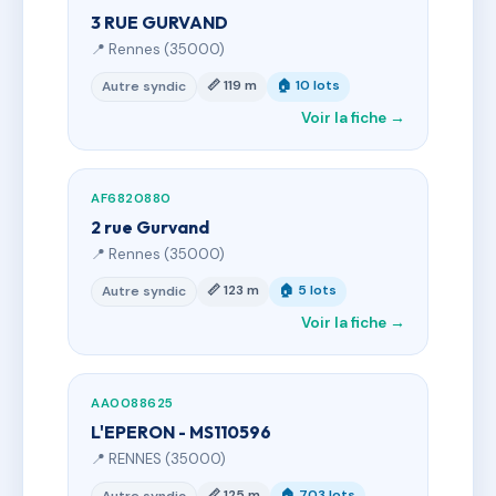
3 RUE GURVAND
📍 Rennes (35000)
📏 119 m
🏠 10 lots
Autre syndic
Voir la fiche →
AF6820880
2 rue Gurvand
📍 Rennes (35000)
📏 123 m
🏠 5 lots
Autre syndic
Voir la fiche →
AA0088625
L'EPERON - MS110596
📍 RENNES (35000)
📏 125 m
🏠 703 lots