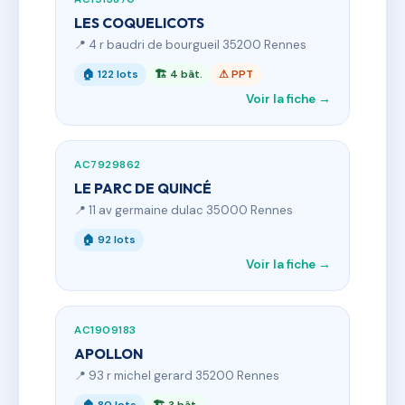
LES COQUELICOTS
📍 4 r baudri de bourgueil 35200 Rennes
🏠 122 lots
🏗 4 bât.
⚠ PPT
Voir la fiche →
AC7929862
LE PARC DE QUINCÉ
📍 11 av germaine dulac 35000 Rennes
🏠 92 lots
Voir la fiche →
AC1909183
APOLLON
📍 93 r michel gerard 35200 Rennes