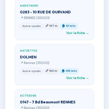
AA9074360
0283 - 10 RUE DE GURVAND
📍 RENNES (35000)
📏 157 m
🏠 10 lots
Autre syndic
Voir la fiche →
AA7257702
DOLMEN
📍 Rennes (35000)
📏 163 m
🏠 316 lots
Autre syndic
Voir la fiche →
AC7113095
0147 - 7 Bd Beaumont RENNES
📍 Rennes (35000)