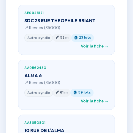
AE9945171
SDC 23 RUE THEOPHILE BRIANT
📍 Rennes (35000)
📏 52 m
🏠 23 lots
Autre syndic
Voir la fiche →
AA9562430
ALMA 6
📍 Rennes (35000)
📏 61 m
🏠 59 lots
Autre syndic
Voir la fiche →
AA3650801
10 RUE DE L'ALMA