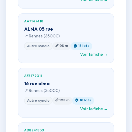
AA7147416
ALMA 05 rue
📍 Rennes (35000)
📏 98 m
🏠 13 lots
Autre syndic
Voir la fiche →
AF3177011
16 rue alma
📍 Rennes (35000)
📏 108 m
🏠 16 lots
Autre syndic
Voir la fiche →
AD8241853