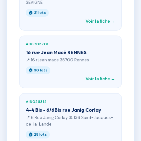
SÉVIGNÉ
🏠 31 lots
Voir la fiche →
AD6705701
16 rue Jean Macé RENNES
📍 16 r jean mace 35700 Rennes
🏠 30 lots
Voir la fiche →
AI6026314
4-4 Bis - 6/6Bis rue Janig Corlay
📍 6 Rue Janig Corlay 35136 Saint-Jacques-
de-la-Lande
🏠 28 lots