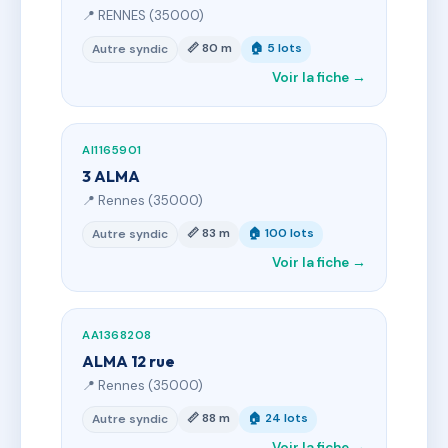
📍 RENNES (35000)
📏 80 m
🏠 5 lots
Autre syndic
Voir la fiche →
AI1165901
3 ALMA
📍 Rennes (35000)
📏 83 m
🏠 100 lots
Autre syndic
Voir la fiche →
AA1368208
ALMA 12 rue
📍 Rennes (35000)
📏 88 m
🏠 24 lots
Autre syndic
Voir la fiche →