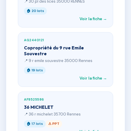
📍 30 pl des lices 35000 RENNES
🏠 20 lots
Voir la fiche →
AG2440121
Copropriété du 9 rue Emile
Souvestre
📍 9 r emile souvestre 35000 Rennes
🏠 19 lots
Voir la fiche →
AF8525586
36 MICHELET
📍 36 r michelet 35700 Rennes
🏠 17 lots
⚠ PPT