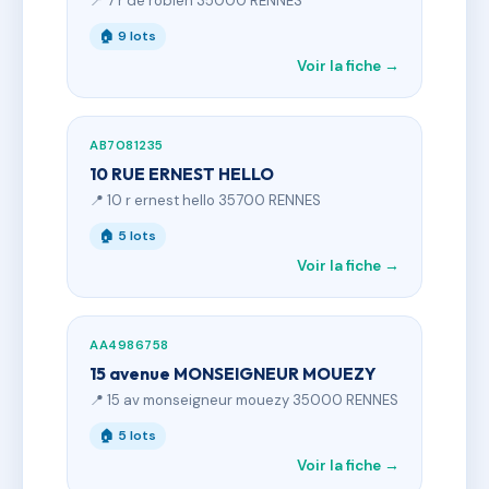
📍 7 r de robien 35000 RENNES
🏠 9 lots
Voir la fiche →
AB7081235
10 RUE ERNEST HELLO
📍 10 r ernest hello 35700 RENNES
🏠 5 lots
Voir la fiche →
AA4986758
15 avenue MONSEIGNEUR MOUEZY
📍 15 av monseigneur mouezy 35000 RENNES
🏠 5 lots
Voir la fiche →