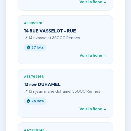
Voir la fiche →
AE3351178
14 RUE VASSELOT - RUE
📍 14 r vasselot 35000 Rennes
🏠 27 lots
Voir la fiche →
AB8765166
13 rue DUHAMEL
📍 13 r jean marie duhamel 35000 Rennes
🏠 25 lots
Voir la fiche →
AA2291045