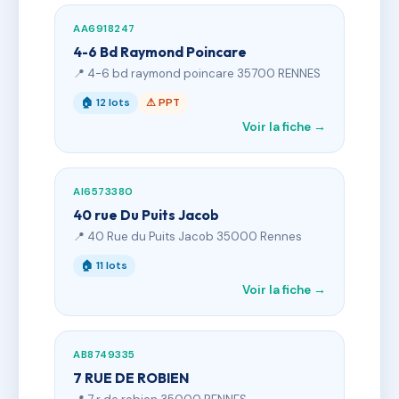
AA6918247
4-6 Bd Raymond Poincare
📍 4-6 bd raymond poincare 35700 RENNES
🏠 12 lots
⚠ PPT
Voir la fiche →
AI6573380
40 rue Du Puits Jacob
📍 40 Rue du Puits Jacob 35000 Rennes
🏠 11 lots
Voir la fiche →
AB8749335
7 RUE DE ROBIEN