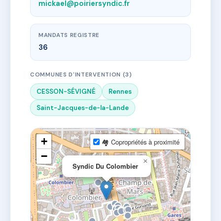
mickael@poiriersyndic.fr
MANDATS REGISTRE
36
COMMUNES D'INTERVENTION (3)
CESSON-SÉVIGNÉ
Rennes
Saint-Jacques-de-la-Lande
+
🏘 Copropriétés à proximité
−
×
Syndic Du Colombier