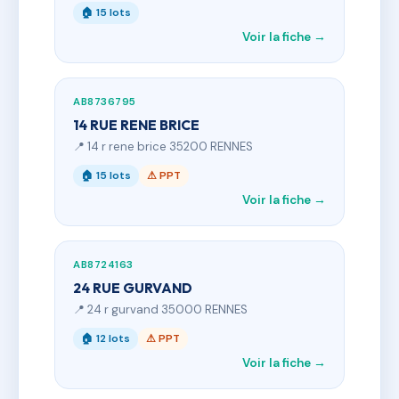
🏠 15 lots
Voir la fiche →
AB8736795
14 RUE RENE BRICE
📍 14 r rene brice 35200 RENNES
🏠 15 lots
⚠ PPT
Voir la fiche →
AB8724163
24 RUE GURVAND
📍 24 r gurvand 35000 RENNES
🏠 12 lots
⚠ PPT
Voir la fiche →