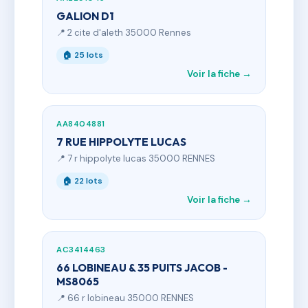
GALION D1
📍 2 cite d'aleth 35000 Rennes
🏠 25 lots
Voir la fiche →
AA8404881
7 RUE HIPPOLYTE LUCAS
📍 7 r hippolyte lucas 35000 RENNES
🏠 22 lots
Voir la fiche →
AC3414463
66 LOBINEAU & 35 PUITS JACOB -
MS8065
📍 66 r lobineau 35000 RENNES