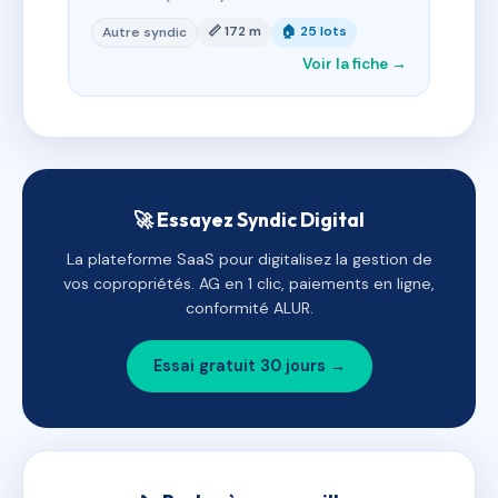
📏 172 m
🏠 25 lots
Autre syndic
Voir la fiche →
🚀 Essayez Syndic Digital
La plateforme SaaS pour digitalisez la gestion de
vos copropriétés. AG en 1 clic, paiements en ligne,
conformité ALUR.
Essai gratuit 30 jours →