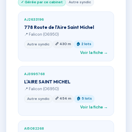
✓ Gérée par ce cabinet
Autre syndic
AJ2633196
778 Route de l'Aire Saint Michel
📍 Falicon (06950)
📏 430 m
🏠 2 lots
Autre syndic
Voir la fiche →
AJ3995768
L'AIRE SAINT MICHEL
📍 Falicon (06950)
📏 454 m
🏠 5 lots
Autre syndic
Voir la fiche →
AI5082268