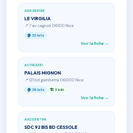
AD6283139
LE VIRGILIA
📍 7 av cagnoli 06100 Nice
🏠 32 lots
Voir la fiche →
AC1163351
PALAIS MIGNON
📍 121 bd gambetta 06000 Nice
🏠 26 lots
🏗 3 bât.
Voir la fiche →
AA2036796
SDC 92 BIS BD CESSOLE