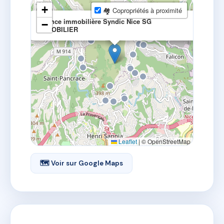
+
🏘 Copropriétés à proximité
×
Agence immobilière Syndic Nice SG
−
IMMOBILIER
Leaflet
|
© OpenStreetMap
🗺 Voir sur Google Maps