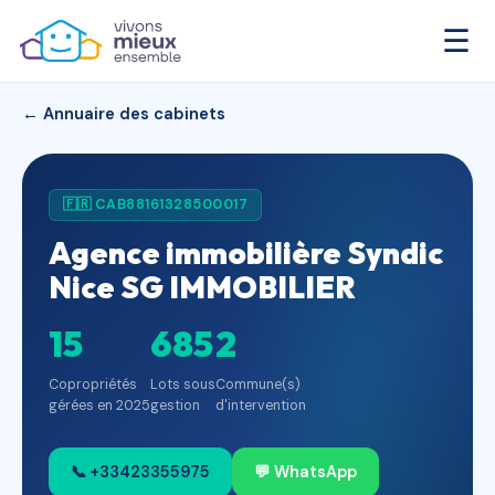
☰
← Annuaire des cabinets
🇫🇷 CAB88161328500017
Agence immobilière Syndic
Nice SG IMMOBILIER
15
685
2
Copropriétés
Lots sous
Commune(s)
gérées en 2025
gestion
d'intervention
📞 +33423355975
💬 WhatsApp