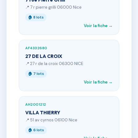
📍 7 r pierre grilli 06000 Nice
🏠 8 lots
Voir la fiche →
AF4332680
27 DE LA CROIX
📍 27 r de la croix 06300 NICE
🏠 7 lots
Voir la fiche →
AH2001212
VILLA THIERRY
📍 51 av cyrnos 06100 Nice
🏠 6 lots