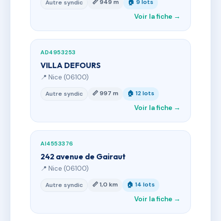
📏 949 m
🏠 9 lots
Autre syndic
Voir la fiche →
AD4953253
VILLA DEFOURS
📍 Nice (06100)
📏 997 m
🏠 12 lots
Autre syndic
Voir la fiche →
AI4553376
242 avenue de Gairaut
📍 Nice (06100)
📏 1,0 km
🏠 14 lots
Autre syndic
Voir la fiche →