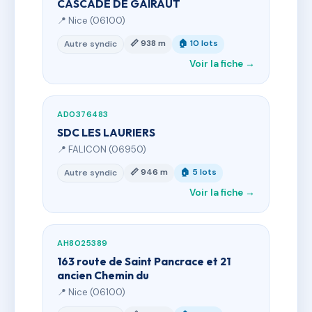
CASCADE DE GAIRAUT
📍 Nice (06100)
📏 938 m
🏠 10 lots
Autre syndic
Voir la fiche →
AD0376483
SDC LES LAURIERS
📍 FALICON (06950)
📏 946 m
🏠 5 lots
Autre syndic
Voir la fiche →
AH8025389
163 route de Saint Pancrace et 21
ancien Chemin du
📍 Nice (06100)