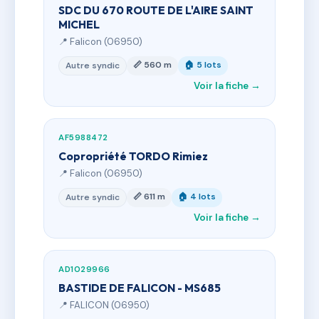
SDC DU 670 ROUTE DE L'AIRE SAINT
MICHEL
📍 Falicon (06950)
📏 560 m
🏠 5 lots
Autre syndic
Voir la fiche →
AF5988472
Copropriété TORDO Rimiez
📍 Falicon (06950)
📏 611 m
🏠 4 lots
Autre syndic
Voir la fiche →
AD1029966
BASTIDE DE FALICON - MS685
📍 FALICON (06950)