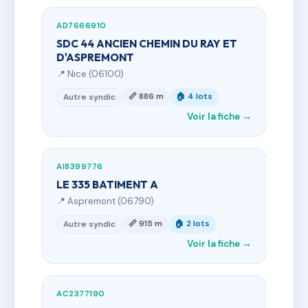
AD7666910
SDC 44 ANCIEN CHEMIN DU RAY ET
D'ASPREMONT
📍 Nice (06100)
📏 886 m
🏠 4 lots
Autre syndic
Voir la fiche →
AI8399776
LE 335 BATIMENT A
📍 Aspremont (06790)
📏 915 m
🏠 2 lots
Autre syndic
Voir la fiche →
AC2377190