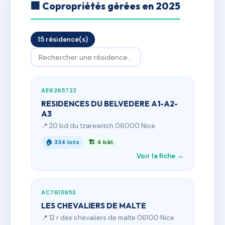
🏢 Copropriétés gérées en 2025
15 résidence(s)
AE6265722
RESIDENCES DU BELVEDERE A1-A2-
A3
📍 20 bd du tzarewitch 06000 Nice
🏠 334 lots
🏗 4 bât.
Voir la fiche →
AC7613953
LES CHEVALIERS DE MALTE
📍 12 r des chevaliers de malte 06100 Nice