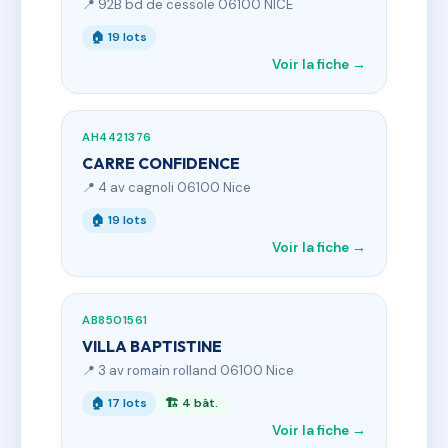
📍 92B bd de cessole 06100 NICE
🏠 19 lots
Voir la fiche →
AH4421376
CARRE CONFIDENCE
📍 4 av cagnoli 06100 Nice
🏠 19 lots
Voir la fiche →
AB8501561
VILLA BAPTISTINE
📍 3 av romain rolland 06100 Nice
🏠 17 lots
🏗 4 bât.
Voir la fiche →