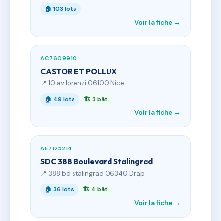
🏠 103 lots
Voir la fiche →
AC7609910
CASTOR ET POLLUX
📍 10 av lorenzi 06100 Nice
🏠 49 lots
🏗 3 bât.
Voir la fiche →
AE7125214
SDC 388 Boulevard Stalingrad
📍 388 bd stalingrad 06340 Drap
🏠 36 lots
🏗 4 bât.
Voir la fiche →