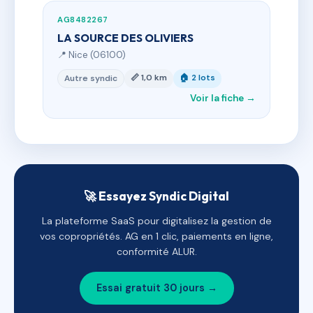
AG8482267
LA SOURCE DES OLIVIERS
📍 Nice (06100)
📏 1,0 km
🏠 2 lots
Autre syndic
Voir la fiche →
🚀 Essayez Syndic Digital
La plateforme SaaS pour digitalisez la gestion de
vos copropriétés. AG en 1 clic, paiements en ligne,
conformité ALUR.
Essai gratuit 30 jours →