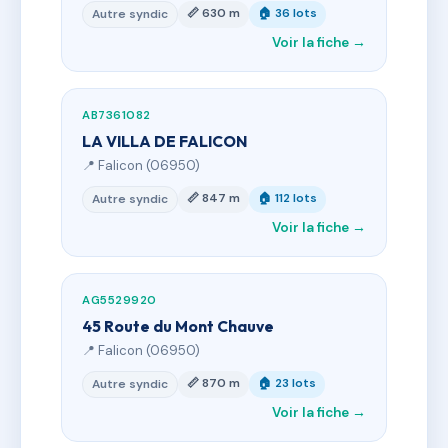
📏 630 m
🏠 36 lots
Autre syndic
Voir la fiche →
AB7361082
LA VILLA DE FALICON
📍 Falicon (06950)
📏 847 m
🏠 112 lots
Autre syndic
Voir la fiche →
AG5529920
45 Route du Mont Chauve
📍 Falicon (06950)
📏 870 m
🏠 23 lots
Autre syndic
Voir la fiche →