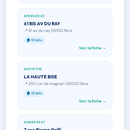
AH1962042
61 BIS AV DU RAY
📍 61 av du ray 06100 Nice
🏠 12 lots
Voir la fiche →
AF3787116
LA HAUTE BISE
📍 290 cor de magnan 06000 Nice
🏠 12 lots
Voir la fiche →
AG8563447
7 rue Pierre Grilli