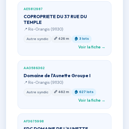
AE5812987
COPROPRIETE DU 37 RUE DU
TEMPLE
📍 Ris-Orangis (91130)
📏 426 m
🏠 3 lots
Autre syndic
Voir la fiche →
AA0586362
Domaine de l'Aunette Groupe I
📍 Ris-Orangis (91130)
📏 462 m
🏠 627 lots
Autre syndic
Voir la fiche →
AF3675998
SDC DOMAINE DE L'AUNETTE