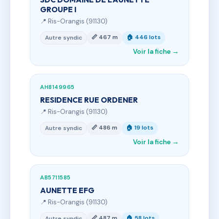
GROUPE I
📍 Ris-Orangis (91130)
📏 467 m
🏠 446 lots
Autre syndic
Voir la fiche →
AH8149965
RESIDENCE RUE ORDENER
📍 Ris-Orangis (91130)
📏 486 m
🏠 19 lots
Autre syndic
Voir la fiche →
AB5711585
AUNETTE EFG
📍 Ris-Orangis (91130)
📏 487 m
🏠 58 lots
Autre syndic