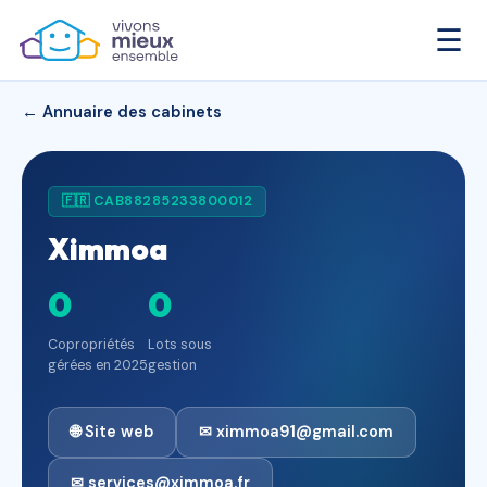
☰
← Annuaire des cabinets
🇫🇷 CAB88285233800012
Ximmoa
0
0
Copropriétés
Lots sous
gérées en 2025
gestion
🌐 Site web
✉ ximmoa91@gmail.com
✉ services@ximmoa.fr