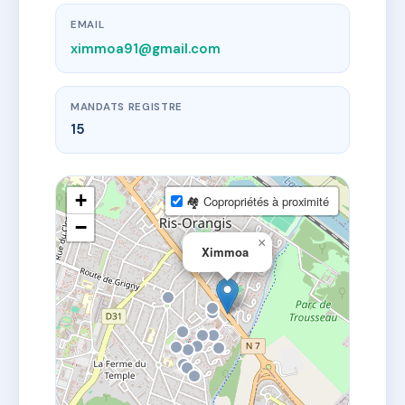
EMAIL
ximmoa91@gmail.com
MANDATS REGISTRE
15
+
🏘 Copropriétés à proximité
−
×
Ximmoa