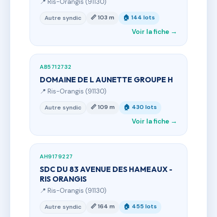
📍 Ris-Orangis (91130)
📏 103 m
🏠 144 lots
Autre syndic
Voir la fiche →
AB5712732
DOMAINE DE L AUNETTE GROUPE H
📍 Ris-Orangis (91130)
📏 109 m
🏠 430 lots
Autre syndic
Voir la fiche →
AH9179227
SDC DU 83 AVENUE DES HAMEAUX -
RIS ORANGIS
📍 Ris-Orangis (91130)
📏 164 m
🏠 455 lots
Autre syndic