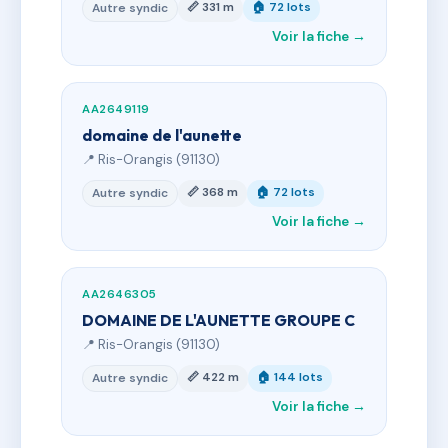
📏 331 m
🏠 72 lots
Autre syndic
Voir la fiche →
AA2649119
domaine de l'aunette
📍 Ris-Orangis (91130)
📏 368 m
🏠 72 lots
Autre syndic
Voir la fiche →
AA2646305
DOMAINE DE L'AUNETTE GROUPE C
📍 Ris-Orangis (91130)
📏 422 m
🏠 144 lots
Autre syndic
Voir la fiche →