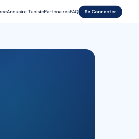
nce
Annuaire Tunisie
Partenaires
FAQ
Se Connecter