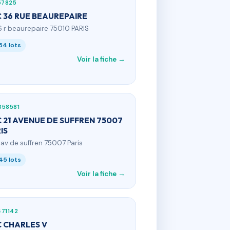
57825
 36 RUE BEAUREPAIRE
6 r beaurepaire 75010 PARIS
54 lots
Voir la fiche →
358581
 21 AVENUE DE SUFFREN 75007
IS
1 av de suffren 75007 Paris
45 lots
Voir la fiche →
71142
 CHARLES V