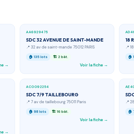
AA6929475
AD4
SDC 32 AVENUE DE SAINT-MANDE
18 
📍 32 av de saint-mande 75012 PARIS
📍 1
🏠 135 lots
🏗 2 bât.
🏠 
che →
Voir la fiche →
AC0092254
AE4
SDC 7/9 TAILLEBOURG
SDC
📍 7 av de taillebourg 75011 Paris
📍 2
🏠 98 lots
🏗 16 bât.
🏠 
Voir la fiche →
che →