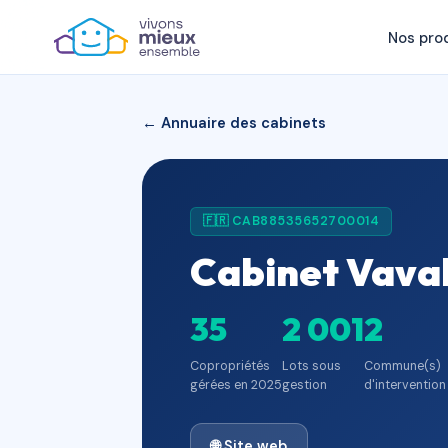
Nos pro
← Annuaire des cabinets
🇫🇷 CAB88535652700014
Cabinet Vava
35
2 001
2
Copropriétés
Lots sous
Commune(s)
gérées en 2025
gestion
d'intervention
🌐 Site web