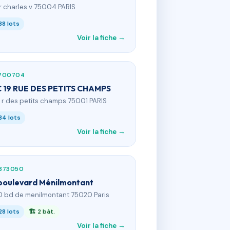
 r charles v 75004 PARIS
38 lots
Voir la fiche →
700704
 19 RUE DES PETITS CHAMPS
9 r des petits champs 75001 PARIS
34 lots
Voir la fiche →
873050
boulevard Ménilmontant
0 bd de menilmontant 75020 Paris
28 lots
🏗 2 bât.
Voir la fiche →