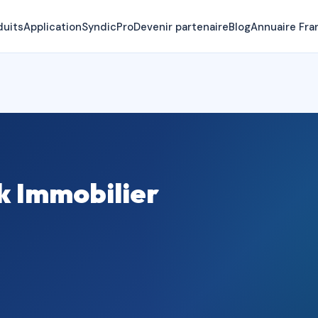
duits
Application
SyndicPro
Devenir partenaire
Blog
Annuaire Fra
k Immobilier