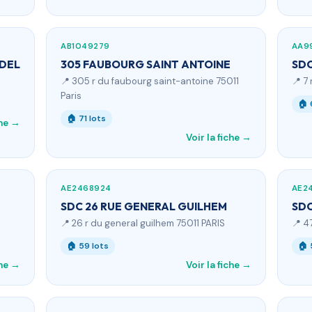
AB1049279
AA9
DEL
305 FAUBOURG SAINT ANTOINE
SDC
📍 305 r du faubourg saint-antoine 75011
📍 7
Paris
🏠 
🏠 71 lots
che →
Voir la fiche →
AE2468924
AE2
SDC 26 RUE GENERAL GUILHEM
SDC
📍 26 r du general guilhem 75011 PARIS
📍 4
🏠 59 lots
🏠 
che →
Voir la fiche →