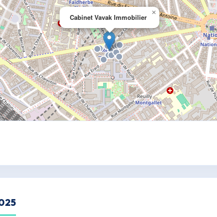
×
Cabinet Vavak Immobilier
2025