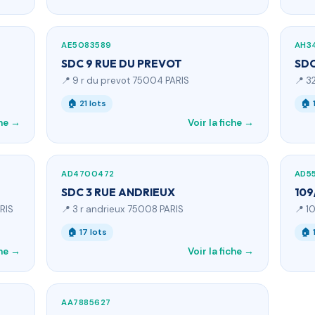
AE5083589
AH3
SDC 9 RUE DU PREVOT
SDC
📍 9 r du prevot 75004 PARIS
📍 3
🏠 21 lots
🏠 
che →
Voir la fiche →
AD4700472
AD5
SDC 3 RUE ANDRIEUX
109
RIS
📍 3 r andrieux 75008 PARIS
📍 1
🏠 17 lots
🏠 
che →
Voir la fiche →
AA7885627