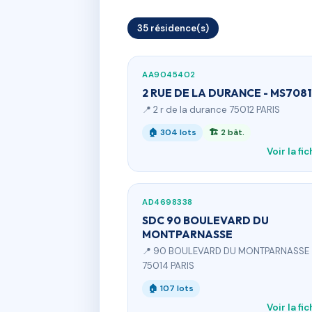
35 résidence(s)
AA9045402
2 RUE DE LA DURANCE - MS7081
📍 2 r de la durance 75012 PARIS
🏠 304 lots
🏗 2 bât.
Voir la fi
AD4698338
SDC 90 BOULEVARD DU
MONTPARNASSE
📍 90 BOULEVARD DU MONTPARNASSE
75014 PARIS
🏠 107 lots
Voir la fi