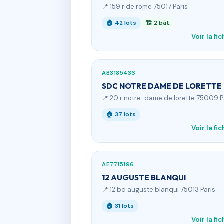
📍 159 r de rome 75017 Paris
🏠 42 lots
🏗 2 bât.
Voir la fi
AB3185436
SDC NOTRE DAME DE LORETTE
📍 20 r notre-dame de lorette 75009 P
🏠 37 lots
Voir la fi
AE7715196
12 AUGUSTE BLANQUI
📍 12 bd auguste blanqui 75013 Paris
🏠 31 lots
Voir la fi