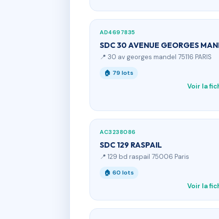
AD4697835
SDC 30 AVENUE GEORGES MAN
📍 30 av georges mandel 75116 PARIS
🏠 79 lots
Voir la fi
AC3238086
SDC 129 RASPAIL
📍 129 bd raspail 75006 Paris
🏠 60 lots
Voir la fi