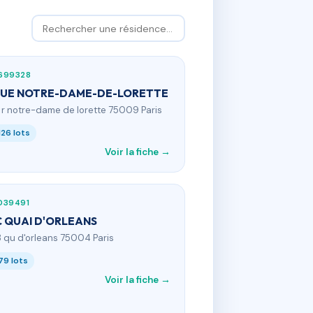
699328
RUE NOTRE-DAME-DE-LORETTE
8 r notre-dame de lorette 75009 Paris
126 lots
Voir la fiche →
039491
 QUAI D'ORLEANS
8 qu d'orleans 75004 Paris
79 lots
Voir la fiche →