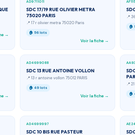
AD9711011
AF11
QUE
SDC 17/19 RUE OLIVIER METRA
SDC
75020 PARIS
📍 3
📍 17 r olivier metra 75020 Paris
🏠 
🏠 56 lots
che →
Voir la fiche →
AD4699088
AA9
SDC 13 RUE ANTOINE VOLLON
SDC
PAR
📍 13 r antoine vollon 75012 PARIS
📍 2
🏠 49 lots
🏠 
che →
Voir la fiche →
AD4699997
AE24
SDC 10 BIS RUE PASTEUR
SDC