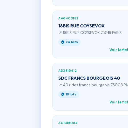
AA6403182
18BIS RUE COYSEVOX
📍 18BIS RUE COYSEVOX 75018 PARIS
🏠 24 lots
Voir la fi
AD3815412
SDC FRANCS BOURGEOIS 40
📍 40 r des francs bourgeois 75003 PA
🏠 18 lots
Voir la fi
AC1315084