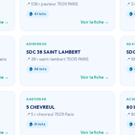
📍 10B r pasteur 75011 PARIS
📍 3
🏠 41 lots
🏠 
che →
Voir la fiche →
AD1819903
AD4
SDC 38 SAINT LAMBERT
SDC
aris
📍 38 r saint-lambert 75015 PARIS
📍 1
🏠 36 lots
🏠 
che →
Voir la fiche →
AA6113849
AC9
5 CHEVREUL
80 
📍 5 r chevreul 75011 Paris
📍 8
🏠 31 lots
🏠 
che →
Voir la fiche →