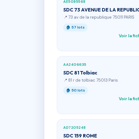
AE5085568
SDC 73 AVENUE DE LA REPUBLI
📍 73 av de la republique 75011 PARIS
🏠 57 lots
Voir la fi
AA2406635
SDC 81 Tolbiac
📍 81 r de tolbiac 75013 Paris
🏠 50 lots
Voir la fi
AD7205248
SDC 159 ROME