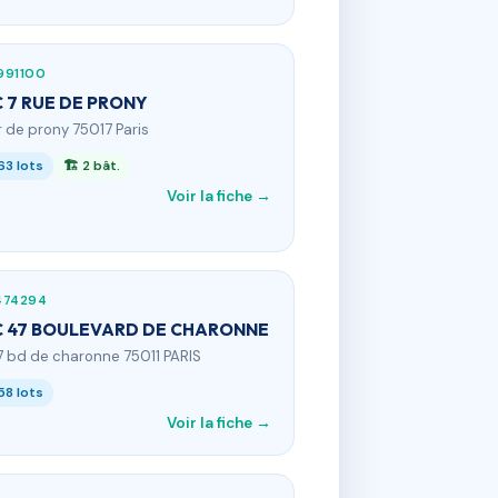
991100
 7 RUE DE PRONY
 r de prony 75017 Paris
63 lots
🏗 2 bât.
Voir la fiche →
474294
 47 BOULEVARD DE CHARONNE
7 bd de charonne 75011 PARIS
58 lots
Voir la fiche →