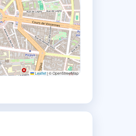
Leaflet
|
© OpenStreetMap